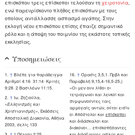
επισκόπου τρεις επίσκοποι τελούσαν τη
χειροτονία
,
ενώ παρευρίσκοντο πλήθος επισκόπων με τους
οποίους αντάλλασσε ασπασμό αγάπης. Στην
εκλογή νέου επισκόπου επίσης έπαιζε σημαντικό
ρόλο και η άποψη του ποιμνίου της εκάστοτε τοπικής
εκκλησίας.
Υποσημειώσεις
↑
Βλέπε για παράδειγμα
↑
Όρασις 3,5,1. Πρβλ και
Αριθμοί 4:16· 31:14· Κριτές
Παραβολή 9,15,4-16,5-25,)
9:28· 2 Βασιλέων 11:15.
«Οι μεν ουν λίθοι οι
τετράγωνοι και λευκοί και
↑
Ιω. Ζηζιούλα,
συμφωνούντες ταις
«
Ελληνισμός και
αρμογαίς αυτών, ούτοι εισίν
», Εκδόσεις
Χριστιανισμός
οι Απόστολοι και
επίσκοποι
Αποστολική Διακονία, Αθήνα
και διδάσκαλοι και
2003, σελίς 133
διάκονοι… επισκοπήσαντες
↑
1 Πέτρου 2:25
και διδάξαντες απλώς και