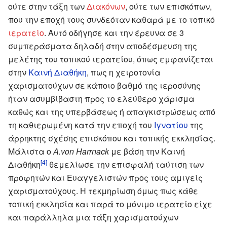
ούτε στην τάξη των
Διακόνων
, ούτε των επισκόπων,
που την εποχή τους συνδεόταν καθαρά με το τοπικό
ιερατείο
. Αυτό οδήγησε και την έρευνα σε 3
συμπεράσματα δηλαδή στην αποδέσμευση της
μελέτης του τοπικού ιερατείου, όπως εμφανίζεται
στην
Καινή Διαθήκη
, πως η χειροτονία
χαρισματούχων σε κάποιο βαθμό της ιεροσύνης
ήταν ασυμβίβαστη προς το ελεύθερο χάρισμα
καθώς και της υπερβάσεως ή απαγκιστρώσεως από
τη καθιερωμένη κατά την εποχή του
Ιγνατίου
της
άρρηκτης σχέσης επισκόπου και τοπικής εκκλησίας.
Μάλιστα ο
A.von Harrnack
με βάση την Καινή
[4]
Διαθήκη
θεμελίωσε την επισφαλή ταύτιση των
προφητών και Ευαγγελιστών προς τους αμιγείς
χαρισματούχους. Η τεκμηρίωση όμως πως κάθε
τοπική εκκλησία και παρά το μόνιμο ιερατείο είχε
και παράλληλα μια τάξη χαρισματούχων