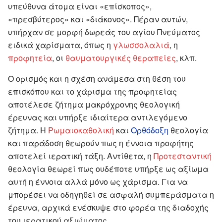
υπεύθυνα άτομα είναι «επίσκοπος»,
«πρεσβύτερος» και «διάκονος». Πέραν αυτών,
υπήρχαν σε μορφή δωρεάς του αγίου Πνεύματος
ειδικά χαρίσματα, όπως η
γλωσσολαλιά
, η
προφητεία
, οι
θαυματουργικές θεραπείες
, κλπ.
Ο ορισμός και η σχέση ανάμεσα στη θέση του
επισκόπου και το χάρισμα της προφητείας
αποτέλεσε ζήτημα μακρόχρονης θεολογική
έρευνας και υπήρξε ιδιαίτερα αντιλεγόμενο
ζήτημα. Η
Ρωμαιοκαθολική
και
Ορθόδοξη
θεολογία
και παράδοση θεωρούν πως η έννοια προφήτης
αποτελεί ιερατική τάξη. Αντίθετα, η
Προτεσταντική
θεολογία θεωρεί πως ουδέποτε υπήρξε ως αξίωμα
αυτή η έννοια αλλά μόνο ως χάρισμα. Για να
μπορέσει να οδηγηθεί σε ασφαλή συμπεράσματα η
έρευνα, αρχικά ενέσκυψε στο φορέα της διαδοχής
του ιερατικού αξιώματος.