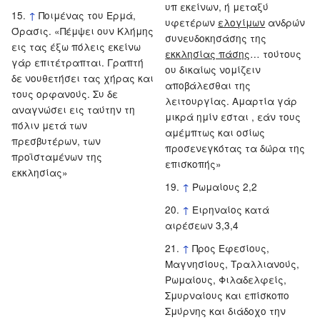
υπ εκείνων, ή μεταξύ
↑
Ποιμένας του Ερμά,
υφετέρων
ελογίμων
ανδρών
Όρασις. «Πέμψει ουν Κλήμης
συνευδοκησάσης της
εις τας έξω πόλεις εκείνω
εκκλησίας πάσης
… τούτους
γάρ επιτέτραπται. Γραπτή
ου δικαίως νομίζειν
δε νουθετήσει τας χήρας και
αποβάλεσθαι της
τους ορφανούς. Συ δε
λειτουργίας. Αμαρτία γάρ
αναγνώσει εις ταύτην τη
μικρά ημίν εσται , εάν τους
πόλιν μετά των
αμέμπτως και οσίως
πρεσβυτέρων, των
προσενεγκότας τα δώρα της
προϊσταμένων της
επισκοπής»
εκκλησίας»
↑
Ρωμαίους 2,2
↑
Ειρηναίος κατά
αιρέσεων 3,3,4
↑
Προς Εφεσίους,
Μαγνησίους, Τραλλιανούς,
Ρωμαίους, Φιλαδελφείς,
Σμυρναίους και επίσκοπο
Σμύρνης και διάδοχο την