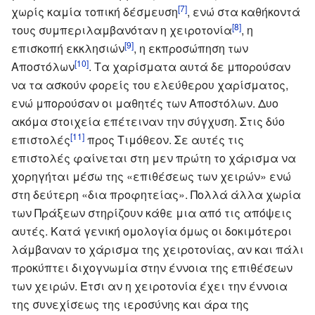
[7]
χωρίς καμία τοπική δέσμευση
, ενώ στα καθήκοντά
[8]
τους συμπεριλαμβανόταν η χειροτονία
, η
[9]
επισκοπή εκκλησιών
, η εκπροσώπηση των
[10]
Αποστόλων
. Τα χαρίσματα αυτά δε μπορούσαν
να τα ασκούν φορείς του ελεύθερου χαρίσματος,
ενώ μπορούσαν οι μαθητές των Αποστόλων. Δυο
ακόμα στοιχεία επέτειναν την σύγχυση. Στις δύο
[11]
επιστολές
προς Τιμόθεον. Σε αυτές τις
επιστολές φαίνεται στη μεν πρώτη το χάρισμα να
χορηγήται μέσω της «επιθέσεως των χειρών» ενώ
στη δεύτερη «δια προφητείας». Πολλά άλλα χωρία
των Πράξεων στηρίζουν κάθε μια από τις απόψεις
αυτές. Κατά γενική ομολογία όμως οι δοκιμότεροι
λάμβαναν το χάρισμα της χειροτονίας, αν και πάλι
προκύπτει διχογνωμία στην έννοια της επιθέσεων
των χειρών. Έτσι αν η χειροτονία έχει την έννοια
της συνεχίσεως της ιεροσύνης και άρα της