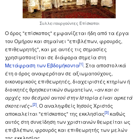
Συλλειτουργούντες Επίσκοποι
Ο όρος "επίσκοπος" εμφανίζεται ήδη από τα έργα
του Ομήρου και σημαίνει "επιβλέπων, φρουρός,
επιθεωρητής", και με αυτές τις σημασίες
χρησιμοποιείται σε διάφορα σημεία στη
[1]
Μετάφραση των Εβδομήκοντα
. Στα αποστολικά
έτη ο όρος αναφερόταν σε αξιωματούχους,
οικονομικούς επιθεωρητές, διαχειριστές κτηρίων ή
διοικητές θρησκευτικών σωματείων, «
αν και οι
αρχές του θεσμού αυτού στην Ιστορία είναι αρκετά
[2]
σκοτεινές
»
. Ο αναληφθείς Ιησούς Χριστός
[3]
αποκαλείται "επίσκοπος" της εκκλησίας
καθώς
αυτός στη συνείδηση των χριστιανών θεωρείται ως
επιβλέπων, φρουρός και επιθεωρητής των μελών
της εκκλησίας.