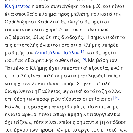
Κλήμεντος
η οποία συντάχθηκε το 96 μ.Χ. και είναι
ένα σπουδαίο εύρημα προς μελέτη, που κατά την
Ορθόδοξη και Καθολική θεολογία θεωρείται
αποδεικτικό κατοχυρώσεως του επισκοπικού
αξιώματος ιδίως δε της διαδοχής. Η σημαντικότητα
της επιστολής έγκειται στο οτι ο Κλήμης υπήρξε
[14]
μαθητής του
Αποστόλου Παύλου
και θεωρείτο
[15]
φορέας εξαιρετικής αυθεντίας
. Με βάση τον
Ποιμένα ο Κλήμης έχει υπερτοπική εξουσία, ενώ η
επιστολή είναι πολύ σημαντική αν ληφθεί υπόψη
και η χρονολογία συγγραφής. Στην επιστολή
διακρίνεται η Παύλειος ιερατική κατάταξη αλλά
[16]
στη θέση των προφητών τίθονται οι επίσκοποι.
Εάν δε η ιεραρχική απαρίθμηση, εισαγόμενη με
ενιαίο άρθρο, είναι απαρίθμηση λειτουργιών και
όχι τάξεων, τότε είναι επίσης σημαντική η απόδοση
του έργου των προφητών με το έργο των επισκόπων.