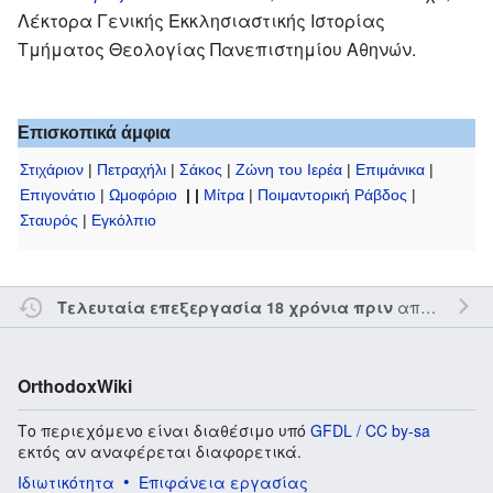
Λέκτορα Γενικής Εκκλησιαστικής Ιστορίας
Τμήματος Θεολογίας Πανεπιστημίου Αθηνών.
Επισκοπικά άμφια
Στιχάριον
|
Πετραχήλι
|
Σάκος
|
Ζώνη του Ιερέα
|
Επιμάνικα
|
Επιγονάτιο
|
Ωμοφόριο
| |
Μίτρα
|
Ποιμαντορική Ράβδος
|
Σταυρός
|
Εγκόλπιο
από τον την
Τελευταία επεξεργασία 18 χρόνια πριν
OrthodoxWiki
Το περιεχόμενο είναι διαθέσιμο υπό
GFDL / CC by-sa
εκτός αν αναφέρεται διαφορετικά.
Ιδιωτικότητα
Επιφάνεια εργασίας