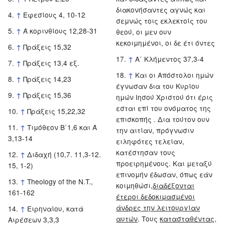
διακονήσαντες αγνώς και
↑
Εφεσίους 4, 10-12
σεμνώς τοις εκλεκτοίς του
↑
Ά κορινθίους 12,28-31
θεού, οι μεν ουν
κεκοιμημένοι, οι δε έτι όντες
↑
Πράξεις 15,32
↑
Α΄ Κλήμεντος 37,3-4
↑
Πράξεις 13,4 εξ.
↑
Kαι οι Απόστολοι ημών
↑
Πράξεις 14,23
έγνωσαν δια του Κυρίου
↑
Πράξεις 15,36
ημών Ιησού Χριστού ότι έρις
εσται επί του ονόματος της
↑
Πράξεις 15,22,32
επισκοπής . Δια τούτον ουν
↑
Τιμόθεον Β΄1,6 και Ά
την αιτίαν, πρόγνωσιν
3,13-14
ειληφότες τελείαν,
κατέστησαν τους
↑
Διδαχή (10,7. 11,3-12.
προειρημένους. Και μεταξύ
15, 1-2)
επινομήν έδωσαν, όπως εάν
↑
Τheology of the N.T.,
κοιμηθώσι,
διαδέξονται
161-162
έτεροι δεδοκιμασμένοι
άνδρες την λειτουργίαν
↑
Ειρηναίου, κατά
αυτών
. Τους
κατασταθέντας,
Αιρέσεων 3,3,3