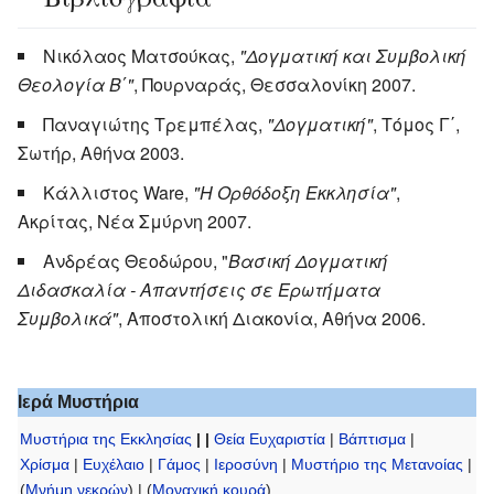
Νικόλαος Ματσούκας,
"Δογματική και Συμβολική
Θεολογία Β΄"
, Πουρναράς, Θεσσαλονίκη 2007.
Παναγιώτης Τρεμπέλας,
"Δογματική"
, Τόμος Γ΄,
Σωτήρ, Αθήνα 2003.
Κάλλιστος Ware,
"Η Ορθόδοξη Εκκλησία"
,
Ακρίτας, Νέα Σμύρνη 2007.
Ανδρέας Θεοδώρου, "
Βασική Δογματική
Διδασκαλία - Απαντήσεις σε Ερωτήματα
Συμβολικά"
, Αποστολική Διακονία, Αθήνα 2006.
Ιερά Μυστήρια
Μυστήρια της Εκκλησίας
| |
Θεία Ευχαριστία
|
Βάπτισμα
|
Χρίσμα
|
Ευχέλαιο
|
Γάμος
|
Ιεροσύνη
|
Μυστήριο της Μετανοίας
|
(
Μνήμη νεκρών
) | (
Μοναχική κουρά
)