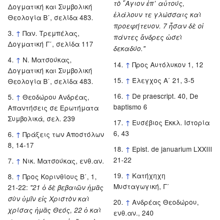
τὸ ῞Αγιον ἐπ᾿ αὐτούς,
Δογματική και Συμβολική
ἐλάλουν τε γλώσσαις καὶ
Θεολογία Β΄, σελίδα 483.
προεφήτευον. 7 ἦσαν δὲ οἱ
↑
Παν. Τρεμπέλας,
πάντες ἄνδρες ὡσεὶ
Δογματική Γ΄, σελίδα 117
δεκαδύο."
↑
Ν. Ματσούκας,
↑
Προς Αυτόλυκον 1, 12
Δογματική και Συμβολική
↑
Έλεγχος Α΄ 21, 3-5
Θεολογία Β΄, σελίδα 483.
↑
De praescript. 40, De
↑
Θεοδώρου Ανδρέας,
baptismo 6
Απαντήσεις σε Ερωτήματα
Συμβολικά, σελ. 239
↑
Ευσέβιος Εκκλ. Ιστορία
6, 43
↑
Πράξεις των Αποστόλων
8, 14-17
↑
Epist. de januarium LXXIII
21-22
↑
Νικ. Ματσούκας, ενθ.αν.
↑
Κατήχηχη
↑
Προς Κορινθίους Β΄, 1,
Μυσταγωγική, Γ΄
21-22:
"21 ὁ δὲ βεβαιῶν ἡμᾶς
σὺν ὑμῖν εἰς Χριστὸν καὶ
↑
Ανδρέας Θεοδώρου,
χρίσας ἡμᾶς Θεός, 22 ὁ καὶ
ενθ.αν., 240