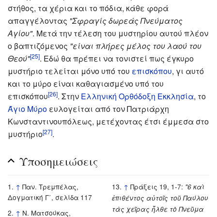
στήθος, τα χέρια και το πόδια, κάθε φορά
απαγγέλοντας
"Σφραγίς δωρεάς Πνεύματος
Αγίου"
. Μετά την τέλεση του μυστηρίου αυτού πλέον
ο βαπτιζόμενος
"είναι πλήρες μέλος του λαού του
[25]
Θεού"
. Εδώ θα πρέπει να τονιστεί πως έγκυρο
μυστήριο τελείται μόνο υπό του
επισκόπου
, γι αυτό
και το μύρο είναι καθαγιασμένο υπό του
[26]
επισκόπου
. Στην
Ελληνική Ορθόδοξη Εκκλησία
, το
Άγιο Μύρο
ευλογείται από τον Πατριάρχη
Κωνσταντινουπόλεως, μετέχοντας έτσι έμμεσα στο
[27]
μυστήριο
.
Υποσημειώσεις
↑
Παν. Τρεμπέλας,
↑
Πράξεις 19, 1-7:
"6 καὶ
Δογματική Γ΄, σελίδα 117
ἐπιθέντος αὐτοῖς τοῦ Παύλου
τὰς χεῖρας ἦλθε τὸ Πνεῦμα
↑
Ν. Ματσούκας,