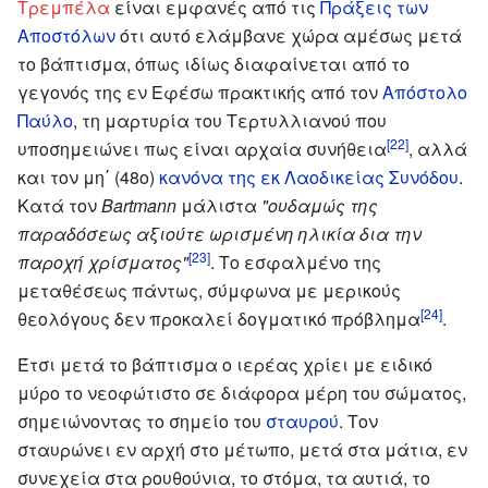
Τρεμπέλα
είναι εμφανές από τις
Πράξεις των
Αποστόλων
ότι αυτό ελάμβανε χώρα αμέσως μετά
το βάπτισμα, όπως ιδίως διαφαίνεται από το
γεγονός της εν Εφέσω πρακτικής από τον
Απόστολο
Παύλο
, τη μαρτυρία του Τερτυλλιανού που
[22]
υποσημειώνει πως είναι αρχαία συνήθεια
, αλλά
και τον μη΄ (48ο)
κανόνα της εκ Λαοδικείας Συνόδου
.
Κατά τον
Bartmann
μάλιστα
"ουδαμώς της
παραδόσεως αξιούτε ωρισμένη ηλικία δια την
[23]
παροχή χρίσματος"
. Το εσφαλμένο της
μεταθέσεως πάντως, σύμφωνα με μερικούς
[24]
θεολόγους δεν προκαλεί δογματικό πρόβλημα
.
Έτσι μετά το βάπτισμα ο ιερέας χρίει με ειδικό
μύρο το νεοφώτιστο σε διάφορα μέρη του σώματος,
σημειώνοντας το σημείο του
σταυρού
. Τον
σταυρώνει εν αρχή στο μέτωπο, μετά στα μάτια, εν
συνεχεία στα ρουθούνια, το στόμα, τα αυτιά, το