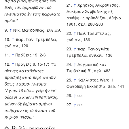
σφραγισάμενος ἡμᾶς καὶ
↑
Χρήστος Ανδρούτσος,
δοὺς τὸν ἀρραβῶνα τοῦ
Δοκίμιον Συμβολικής εξ
Πνεύματος ἐν ταῖς καρδίαις
απόψεως ορθοδόξου, Αθήνα
ἡμῶν."
1901, σελ. 280-283
↑
Νικ. Ματσούκας, ενθ.αν.
↑
Παν. Τρεμπέλας,
↑
παρ. Παν. Τρεμπέλα,
ενθ.αν., 136
ενθ.αν., 120
↑
παρ. Παναγιώτη
↑
Πράξεις 19, 2-6
Τρεμπέλα, ενθ.αν., 136
↑
Πράξεις 8, 15-17:
"15
↑
Δογματική και
Συμβολική Β΄, σελ. 483
οἵτινες καταβάντες
προσηύξαντο περὶ αὐτῶν
↑
Κάλλιστος Ware, Η
ὅπως λάβωσι Πνεῦμα
Ορθόδοξη Εκκλησία, σελ. 441
῞Αγιον·16 οὔπω γὰρ ἦν ἐπ᾿
↑
ο.π.
οὐδενὶ αὐτῶν ἐπιπεπτωκός,
μόνον δὲ βεβαπτισμένοι
↑
ο.π.
ὑπῆρχον εἰς τὸ ὄνομα τοῦ
Κυρίου ᾿Ιησοῦ."
Βιβλιογραφία