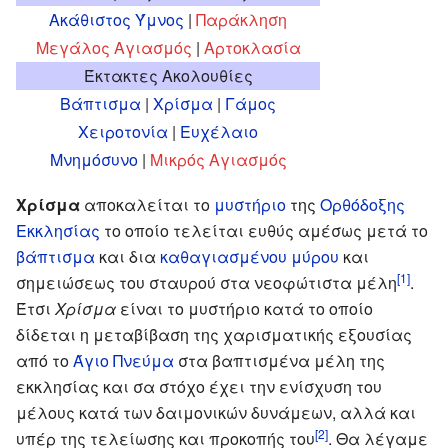
Ακάθιστος Ύμνος
|
Παράκληση
Μεγάλος Αγιασμός
|
Αρτοκλασία
Έκτακτες Ακολουθίες
Βάπτισμα
|
Χρίσμα
|
Γάμος
Χειροτονία
|
Ευχέλαιο
Μνημόσυνο
|
Μικρός Αγιασμός
Χρίσμα
αποκαλείται το
μυστήριο
της
Ορθόδοξης
Εκκλησίας
το οποίο τελείται ευθύς αμέσως μετά το
βάπτισμα
και δια
καθαγιασμένου μύρου
και
[1]
σημειώσεως του σταυρού στα νεοφώτιστα μέλη
.
Έτσι
Χρίσμα
είναι το μυστήριο κατά το οποίο
δίδεται η μεταβίβαση της χαρισματικής εξουσίας
από το
Άγιο Πνεύμα
στα βαπτισμένα μέλη της
εκκλησίας και σα στόχο έχει την ενίσχυση του
μέλους κατά των δαιμονικών δυνάμεων, αλλά και
[2]
υπέρ της τελείωσης και προκοπής του
. Θα λέγαμε