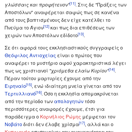
[11]
γλώσσαις και προφήτευον"
. Στις δε "Πράξεις των
Αποστόλων" αναφέρεται σαφώς πως σε κανένα
από τους βαπτισμένους δεν είχε κατέλθει το
[12]
Πνεύμα το Άγιον
και πως δια επιθέσεως των
[13]
χειρών των Αποστόλων εδίδοτο
.
Σε ότι αφορά τους εκκλησιαστικούς συγγραφείς ο
Θεόφιλος Αντιοχείας
είναι ο πρώτος που
αναφέρει το μυστήριο αφού χαρακτηριστικά λέγει
[14]
πως ως χριστιανοί
"χριόμεθα ελαίω Κυρίου"
.
Πέραν τούτου μαρτυρίες έχουμε από την
[15]
Ειρηναίο
, ενώ ιδιαίτερη μνεία γίνεται από τον
[16]
Τερτυλλιανό
. Όσο η εκκλησία απομακρύνεται
από την περίοδο των
απολογητών
τόσο
περισσότερες αναφορές έχουμε, έτσι για
παράδειγμα ο
Κορνήλιος Ρώμης
μέμφεται τον
[17]
Νοβάτο
διότι δεν έλαβε χρίσμα
, αλλά και ο
Κυπριανός
επισημαίνει την αναγκαιότητα του