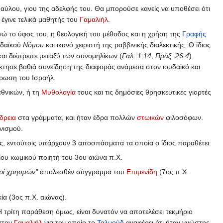
Παύλου, γιου της αδελφής του. Θα μπορούσε κανείς να υποθέσει ότι
υ έγινε τελικά μαθητής του
Γαμαλιήλ
.
ενώ το ύφος του, η θεολογική του μέθοδος και η χρήση της
Γραφής
υδαϊκού
Νόμου
και ικανό χειριστή της ραββινικής διαλεκτικής. Ο ίδιος
αι διέπρεπε μεταξύ των συνομηλίκων (
Γαλ. 1:14
,
Πράξ. 26:4
).
όκτησε βαθιά συνείδηση της διαφοράς ανάμεσα στον ιουδαϊκό και
τρωση του Ισραήλ.
εθνικών, ή τη
Μυθολογία
τους και τις δημόσιες θρησκευτικές γιορτές
δρεια
στα γράμματα, και ήταν έδρα πολλών
στωικών
φιλοσόφων.
νισμού.
ς, εντούτοις υπάρχουν 3 αποσπάσματα τα οποία ο ίδιος παραθέτει:
ίου κωμικού ποιητή του 3ου αιώνα π.Χ.
ρί χρησμών"
απολεσθέν σύγγραμμα του
Επιμενίδη
(7ος π.Χ.
ία (3ος π.Χ. αιώνας).
τρίτη παράθεση όμως, είναι δυνατόν να αποτελέσει τεκμήριο
στον
Γαμαλιήλ
για τον οποίο το
Ταλμούδ
αναφέρει ότι ήταν γνώστης