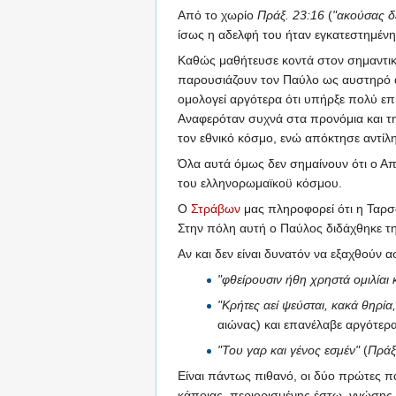
Από το χωρίο
Πράξ. 23:16
(
"ακούσας δέ
ίσως η αδελφή του ήταν εγκατεστημέν
Καθώς μαθήτευσε κοντά στον σημαντικό 
παρουσιάζουν τον Παύλο ως αυστηρό 
ομολογεί αργότερα ότι υπήρξε πολύ επ
Αναφερόταν συχνά στα προνόμια και τη
τον εθνικό κόσμο, ενώ απόκτησε αντίλ
Όλα αυτά όμως δεν σημαίνουν ότι ο Απ
του ελληνορωμαϊκοϋ κόσμου.
Ο
Στράβων
μας πληροφορεί ότι η Ταρσ
Στην πόλη αυτή ο Παύλος διδάχθηκε τη
Αν και δεν είναι δυνατόν να εξαχθούν
"φθείρουσιν ήθη χρηστά ομιλίαι 
"Κρήτες αεί ψεύσται, κακά θηρία
αιώνας) και επανέλαβε αργότερ
"Του γαρ και γένος εσμέν"
(
Πράξ
Είναι πάντως πιθανό, οι δύο πρώτες π
κάποιας, περιορισμένης έστω, γνώσης