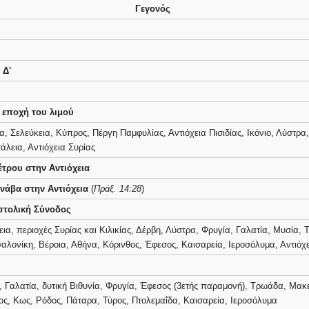
Γεγονός
 Δ'
 εποχή του λιμού
α, Σελεύκεια, Κύπρος, Πέργη Παμφυλίας, Αντιόχεια Πισιδίας, Ικόνιο, Λύστρα
άλεια, Αντιόχεια Συρίας
έτρου στην Αντιόχεια
νάβα στην Αντιόχεια
(
Πράξ. 14:28
)
στολική Σύνοδος
εια, περιοχές Συρίας και Κιλικίας, Δέρβη, Λύστρα, Φρυγία, Γαλατία, Μυσία
λονίκη, Βέροια, Αθήνα, Κόρινθος, Έφεσος, Καισαρεία, Ιεροσόλυμα, Αντιόχ
, Γαλατία, δυτική Βιθυνία, Φρυγία, Έφεσος (3ετής παραμονή), Τρωάδα, Μακε
ος, Κως, Ρόδος, Πάταρα, Τύρος, Πτολεμαΐδα, Καισαρεία, Ιεροσόλυμα