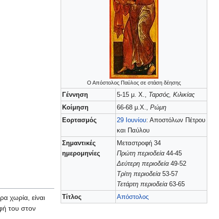
Ο Απόστολος Παύλος σε στάση δέησης
Γέννηση
5-15 μ. Χ.,
Ταρσός, Κιλικίας
Κοίμηση
66-68 μ.Χ.,
Ρώμη
Εορτασμός
29 Ιουνίου
: Αποστόλων Πέτρου
και Παύλου
Σημαντικές
Μεταστροφή 34
ημερομηνίες
Πρώτη περιοδεία
44-45
Δεύτερη περιοδεία
49-52
Τρίτη περιοδεία
53-57
Τετάρτη περιοδεία
63-65
Τίτλος
Απόστολος
α χωρία, είναι
φή του στον