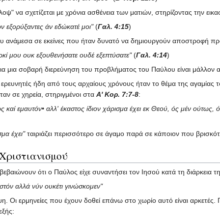
ψ" να σχετίζεται με χρόνια ασθένεια των ματιών, στηρίζοντας την εικα
ν εξορύξαντες άν εδώκατέ μοι"
(
Γαλ. 4:15
)
ου ανάμεσα σε εκείνες που ήταν δυνατό να δημιουργούν αποστροφή προς 
αρκί μου ουκ εξουθενήσατε ουδέ εξεπτύσατε"
(
Γαλ. 4:14
)
 για μια σοβαρή διερεύνηση του προβλήματος του Παύλου είναι μάλλον 
 ερευνητές ήδη από τους αρχαίους χρόνους ήταν το θέμα της αγαμίας
ήταν σε χηρεία, στηριγμένοι στα
Α' Κορ. 7:7-8
:
καί εμαυτόν• αλλ' έκαστος ίδιον χάρισμα έχει εκ Θεού, ός μέν ούτως, ός
σμα έχει"
ταιριάζει περισσότερο σε άγαμο παρά σε κάποιον που βρισκότ
 Χριστιανισμού
βεβαιώνουν ότι ο Παύλος είχε συναντήσει τον Ιησού κατά τη διάρκεια
ιστόν αλλά νύν ουκέτι γινώσκομεν"
οψη. Οι ερμηνείες που έχουν δοθεί επάνω στο χωρίο αυτό είναι αρκετές
εξής: