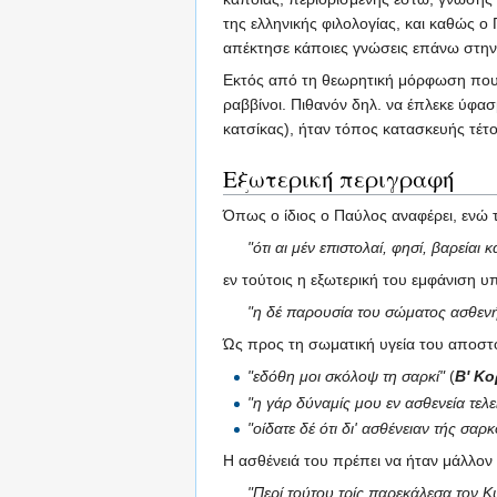
της ελληνικής φιλολογίας, και καθώς 
απέκτησε κάποιες γνώσεις επάνω στην 
Εκτός από τη θεωρητική μόρφωση που έ
ραββίνοι. Πιθανόν δηλ. να έπλεκε ύφα
κατσίκας), ήταν τόπος κατασκευής τέ
Εξωτερική περιγραφή
Όπως ο ίδιος ο Παύλος αναφέρει, ενώ τ
"ότι αι μέν επιστολαί, φησί, βαρείαι κ
εν τούτοις η εξωτερική του εμφάνιση υ
"η δέ παρουσία του σώματος ασθεν
Ώς προς τη σωματική υγεία του αποστό
"εδόθη μοι σκόλοψ τη σαρκί"
(
Β' Κο
"η γάρ δύναμίς μου εν ασθενεία τελε
"οίδατε δέ ότι δι' ασθένειαν τής σα
Η ασθένειά του πρέπει να ήταν μάλλο
"Περί τούτου τρίς παρεκάλεσα τον 