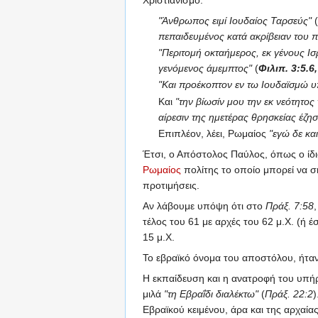
"Άνθρωπος ειμί Ιουδαίος Ταρσεύς"
πεπαιδευμένος κατά ακρίβειαν του
"Περιτομή οκταήμερος, εκ γένους Ισ
γενόμενος άμεμπτος"
(
Φιλιπ. 3:5.6
"Και προέκοπτον εν τω Ιουδαϊσμώ 
Και
"την βίωσίν μου την εκ νεότητος
αίρεσιν της ημετέρας θρησκείας έζη
Επιπλέον, λέει, Ρωμαίος
"εγώ δε κα
Έτσι, ο Απόστολος Παύλος, όπως ο ίδι
Ρωμαίος
πολίτης το οποίο μπορεί να σ
προτιμήσεις.
Αν λάβουμε υπόψη ότι στο
Πράξ. 7:58
τέλος του 61 με αρχές του 62 μ.Χ. (ή 
15 μ.Χ.
Το εβραϊκό όνομα του αποστόλου, ήτα
Η εκπαίδευση και η ανατροφή του υπήρ
μιλά
"τη Εβραΐδι διαλέκτω"
(
Πράξ. 22:2
)
Εβραϊκού κειμένου, άρα και της αρχαία