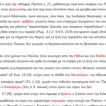
 ο υιός τής αδελφής Παύλου [...]"
), μαθαίνουμε περί ενός ανιψιού του 
η στην
Ιερουσαλήμ
και έτσι είχε έναν επιπλέον λόγο να μεταβεί εκεί όπο
αυτό διδάσκαλο, έγινε κάτοχος, όσο λίγοι, της Ιουδαϊκής θεολογίας, 
αλλά και αγνό,
ραββίνο
, γνώστη όλων των επίμαχων ζητημάτων του ιο
ιμελής και μάλιστα
"περισσότερος ζηλωτής των πατρικών παραδόσεων"
κ
 θεία κλήση του Ισραήλ (
Ρωμ. 3:1.2
,
9:4.5
,
15:8
) και αρκετά νωρίς απ
ηψη για τη σημασία του Νόμου για τη ζωή του Ισραηλίτη και την απολύ
όστολος Παύλος δεν γνώριζε τη θρησκευτικότητα και τη θρησκεία των 
ός στα χρόνια του Παύλου ήταν ανώτερη από την
Αθήνα
και την
Αλεξάν
ν ελληνική γλώσσα και ήρθε σε επαφή με τη σκέψη και τη ζωή του ελλη
 ασφαλή συμπεράσματα για την γνώση του επάνω στους εθνικούς ποιητέ
κακαί"
(
Α' Κορ. 15:33
), στίχος από τη Θαΐδα του
Μενάνδρου
, του Αθηνα
, γαστέρες αργαί"
(
Τίτ. 1:12
), χωρίο που πιθανόν προέρχεται από το
"Πε
α ο
Καλλίμαχος
(3ος π.Χ. αιώνας) στον ύμνο του προς τον
Δία
.
. 17:28
), τμήμα από στίχο που έγραψε ο
Άρατος
ο Σολεύς από την Κιλικ
αραθέσεις να είχαν τον χαρακτήρα
παροιμίας
στην εποχή του Παύλου. Η 
 των "θύραθεν" ποιητών. Επιπλέον όμως, καθώς ο Παύλος μαθήτευσε 