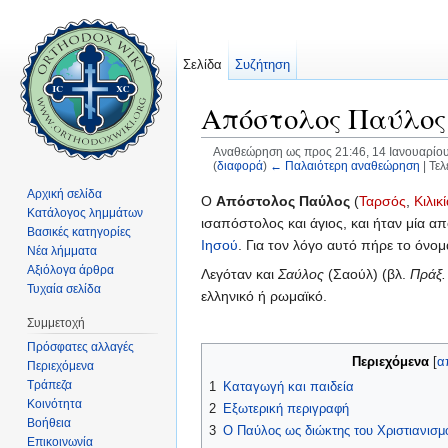
Σελίδα
Συζήτηση
Απόστολος Παύλος
Αναθεώρηση ως προς 21:46, 14 Ιανουαρίο
(
διαφορά
)
← Παλαιότερη αναθεώρηση
| Τε
Μετάβαση σε:
πλοήγηση
,
αναζήτηση
Αρχική σελίδα
Ο
Απόστολος Παύλος
(
Ταρσός
,
Κιλικ
Κατάλογος λημμάτων
ισαπόστολος και άγιος, και ήταν μία 
Βασικές κατηγορίες
Ιησού
. Για τον λόγο αυτό πήρε το όνο
Νέα λήμματα
Αξιόλογα άρθρα
Λεγόταν και
Σαύλος
(Σαούλ) (βλ.
Πράξ.
Τυχαία σελίδα
ελληνικό ή ρωμαϊκό.
Συμμετοχή
Πρόσφατες αλλαγές
Περιεχόμενα
[
α
Περιεχόμενα
Τράπεζα
1
Καταγωγή και παιδεία
Κοινότητα
2
Εξωτερική περιγραφή
Βοήθεια
3
Ο Παύλος ως διώκτης του Χριστιανισμ
Επικοινωνία