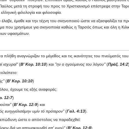
ο Παύλος μετά τη στροφή του προς το Χριστιανισμό επέστρεψε στην Ταρ
ελληνική φιλολογία και φιλοσοφία.
λαβε, έμαθε και την τέχνη του σκηνοποιού ώστε να εξασφαλίζει τα προ
σμα που χρησίμευε για σκηνοποιία καθώς η Ταρσός όπως και όλη η Κιλι
τοιων υφασμάτων.
α πλήθη αναγνώριζαν το μέγεθος και τις ικανότητες του πνεύματός του
αί ισχυραί"
(
Β' Κορ. 10:10
) και
"ην ο ηγούμενος του λόγου"
(
Πράξ. 14:2
πολείπετο:
ής"
(
Β' Κορ. 10:10
)
λου, έχουμε τις εξής αναφορές:
ρ. 12:7
)
ιούται"
(
Β' Κορ. 12:9
) και
ρκός ευηγγελισάμην υμίν τό πρότερον"
(
Γαλ. 4:13
).
ν επώδυνη ώστε ο απόστολος να παραδεχθεί:
Κύριον διά να απομακρυνθή απ' εμού"
(
Β' Κορ. 12:8
)