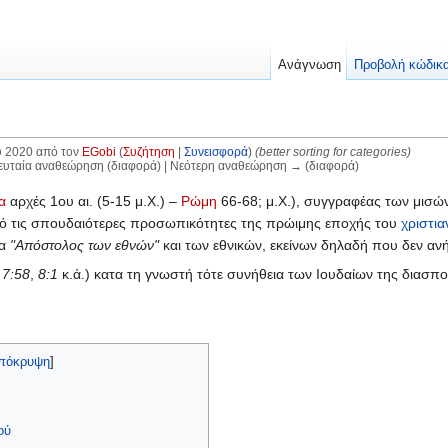
Ανάγνωση
Προβολή κώδικ
υ 2020 από τον
EGobi
(
Συζήτηση
|
Συνεισφορά
)
(better sorting for categories)
λευταία αναθεώρηση (διαφορά) | Νεότερη αναθεώρηση → (διαφορά)
ία
αρχές 1ου αι. (5-15 μ.Χ.) –
Ρώμη
66-68; μ.Χ.), συγγραφέας των μισώ
από τις σπουδαιότερες προσωπικότητες της πρώιμης εποχής του
χριστια
μα
"Απόστολος των εθνών"
και των εθνικών, εκείνων δηλαδή που δεν αν
 7:58
,
8:1
κ.ά.) κατα τη γνωστή τότε συνήθεια των Ιουδαίων της διασπο
πόκρυψη
]
ού