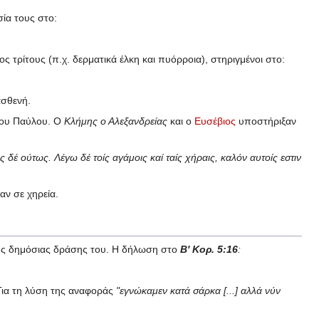
σία τους στο:
τρίτους (π.χ. δερματικά έλκη και πυόρροια), στηριγμένοι στο:
ασθενή.
 του Παύλου. Ο
Κλήμης ο Αλεξανδρείας
και ο
Ευσέβιος
υποστήριξαν
 δέ ούτως. Λέγω δέ τοίς αγάμοις καί ταίς χήραις, καλόν αυτοίς εστιν
αν σε χηρεία.
 της δημόσιας δράσης του. Η δήλωση στο
Β' Κορ. 5:16
:
. Για τη λύση της αναφοράς
"εγνώκαμεν κατά σάρκα [...] αλλά νύν