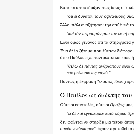
Κάποιοι υποστήριξαν πως ίσως ο "σκόλο
"ότι ει δυνατόν τούς οφθαλμούς υμώ
Άλλοι πάλι αναζήτησαν την ασθένειά τ
"καί τόν πειρασμόν μου τόν εν τή σ
Είναι όμως γενονός ότι τα στηρίγματα
Ένα άλλο ζήτημα που έθεσαν διάφοροι
ότι ο Παύλος είχε παντρευτεί και ίσως 
"θέλω δέ πάντας ανθρώπους είναι ως 
εάν μείνωσιν ως καγώ."
Πάντως η έκφραση
"έκαστος ίδιον χάρι
Ο Παύλος ως διώκτης του
Ούτε οι επιστολές, ούτε οι
Πράξεις
μας 
"ει δέ καί εγνώκαμεν κατά σάρκα Χρ
δεν φαίνεται να στηρίζει μια τέτοια άπ
ουκέτι γινώσκομεν"
, έχουν προταθεί τα 