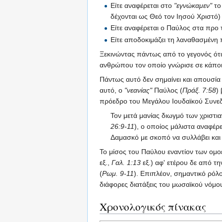
Είτε αναφέρεται στο
"εγνώκαμεν"
το
δέχονται ως Θεό τον Ιησού Χριστό)
Είτε αναφέρεται ο Παύλος στα προ
Είτε αποδοκιμάζει τη λαναθασμένη π
Ξεκινώντας πάντως από το γεγονός ότι
ανθρώπου τον οποίο γνώρισε σε κάποια
Πάντως αυτό δεν σημαίνει και απουσία
αυτό, ο
"νεανίας"
Παύλος (
Πράξ. 7:58
)
πρόεδρο του Μεγάλου Ιουδαϊκού Συνεδ
Τον μετά μανίας διωγμό των χριστια
26:9-11
), ο οποίος μάλιστα αναφέρε
Δαμασκό με σκοπό να συλλάβει και 
Το μίσος του Παύλου εναντίον των ομοε
εξ.,
Γαλ. 1:13
εξ.) αφ' ετέρου δε από τη
(
Ρωμ. 9-11
). Επιπλέον, σημαντικό ρόλο
διάφορες διατάξεις του μωσαϊκού νόμο
Χρονολογικός πίνακας