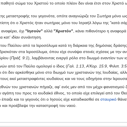
 παθητό σώμα του Χριστού το οποίο πλέον δεν είναι έτσι στον Χριστό
 της μεταστροφής του γεγονότα, οπότε αναγνώριζε τον Σωτήρα μόνο ω
ίστη ότι ο Χριστός ήταν σωτήρας μόνο του Ισραήλ λόγω της "κατά σάρκα
 αναφέρει, όχι
"Ιησούν"
αλλά
"Χριστόν"
, κάνει πιθανότερο η αναφορά
 κατ' ιδίαν συνάντηση.
 του Παύλου από τα Ιεροσόλυμα κατά τη διάρκεια της δημόσιας δράση
 βρισκόταν στα Ιεροσόλυμα, όπου είχε συνάψει στενές σχέσεις με την ανω
ρίου (
Πράξ. 9:1
), λαμβάνοντας ενεργό ρόλο στο διωγμό εναντίον των ι
νών από τον Παύλο ομολογεί ο ίδιος (
Γαλ. 1:13
,
Α'Κορ. 15:9
,
Φιλιπ. 3:5
ι ότι δεν αρκέσθηκε μόνο στο διωγμό των χριστιανών της Ιουδαίας, αλλά
τους εκεί μεταστραφέντες ιουδαίους και να τους οδηγήσει στην Ιερουσ
θνών του χριστιανών πήγαζε, αφ' ενός μεν από τον μέχρι φανατισμού ζ
ν αγάπη του προς το ιουδαϊκό έθνος, το οποίο είχε επιλεγεί από τον Θ
 έπαιξε και το γεγονός ότι ο Ιησούς είχε καταδικασθεί σε
σταυρικό
θάνατ
υ και προέβλεψε την καταστροφή του ναού.