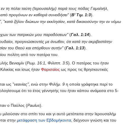
 εν τη πόλει ταύτη (Ιερουσαλήμ) παρά τους πόδας Γαμαλιήλ,
 από προγόνων εν καθαρά συνειδήσει"
(
Β' Τιμ. 1:3
).
"
,
"κατά ζήλον διώκων την εκκλησίαν, κατά δικαιοσύνην την εν νόμω
πάρχων των πατρικών μου παραδόσεων"
(
Γαλ. 1:14
).
Ιουδαίοι, προγινώσκοντές με άνωθεν, ότι κατά την ακριβεστάτην
ησίαν του Θεού και επόρθουν αυτήν"
(
Γαλ. 1:13
).
ίου πολίτη από τον πατέρα του.
λής Βενιαμίν (
Ρωμ. 16:1, Φιλιππ. 3:5
). Ο πατέρας του ήταν
ιλικίας και ίσως ήταν
Φαρισαίος
ως προς τις θρησκευτικές
εται ως
"νεανίας"
, ενώ στην
Φιλήμ. 9
η οποία γράφτηκε περί το
πολογίσουμε ότι το έτος γέννησής του ήταν κάπου ανάμεσα στο 5-
ταν ο Παύλος (
Paulus
).
μιλούσαν στο σπίτι του και γι αυτό μετέπειτα στην Ιερουσαλήμ
ονται στην
μετάφραση των Εβδομήκοντα
, δείχνουν γνώση και του