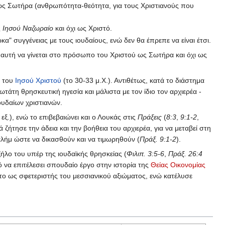
 ως Σωτήρα (ανθρωπότητα-θεότητα, για τους Χριστιανούς που
ς
Ιησού Ναζωραίο
και όχι ως Χριστό.
" συγγένειας με τους ιουδαίους, ενώ δεν θα έπρεπε να είναι έτσι.
 αυτή να γίνεται στο πρόσωπο του Χριστού ως Σωτήρα και όχι ως
ς του
Ιησού Χριστού
(το 30-33 μ.Χ.). Αντιθέτως, κατά το διάστημα
τάτη θρησκευτική ηγεσία και μάλιστα με τον ίδιο τον αρχιερέα -
ουδαίων χριστιανών.
εξ.), ενώ το επιβεβαιώνει και ο Λουκάς στις
Πράξεις
(
8:3
,
9:1-2
,
 ζήτησε την άδεια και την βοήθεια του αρχιερέα, για να μεταβεί στη
αλήμ ώστε να δικασθούν και να τιμωρηθούν (
Πράξ. 9:1-2
).
ήλο του υπέρ της ιουδαϊκής θρησκείας (
Φιλιπ. 3:5-6
,
Πράξ. 26:4
εό να επιτέλεσει σπουδαίο έργο στην ιστορία της
Θείας Οικονομίας
ο ως σφετεριστής του μεσσιανικού αξιώματος, ενώ κατέλυσε