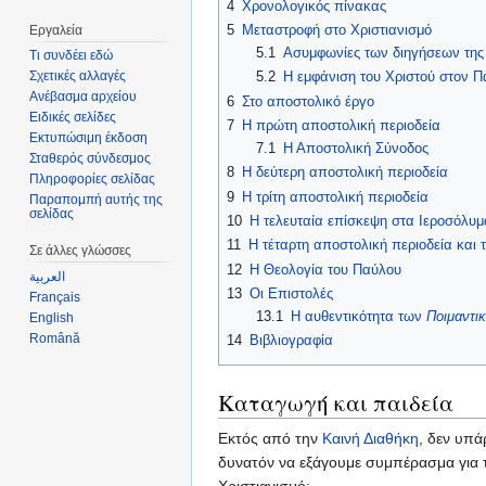
4
Χρονολογικός πίνακας
5
Μεταστροφή στο Χριστιανισμό
Εργαλεία
5.1
Ασυμφωνίες των διηγήσεων της
Τι συνδέει εδώ
5.2
Η εμφάνιση του Χριστού στον Π
Σχετικές αλλαγές
Ανέβασμα αρχείου
6
Στο αποστολικό έργο
Ειδικές σελίδες
7
Η πρώτη αποστολική περιοδεία
Εκτυπώσιμη έκδοση
7.1
Η Αποστολική Σύνοδος
Σταθερός σύνδεσμος
8
Η δεύτερη αποστολική περιοδεία
Πληροφορίες σελίδας
9
Η τρίτη αποστολική περιοδεία
Παραπομπή αυτής της
σελίδας
10
Η τελευταία επίσκεψη στα Ιεροσόλυ
11
Η τέταρτη αποστολική περιοδεία και 
Σε άλλες γλώσσες
12
Η Θεολογία του Παύλου
العربية
13
Οι Επιστολές
Français
13.1
Η αυθεντικότητα των
Ποιμαντι
English
Română
14
Βιβλιογραφία
Καταγωγή και παιδεία
Εκτός από την
Καινή Διαθήκη
, δεν υπά
δυνατόν να εξάγουμε συμπέρασμα για 
Χριστιανισμό: