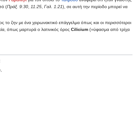
σό (
Πράξ. 9:30
,
11:25
,
Γαλ. 1:21
), σε αυτή την περίοδο μπορεί να
ς το ζην με ένα χειρωνακτικό επάγγελμα όπως και οι περισσότεροι
κία, όπως μαρτυρά ο λατινικός όρος
Cilicium
(=ύφασμα από τρίχα
:
),