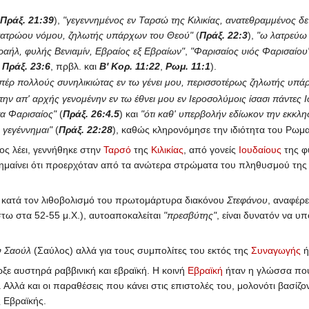
(
Πράξ. 21:39
),
"γεγεννημένος εν Ταρσώ της Κιλικίας, ανατεθραμμένος δε
 πατρώου νόμου, ζηλωτής υπάρχων του Θεού"
(
Πράξ. 22:3
),
"ω λατρεύω
ραήλ, φυλής Βενιαμίν, Εβραίος εξ Εβραίων"
,
"Φαρισαίος υιός Φαρισαίου
, Πράξ. 23:6
, πρβλ. και
Β' Κορ. 11:22
,
Ρωμ. 11:1
).
υπέρ πολλούς συνηλικιώτας εν τω γένει μου, περισσοτέρως ζηλωτής υ
 την απ' αρχής γενομένην εν τω έθνει μου εν Ιεροσολύμοις ίσασι πάντες 
σα Φαρισαίος"
(
Πράξ. 26:4.5
) και
"ότι καθ' υπερβολήν εδίωκον την εκκλ
ι γεγέννημαι"
(
Πράξ. 22:28
), καθώς κληρονόμησε την ιδιότητα του Ρωμα
ος λέει, γεννήθηκε στην
Ταρσό
της
Κιλικίας
, από γονείς
Ιουδαίους
της φυ
ημαίνει ότι προερχόταν από τα ανώτερα στρώματα του πληθυσμού της Κ
, κατά τον λιθοβολισμό του πρωτομάρτυρα διακόνου
Στεφάνου
, αναφέρ
έστω στα 52-55 μ.Χ.), αυτοαποκαλείται
"πρεσβύτης"
, είναι δυνατόν να υ
ν
Σαούλ
(Σαύλος) αλλά για τους συμπολίτες του εκτός της
Συναγωγής
ή
ξε αυστηρά ραββινική και εβραϊκή. Η κοινή
Εβραϊκή
ήταν η γλώσσα που 
. Αλλά και οι παραθέσεις που κάνει στις επιστολές του, μολονότι βασίζ
ς Εβραϊκής.