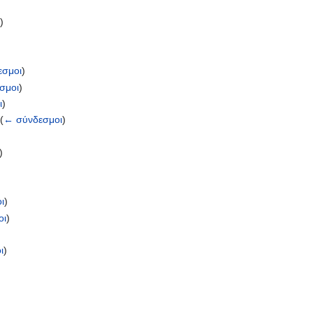
ι
)
εσμοι
)
σμοι
)
ι
)
‎
(
← σύνδεσμοι
)
)
ι
)
οι
)
ι
)