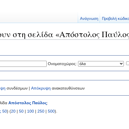
Ανάγνωση
Προβολή κώδικ
ουν στη σελίδα «Απόστολος Παύλο
Ονοματοχώρος:
υψη
συνδέσμων |
Απόκρυψη
ανακατευθύνσεων
ελίδα
Απόστολος Παύλος
:
ς 50
) (
20
|
50
|
100
|
250
|
500
).