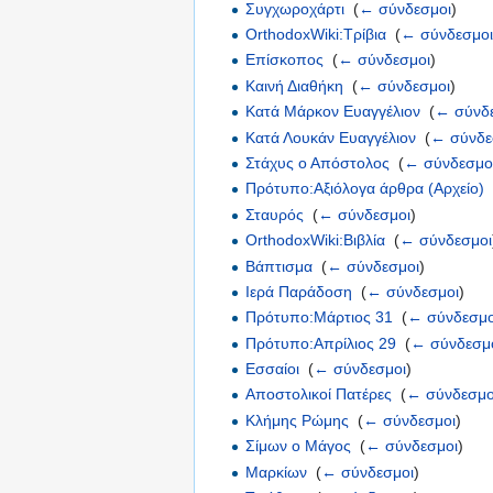
Συγχωροχάρτι
‎
(
← σύνδεσμοι
)
OrthodoxWiki:Τρίβια
‎
(
← σύνδεσμο
Επίσκοπος
‎
(
← σύνδεσμοι
)
Καινή Διαθήκη
‎
(
← σύνδεσμοι
)
Κατά Μάρκον Ευαγγέλιον
‎
(
← σύνδ
Κατά Λουκάν Ευαγγέλιον
‎
(
← σύνδε
Στάχυς ο Απόστολος
‎
(
← σύνδεσμο
Πρότυπο:Αξιόλογα άρθρα (Αρχείο)
Σταυρός
‎
(
← σύνδεσμοι
)
OrthodoxWiki:Βιβλία
‎
(
← σύνδεσμοι
Βάπτισμα
‎
(
← σύνδεσμοι
)
Ιερά Παράδοση
‎
(
← σύνδεσμοι
)
Πρότυπο:Μάρτιος 31
‎
(
← σύνδεσμο
Πρότυπο:Απρίλιος 29
‎
(
← σύνδεσμ
Εσσαίοι
‎
(
← σύνδεσμοι
)
Αποστολικοί Πατέρες
‎
(
← σύνδεσμο
Κλήμης Ρώμης
‎
(
← σύνδεσμοι
)
Σίμων ο Μάγος
‎
(
← σύνδεσμοι
)
Μαρκίων
‎
(
← σύνδεσμοι
)