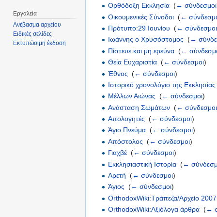
Ορθόδοξη Εκκλησία
‎
(
← σύνδεσμοι
Εργαλεία
Οικουμενικές Σύνοδοι
‎
(
← σύνδεσμ
Ανέβασμα αρχείου
Πρότυπο:29 Ιουνίου
‎
(
← σύνδεσμο
Ειδικές σελίδες
Ιωάννης ο Χρυσόστομος
‎
(
← σύνδε
Εκτυπώσιμη έκδοση
Πίστευε και μη ερεύνα
‎
(
← σύνδεσμ
Θεία Ευχαριστία
‎
(
← σύνδεσμοι
)
Έθνος
‎
(
← σύνδεσμοι
)
Ιστορικό χρονολόγιο της Εκκλησίας
Μέλλων Αιώνας
‎
(
← σύνδεσμοι
)
Ανάσταση Σωμάτων
‎
(
← σύνδεσμο
Απολογητές
‎
(
← σύνδεσμοι
)
Άγιο Πνεύμα
‎
(
← σύνδεσμοι
)
Απόστολος
‎
(
← σύνδεσμοι
)
Γιαχβέ
‎
(
← σύνδεσμοι
)
Εκκλησιαστική Ιστορία
‎
(
← σύνδεσμ
Αρετή
‎
(
← σύνδεσμοι
)
Άγιος
‎
(
← σύνδεσμοι
)
OrthodoxWiki:Τράπεζα/Αρχείο 2007
OrthodoxWiki:Αξιόλογα άρθρα
‎
(
← 