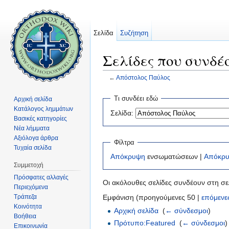
Σελίδα
Συζήτηση
Σελίδες που συνδέ
←
Απόστολος Παύλος
Μετάβαση σε:
πλοήγηση
,
αναζήτηση
Τι συνδέει εδώ
Αρχική σελίδα
Κατάλογος λημμάτων
Σελίδα:
Βασικές κατηγορίες
Νέα λήμματα
Αξιόλογα άρθρα
Φίλτρα
Τυχαία σελίδα
Απόκρυψη
ενσωματώσεων |
Απόκρ
Συμμετοχή
Πρόσφατες αλλαγές
Οι ακόλουθες σελίδες συνδέουν στη σ
Περιεχόμενα
Τράπεζα
Εμφάνιση (προηγούμενες 50 |
επόμενε
Κοινότητα
Αρχική σελίδα
‎
(
← σύνδεσμοι
)
Βοήθεια
Πρότυπο:Featured
‎
(
← σύνδεσμοι
)
Επικοινωνία