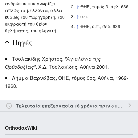
ανθρώπου που γνωρίζει
↑
ΘΗΕ, τομός 3, σελ. 636
απλώς τα μέλλοντα, αλλά
↑
ο.π.
κυρίως του παρηγορητή, του
εκφραστή του θείου
↑
ΘΗΕ, ο.π., σελ. 636
θελήματος, του ελεγκτή
Πηγές
Τσολακίδης Χρήστος,
"Αγιολόγιο της
Ορθοδοξίας"
, Χ.Δ. Τσολακίδης, Αθήνα 2001.
Λήμμα Βαρνάβας, ΘΗΕ, τόμος 3ος, Αθήνα, 1962-
1968.
από τον την
Τελευταία επεξεργασία 16 χρόνια πριν
OrthodoxWiki