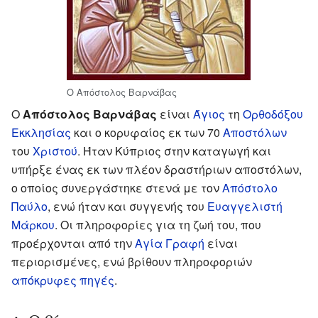
Ο Απόστολος Βαρνάβας
Ο
Απόστολος Βαρνάβας
είναι
Άγιος
τη
Ορθοδόξου
Εκκλησίας
και ο κορυφαίος εκ των 70
Αποστόλων
του
Χριστού
. Ήταν Κύπριος στην καταγωγή και
υπήρξε ένας εκ των πλέον δραστήριων αποστόλων,
ο οποίος συνεργάστηκε στενά με τον
Απόστολο
Παύλο
, ενώ ήταν και συγγενής του
Ευαγγελιστή
Μάρκου
. Οι πληροφορίες για τη ζωή του, που
προέρχονται από την
Αγία Γραφή
είναι
περιορισμένες, ενώ βρίθουν πληροφοριών
απόκρυφες πηγές
.