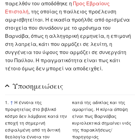
παρελθόν του αποδόθηκε η
Προς Εβραίους
Επιστολή
, της οποίας η παύλειος προέλευση
αμφισβητείται. Η εικασία προήλθε από ορισμένα
στοιχεία που συνάδουν με το φρόνημα του
Βαρνάβα, όπως η αλληγορική ερμηνεία, η επιμονή
στη λατρεία, κάτι που αρμόζει σε λευίτη, η
συγγένεια του ύφους που αρμόζει σε συνεργάτη
του Παύλου. Η πραγματικότητα είναι πως κάτι
τέτοιο όμως δεν μπορεί να αποδειχθεί.
Υποσημειώσεις
↑
Η έννοια της
κατά της αδικίας και της
προφητείας στο βιβλικό
αμαρτίας. Η κύρια άποψη
κόσμο δεν λάμβανε κατά την
είναι πως Βαρνάβας
εποχή τη σημερινή
κυριολεκτικά σημαίνει υιός
εσφαλμένη από τη δυτική
της παρακλήσεως/
θεολογία έννοια του
παρηγοριάς