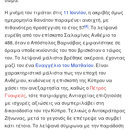
σώμα.
Η μνήμη του τιμάται στις
11 Ιουνίου
, η ακριβής όμως
ημερομηνία θανάτου παραμένει ανοιχτή, με
[4]
πιθανότερη προσέγγιση το έτος 57
. Το λείψανό
ευρέθη από τον επίσκοπο Σαλαμίνος Ανθέμιο το
488, όταν ο Απόστολος Βαρνάβας εμφανίστηκε σε
όραμα υποδεικνύοντάς του που βρισκόταν ο τάφος
του. Το λείψανό μάλιστα βρέθηκε ακέραιο, έχοντας
μαζί του ένα
Ευαγγέλιο του Ματθαίου
. Είναι
χαρακτηριστικό μάλιστα πως την εποχή του
Ανθέμιου, κινδύνευε η επισκοπή της Κύπρου να
χάσει την ανεξαρτησία της, καθώς ο
Πέτρος
Γναφεύς
, τότε πατριάρχης Αντιοχείας επιζητούσε
με ισχυρές αξιώσεις να συμπεριλάβει στη
δικαιοδοσία του την Κύπρο. Τελικώς ο Αυτοκράτορας
Ζήνωνας, μετά το γεγονός δε επέτρεψε να συμβεί
κάτι τέτοιο. Το λείψανό σύμφωνα με την παράδοση