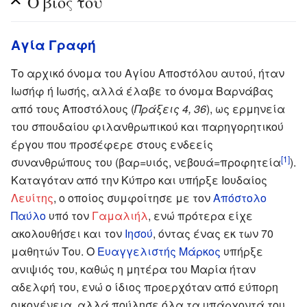
Ο βίος του
Αγία Γραφή
Το αρχικό όνομα του Αγίου Αποστόλου αυτού, ήταν
Ιωσήφ ή Ιωσής, αλλά έλαβε το όνομα Βαρνάβας
από τους Αποστόλους (
Πράξεις 4, 36
), ως ερμηνεία
του σπουδαίου φιλανθρωπικού και παρηγορητικού
έργου που προσέφερε στους ενδεείς
[1]
συνανθρώπους του (βαρ=υιός, νεβουά=προφητεία
).
Kαταγόταν από την Κύπρο και υπήρξε Ιουδαίος
Λευίτης
, ο οποίος συμφοίτησε με τον
Απόστολο
Παύλο
υπό τον
Γαμαλιήλ
, ενώ πρότερα είχε
ακολουθήσει και τον
Ιησού
, όντας ένας εκ των 70
μαθητών Του. Ο
Ευαγγελιστής Μάρκος
υπήρξε
ανιψιός του, καθώς η μητέρα του Μαρία ήταν
αδελφή του, ενώ ο ίδιος προερχόταν από εύπορη
οικογένεια, αλλά πούλησε όλα τα υπάρχοντά του