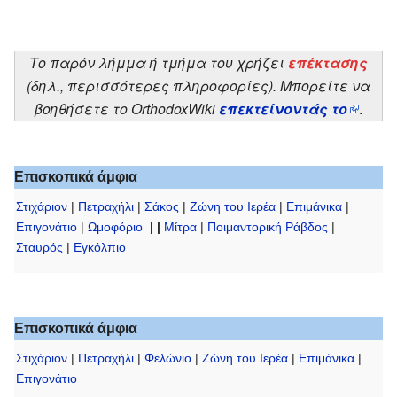
Το παρόν λήμμα ή τμήμα του χρήζει
επέκτασης
(δηλ., περισσότερες πληροφορίες). Μπορείτε να
βοηθήσετε το OrthodoxWiki
επεκτείνοντάς το
.
Επισκοπικά άμφια
Στιχάριον
|
Πετραχήλι
|
Σάκος
|
Ζώνη του Ιερέα
|
Επιμάνικα
|
Επιγονάτιο
|
Ωμοφόριο
| |
Μίτρα
|
Ποιμαντορική Ράβδος
|
Σταυρός
|
Εγκόλπιο
Επισκοπικά άμφια
Στιχάριον
|
Πετραχήλι
|
Φελώνιο
|
Ζώνη του Ιερέα
|
Επιμάνικα
|
Επιγονάτιο