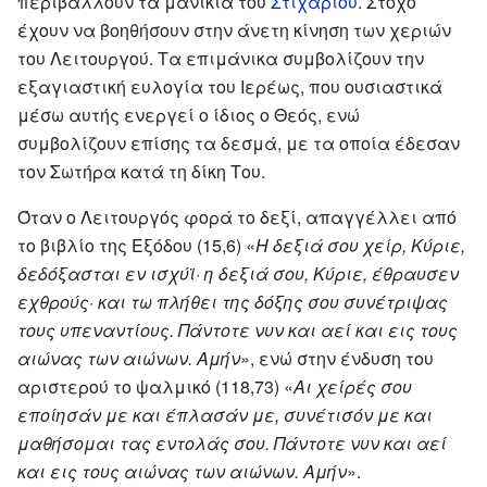
περιβάλλουν τα μανίκια του
Στιχαρίου
. Στόχο
έχουν να βοηθήσουν στην άνετη κίνηση των χεριών
του Λειτουργού. Τα επιμάνικα συμβολίζουν την
εξαγιαστική ευλογία του Ιερέως, που ουσιαστικά
μέσω αυτής ενεργεί ο ίδιος ο Θεός, ενώ
συμβολίζουν επίσης τα δεσμά, με τα οποία έδεσαν
τον Σωτήρα κατά τη δίκη Του.
Όταν ο Λειτουργός φορά το δεξί, απαγγέλλει από
το βιβλίο της Εξόδου (15,6) «
Η δεξιά σου χείρ, Κύριε,
δεδόξασται εν ισχύϊ· η δεξιά σου, Κύριε, έθραυσεν
εχθρούς· και τω πλήθει της δόξης σου συνέτριψας
τους υπεναντίους. Πάντοτε νυν και αεί και εις τους
αιώνας των αιώνων. Αμήν
», ενώ στην ένδυση του
αριστερού το ψαλμικό (118,73) «
Αι χείρές σου
εποίησάν με και έπλασάν με, συνέτισόν με και
μαθήσομαι τας εντολάς σου. Πάντοτε νυν και αεί
και εις τους αιώνας των αιώνων. Αμήν
».