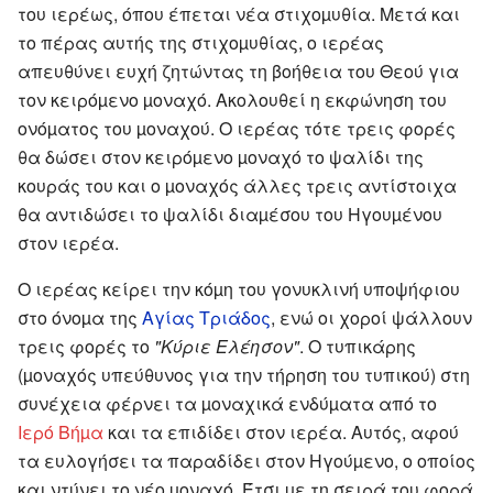
του ιερέως, όπου έπεται νέα στιχοµυθία. Μετά και
το πέρας αυτής της στιχοµυθίας, ο ιερέας
απευθύνει ευχή ζητώντας τη βοήθεια του Θεού για
τον κειρόµενο µοναχό. Ακολουθεί η εκφώνηση του
ονόµατος του µοναχού. Ο ιερέας τότε τρεις φορές
θα δώσει στον κειρόµενο µοναχό το ψαλίδι της
κουράς του και ο µοναχός άλλες τρεις αντίστοιχα
θα αντιδώσει το ψαλίδι διαµέσου του Ηγουµένου
στον ιερέα.
Ο ιερέας κείρει την κόµη του γονυκλινή υποψήφιου
στο όνοµα της
Αγίας Τριάδος
, ενώ οι χοροί ψάλλουν
τρεις φορές το
"Κύριε Ελέησον"
. Ο τυπικάρης
(µοναχός υπεύθυνος για την τήρηση του τυπικού) στη
συνέχεια φέρνει τα µοναχικά ενδύµατα από το
Ιερό Βήµα
και τα επιδίδει στον ιερέα. Αυτός, αφού
τα ευλογήσει τα παραδίδει στον Ηγούµενο, ο οποίος
και ντύνει το νέο µοναχό. Έτσι µε τη σειρά του φορά