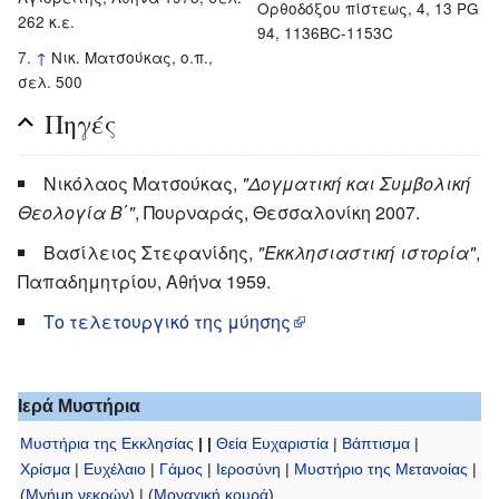
Ορθοδόξου πίστεως, 4, 13 PG
262 κ.ε.
94, 1136BC-1153C
↑
Νικ. Ματσούκας, ο.π.,
σελ. 500
Πηγές
Νικόλαος Ματσούκας,
"Δογματική και Συμβολική
Θεολογία Β΄"
, Πουρναράς, Θεσσαλονίκη 2007.
Βασίλειος Στεφανίδης,
"Εκκλησιαστική ιστορία"
,
Παπαδημητρίου, Αθήνα 1959.
Το τελετουργικό της μύησης
Ιερά Μυστήρια
Μυστήρια της Εκκλησίας
| |
Θεία Ευχαριστία
|
Βάπτισμα
|
Χρίσμα
|
Ευχέλαιο
|
Γάμος
|
Ιεροσύνη
|
Μυστήριο της Μετανοίας
|
(
Μνήμη νεκρών
) | (
Μοναχική κουρά
)