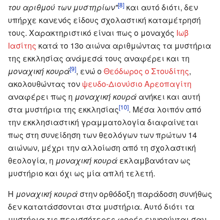
[8]
του αριθμού των μυστηρίων"
και αυτό διότι, δεν
υπήρχε κανενός είδους σχολαστική καταμέτρησή
τους. Χαρακτηριστικό είναι πως ο μοναχός
Ιωβ
Ιασίτης
κατά το 13ο αιώνα αριθμώντας τα μυστήρια
της εκκλησίας ανάμεσά τους αναφέρει και τη
[9]
μοναχική κουρά
, ενώ ο
Θεόδωρος ο Στουδίτης
,
ακολουθώντας τον
ψευδο-Διονύσιο Αρεοπαγίτη
αναφέρει πως η
μοναχική κουρά
ανήκει και αυτή
[10]
στα μυστήρια της εκκλησίας
. Μέσα λοιπόν από
την εκκλησιαστική γραμματολογία διαφαίνεται
πως στη συνείδηση των θεολόγων των πρώτων 14
αιώνων, μέχρι την αλλοίωση από τη σχολαστική
θεολογία, η
μοναχική κουρά
εκλαμβανόταν ως
μυστήριο και όχι ως μία απλή τελετή.
Η
μοναχική κουρά
στην ορθόδοξη παράδοση συνήθως
δεν κατατάσσονται στα μυστήρια. Αυτό διότι τα
μυστήρια τις περισσότερες φορές εννοούνται σαν