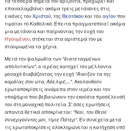
τα τέσσερα σηµεία του ορίζοντα, προχωρεί και
επαναλαμβάνει ακόμα τρεις µετάνοιες στις
εικόνες του
Χριστού
, της
Θεοτόκου
και του
αγίου
που
τιµάται το Καθολικό. Έπειτα πραγματοποιεί ακόμα
μια µετάνοια και παίρνοντας την ευχή του
Ηγουµένου
, στέκεται στα αριστερά του µε
σταυρωµένα τα χέρια.
Μετά την ψαλµωδία των
"διατεταγµένων
απολυτικίων"
, ο ιερέας κατηχεί τον µέλλοντα
µοναχό διαβάζοντας την ευχή
"Άνοιξον τα της
καρδίας σου ώτα, Αδελφέ,..."
. Ακολουθούν
ερωταποκρίσεις ανάµεσα στον ιερέα και τον
υποψήφιο που βεβαιώνουν την εκούσια προσέλευσή
του στη µοναχική πολιτεία. Σ' όσες ερωτήσεις
απαντά θετικά αποκρίνεται:
"Ναι, του Θεού
συνεργούντος µοι, τίµιε Πάτερ"
. Έν συνεχεία µετά
τις ερωταποκρίσεις ολοκληρώνεται η κατήχηση υπό