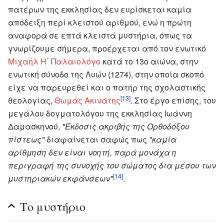
πατέρων της εκκλησίας δεν ευρίσκεται καμία
απόδειξη περί κλειστού αριθμού, ενώ η πρώτη
αναφορά σε επτά κλειστά μυστήρια, όπως τα
γνωρίζουμε σήμερα, προέρχεται από τον ενωτικό
Μιχαήλ Η΄ Παλαιολόγο
κατά το 13ο αιώνα, στην
ενωτική σύνοδο της Λυών (1274), στην οποία σκοπό
είχε να παρευρεθεί και ο πατήρ της σχολαστικής
[13]
θεολογίας,
Θωμάς Ακινάτης
. Στο έργο επίσης, του
μεγάλου δογματολόγου της εκκλησίας Ιωάννη
Δαμασκηνού,
"Έκδοσις ακριβής της Ορθοδόξου
πίστεως"
διαφαίνεται σαφώς πως
"καμία
αρίθμηση δεν είναι νοητή, παρά μονάχα η
περιγραφή της συνοχής του σώματος δια μέσου των
[14]
μυστηριακών εκφάνσεων"
.
Το μυστήριο