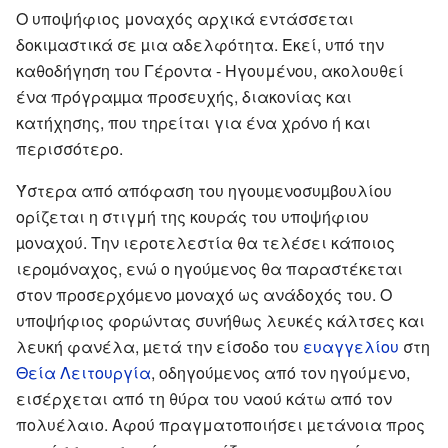
Ο υποψήφιος μοναχός αρχικά εντάσσεται
δοκιµαστικά σε µια αδελφότητα. Εκεί, υπό την
καθοδήγηση του Γέροντα - Ηγουμένου, ακολουθεί
ένα πρόγραµµα προσευχής, διακονίας και
κατήχησης, που τηρείται για ένα χρόνο ή και
περισσότερο.
Ύστερα από απόφαση του ηγουµενοσυµβουλίου
ορίζεται η στιγμή της κουράς του υποψήφιου
µοναχού. Την ιεροτελεστία θα τελέσει κάποιος
ιεροµόναχος, ενώ ο ηγούµενος θα παραστέκεται
στον προσερχόµενο µοναχό ως ανάδοχός του. Ο
υποψήφιος φορώντας συνήθως λευκές κάλτσες και
λευκή φανέλα, µετά την είσοδο του
ευαγγελίου
στη
Θεία Λειτουργία
, οδηγούµενος από τον ηγούμενο,
εισέρχεται από τη θύρα του ναού κάτω από τον
πολυέλαιο. Αφού πραγματοποιήσει µετάνοια προς