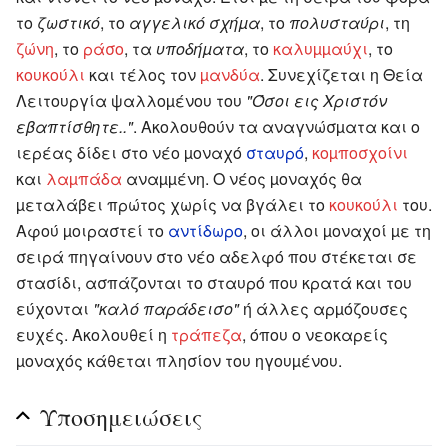
το
ζωστικό
, το
αγγελικό σχήµα
, το
πολυσταύρι
, τη
ζώνη
, το
ράσο
, τα
υποδήµατα
, το
καλυµµαύχι
, το
κουκούλι
και τέλος τον
µανδύα
. Συνεχίζεται η Θεία
Λειτουργία ψαλλοµένου του
"Όσοι εις Χριστόν
εβαπτίσθητε.."
. Ακολουθούν τα αναγνώσµατα και ο
ιερέας δίδει στο νέο µοναχό
σταυρό
,
κοµποσχοίνι
και
λαµπάδα
αναµµένη. Ο νέος µοναχός θα
µεταλάβει πρώτος χωρίς να βγάλει το
κουκούλι
του.
Αφού µοιραστεί το
αντίδωρο
, οι άλλοι µοναχοί µε τη
σειρά πηγαίνουν στο νέο αδελφό που στέκεται σε
στασίδι, ασπάζονται το σταυρό που κρατά και του
εύχονται
"καλό παράδεισο"
ή άλλες αρµόζουσες
ευχές. Ακολουθεί η
τράπεζα
, όπου ο νεοκαρείς
µοναχός κάθεται πλησίον του ηγουµένου.
Υποσημειώσεις