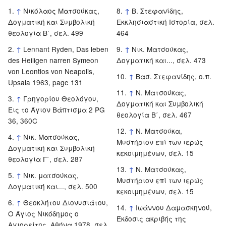
↑
Νικόλαος Ματσούκας,
↑
Β. Στεφανίδης,
Δογματική και Συμβολική
Εκκλησιαστική Ιστορία, σελ.
θεολογία Β΄, σελ. 499
464
↑
Lennant Ryden, Das leben
↑
Νικ. Ματσούκας,
des Heiligen narren Symeon
Δογματική και..., σελ. 473
von Leontios von Neapolis,
↑
Βασ. Στεφανίδης, ο.π.
Upsala 1963, page 131
↑
Ν. Ματσούκας,
↑
Γρηγορίου Θεολόγου,
Δογματική και Συμβολική
Εις το Άγιον Βάπτισμα 2 PG
θεολογία Β΄, σελ. 467
36, 360C
↑
Ν. Ματσούκα,
↑
Νικ. Ματσούκας,
Μυστήριον επί των ιερώς
Δογματική και Συμβολική
κεκοιμημένων, σελ. 15
θεολογία Γ΄, σελ. 287
↑
Ν. Ματσούκας,
↑
Νικ. ματσούκας,
Μυστήριον επί των ιερώς
Δογματική και..., σελ. 500
κεκοιμημένων, σελ. 15
↑
Θεοκλήτου Διονυσιάτου,
↑
Ιωάννου Δαμασκηνού,
Ο Άγιος Νικόδημος ο
Έκδοσις ακριβής της
Αγιορείτης, Αθήνα 1978, σελ.