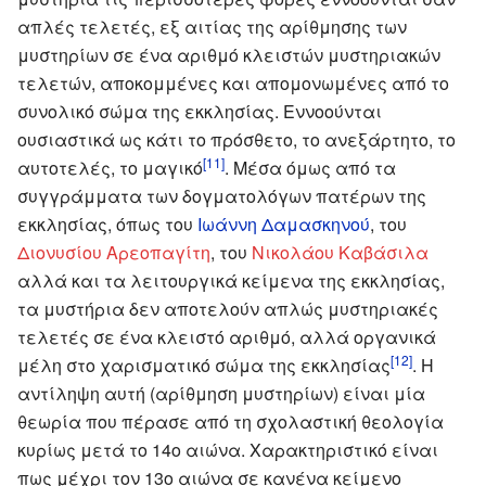
απλές τελετές, εξ αιτίας της αρίθμησης των
μυστηρίων σε ένα αριθμό κλειστών μυστηριακών
τελετών, αποκομμένες και απομονωμένες από το
συνολικό σώμα της εκκλησίας. Εννοούνται
ουσιαστικά ως κάτι το πρόσθετο, το ανεξάρτητο, το
[11]
αυτοτελές, το μαγικό
. Μέσα όμως από τα
συγγράμματα των δογματολόγων πατέρων της
εκκλησίας, όπως του
Ιωάννη Δαμασκηνού
, του
Διονυσίου Αρεοπαγίτη
, του
Νικολάου Καβάσιλα
αλλά και τα λειτουργικά κείμενα της εκκλησίας,
τα μυστήρια δεν αποτελούν απλώς μυστηριακές
τελετές σε ένα κλειστό αριθμό, αλλά οργανικά
[12]
μέλη στο χαρισματικό σώμα της εκκλησίας
. Η
αντίληψη αυτή (αρίθμηση μυστηρίων) είναι μία
θεωρία που πέρασε από τη σχολαστική θεολογία
κυρίως μετά το 14ο αιώνα. Χαρακτηριστικό είναι
πως μέχρι τον 13ο αιώνα σε κανένα κείμενο