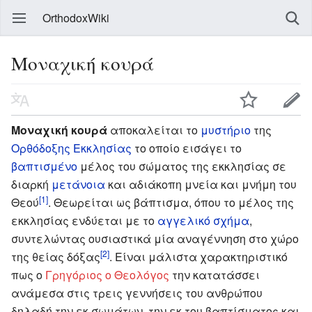
OrthodoxWiki
Μοναχική κουρά
Μοναχική κουρά
αποκαλείται το
μυστήριο
της
Ορθόδοξης Eκκλησίας
το οποίο εισάγει το
βαπτισμένο
μέλος του σώματος της εκκλησίας σε
διαρκή
μετάνοια
και αδιάκοπη μνεία και μνήμη του
[1]
Θεού
. Θεωρείται ως βάπτισμα, όπου το μέλος της
εκκλησίας ενδύεται με το
αγγελικό σχήμα
,
συντελώντας ουσιαστικά μία αναγέννηση στο χώρο
[2]
της θείας δόξας
. Είναι μάλιστα χαρακτηριστικό
πως ο
Γρηγόριος ο Θεολόγος
την κατατάσσει
ανάμεσα στις τρεις γεννήσεις του ανθρώπου
δηλαδή την εκ σωμάτων, την εκ του βαπτίσματος και