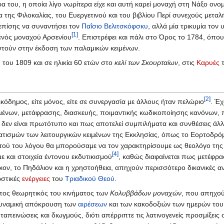
α του, η οποία λίγο νωρίτερα είχε και αυτή καρεί μοναχή στη Νάξο ον
α της Φιλοκαλίας, του Ευεργετινού και του βιβλίου Περί συνεχούς μετ
 επίσης να συναντήσει τον
Παΐσιο Βελιτσκόφσκυ
, αλλά μία τρικυμία τον 
[1]
ενός μοναχού Αρσενίου
. Επιστρέφει και πάλι στο Όρος το 1784, όπου
στούν στην έκδοση των παλαμικών κειμένων.
υ
του 1809 και σε ηλικία 60 ετών στο
κελί των Σκουρταίων
, στις
Καρυές
[2]
κόδημος, είτε μόνος, είτε σε συνεργασία με άλλους ήταν πελώριο
. Έχ
μένων, μετάφρασης, διασκευής, ποιμαντικής κωδικοποίησης κανόνων, 
δεν είναι πρωτότυπο και πως αποτελεί συμπιλήματα και συνθέσεις άλλω
σμών των λειτουργικών κειμένων της Εκκλησίας, όπως το Εορτοδρόμιο
τού του λόγου θα μπορούσαμε να τον χαρακτηρίσουμε ως θεολόγο της 
[4]
 και στοιχεία έντονου εκδυτικισμού
, καθώς διαφαίνεται πως μετέφρα
ιον, το Πηδάλιον και η χρηστοήθεια, απηχούν περισσότερο δικανικές α
ωστικές
ενέργειες
του
Τριαδικού Θεού
.
στος θεωρητικός του κινήματος των
Κολυββάδων μοναχών
, που απηχού
 δυναμική απόκρουση των
αιρέσεων
και των κακοδοξιών των ημερών του.
απεινώσεις και διωγμούς, διότι απέρριπτε τις λατινογενείς προσμίξεις