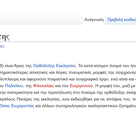
Ανάγνωση
Προβολή κώδικ
της
ης
)
) είναι Άγιος της
Ορθόδοξης Εκκλησίας
. Το κατά κόσμον όνομά του ή
σημαντικότερες ασκητικές και λόγιες πνευματικές μορφές της σύγχρονη
λύπλευρη και αφορούσε ποιμαντικό και συγγραφικό έργο, ενώ είναι και
του
Πηδαλίου
, της
Φιλοκαλίας
και του
Ευεργετινού
. Η μορφή του, μαζί μ
α την πατερικότητα και την προσήλωση στο πνεύμα της ορθόδοξης σκέ
γάλους Πατέρες της εκκλησίας, ενώ εκδιώχθηκε για τις απόψεις του, π
Θείας Ευχαριστίας
και άλλων σωτηριολογικών εκκλησιαστικών ζητημάτ