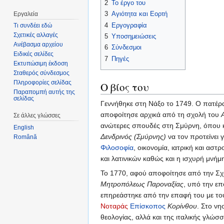
2
Το έργο του
3
Αγιότητα και Εορτή
Εργαλεία
4
Εργογραφία
Τι συνδέει εδώ
Σχετικές αλλαγές
5
Υποσημειώσεις
Ανέβασμα αρχείου
6
Σύνδεσμοι
Ειδικές σελίδες
7
Πηγές
Εκτυπώσιμη έκδοση
Σταθερός σύνδεσμος
Πληροφορίες σελίδας
Ο βίος του
Παραπομπή αυτής της
σελίδας
Γεννήθηκε στη Νάξο το 1749. Ο πατέρα
αποφοίτησε αρχικά από τη σχολή του
Σε άλλες γλώσσες
ανώτερες σπουδές στη Σμύρνη, όπου 
English
Δενδρινός (Σμύρνης)
να τον προτείνει 
Română
Φιλοσοφία
, οικονομία, ιατρική και αστ
και λατινικών καθώς και η ισχυρή μνήμ
Το 1770, αφού αποφοίτησε από την Σχο
Μητροπόλεως Παροναξίας
, υπό την ε
επηρεάστηκε από την επαφή του με τ
Νοταράς
Επίσκοπος
Κορίνθου
. Στο νη
θεολογίας, αλλά και της ιταλικής γλώσ