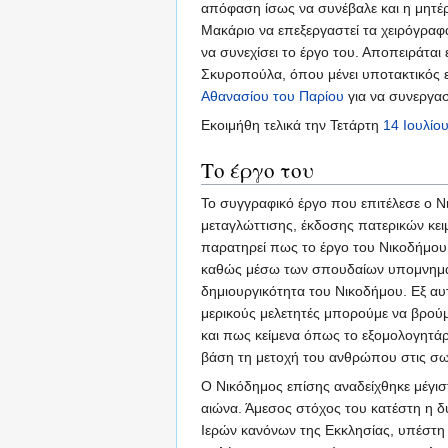
απόφαση ίσως να συνέβαλε και η μητέρ
Μακάριο να επεξεργαστεί τα χειρόγραφ
να συνεχίσει το έργο του. Αποπειράται
Σκυροπούλα, όπου μένει υποτακτικός 
Αθανασίου του Παρίου
για να συνεργα
Εκοιμήθη τελικά την Τετάρτη
14 Ιουλίο
Το έργο του
Το συγγραφικό έργο που επιτέλεσε ο Νι
μεταγλώττισης, έκδοσης πατερικών κει
παρατηρεί πως το έργο του Νικοδήμου 
καθώς μέσω των σπουδαίων υπομνηματι
δημιουργικότητα του Νικοδήμου. Εξ αυ
μερικούς μελετητές μπορούμε να βρούμε
και πως κείμενα όπως το εξομολογητάρ
βάση τη μετοχή του ανθρώπου στις σ
Ο Νικόδημος επίσης αναδείχθηκε μέγι
αιώνα. Άμεσος στόχος του κατέστη η
Ιερών κανόνων της Εκκλησίας, υπέστη τ