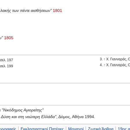
φυλακής των πέντε αισθήσεων"
1801
υ"
1805
↑
Χ. Γιανναράς, Ο
 σελ. 197
↑
Χ. Γιανναράς, Ο
 σελ. 199
α
"Νικόδημος Αγιορείτης"
 Δύση και στη νεώτερη Ελλάδα"
, Δόμος, Αθήνα 1994.
υγγραφείς
Εκκλησιαστικοί Πατέρες
Μοναχοί
Ζωτικά Άρθρα
19ος 