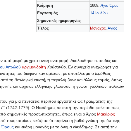
Κοίμηση
1809,
Άγιο Όρος
Εορτασμός
14 Ιουλίου
Σημαντικές ημερομηνίες
Τίτλος
Μοναχός
,
Άγιος
αν από μικρό με χριστιανική ανατροφή. Ακολούθησε σπουδές και
ου Αιτωλού
αρχιμανδρίτη
Χρύσανθο
. Εν συνεχεία ανεχώρησε για
 ικανότητές του διαφάνηκαν αμέσως, με αποτέλεσμα ο
Ιερόθεος
 από τη
θεολογική επιστήμη
περιελάμβανε και άλλους τομείς, όπως
ελληνικής και αρχαίας ελληνικής γλώσσας, η γνώση γαλλικών, ιταλικών
όπου για μια πενταετία περίπου εργάστηκε ως
Γραμματέας της
 Γ΄
(1742-1779). Ο Νικόδημος σε αυτή την περίοδο φαίνεται πως
 από σημαντικές προσωπικότητες, όπως είναι ο Άγιος
Μακάριος
από τους οποίους εικάζεται ότι οφείλει τη βαθιά γνώση της δυτικής
υ Όρους
και εκάρη μοναχός με το όνομα
Νικόδημος
. Σε αυτή την