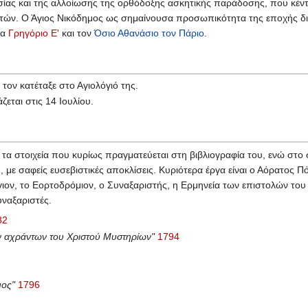
ησίας και της αλλοίωσης της ορθόδοξης ασκητικής παράδοσης, που κέ
ών. Ο Άγιος Νικόδημος ως σημαίνουσα προσωπικότητα της εποχής διατ
ρα
Γρηγόριο Ε'
και τον
Όσιο Αθανάσιο τον Πάριο
.
5
τον κατέταξε στο Αγιολόγιό της.
εται στις 14 Ιουλίου.
ι τα στοιχεία που κυρίως πραγματεύεται στη βιβλιογραφία του, ενώ στο
 με σαφείς ευσεβιστικές αποκλίσεις. Κυριότερα έργα είναι ο Αόρατος Π
ον, το Εορτοδρόμιον, ο Συναξαριστής, η Ερμηνεία των επιστολών του 
ναξαριστές.
82
ν αχράντων του Χριστού Μυστηρίων"
1794
μος"
1796