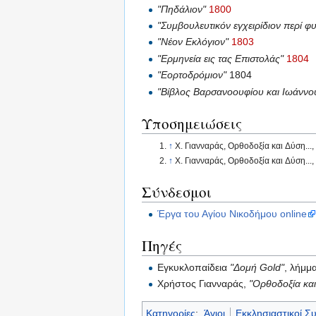
"Πηδάλιον"
1800
"Συμβουλευτικόν εγχειρίδιον περί 
"Νέον Εκλόγιον"
1803
"Ερμηνεία εις τας Επιστολάς"
1804
"Εορτοδρόμιον"
1804
"Βίβλος Βαρσανοουφίου και Ιωάννο
Υποσημειώσεις
↑
Χ. Γιανναράς, Ορθοδοξία και Δύση...,
↑
Χ. Γιανναράς, Ορθοδοξία και Δύση...,
Σύνδεσμοι
Έργα του Αγίου Νικοδήμου online
Πηγές
Εγκυκλοπαίδεια
"Δομή Gold"
, λήμμ
Χρήστος Γιανναράς,
"Ορθοδοξία και
Κατηγορίες
:
Άγιοι
Εκκλησιαστικοί Σ