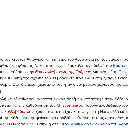
ς του λεγόταν Αντώνιος και η μητέρα του Αναστασία και τον γαλούχησ
Αγίου Γεωργίου στη Νάξο
, όπου είχε διδάσκαλο τον αδελφό του
Κοσμά τ
και σπούδασε στην
Ευαγγελική σχολή της Σμύρνης
, για πέντε έτη. Οι
για διευθυντή της σχολής του. Η μόρφωσή που έλαβε στη
Σμύρνη
εκτός
ρονομία. Στα ιδιαίτερα χαρίσματά του ήταν ο εξαιρετικός χειρισμός της 
η.
λή και εξ αιτίας του ρωσοτουρκικού πολέμου, επέστρεψε στην Νάξο, 
ποπτεία και την καθοδήγηση του
Μητροπολίτου
Παροναξίας
Ανθίμου του
ους
κολλυβάδες
μοναχούς, οι οποίοι είχαν καταφύγει στη Νάξο αλλά και
σί της Νάξου επίσης φαίνεται να συνδέθηκε έντονα με τους
Ιησουσίτες
, 
σας. Τελικώς το 1775 εισήχθη στην
Ιερά Μονή Αγίου Διονυσίου
του
Αγίο