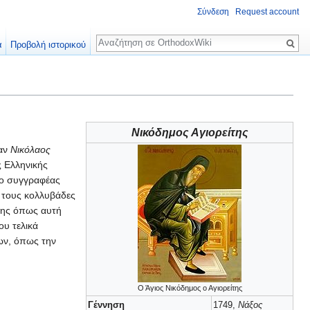
Σύνδεση
Request account
Αναζήτηση
α
Προβολή ιστορικού
Νικόδημος Αγιορείτης
ταν
Νικόλαος
ς Ελληνικής
 ο συγγραφέας
ε τους κολλυβάδες
ψης όπως αυτή
ου τελικά
ων, όπως την
Ο Άγιος Νικόδημος ο Αγιορείτης
Γέννηση
1749,
Νάξος