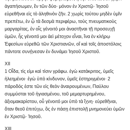
ἀγαπήσωμεν, ἓν τῶν δύο· μόνον ἐν Χριστῷ· Ἰησοῦ
εὑρεθῆναι εἰς τὸ ἀληθινὸν ζῆν. 2 χωρὶς τούτου μηδὲν ὑμῖν
πρεπέτω, ἐν ᾧ τὰ δεσμὰ περιφέρω, τοὺς πνευματικοὺς
μαργαρίτας, ἐν οἷς γένοιτό μοι ἀναστῆναι τῇ προσευχῇ
ὑμῶν, ἧς γένοιτό μοι ἀεὶ μέτοχον εἶναι, ἵνα ἐν κλήρῳ
Ἐφεσίων εὑρεθῶ τῶν Χριστιανῶν, οἵ καὶ τοῖς ἀποστόλοις
πάντοτε συνῄνεσαν ἐν δυνάμει Ἰησοῦ Χριστοῦ.
XII
1 Οἶδα, τίς εἰμι καὶ τίσιν γράφω. ἐγὼ κατάκριτος, ὑμεῖς
ἠλεημένοι· ἐγὼ ὑπὸ κίνδυνον, ὑμεῖς ἐστηριγμένοι· 2
πάροδός ἐστε τῶν εἰς θεὸν ἀναιρουμένων, Παύλου
συμμύσται τοῦ ἡγιασμένου, τοῦ μεμαρτυρημένου,
ἀξιομακαρίστου, οὗ γένοιτό μοι ὑπὸ τὰ ἴχνη· εὑρεθῆναι,
ὅταν θεοῦ ἐπιτύχω, ὃς ἐν πάσῃ ἐπιστολῇ μνημονεύει ὑμῶν
ἐν Χριστῷ· Ἰησοῦ.
XIII