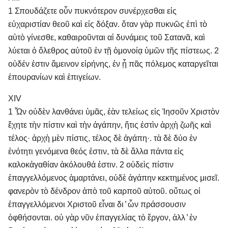
1 Σπουδάζετε οὖν πυκνότερον συνέρχεσθαι εἰς
εὐχαριστίαν θεοῦ καὶ εἰς δόξαν. ὅταν γὰρ πυκνῶς ἐπὶ τὸ
αὐτὸ γίνεσθε, καθαιροῦνται αἱ δυνάμεις τοῦ Σατανᾶ, καὶ
λύεται ὁ ὄλεθρος αὐτοῦ ἐν τῇ ὁμονοίᾳ ὑμῶν τῆς πίστεως. 2
οὐδέν ἐστιν ἄμεινον εἰρήνης, ἐν ᾗ πᾶς πόλεμος καταργεῖται
ἐπουρανίων καὶ ἐπιγείων.
XIV
1 Ὧν οὐδὲν λανθάνει ὑμᾶς, ἐὰν τελείως εἰς Ἰησοῦν Χριστὸν
ἔχητε τὴν πίστιν καὶ τὴν ἀγάπην, ἥτις ἐστὶν ἀρχὴ ζωῆς καὶ
τέλος· ἀρχὴ μὲν πίστις, τέλος δὲ ἀγάπη·. τὰ δὲ δύο ἐν
ἑνότητι γενόμενα θεός ἐστιν, τὰ δὲ ἄλλα πάντα εἰς
καλοκἀγαθίαν ἀκόλουθά ἐστιν. 2 οὐδεὶς πίστιν
ἐπαγγελλόμενος ἁμαρτάνει, οὐδὲ ἀγάπην κεκτημένος μισεῖ.
φανερὸν τὸ δένδρον ἀπὸ τοῦ καρποῦ αὐτοῦ. οὕτως οἱ
ἐπαγγελλόμενοι Χριστοῦ εἶναι δι ̓ ὧν πράσσουσιν
ὀφθήσονται. οὐ γὰρ νῦν ἐπαγγελίας τὸ ἔργον, ἀλλ ̓ ἐν