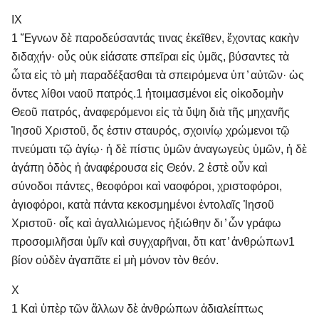
IX
1 Ἔγνων δὲ παροδεύσαντάς τινας ἐκεῖθεν, ἔχοντας κακὴν
διδαχήν· οὖς οὐκ εἰάσατε σπεῖραι εἰς ὑμᾶς, βύσαντες τὰ
ὦτα εἰς τὸ μὴ παραδέξασθαι τὰ σπειρόμενα ὑπ ̓ αὐτῶν· ὡς
ὄντες λίθοι ναοῦ πατρός. 1 ἡτοιμασμένοι εἰς οἰκοδομὴν
Θεοῦ πατρός, ἀναφερόμενοι εἰς τὰ ὕψη διὰ τῆς μηχανῆς
Ἰησοῦ Χριστοῦ, ὅς ἐστιν σταυρός, σχοινίῳ χρώμενοι τῷ
πνεύματι τῷ ἁγίῳ· ἡ δὲ πίστις ὑμῶν ἀναγωγεὺς ὑμῶν, ἡ δὲ
ἀγάπη ὁδὸς ἡ ἀναφέρουσα εἰς Θεόν. 2 ἐστὲ οὖν καὶ
σύνοδοι πάντες, θεοφόροι καὶ ναοφόροι, χριστοφόροι,
ἁγιοφόροι, κατὰ πάντα κεκοσμημένοι ἐντολαῖς Ἰησοῦ
Χριστοῦ· οἷς καὶ ἀγαλλιώμενος ἠξιώθην δι ̓ ὧν γράφω
προσομιλῆσαι ὑμῖν καὶ συγχαρῆναι, ὅτι κατ ̓ ἀνθρώπων1
βίον οὐδὲν ἀγαπᾶτε εἰ μὴ μόνον τὸν θεόν.
X
1 Καὶ ὑπὲρ τῶν ἄλλων δὲ ἀνθρώπων ἀδιαλείπτως