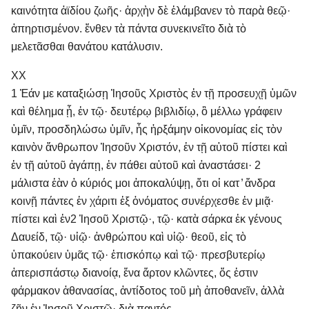
καινότητα ἀϊδίου ζωῆς· ἀρχὴν δὲ ἐλάμβανεν τὸ παρὰ θεῷ·
ἀπηρτισμένον. ἔνθεν τὰ πάντα συνεκινεῖτο διὰ τὸ
μελετᾶσθαι θανάτου κατάλυσιν.
XX
1 Ἐάν με καταξιώσῃ Ἰησοῦς Χριστὸς ἐν τῇ προσευχῇ ὑμῶν
καὶ θέλημα ᾖ, ἐν τῷ· δευτέρῳ βιβλιδίῳ, ὃ μέλλω γράφειν
ὑμῖν, προσδηλώσω ὑμῖν, ἧς ἠρξάμην οἰκονομίας εἰς τὸν
καινὸν ἄνθρωπον Ἰησοῦν Χριστόν, ἐν τῇ αὐτοῦ πίστει καὶ
ἐν τῇ αὐτοῦ ἀγάπῃ, ἐν πάθει αὐτοῦ καὶ ἀναστάσει· 2
μάλιστα ἐὰν ὁ κύριός μοι ἀποκαλύψῃ, ὅτι οἱ κατ ̓ ἄνδρα
κοινῇ πάντες ἐν χάριτι ἐξ ὀνόματος συνέρχεσθε ἐν μιᾷ·
πίστει καὶ ἐν 2 Ἰησοῦ Χριστῷ·, τῷ· κατὰ σάρκα ἐκ γένους
Δαυείδ, τῷ· υἱῷ· ἀνθρώπου καὶ υἱῷ· θεοῦ, εἰς τὸ
ὑπακούειν ὑμᾶς τῷ· ἐπισκόπῳ καὶ τῷ· πρεσβυτερίῳ
ἀπερισπάστῳ διανοίᾳ, ἕνα ἄρτον κλῶντες, ὅς ἐστιν
φάρμακον ἀθανασίας, ἀντίδοτος τοῦ μὴ ἀποθανεῖν, ἀλλὰ
ζῆν ἐν Ἰησοῦ Χριστῷ· διὰ παντός.