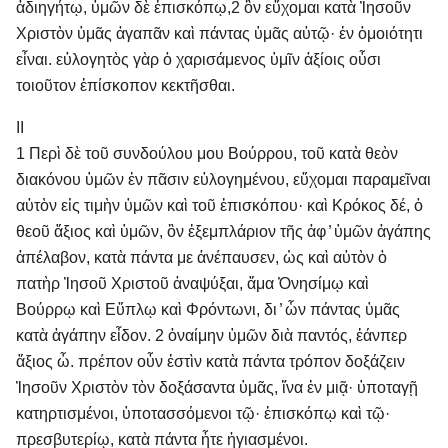
ἀδιηγήτῳ, ὑμῶν δὲ ἐπισκόπῳ, 2 ὃν εὔχομαι κατὰ Ἰησοῦν
Χριστὸν ὑμᾶς ἀγαπᾶν καὶ πάντας ὑμᾶς αὐτῷ· ἐν ὁμοιότητι
εἶναι. εὐλογητὸς γὰρ ὁ χαρισάμενος ὑμῖν ἀξίοις οὖσι
τοιοῦτον ἐπίσκοπον κεκτῆσθαι.
II
1 Περὶ δὲ τοῦ συνδούλου μου Βούρρου, τοῦ κατὰ θεὸν
διακόνου ὑμῶν ἐν πᾶσιν εὐλογημένου, εὔχομαι παραμεῖναι
αὐτὸν εἰς τιμὴν ὑμῶν καὶ τοῦ ἐπισκόπου· καὶ Κρόκος δέ, ὁ
θεοῦ ἄξιος καὶ ὑμῶν, ὃν ἐξεμπλάριον τῆς ἀφ ̓ ὑμῶν ἀγάπης
ἀπέλαβον, κατὰ πάντα με ἀνέπαυσεν, ὡς καὶ αὐτὸν ὁ
πατὴρ Ἰησοῦ Χριστοῦ ἀναψύξαι, ἅμα Ὀνησίμῳ καὶ
Βούρρῳ καὶ Εὔπλῳ καὶ Φρόντωνι, δι ̓ ὧν πάντας ὑμᾶς
κατὰ ἀγάπην εἶδον. 2 ὀναίμην ὑμῶν διὰ παντός, ἐάνπερ
ἄξιος ὦ. πρέπον οὖν ἐστὶν κατὰ πάντα τρόπον δοξάζειν
Ἰησοῦν Χριστὸν τὸν δοξάσαντα ὑμᾶς, ἵνα ἐν μιᾷ· ὑποταγῇ
κατηρτισμένοι, ὑποτασσόμενοι τῷ· ἐπισκόπῳ καὶ τῷ·
πρεσβυτερίῳ, κατὰ πάντα ἦτε ἡγιασμένοι.