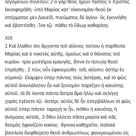
λεγομένων συνετῶν; 2 ὁ γὰρ θεὸς ἡμῶν Ἰησοῦς ὁ Χριστὸς
ἐκυοφορήθη· ὑπὸ Μαρίας κατ ̓ οἰκονομίαν θεοῦ ἐκ
σπέρματος μὲν Δαυείδ, πνεύματος δὲ ἁγίου· ὃς ἐγεννήθη·
καὶ ἐβαπτίσθη·, ἵνα τῷ· πάθει τὸ ὕδωρ καθαρίσῃ.
XIX
1 Καὶ ἔλαθεν τὸν ἄρχοντα τοῦ αἰῶνος τούτου ἡ παρθενία
Μαρίας καὶ ὁ τοκετὸς αὐτῆς, ὁμοίως καὶ ὁ θάνατος τοῦ
κυρίου· τρία μυστήρια κραυγῆς, ἅτινα ἐν ἡσυχίᾳ θεοῦ
ἐπράχθη·. 2 πῶς οὖν ἐφανερώθη· τοῖς αἰῶσιν; ἀστὴρ ἐν
οὐρανῷ· ἔλαμψεν ὑπὲρ πάντας τοὺς ἀστέρας, καὶ τὸ φῶς
αὐτοῦ ἀνεκλάλητον ἦν καὶ ξενισμὸν παρεῖχεν ἡ καινότης
αὐτοῦ, τὰ δὲ λοιπὰ πάντα ἄστρα ἅμα ἡλίῳ καὶ σελήνῃ
χορὸς ἐγένετο τῷ· ἀστέρι, αὐτὸς δὲ ἦν ὑπερβάλλων τὸ φῶς
αὐτοῦ ὑπὲρ πάντα· ταραχή τε ἦν, πόθεν ἡ καινότης ἡ
ἀνόμοιος αὐτοῖς. 3 ὅθεν ἐλύετο πᾶσα μαγεία καὶ πᾶς
δεσμὸς ἠφανίζετο κακίας· ἄγνοια καθῃρεῖτο, παλαιὰ
βασιλεία διεφθείρετο θεοῦ ἀνθρωπίνως φανερουμένου εἰς