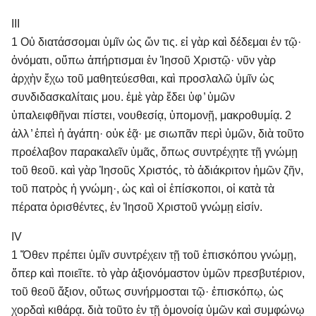
III
1 Οὐ διατάσσομαι ὑμῖν ὡς ὤν τις. εἰ γὰρ καὶ δέδεμαι ἐν τῷ·
ὀνόματι, οὔπω ἀπήρτισμαι ἐν Ἰησοῦ Χριστῷ· νῦν γὰρ
ἀρχὴν ἔχω τοῦ μαθητεύεσθαι, καὶ προσλαλῶ ὑμῖν ὡς
συνδιδασκαλίταις μου. ἐμὲ γὰρ ἔδει ὑφ ̓ ὑμῶν
ὑπαλειφθῆναι πίστει, νουθεσίᾳ, ὑπομονῇ, μακροθυμίᾳ. 2
ἀλλ ̓ ἐπεὶ ἡ ἀγάπη· οὐκ ἐᾷ· με σιωπᾶν περὶ ὑμῶν, διὰ τοῦτο
προέλαβον παρακαλεῖν ὑμᾶς, ὅπως συντρέχητε τῇ γνώμῃ
τοῦ θεοῦ. καὶ γὰρ Ἰησοῦς Χριστός, τὸ ἀδιάκριτον ἡμῶν ζῆν,
τοῦ πατρὸς ἡ γνώμη·, ὡς καὶ οἱ ἐπίσκοποι, οἱ κατὰ τὰ
πέρατα ὁρισθέντες, ἐν Ἰησοῦ Χριστοῦ γνώμῃ εἰσίν.
IV
1 Ὅθεν πρέπει ὑμῖν συντρέχειν τῇ τοῦ ἐπισκόπου γνώμῃ,
ὅπερ καὶ ποιεῖτε. τὸ γὰρ ἀξιονόμαστον ὑμῶν πρεσβυτέριον,
τοῦ θεοῦ ἄξιον, οὕτως συνήρμοσται τῷ· ἐπισκόπῳ, ὡς
χορδαὶ κιθάρᾳ. διὰ τοῦτο ἐν τῇ ὁμονοίᾳ ὑμῶν καὶ συμφώνῳ