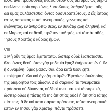
ἄλλα τινὰ πράσσοντες ἀνάξια θεοῦ· οὓς δεῖ ὑμᾶς ὡς θηρία
ἐκκλίνειν· εἰσὶν γὰρ κύνες λυσσῶντες, λαθροδῆκται· οὓς
δεῖ ὑμᾶς φυλάσσεσθαι ὄντας δυσθεραπεύτους. 2 εἷς ἰατρός
ἐστιν, σαρκικός τε καὶ πνευματικός, γεννητὸς καὶ
ἀγέννητος, ἐν ἀνθρώπῳ θεός, ἐν θανάτῳ ζωὴ ἀληθινή, καὶ
ἐκ Μαρίας καὶ ἐκ θεοῦ, πρῶτον παθητὸς καὶ τότε ἀπαθής,
Ἰησοῦς Χριστὸς ὁ κύριος ἡμῶν.
VIII
1 Μὴ οὖν τις ὑμᾶς ἐξαπατάτω, ὥσπερ οὐδὲ ἐξαπατᾶσθε,
ὅλοι ὄντες θεοῦ. ὅταν γὰρ μηδεμία ἔρις 3 ἐνήρεισται ἐν ὑμῖν
ἡ δυναμένη· ὑμᾶς βασανίσαι, ἄρα κατὰ θεὸν ζῆτε.
περίψημα ὑμῶν καὶ ἁγνίζομαι ὑμῶν Ἐφεσίων, ἐκκλησίας
τῆς διαβοήτου τοῖς αἰῶσιν. 2 οἱ σαρκικοὶ τὰ πνευματικὰ
πράσσειν οὐ δύνανται, οὐδὲ οἱ πνευματικοὶ τὰ σαρκικά,
ὥσπερ οὐδὲ ἡ πίστις τὰ τῆς ἀπιστίας οὐδὲ ἡ ἀπιστία τὰ τῆς
πίστεως. ἃ δὲ καὶ κατὰ σάρκα πράσσετε, ταῦτα πνευματικά
ἐστιν· ἐν Ἰησοῦ γὰρ Χριστῷ· πάντα πράσσετε.