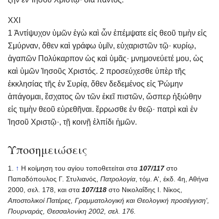
XXI
1 Ἀντίψυχον ὑμῶν ἐγὼ καὶ ὧν ἐπέμψατε εἰς θεοῦ τιμὴν εἰς
Σμύρναν, ὅθεν καὶ γράφω ὑμῖν, εὐχαριστῶν τῷ· κυρίῳ,
ἀγαπῶν Πολύκαρπον ὡς καὶ ὑμᾶς· μνημονεύετέ μου, ὡς
καὶ ὑμῶν Ἰησοῦς Χριστός. 2 προσεύχεσθε ὑπὲρ τῆς
ἐκκλησίας τῆς ἐν Συρίᾳ, ὅθεν δεδεμένος εἰς Ῥώμην
ἀπάγομαι, ἔσχατος ὣν τῶν ἐκεῖ πιστῶν, ὥσπερ ἠξιώθην
εἰς τιμὴν θεοῦ εὑρεθῆναι. ἔρρωσθε ἐν θεῷ· πατρὶ καὶ ἐν
Ἰησοῦ Χριστῷ·, τῇ κοινῇ ἐλπίδι ἡμῶν.
Υποσημειώσεις
↑
Η κοίμηση του αγίου τοποθετείται στα
107/117
στο
Παπαδόπουλος Γ. Στυλιανός,
Πατρολογία
, τόμ. Α', έκδ. 4η, Αθήνα
2000, σελ. 178, και στα
107/118
στο Νικολαΐδης Ι. Νίκος,
Αποστολικοί Πατέρες, Γραμματολογική και Θεολογική προσέγγιση',
Πουρναράς, Θεσσαλονίκη 2002, σελ. 176.