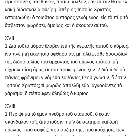
πράσσοντες ἀπέθανον, πόσῳ μᾶλλον, ἐὰν πίστιν θεοῦ ἐν
κακῇ διδασκαλίᾳ φθείρῃ, ὑπὲρ ἧς Ἰησοῦς Χριστὸς
ἐσταυρώθη· ὁ τοιοῦτος ῥυπαρὸς γενόμενος, εἰς τὸ πῦρ τὸ
ἄσβεστον χωρήσει, ὁμοίως καὶ ὁ ἀκούων αὐτοῦ.
XVII
1 Διὰ τοῦτο μύρον ἔλαβεν ἐπὶ τῆς κεφαλῆς αὐτοῦ ὁ κύριος,
ἵνα πνέῃ τῇ ἐκκλησίᾳ ἀφθαρσίαν. μὴ ἀλείφεσθε δυσωδίαν
τῆς διδασκαλίας τοῦ ἄρχοντος τοῦ αἰῶνος τούτου, μὴ
αἰχμαλωτίσῃ ὑμᾶς ἐκ τοῦ προκειμένου ζῆν. 2 διὰ τί δὲ οὐ
πάντες φρόνιμοι γινόμεθα λαβόντες θεοῦ γνῶσιν, ὅ ἐστιν
Ἰησοῦς Χριστός; τί μωρῶς ἀπολλύμεθα, αγνοοῦντες τὸ
χάρισμα, ὃ πέπομφεν ἀληθῶς ὁ κύριος̈;
XVIII
1 Περίψημα τὸ ἐμὸν πνεῦμα τοῦ σταυροῦ, ὅ ἐστιν
σκάνδαλον τοῖς ἀπιστοῦσιν, ἡμῖν δὲ σωτηρία καὶ ζωὴ
αἰώνιος. ποῦ σοφός̈; ποῦ συζητητής; ποῦ καύχησις τῶν