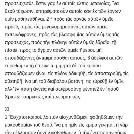
προσεύχεσθε, ἔστιν γὰρ ἐν αὐτοῖς ἐλπὶς μετανοίας, ἵνα
θεοῦ τύχωσιν. ἐπιτρέψατε οὖν αὐτοῖς κἂν ἐκ τῶν ἔργων
ὑμῖν μαθητευθῆναι. 2 * πρὸς τὰς ὀργὰς αὐτῶν ὑμεῖς
πραεῖς, πρὸς τὰς μεγαλορημοσύνας αὐτῶν ὑμεῖς
ταπεινόφρονες, πρὸς τὰς βλασφημίας αὐτῶν ὑμεῖς τὰς
προσευχάς, πρὸς τὴν πλάνην αὐτῶν ὑμεῖς ἑδραῖοι τῇ
πίστει, πρὸς τὸ ἄγριον αὐτῶν ὑμεῖς ἥμεροι, μὴ
σπουδάζοντες ἀντιμιμήσασθαι αὐτούς. 3 ἀδελφοὶ αὐτῶν
εὑρεθῶμεν τῇ ἐπιεικείᾳ· μιμηταὶ δὲ τοῦ κυρίου
σπουδάζωμεν εἶναι, τίς πλέον ἀδικηθῇ, τίς ἀποστερηθῇ, τίς
ἀθετηθῇ· ἵνα μὴ τοῦ διαβόλου βοτάνη· τις εὑρεθῇ ἐν ὑμῖν,
ἀλλ ̓ ἐν πάσῃ ἁγνείᾳ καὶ σωφροσύνῃ μένητε 2 ἐν Ἰησοῦ
Χριστῷ· σαρκικῶς καὶ πνευματικῶς.
XI
1 Ἔσχατοι καιροί. λοιπὸν αἰσχυνθῶμεν, φοβηθῶμεν τὴν
μακροθυμίαν τοῦ θεοῦ, ἵνα μὴ ἡμῖν εἰς κρίμα γένηται. ἢ γὰρ
τὴν μέλλουσαν ὀργὴν φοβηθῶμεν, ἢ τὴν ἐνεστῶσαν χάριν