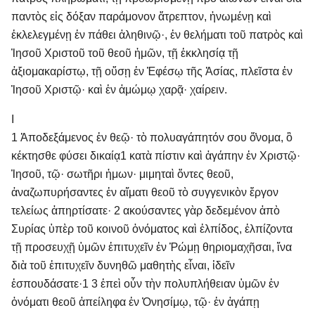
παντὸς εἰς δόξαν παράμονον ἄτρεπτον, ἡνωμένῃ καὶ
ἐκλελεγμένῃ ἐν πάθει ἀληθινῷ·, ἐν θελήματι τοῦ πατρὸς καὶ
Ἰησοῦ Χριστοῦ τοῦ θεοῦ ἡμῶν, τῇ ἐκκλησίᾳ τῇ
ἀξιομακαρίστῳ, τῇ οὔσῃ ἐν Ἐφέσῳ τῆς Ἀσίας, πλεῖστα ἐν
Ἰησοῦ Χριστῷ· καὶ ἐν ἀμώμῳ χαρᾷ· χαίρειν.
I
1 Ἀποδεξάμενος ἐν θεῷ· τὸ πολυαγάπητόν σου ὄ̓νομα, ὃ
κέκτησθε φύσει δικαίᾳ 1 κατὰ πίστιν καὶ ἀγάπην ἐν Χριστῷ·
Ἰησοῦ, τῷ· σωτῆρι ἡμων· μιμηταὶ ὄντες θεοῦ,
ἀναζωπυρήσαντες ἐν αἵματι θεοῦ τὸ συγγενικὸν ἔργον
τελείως ἀπηρτίσατε· 2 ακούσαντες γὰρ δεδεμένον ἀπὸ
Συρίας ὑπὲρ τοῦ κοινοῦ ὀνόματος καὶ ἐλπίδος, ἐλπίζοντα
τῇ προσευχῇ ὑμῶν ἐπιτυχεῖν ἐν Ῥώμῃ θηριομαχῆσαι, ἵνα
διὰ τοῦ ἐπιτυχεῖν δυνηθῶ μαθητὴς εἶναι, ἰδεῖν
ἐσπουδάσατε· 1 3 ἐπεὶ οὖν τὴν πολυπλήθειαν ὑμῶν ἐν
ὀνόματι θεοῦ ἀπείληφα ἐν Ὀνησίμῳ, τῷ· ἐν ἀγάπῃ