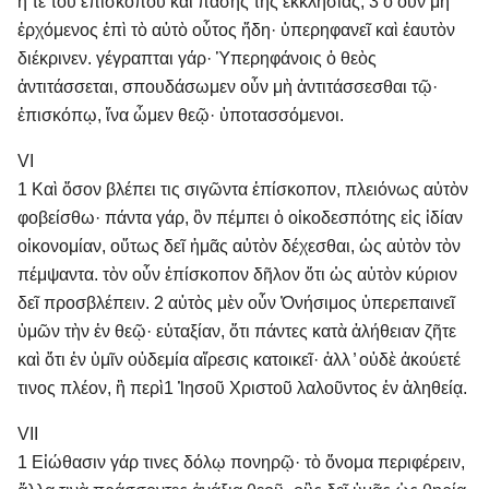
ἥ τε τοῦ ἐπισκόπου καὶ πάσης τῆς ἐκκλησίας; 3 ὁ οὖν μὴ
ἐρχόμενος ἐπὶ τὸ αὐτὸ οὗτος ἤδη· ὑπερηφανεῖ καὶ ἑαυτὸν
διέκρινεν. γέγραπται γάρ· Ὑπερηφάνοις ὁ θεὸς
ἀντιτάσσεται, σπουδάσωμεν οὖν μὴ ἀντιτάσσεσθαι τῷ·
ἐπισκόπῳ, ἵνα ὦμεν θεῷ· ὑποτασσόμενοι.
VI
1 Καὶ ὅσον βλέπει τις σιγῶντα ἐπίσκοπον, πλειόνως αὐτὸν
φοβείσθω· πάντα γάρ, ὃν πέμπει ὁ οἰκοδεσπότης εἰς ἰδίαν
οἰκονομίαν, οὕτως δεῖ ἡμᾶς αὐτὸν δέχεσθαι, ὡς αὐτὸν τὸν
πέμψαντα. τὸν οὖν ἐπίσκοπον δῆλον ὅτι ὡς αὐτὸν κύριον
δεῖ προσβλέπειν. 2 αὐτὸς μὲν οὖν Ὀνήσιμος ὑπερεπαινεῖ
ὑμῶν τὴν ἐν θεῷ· εὐταξίαν, ὅτι πάντες κατὰ ἀλήθειαν ζῆτε
καὶ ὅτι ἐν ὑμῖν οὐδεμία αἵρεσις κατοικεῖ· ἀλλ ̓ οὐδὲ ἀκούετέ
τινος πλέον, ἢ περὶ 1 Ἰησοῦ Χριστοῦ λαλοῦντος ἐν ἀληθείᾳ.
VII
1 Εἰώθασιν γάρ τινες δόλῳ πονηρῷ· τὸ ὄνομα περιφέρειν,