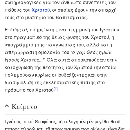
σωτηριολογικές για τον άνθρωπο συνέπειες του
πάθους του
Χριστού
, οι οποίες έχουν την απαρχή
τους στο μυστήριο του Βαπτίσματος.
Επίσης αξιοσημείωτη είναι η εμμονή του Ιγνατίου
στο πραγματικό της θείας φύσης του Χριστού, η
υπογράμμιση της παγγνωσίας του, αλλά και η
απερίφραστη ομολογία του
"ο γαρ Θεός ημών
Ιησούς Χριστός..."
. Όλα αυτά αποσκοπούσαν στην
κατοχύρωση της θεότητας του Χριστού την οποία
πολεμούσαν κυρίως οι Ιουδαΐζοντες και στην
διασφάλιση της εκκλησιαστικής πίστης στο
[4]
πρόσωπο του Χριστού
.
Κείμενο
Ἰγνάτιος, ὁ καὶ Θεοφόρος, τῇ εὐλογημένῃ ἐν μεγέθει θεοῦ
πατρὸς πληρώματι, τῇ προωρισμένῃ πρὸ αἰώνων εἶναι διὰ