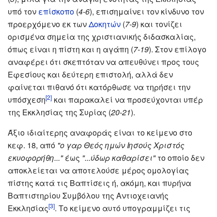
υπό τον
επίσκοπο
(
4-6
), επισημαίνει τον κίνδυνο τον
προερχόμενο εκ των
Δοκητών
(
7-9
) και τονίζει
ορισμένα σημεία της χριστιανικής διδασκαλίας,
όπως είναι η πίστη και η αγάπη (
7-19
). Στον επίλογο
αναφέρει ότι σκεπτόταν να απευθύνει προς τους
Εφεσίους και δεύτερη επιστολή, αλλά δεν
φαίνεται πιθανό ότι κατόρθωσε να τηρήσει την
[2]
υπόσχεση
και παρακαλεί να προσεύχονται υπέρ
της Εκκλησίας της Συρίας (
20-21
).
Άξιο ιδιαίτερης αναφοράς είναι το κείμενο στο
κεφ. 18, από
"ο γαρ Θεός ημών Ιησούς Χριστός
εκυοφορήθη..."
έως
"...ύδωρ καθαρίσει"
το οποίο δεν
αποκλείεται να αποτελούσε μέρος ομολογίας
πίστης κατά τις Βαπτίσεις ή, ακόμη, και πυρήνα
Βαπτιστηρίου Συμβόλου της Αντιοχειανής
[3]
Εκκλησίας
. Το κείμενο αυτό υπογραμμίζει τις