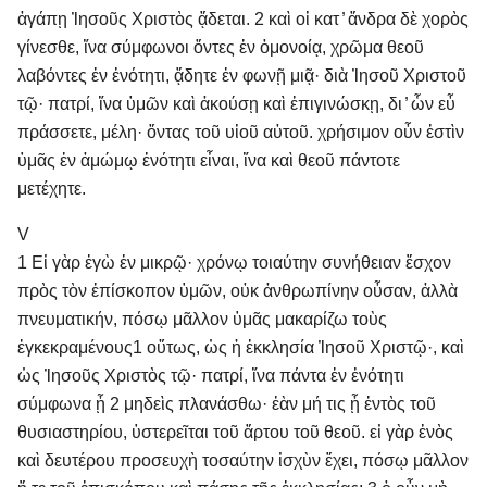
ἀγάπῃ Ἰησοῦς Χριστὸς ᾄδεται. 2 καὶ οἱ κατ ̓ ἄνδρα δὲ χορὸς
γίνεσθε, ἵνα σύμφωνοι ὄντες ἐν ὁμονοίᾳ, χρῶμα θεοῦ
λαβόντες ἐν ἑνότητι, ᾄδητε ἐν φωνῇ μιᾷ· διὰ Ἰησοῦ Χριστοῦ
τῷ· πατρί, ἵνα ὑμῶν καὶ ἀκούσῃ καὶ ἐπιγινώσκῃ, δι ̓ ὧν εὖ
πράσσετε, μέλη· ὄντας τοῦ υἱοῦ αὐτοῦ. χρήσιμον οὖν ἐστὶν
ὑμᾶς ἐν ἀμώμῳ ἑνότητι εἶναι, ἵνα καὶ θεοῦ πάντοτε
μετέχητε.
V
1 Εἰ γὰρ ἐγὼ ἐν μικρῷ· χρόνῳ τοιαύτην συνήθειαν ἔσχον
πρὸς τὸν ἐπίσκοπον ὑμῶν, οὐκ ἀνθρωπίνην οὖσαν, ἀλλὰ
πνευματικήν, πόσῳ μᾶλλον ὑμᾶς μακαρίζω τοὺς
ἐγκεκραμένους 1 οὕτως, ὡς ἡ ἐκκλησία Ἰησοῦ Χριστῷ·, καὶ
ὡς Ἰησοῦς Χριστὸς τῷ· πατρί, ἵνα πάντα ἐν ἑνότητι
σύμφωνα ᾖ 2 μηδεὶς πλανάσθω· ἐὰν μή τις ᾖ ἐντὸς τοῦ
θυσιαστηρίου, ὑστερεῖται τοῦ ἄρτου τοῦ θεοῦ. εἰ γὰρ ἑνὸς
καὶ δευτέρου προσευχὴ τοσαύτην ἰσχὺν ἔχει, πόσῳ μᾶλλον