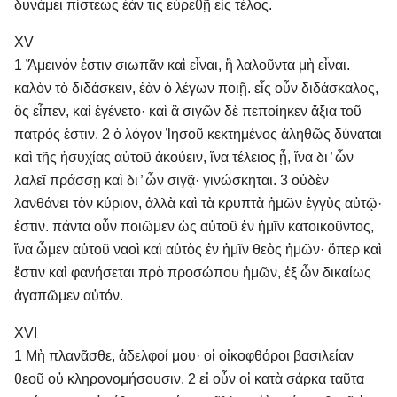
δυνάμει πίστεως ἐάν τις εὑρεθῇ εἰς τέλος.
XV
1 Ἄμεινόν ἐστιν σιωπᾶν καὶ εἶναι, ἢ λαλοῦντα μὴ εἶναι.
καλὸν τὸ διδάσκειν, ἐὰν ὁ λέγων ποιῇ. εἷς οὖν διδάσκαλος,
ὃς εἶπεν, καὶ ἐγένετο· καὶ ἃ σιγῶν δὲ πεποίηκεν ἄξια τοῦ
πατρός ἐστιν. 2 ὁ λόγον Ἰησοῦ κεκτημένος ἀληθῶς δύναται
καὶ τῆς ἡσυχίας αὐτοῦ ἀκούειν, ἵνα τέλειος ᾖ, ἵνα δι ̓ ὧν
λαλεῖ πράσσῃ καὶ δι ̓ ὧν σιγᾷ· γινώσκηται. 3 οὐδὲν
λανθάνει τὸν κύριον, ἀλλὰ καὶ τὰ κρυπτὰ ἡμῶν ἐγγὺς αὐτῷ·
ἐστιν. πάντα οὖν ποιῶμεν ὡς αὐτοῦ ἐν ἡμῖν κατοικοῦντος,
ἵνα ὦμεν αὐτοῦ ναοὶ καὶ αὐτὸς ἐν ἡμῖν θεὸς ἡμῶν· ὅπερ καὶ
ἔστιν καὶ φανήσεται πρὸ προσώπου ἡμῶν, ἐξ ὧν δικαίως
ἀγαπῶμεν αὐτόν.
XVI
1 Μὴ πλανᾶσθε, ἀδελφοί μου· οἱ οἰκοφθόροι βασιλείαν
θεοῦ οὐ κληρονομήσουσιν. 2 εἰ οὖν οἱ κατὰ σάρκα ταῦτα