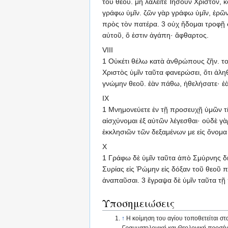
τοῦ θεοῦ. μὴ λαλεῖτε Ἰησοῦν Χριστόν, κ
γράφω ὑμῖν. ζῶν γὰρ γράφω ὑμῖν, ἐρῶν 
πρὸς τὸν πατέρα. 3 οὐχ ἥδομαι τροφῇ φ
αὐτοῦ, ὅ ἐστιν ἀγάπη· ἄφθαρτος.
VIII
1 Οὐκέτι θέλω κατὰ ἀνθρώπους ζῆν. τοῦτ
Χριστὸς ὑμῖν ταῦτα φανερώσει, ὅτι ἀλ
γνώμην θεοῦ. ἐὰν πάθω, ἠθελήσατε· ἐ
IX
1 Μνημονεύετε ἐν τῇ προσευχῇ ὑμῶν τῆς
αἰσχύνομαι ἐξ αὐτῶν λέγεσθαι· οὐδὲ γὰρ
ἐκκλησιῶν τῶν δεξαμένων με εἰς ὄνομα
X
1 Γράφω δὲ ὑμῖν ταῦτα ἀπὸ Σμύρνης δι 
Συρίας εἰς Ῥώμην εἰς δόξαν τοῦ θεοῦ π
ἀναπαῦσαι. 3 ἔγραψα δὲ ὑμῖν ταῦτα τῇ
Υποσημειώσεις
↑
Η κοίμηση του αγίου τοποθετείται σ
Γραμματολογική και Θεολογική προσέγγ