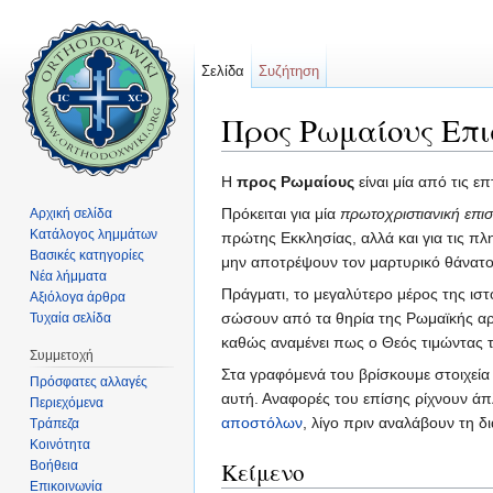
Σελίδα
Συζήτηση
Προς Ρωμαίους Επι
Μετάβαση σε:
πλοήγηση
,
αναζήτηση
H
προς Ρωμαίους
είναι μία από τις ε
Πρόκειται για μία
πρωτοχριστιανική επι
Αρχική σελίδα
Κατάλογος λημμάτων
πρώτης Εκκλησίας, αλλά και για τις π
Βασικές κατηγορίες
μην αποτρέψουν τον μαρτυρικό θάνατο 
Νέα λήμματα
Πράγματι, το μεγαλύτερο μέρος της ιστ
Αξιόλογα άρθρα
σώσουν από τα θηρία της Ρωμαϊκής αρέ
Τυχαία σελίδα
καθώς αναμένει πως ο Θεός τιμώντας τ
Συμμετοχή
Στα γραφόμενά του βρίσκουμε στοιχεία 
Πρόσφατες αλλαγές
αυτή. Αναφορές του επίσης ρίχνουν ά
Περιεχόμενα
αποστόλων
, λίγο πριν αναλάβουν τη δ
Τράπεζα
Κοινότητα
Κείμενο
Βοήθεια
Επικοινωνία