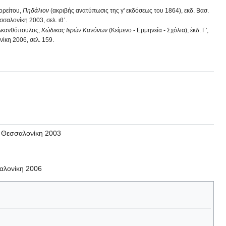
ορείτου,
Πηδάλιον
(ακριβής ανατύπωσις της γ' εκδόσεως του 1864), εκδ. Βασ.
σαλονίκη 2003, σελ. ιθ΄.
Ακανθόπουλος,
Κώδικας Ιερών Κανόνων
(Κείμενο - Ερμηνεία - Σχόλια), έκδ. Γ',
ίκη 2006, σελ. 159.
, Θεσσαλονίκη 2003
σαλονίκη 2006