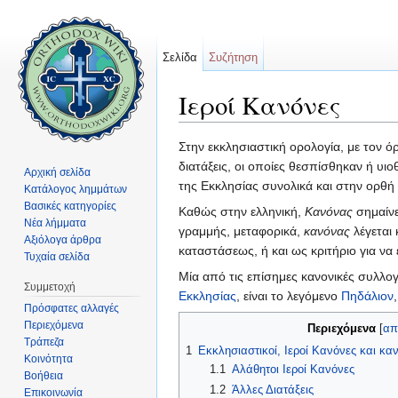
Σελίδα
Συζήτηση
Ιεροί Κανόνες
Μετάβαση σε:
πλοήγηση
,
αναζήτηση
Στην εκκλησιαστική ορολογία, με τον 
διατάξεις, οι οποίες θεσπίσθηκαν ή υ
Αρχική σελίδα
της Εκκλησίας συνολικά και στην ορθή
Κατάλογος λημμάτων
Βασικές κατηγορίες
Καθώς στην ελληνική,
Κανόνας
σημαίνε
Νέα λήμματα
γραμμής, μεταφορικά,
κανόνας
λέγεται 
Αξιόλογα άρθρα
καταστάσεως, ή και ως κριτήριο για να
Τυχαία σελίδα
Μία από τις επίσημες κανονικές συλλογ
Συμμετοχή
Εκκλησίας
, είναι το λεγόμενο
Πηδάλιον
Πρόσφατες αλλαγές
Περιεχόμενα
Περιεχόμενα
[
απ
Τράπεζα
1
Εκκλησιαστικοί, Ιεροί Κανόνες και καν
Κοινότητα
1.1
Αλάθητοι Ιεροί Κανόνες
Βοήθεια
1.2
Άλλες Διατάξεις
Επικοινωνία