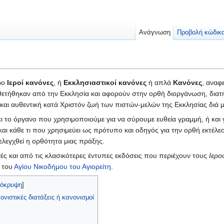
Ανάγνωση
Προβολή κώδικ
όρο
Ιεροί κανόνες
, ή
Εκκλησιαστικοί κανόνες
ή απλά
Κανόνες
, αναφ
ιοθετήθηκαν από την Εκκλησία και αφορούν στην ορθή διοργάνωση, δια
 και αυθεντική κατά Χριστόν ζωή των πιστών-μελών της Εκκλησίας διά 
ι το όργανο που χρησιμοποιούμε για να σύρουμε ευθεία γραμμή, ή και γ
και κάθε τι που χρησιμεύει ως πρότυπο και οδηγός για την ορθή εκτέλε
 ελεγχθεί η ορθότητα μιας πράξης.
ές και από τις κλασικότερες έντυπες εκδόσεις που περιέχουν τους
Ιερο
, του
Αγίου Νικοδήμου του Αγιορείτη
.
όκρυψη
]
ονιστικές διατάξεις ή κανονισμοί