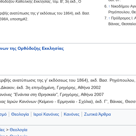
σελ. 67.
ρθοδόξου Καθολικής Εκκλησίας
, τόμ. Β', 3η έκδ., Ο
↑
Νικοδήμου Αγι
Ρηγόπουλου, Θεσ
ριβής ανατύπωσις της γ' εκδόσεως του 1864), εκδ. Βασ.
↑
Πρόδρομος Ι. 
 698Α, υποσημ#2.
Βάνιας, Θεσσαλον
όνων της Ορθόδοξης Εκκλησίας
κριβής ανατύπωσις της γ' εκδόσεως του 1864), εκδ. Βασ. Ρηγόπουλου
 Δίκαιον
, έκδ. 3η επηυξημένη, Γρηγόρης, Αθήνα 2002
Κανόνες "Ενάντια στη Θρησκεία"
, Γρηγόρης, Αθήνα 2007
κας Ιερών Κανόνων
(Κείμενο - Ερμηνεία - Σχόλια), έκδ. Γ', Βάνιας, Θεσ
ισμό
Θεολογία
Ιεροί Κανόνες
Κανόνες
Ζωτικά Άρθρα
ίες
>
Θεολογία