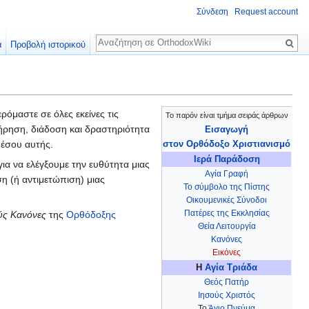
Σύνδεση
Request account
Αναζήτηση
α
Προβολή ιστορικού
ερόμαστε σε όλες εκείνες τις
Το παρόν είναι τμήμα σειράς άρθρων
τήρηση, διάδοση και δραστηριότητα
Εισαγωγή
μέσου αυτής.
στον Ορθόδοξο Χριστιανισμό
Ιερά Παράδοση
ια να ελέγξουμε την ευθύτητα μιας
Αγία Γραφή
ση (ή αντιμετώπιση) μιας
Το σύμβολο της Πίστης
Οικουμενικές Σύνοδοι
Πατέρες της Εκκλησίας
ύς Κανόνες
της
Ορθόδοξης
Θεία Λειτουργία
Κανόνες
Εικόνες
Η
Αγία Τριάδα
Θεός Πατήρ
Ιησούς Χριστός
Το
Άγιο Πνεύμα