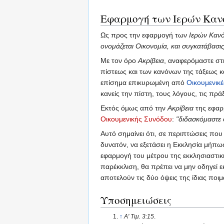
Εφαρμογή των Ιερών Κανό
Ως προς την εφαρμογή των
Ιερών Καν
ονομάζεται Οικονομία, και συγκατάβασις
Με τον όρο
Ακρίβεια
, αναφερόμαστε στ
πίστεως και των κανόνων της τάξεως κα
επίσημα επικυρωμένη από
Οικουμενικ
κανείς την πίστη, τους λόγους, τις πρά
Εκτός όμως από την
Ακρίβεια
της εφαρ
Οικουμενικής Συνόδου
:
"διδασκόμαστε 
Αυτό σημαίνει ότι, σε περιπτώσεις πο
δυνατόν, να εξετάσει η Εκκλησία μήπω
εφαρμογή του μέτρου της εκκλησιαστι
παρέκκλιση, θα πρέπει να μην οδηγεί 
αποτελούν τις δύο όψεις της ίδιας ποιμ
Υποσημειώσεις
↑
Α' Τιμ. 3:15
.