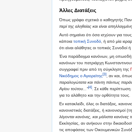
Άλλες Διατάξεις
Όπως γράφει σχετικά ο καθηγητής Πα
περί της αληθείας και είναι απηλλαγμέ
Αυτό σημαίνει ότι όσα ισχύουν για τους
κάποια
τοπική Συνοδό
, ή από μία ιερα
ότι είναι αλάθητες οι τοπικές Συνοδοί 
Ένα παράδειγμα κανόνων, μη οπωσδήπ
κανόνων του πατριάρχη Κωνσταντινο
συγγραφεί πριν από τη σύγκληση της
[3]
Νικόδημος ο Αγιορείτης
, αν και, όπ
παραλογώτατα και πάντη πάντως παράνομ
[4]
Αγίου τούτου..."
. Σε κάθε περίπτωση 
για το αλάθητο και την ορθότητα τους.
Εν κατακλείδι, όλες οι διατάξεις, κανο
κανονιστικές διατάξεις, ή κανονισμοί (
λέγονται κανόνες, και μάλιστα κανόνες 
Εκκλησίας, αν ανήκουν στην δικαιοδοσ
τις αποφάσεις των Οικουμενικών Συνό