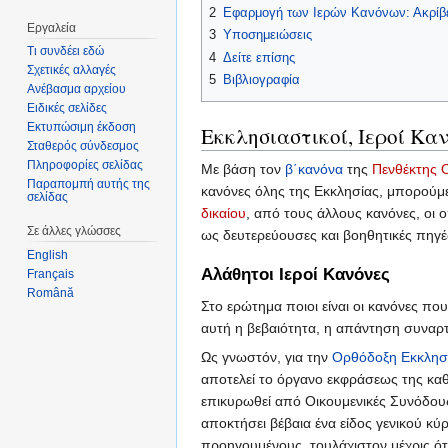
2
Εφαρμογή των Ιερών Κανόνων: Ακρίβε
Εργαλεία
3
Υποσημειώσεις
Τι συνδέει εδώ
4
Δείτε επίσης
Σχετικές αλλαγές
5
Βιβλιογραφία
Ανέβασμα αρχείου
Ειδικές σελίδες
Εκτυπώσιμη έκδοση
Εκκλησιαστικοί, Ιεροί Καν
Σταθερός σύνδεσμος
Πληροφορίες σελίδας
Με βάση τον
β΄κανόνα
της
Πενθέκτης 
Παραπομπή αυτής της
κανόνες όλης της Εκκλησίας, μπορούμε
σελίδας
δικαίου
, από τους άλλους κανόνες, οι
Σε άλλες γλώσσες
ως δευτερεύουσες και βοηθητικές πηγ
English
Αλάθητοι Ιεροί Κανόνες
Français
Română
Στο ερώτημα ποιοι είναι οι κανόνες που
αυτή η βεβαιότητα, η απάντηση συναρτά
Ως γνωστόν, για την
Ορθόδοξη Εκκλησ
αποτελεί το όργανο εκφράσεως της καθ
επικυρωθεί από Οικουμενικές Συνόδους
αποκτήσει βέβαια ένα είδος γενικού κ
προηγουμένους, τουλάχιστον μέχρις ό