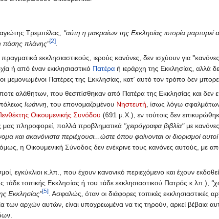
ναγιώτης Τρεμπέλας,
"αύτη η μακραίων της Εκκλησίας ιστορία μαρτυρεί 
[2]
νη πάσης πλάνης"
.
 πραγματικά εκκλησιαστικούς, ιερούς κανόνες, δεν ισχύουν για "κανόνες
ρχία ή από έναν εκκλησιαστικό
Πατέρα
ή ιεράρχη της Εκκλησίας, αλλά δ
ή οι μεμονωμένοι Πατέρες της Εκκλησίας, κατ' αυτό τον τρόπο δεν μπορεί 
οτε αλάθητων, που θεσπίσθηκαν από Πατέρα της Εκκλησίας και δεν
υπόλεως
Ιωάννη
, του επονομαζομένου
Νηστευτή
, ίσως λόγω σφαλμάτων 
Πενθέκτης Οικουμενικής Συνόδου
(691 μ.Χ.), εν τούτοις δεν επικυρώθ
ως μας πληροφορεί, πολλά προβληματικά
"χειρόγραφα βιβλία"
με κανόνες
α και ακανόνιστα περιέχουσι...ώστε όπου φαίνονται οι διορισμοί αυτοί 
όμως, η Οικουμενική Σύνοδος δεν ενέκρινε τους κανόνες αυτούς, με απο
νισμοί, εγκύκλιοι κ.λπ., που έχουν κανονικό περιεχόμενο και έχουν εκδ
της τάδε τοπικής Εκκλησίας ή του τάδε εκκλησιαστικού Πατρός κ.λπ.),
"χ
[5]
της Εκκλησίας"
. Ασφαλώς, όταν οι διάφορες τοπικές εκκλησιαστικές αρχ
ία των αρχών αυτών, είναι υποχρεωμένα να τις τηρούν, αρκεί βέβαια α
δων.