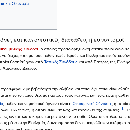
ια και Οικονομία
όνες και κανονιστικές διατάξεις ή κανονισμοί
Οικουμενικής Συνόδου
ο οποίος προσδιορίζει ονομαστικά ποιοι κανόνε
 να διαχωρίσουμε τους αυθεντικούς Ιερούς και Εκκλησιαστικούς κανό
 οποίοι θεσπίσθηκαν από
Τοπικές Συνόδους
και από Πατέρες της Εκκλησί
ές
Κανονικού Δικαίου
.
 προσφέρουν με βεβαιότητα την αλήθεια και ποιοι όχι, ποιοι είναι αλάθη
ται από το ποιος θέσπισε αυτούς τους κανόνες και ποια είναι η αυθεν
ία
, αυθεντικό νομοθετικό όργανο είναι η
Οικουμενική Σύνοδος
, η οποία 
[1]
όλου Εκκλησίας, η οποία είναι
"στύλος και εδραίωμα της αληθείας"
. 
, έχουν απόλυτο κύρος και μας δίνουν το ορθό. Όλες οι υπόλοιπες, π
ύρους μέσα στην Εκκλησία, όμως εφ' όσον δεν επικυρώθηκαν ακόμη από 
του επικυρωθούν Οικουμενικά.