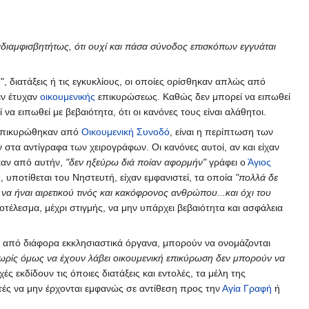
αδιαμφισβητήτως, ότι ουχί και πάσα σύνοδος επισκόπων εγγυάται
", διατάξεις ή τις εγκυκλίους, οι οποίες ορίσθηκαν απλώς από
εν έτυχαν
οικουμενικής
επικυρώσεως. Καθώς δεν μπορεί να ειπωθεί
να ειπωθεί με βεβαιότητα, ότι οι κανόνες τους είναι αλάθητοι.
 επικυρώθηκαν από
Οικουμενική Συνοδό
, είναι η περίπτωση των
στα αντίγραφα των χειρογράφων. Οι κανόνες αυτοί, αν και είχαν
ηκαν από αυτήν,
"δεν ηξεύρω διά ποίαν αφορμήν"
γράφει ο
Άγιος
, υποτίθεται του Νηστευτή, είχαν εμφανιστεί, τα οποία
"πολλά δε
να ήναι αιρετικού τινός και κακόφρονος ανθρώπου...και όχι του
τέλεσμα, μέχρι στιγμής, να μην υπάρχει βεβαιότητα και ασφάλεια
οθεί από διάφορα εκκλησιαστικά όργανα, μπορούν να ονομάζονται
ωρίς όμως να έχουν λάβει οικουμενική επικύρωση δεν μπορούν να
ές εκδίδουν τις όποιες διατάξεις και εντολές, τα μέλη της
υτές να μην έρχονται εμφανώς σε αντίθεση προς την
Αγία Γραφή
ή