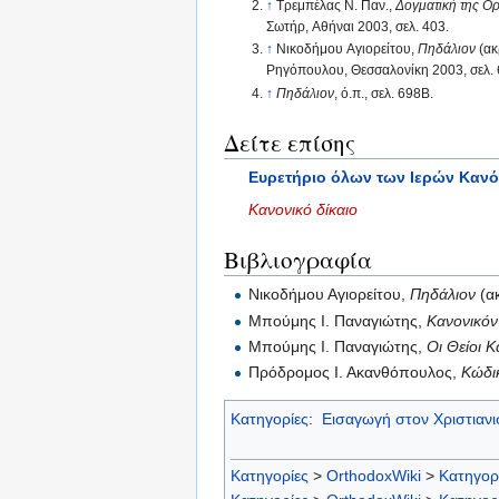
↑
Τρεμπέλας Ν. Παν.,
Δογματική της Ο
Σωτήρ, Αθήναι 2003, σελ. 403.
↑
Νικοδήμου Αγιορείτου,
Πηδάλιον
(ακ
Ρηγόπουλου, Θεσσαλονίκη 2003, σελ.
↑
Πηδάλιον
, ό.π., σελ. 698Β.
Δείτε επίσης
Ευρετήριο όλων των Ιερών Καν
Κανονικό δίκαιο
Βιβλιογραφία
Νικοδήμου Αγιορείτου,
Πηδάλιον
(α
Μπούμης Ι. Παναγιώτης,
Κανονικόν
Μπούμης Ι. Παναγιώτης,
Οι Θείοι 
Πρόδρομος Ι. Ακανθόπουλος,
Κώδι
Κατηγορίες
:
Εισαγωγή στον Χριστιαν
Κατηγορίες
>
OrthodoxWiki
>
Κατηγορ