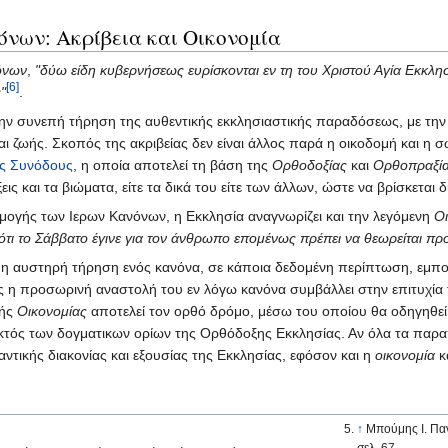
νων: Ακρίβεια και Οικονομία
όνων
,
"δύω είδη κυβερνήσεως ευρίσκονται εν τη του Χριστού Αγία Εκκλησί
[6]
"
.
ην συνεπή τήρηση της αυθεντικής εκκλησιαστικής παραδόσεως, με την
ι ζωής. Σκοπός της ακριβείας δεν είναι άλλος παρά η οικοδομή και η 
ές Συνόδους
, η οποία αποτελεί τη βάση της
Ορθοδοξίας
και
Ορθοπραξί
ξεις και τα βιώματα, είτε τα δικά του είτε των άλλων, ώστε να βρίσκεται
μογής των Ιερων Κανόνων, η Εκκλησία αναγνωρίζει και την λεγόμενη
Οι
ότι το Σάββατο έγινε για τον άνθρωπο επομένως πρέπει να θεωρείται πρ
υ η αυστηρή τήρηση ενός κανόνα, σε κάποια δεδομένη περίπτωση, εμποδ
ς η προσωρινή αναστολή του εν λόγω κανόνα συμβάλλει στην επιτυχία 
κής
Οικονομίας
αποτελεί τον ορθό δρόμο, μέσω του οποίου θα οδηγηθε
εκτός των δογματικων ορίων της Ορθόδοξης Εκκλησίας. Αν όλα τα παρ
αντικής διακονίας και εξουσίας της Εκκλησίας, εφόσον και η
οικονομία
κ
↑
Μπούμης Ι. Πα