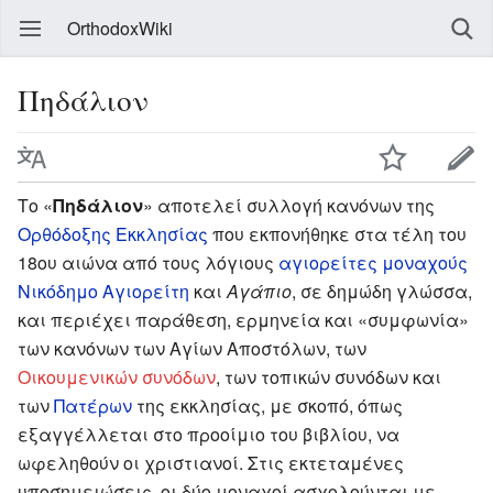
OrthodoxWiki
Πηδάλιον
Τo «
Πηδάλιον
» αποτελεί συλλογή κανόνων της
Ορθόδοξης Εκκλησίας
που εκπονήθηκε στα τέλη του
18ου αιώνα από τους λόγιους
αγιορείτες
μοναχούς
Νικόδημο Αγιορείτη
και
Αγάπιο
, σε δημώδη γλώσσα,
και περιέχει παράθεση, ερμηνεία και «συμφωνία»
των κανόνων των Αγίων Αποστόλων, των
Οικουμενικών συνόδων
, των τοπικών συνόδων και
των
Πατέρων
της εκκλησίας, με σκοπό, όπως
εξαγγέλλεται στο προοίμιο του βιβλίου, να
ωφεληθούν οι χριστιανοί. Στις εκτεταμένες
υποσημειώσεις, οι δύο μοναχοί ασχολούνται με