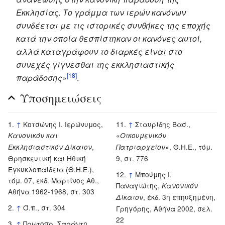
Εκκλησίας. Το γράμμα των ιερών κανόνων
συνδέεται με τις ιστορικές συνθήκες της εποχής
κατά την οποία θεσπίστηκαν οι κανόνες αυτοί,
αλλά καταγράφουν το διαρκές είναι στο
συνεχές γίγνεσθαι της εκκλησιαστικής
[18]
παράδοσης
»
.
Υποσημειώσεις
↑
Κοτσώνης Ι. Ιερώνυμος,
↑
Σταυρίδης Βασ.,
«
Κανονικόν και
Οικουμενικόν
,
», Θ.Η.Ε., τόμ.
Εκκλησιαστικόν Δίκαιον
Πατριαρχείον
Θρησκευτική και Ηθική
9, στ. 776
Εγκυκλοπαίδεια (Θ.Η.Ε.),
↑
Μπούμης Ι.
τόμ. 07, εκδ. Μαρτίνος Αθ.,
Παναγιώτης,
Κανονικόν
Αθήνα 1962-1968, στ. 303
, έκδ. 3η επηυξημένη,
Δίκαιον
↑
Ό.π., στ. 304
Γρηγόρης, Αθήνα 2002, σελ.
22
↑
Πρωτοπρ. Σαράντη