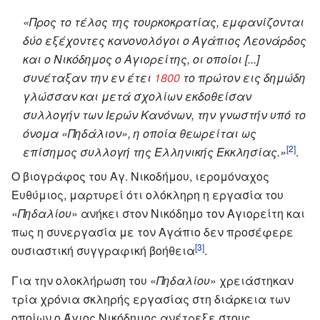
«Προς το τέλος της τουρκοκρατίας, εμφανίζονται
δύο εξέχοντες κανονολόγοι ο Αγάπιος Λεονάρδος
και ο Νικόδημος ο Αγιορείτης, οι οποίοι [...]
συνέταξαν την εν έτει
1800
το πρώτον εις δημώδη
γλώσσαν και μετά σχολίων εκδοθείσαν
συλλογήν των Ιερών Κανόνων, την γνωστήν υπό το
όνομα «Πηδάλιον», η οποία θεωρείται ως
[2]
επίσημος συλλογή της Ελληνικής Εκκλησίας.»
.
Ο βιογράφος του Αγ. Νικοδήμου, ιερομόναχος
Ευθύμιος, μαρτυρεί ότι ολόκληρη η εργασία του
«
Πηδαλίου
» ανήκει στον Νικόδημο τον Αγιορείτη και
πως η συνεργασία με τον Αγάπιο δεν προσέφερε
[3]
ουσιαστική συγγραφική βοήθεια
.
Για την ολοκλήρωση του «
Πηδαλίου
» χρειάστηκαν
τρία χρόνια σκληρής εργασίας στη διάρκεια των
οποίων ο Άγιος Νικόδημος ανέτρεξε στους