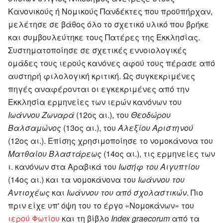
Κανονικούς ή Νομικούς Πανδέκτες που προϋπήρχαν,
μελέτησε σε βάθος όλο το σχετικό υλικό που βρήκε
και συμβουλεύτηκε τους Πατέρες της Εκκλησίας.
Συστηματοποίησε σε σχετικές εννοιολογικές
ομάδες τους ιερούς κανόνες αφού τους πέρασε από
αυστηρή φιλολογική κριτική. Ως συγκεκριμένες
πηγές αναφέρονται οι εγκεκριμένες από την
Εκκλησία ερμηνείες των ιερών κανόνων του
Ιωάννου Ζωναρά
(12ος αι.), του
Θεοδώρου
Βαλσαμώνος
(13ος αι.), του
Αλεξίου Αριστηνού
(12ος αι.). Επίσης χρησιμοποίησε το νομοκάνονα του
Ματθαίου Βλαστάρεως
(14ος αι.), τις ερμηνείες των
ι. κανόνων στα Αραβικά του
Ιωσήφ του Αιγυπτίου
(14ος αι.) και τα νομοκάνονα του
Ιωάννου του
Αντιοχέως
και
Ιωάννου του από σχολαστικών
. Πιο
πριν είχε υπ' όψη του το έργο «Νομοκάνων» του
ιερού Φωτίου
και τη βίβλο
Index graecorum
από τα