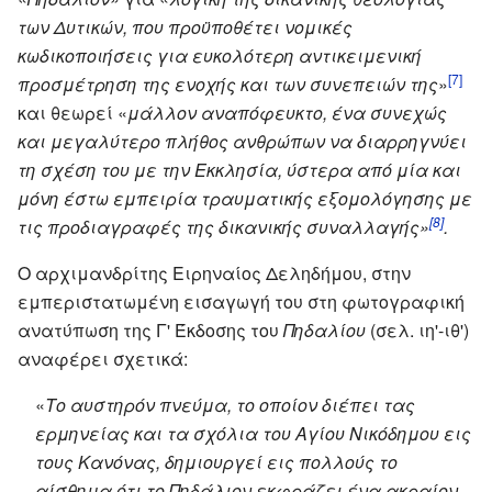
των Δυτικών, που προϋποθέτει νομικές
κωδικοποιήσεις για ευκολότερη αντικειμενική
[7]
προσμέτρηση της ενοχής και των συνεπειών της
»
και θεωρεί «
μάλλον αναπόφευκτο, ένα συνεχώς
και μεγαλύτερο πλήθος ανθρώπων να διαρρηγνύει
τη σχέση του με την Εκκλησία, ύστερα από μία και
μόνη έστω εμπειρία τραυματικής εξομολόγησης με
[8]
τις προδιαγραφές της δικανικής συναλλαγής»
.
O αρχιμανδρίτης Ειρηναίος Δεληδήμου, στην
εμπεριστατωμένη εισαγωγή του στη φωτογραφική
ανατύπωση της Γ' Έκδοσης του
Πηδαλίου
(σελ. ιη'-ιθ')
αναφέρει σχετικά:
«
Το αυστηρόν πνεύμα, το οποίον διέπει τας
ερμηνείας και τα σχόλια του Αγίου Νικόδημου εις
τους Κανόνας, δημιουργεί εις πολλούς το
αίσθημα ότι το Πηδάλιον εκφράζει ένα ακραίον