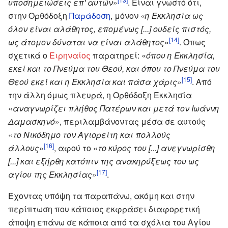
υποσημειώσεις επ' αυτών
»
. Είναι γνωστό ότι,
στην Ορθόδοξη
Παράδοση
, μόνον «
η Εκκλησία ως
όλον είναι αλάθητος, επομένως [...] ουδείς πιστός,
[14]
ως άτομον δύναται να είναι αλάθητος
»
. Όπως
σχετικά ο
Ειρηναίος
παρατηρεί: «
όπου η Εκκλησία,
εκεί και το Πνεύμα του Θεού, και όπου το Πνεύμα του
[15]
Θεού εκεί και η Εκκλησία και πάσα χάρις
»
. Από
την άλλη όμως πλευρά, η Ορθόδοξη Εκκλησία
«
αναγνωρίζει πλήθος Πατέρων και μετά τoν Ιωάννη
Δαμασκηνό
», περιλαμβάνοντας μέσα σε αυτούς
«
τo Νικόδημο τoν Αγιορείτη και πολλούς
[16]
άλλους
»
, αφού το «
το κύρος του [...] ανεγνωρίσθη
[...] και εξήρθη κατόπιν της ανακηρύξεως του ως
[17]
αγίου της Εκκλησίας
»
.
Έχοντας υπόψη τα παραπάνω, ακόμη και στην
περίπτωση που κάποιος εκφράσει διαφορετική
άποψη επάνω σε κάποια από τα σχόλια του Αγίου