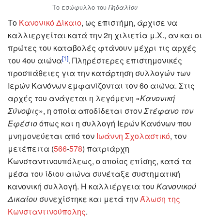
Το εσώφυλλο του
Πηδαλίου
Το
Κανονικό Δίκαιο
, ως επιστήμη, άρχισε να
καλλιεργείται κατά την 2η χιλιετία μ.Χ., αν και οι
πρώτες του καταβολές φτάνουν μέχρι τις αρχές
[1]
του 4ου αιώνα
. Πληρέστερες επιστημονικές
προσπάθειες για την κατάρτηση συλλογών των
Ιερών Κανόνων εμφανίζονται τον 6ο αιώνα. Στις
αρχές του ανάγεται η λεγόμενη «
Κανονική
Σύνοψις
», η οποία αποδίδεται στον
Στέφανο τον
Εφέσιο
όπως και η συλλογή Ιερών Κανόνων που
μνημονεύεται από τον
Ιωάννη Σχολαστικό
, τον
μετέπειτα (
566
-
578
) πατριάρχη
Κωνσταντινουπόλεως, ο οποίος επίσης, κατά τα
μέσα του ίδιου αιώνα συνέταξε συστηματική
κανονική συλλογή. Η καλλιέργεια του
Κανονικού
Δικαίου
συνεχίστηκε και μετά την
Άλωση της
Κωνσταντινούπολης
.