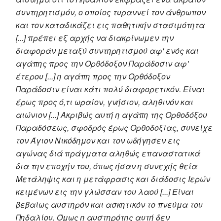
συντηρητισμόν, ο οποίος τυραννεί τον άνθρωπον
και τον καταδικάζει εις παθητικήν στασιμότητα
[...] πρέπει εξ αρχής να διακρίνωμεν την
διαφοράν μεταξύ συντηρητισμού αφ' ενός και
αγάπης προς την Ορθόδοξον Παράδοσιν αφ'
έτερου [...] η αγάπη προς την Ορθόδοξον
Παράδοσιν είναι κάτι πολύ διαφορετικόν. Είναι
έρως προς ό,τι ωραίον, γνήσιον, αληθινόν και
αιώνιον [...] Ακριβώς αυτή η αγάπη της Ορθοδόξου
Παραδόσεως, σφοδρός έρως Ορθοδοξίας, συνείχε
τον Άγιον Νικόδημον και τον ωδήγησεν εις
αγώνας διά πράγματα αληθώς επαναστατικά
δια την εποχήν του, όπως ήσαν η συνεχής θεία
Μετάληψις και η μετάφρασις και διάδοσις Ιερών
κειμένων εις την γλώσσαν του λαού [...] Είναι
βεβαίως αυστηρόν και ασκητικόν το πνεύμα του
Πηδαλίου. Όμως η αυστηρότης αυτή δεν