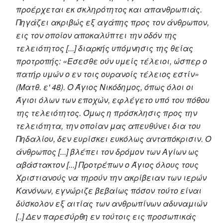
προέρχεται εκ σκληρότητος και απανθρωπιάς.
Πηγάζει ακριβώς εξ αγάπης προς τον άνθρωπον,
εις τον οποίον αποκαλύπτει την οδόν της
τελειότητος [...] διαρκής υπόμνησις της θείας
προτροπής: «Εσεσθε ούν υμείς τέλειοι, ώσπερ ο
πατήρ υμών ο εν τοις ουρανοίς τέλειος εστίν»
(Ματθ. ε' 48). Ο Άγιος Νικόδημος, όπως όλοι οι
Άγιοι όλων των εποχών, εφλέγετο υπό του πόθου
της τελειότητος. Όμως η πρόσκλησις προς την
τελειότητα, την οποίαν μας απευθύνει δια του
Πηδαλίου, δεν ευρίσκει ευκόλως ανταπόκρισιν. Ο
άνθρωπος [...] βλέπει τον δρόμον των Αγίων ως
αβάστακτον [...] Προτρέπων ο Άγιος όλους τους
Χριστιανούς να τηρούν την ακρίβειαν των ιερών
Κανόνων, εγνώριζε βεβαίως πόσον τούτο είναι
δύσκολον εξ αιτίας των ανθρωπίνων αδυναμιών
[..] Δεν παρεσύρθη εν τούτοις εις προσωπικάς