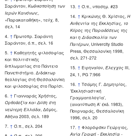
Σαράντου,
Κωδικοποίηση των
↑
Ό.π., υποσημ. #23
,
Ιερών Κανόνων;
↑
Κρικώνης Θ. Χρίστος,
Η
«Παρακαταθήκη», τεύχ. 8,
Αυθεντία της Εκκλησίας, το
σελ. 14
Κύρος της Παραδόσεως της
↑
Πρωτοπρ. Σαράντη
και η Διδασκαλία των
Σαράντου, ό.π., σελ. 16
, Univercity Studio
Πατέρων
Press, Θεσσαλονίκη 1998,
↑
Καθηγητής φιλοσοφίας
σελ. 271-272
και πολιτιστικής
διπλωματίας στο Πάντειο
↑
Ειρηναίου,
III,
Έλεγχος
Πανεπιστήμιο. Διδάκτωρ
24, 1, PG 7:966
θεολογίας στή Θεσσαλονίκη
↑
Τσάμης Γ. Δημητρίος,
και φιλοσοφίας στο Παρίσι.
'Εκκλησιαστική
↑
Γιανναράς Χρήστος,
Γραμματολογία',
Ορθοδοξία και Δύση στη
(ανατύπωση Α' έκδ. 1983),
, Δόμος,
νεώτερη Ελλάδα
Πουρναράς, Θεσσαλονίκη
Αθήνα 2003, σελ. 189
1996, σελ. 20
↑
Ό.π., σελ. 204
↑
Φλορόφσκυ Γεώργιος,
Αγία Γραφή - Εκκλησία -
↑
Ό.π., σελ. 206