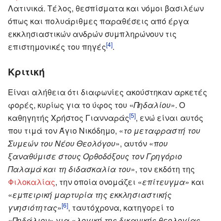
Λατινικά. Τέλος, θεσπίσματα και νόμοι βασιλέων
όπως και πολυάριθμες παραθέσεις από έργα
εκκλησιαστικών ανδρών συμπληρώνουν τις
[4]
επιστημονικές του πηγές
.
Κριτική
Είναι αλήθεια ότι διαφωνίες ακούστηκαν αρκετές
φορές, κυρίως για το ύφος του «
Πηδαλίου
». Ο
[5]
καθηγητής Χρήστος Γιανναράς
, ενώ είναι αυτός
που τιμά τον Άγιο Νικόδημο, «
το μεταφραστή του
Συμεών του Νέου Θεολόγου
», αυτόν «
που
ξαναθύμισε στους Ορθοδόξους τον Γρηγόριο
Παλαμά και τη διδασκαλία του
», τον εκδότη της
Φιλοκαλίας
, την οποία ονομάζει «
επίτευγμα
» και
«
εμπειρική μαρτυρία της εκκλησιαστικής
[6]
γνησιότητας
»
, ταυτόχρονα, κατηγορεί το
«
Πηδάλιον
» για «
λογική της δικανικής θεολογίας