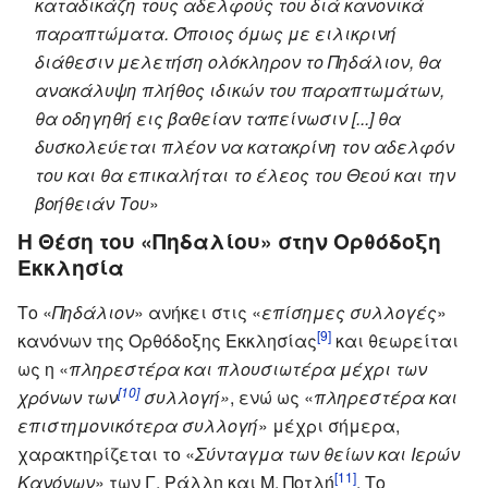
καταδικάζη τους αδελφούς του διά κανονικά
παραπτώματα. Όποιος όμως με ειλικρινή
διάθεσιν μελετήση ολόκληρον το Πηδάλιον, θα
ανακάλυψη πλήθος ιδικών του παραπτωμάτων,
θα οδηγηθή εις βαθείαν ταπείνωσιν [...] θα
δυσκολεύεται πλέον να κατακρίνη τον αδελφόν
του και θα επικαλήται το έλεος του Θεού και την
βοήθειάν Του
»
Η Θέση του «Πηδαλίου» στην Ορθόδοξη
Εκκλησία
Το «
Πηδάλιον
» ανήκει στις «
επίσημες συλλογές
»
[9]
κανόνων της Ορθόδοξης Εκκλησίας
και θεωρείται
ως η «
πληρεστέρα και πλουσιωτέρα μέχρι των
[10]
χρόνων των
συλλογή»
, ενώ ως «
πληρεστέρα και
επιστημονικότερα συλλογή
» μέχρι σήμερα,
χαρακτηρίζεται το «
Σύνταγμα των θείων και Ιερών
[11]
Κανόνων
» των Γ. Ράλλη και Μ. Ποτλή
. Το