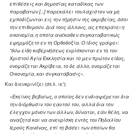
επιθέσεις και δημοσίας καταδίκας των
παραβατών [...] παρεκάλει τουλάχιστον να μη
εμποδίζωνται εις την τήρησιν της ακριβείας, όσοι
την επιθυμούν. Διά τους άλλους, ας επεκράτει η
οικονομία, η οποία ανέκαθεν συγκαταβατικώς
εφηρμόζετο εν τη Ορθοδοξία. Ο ίδιος γράφει:
"δύω είδη κυβερνήσεως ευρίσκονται εν τη του
Χριστού Αγία Εκκλησία και το μεν πρώτον είδος,
ονομάζεται Ακρίβεια, το δε άλλο, ονομάζεται
Οικονομία, και συγκατάβασις
».
Και διευκρινίζει (σελ. ιε'):
«
Εκείνος βεβαίως, ο οποίος δεν ενδιαφέρεται δια
την διόρθωσιν του εαυτού του, αλλά δια τον
έλεγχον μόνον των άλλων, δύναται, εάν θέλη, να
αναζητά και να ανευρίσκη εντός του Πηδαλίου
Ιερούς Κανόνας, επί τη βάσει των οποίων θα