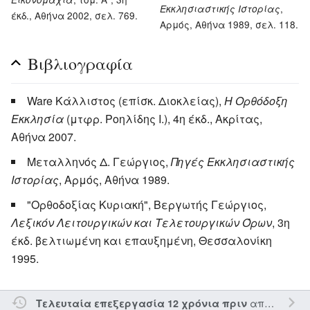
,
Εκκλησιαστικής Ιστορίας
έκδ., Αθήνα 2002, σελ. 769.
Αρμός, Αθήνα 1989, σελ. 118.
Βιβλιογραφία
Ware Κάλλιστος (επίσκ. Διοκλείας),
Η Ορθόδοξη
Εκκλησία
(μτφρ. Ροηλίδης Ι.), 4η έκδ., Ακρίτας,
Αθήνα 2007.
Μεταλληνός Δ. Γεώργιος,
Πηγές Εκκλησιαστικής
Ιστορίας
, Αρμός, Αθήνα 1989.
"Ορθοδοξίας Κυριακή", Βεργωτής Γεώργιος,
Λεξικόν Λειτουργικών και Τελετουργικών Όρων
, 3η
έκδ. βελτιωμένη και επαυξημένη, Θεσσαλονίκη
1995.
από τον την
Τελευταία επεξεργασία 12 χρόνια πριν