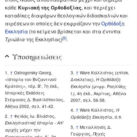
κάθε
Κυριακή της Ορθοδοξίας
, και περιέχει
καταδίκες διαφόρων θεολογικών διδασκαλιών και
αιρέσεων οι οποίες δεν εκφράζουν την
Ορθόδοξη
Εκκλησία
(το κείμενο βρίσκεται και στα έντυπα
[5]
Τριώδια
της Εκκλησίας)
.
Υποσημειώσεις
↑
Ostrogorsky Georg,
↑
Ware Κάλλιστος (επίσκ.
«Ιστορία του Βυζαντινού
Διοκλείας),
Η Ορθόδοξη
Κράτους», τόμ. Β', 7η έκδ.,
(μτφρ. Ροηλίδης
Εκκλησία
Ιστορικές Εκδόσεις
Ι.), 4η έκδ., Ακρίτας, Αθήνα
Στέφανος Δ. Βασιλόπουλος,
2007, σελ. 56-58.
Αθήνα 2002, σελ. 41-42.
↑
Ware Κάλλιστος,
Η
↑
Φειδάς Ιω. Βλάσιος,
, ό.π.
Ορθόδοξη Εκκλησία
Εκκλησιαστική Ιστορία - Απ'
↑
Μεταλληνός Δ.
αρχής μέχρι την
Γεώργιος,
Πηγές
, τόμ. Α΄, 3η
Εικονομαχία