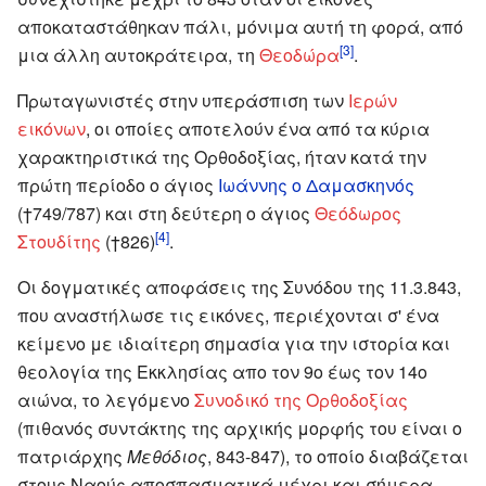
αποκαταστάθηκαν πάλι, μόνιμα αυτή τη φορά, από
[3]
μια άλλη αυτοκράτειρα, τη
Θεοδώρα
.
Πρωταγωνιστές στην υπεράσπιση των
Ιερών
εικόνων
, οι οποίες αποτελούν ένα από τα κύρια
χαρακτηριστικά της Ορθοδοξίας, ήταν κατά την
πρώτη περίοδο ο άγιος
Ιωάννης ο Δαμασκηνός
(†749/787) και στη δεύτερη ο άγιος
Θεόδωρος
[4]
Στουδίτης
(†826)
.
Οι δογματικές αποφάσεις της Συνόδου της 11.3.843,
που αναστήλωσε τις εικόνες, περιέχονται σ' ένα
κείμενο με ιδιαίτερη σημασία για την ιστορία και
θεολογία της Εκκλησίας απο τον 9ο έως τον 14ο
αιώνα, το λεγόμενο
Συνοδικό της Ορθοδοξίας
(πιθανός συντάκτης της αρχικής μορφής του είναι ο
πατριάρχης
Μεθόδιος
, 843-847), το οποίο διαβάζεται
στους Ναούς αποσπασματικά μέχρι και σήμερα