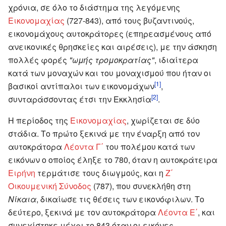
χρόνια, σε όλο το διάστημα της λεγόμενης
Εικονομαχίας
(727-843), από τους βυζαντινούς,
εικονομάχους αυτοκράτορες (επηρεασμένους από
ανεικονικές θρησκείες και αιρέσεις), με την άσκηση
πολλές φορές
"ωμής τρομοκρατίας"
, ιδιαίτερα
κατά των μοναχών και του μοναχισμού που ήταν οι
[1]
βασικοί αντίπαλοι των εικονομάχων
,
[2]
συνταράσσοντας έτσι την Εκκλησία
.
Η περίοδος της
Εικονομαχίας
, χωρίζεται σε δύο
στάδια. Το πρώτο ξεκινά με την έναρξη από τον
αυτοκράτορα
Λέοντα Γ΄
του πολέμου κατά των
εικόνων ο οποίος έληξε το 780, όταν η αυτοκράτειρα
Ειρήνη
τερμάτισε τους διωγμούς, και η
Ζ΄
Οικουμενική Σύνοδος
(787), που συνεκλήθη στη
Νίκαια
, δικαίωσε τις θέσεις των εικονόφιλων. Το
δεύτερο, ξεκινά με τον αυτοκράτορα
Λέοντα Ε΄
, και
συνεχίστηκε μέχρι το 843 όταν οι εικόνες