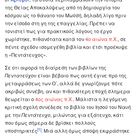
της Θείας Αποκαλύψεως από τη δημιουργία του
κόσμου ώς το θάνατο του Μωϋσή, δηλαδή λίγο πριν
την είσοδο στη γη της επαγγελίας. Πρέπει να
τονιστεί πως για πρακτικούς λόγους το έργο
χωρίστηκε, πιθανότατα κατά τον
4ο αιώνα π.Χ.
, σε
πέντε σχεδόν ισομεγέθη βιβλία και έτσι προέκυψε
η «Πεντάτευχος».
Σε οτι αφορά τη διαίρεση των βιβλίων της
Πεντατεύχου
είναι βέβαιο πως αυτή έγινε προ της
μεταφράσεως των Ο΄, αλλά δε γνωρίζουμε πότε
ακριβώς συνέβη, αν και πιθανότερη εποχή σλημερα
θεωρείται ο
4ος αιώνας π.Χ.
. Μάλιστα η λεγόμενη
κριτική σχολή συνέδεσε το βιβλίο του Ιησού του Ναυή
με την
Πεντάτευχο
, μιλώντας για εξάτευχο, κάτι
που όμως σήμερα δε βρίσκει πολλούς
[1]
υποστηρικτές
. Μιά αλλη όμως άποψη εκφράστηκε