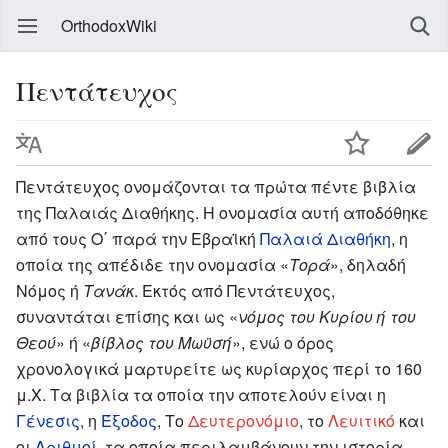
OrthodoxWiki
Πεντάτευχος
Πεντάτευχος ονομάζονται τα πρώτα πέντε βιβλία
της Παλαιάς Διαθήκης. Η ονομασία αυτή αποδόθηκε
από τους Ο΄ παρά την Εβραϊκή
Παλαιά Διαθήκη
, η
οποία της απέδιδε την ονομασία «
Τορά
», δηλαδή
Νόμος ή
Τανάκ
. Εκτός από Πεντάτευχος,
συναντάται επίσης και ως «
νόμος του Κυρίου ή του
Θεού
» ή «
βίβλος του Μωϋσή
», ενώ ο όρος
χρονολογικά μαρτυρείτε ως κυρίαρχος περί το 160
μ.Χ. Τα βιβλία τα οποία την αποτελούν είναι η
Γένεσις
, η
Έξοδος
, Το
Δευτερονόμιο
, το
Λευιτικό
και
οι
Αριθμοί
, τα οποία περιλαμβάνουν την ιστορία