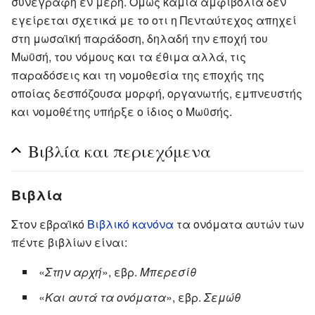
συνεγράφη εν μέρη. Όμως καμία αμφιβολία δεν
εγείρεται σχετικά με το οτι η Πενταύτεχος απηχεί
στη μωσαϊκή παράδοση, δηλαδή την εποχή του
Μωϋσή, του νόμους και τα έθιμα αλλά, τις
παραδόσεις και τη νομοθεσία της εποχής της
οποίας δεσπόζουσα μορφή, οργανωτής, εμπνευστής
και νομοθέτης υπήρξε ο ίδιος ο Μωϋσής.
Βιβλία και περιεχόμενα
Βιβλία
Στον εβραϊκό
Βιβλικό κανόνα
τα ονόματα αυτών των
πέντε βιβλίων είναι:
«
Στην αρχή
», εβρ.
Μπερεσίθ
«
Και αυτά τα ονόματα
», εβρ.
Σεμώθ