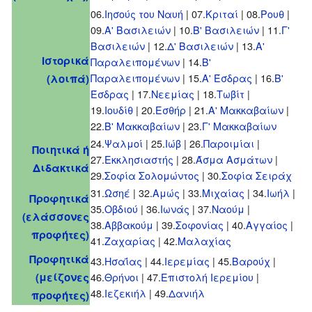
06.
Ιησούς του Ναυή
| 07.
Κριταί
| 08.
Ρουθ
|
09.
Α' Βασιλειών
| 10.
Β' Βασιλειών
| 11.
Γ'
Βασιλειών
| 12.
Δ' Βασιλειών
| 13.
Α'
Ιστορικά
Παραλειπομένων
| 14.
Β'
Παραλειπομένων
| 15.
Α' Έσδρας
| 16.
Β'
(λοιπά)
Έσδρας
| 17.
Νεεμίας
| 18.
Τωβίτ
|
19.
Ιουδίθ
| 20.
Εσθήρ
| 21.
Α' Μακκαβαίων
|
22.
Β' Μακκαβαίων
| 23.
Γ' Μακκαβαίων
24.
Ψαλμοί
| 25.
Ιώβ
| 26.
Παροιμίαι
|
Ποιητικά ή
27.
Εκκλησιαστής
| 28.
Άσμα Ασμάτων
|
Διδακτικά
29.
Σοφία Σολομώντος
| 30.
Σοφία Σειράχ
31.
Ωσηέ
| 32.
Αμώς
| 33.
Μιχαίας
| 34.
Ιωήλ
|
Προφητικά
35.
Οβδιού
| 36.
Ιωνάς
| 37.
Ναούμ
|
(ελάσσονες
38.
Αββακούμ
| 39.
Σοφονίας
| 40.
Αγγαίος
|
προφήτες)
41.
Ζαχαρίας
| 42.
Μαλαχίας
Προφητικά
43.
Ησαΐας
| 44.
Ιερεμίας
| 45.
Βαρούχ
|
(μείζονες
46.
Θρήνοι
| 47.
Επιστολή Ιερεμίου
|
48.
Ιεζεκιήλ
| 49.
Δανιήλ
προφήτες)