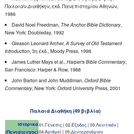
Παλαιάν Διαθήκην
, εκδ. Πανεπιστημίου Αθηνών,
1986
David Noel Freedman,
The Anchor Bible Dictionary
,
New York: Doubleday, 1992
Gleason Leonard Archer,
A Survey of Old Testament
Introduction
, 3η έκδ., Moody Press, 1998
James Luther Mays et al.,
Harper's Bible Commentary
,
San Francisco: Harper & Row, 1988
John Barton and John Muddiman,
Oxford Bible
Commentary
, New York: Oxford University Press, 2001
Παλαιά Διαθήκη (49 βιβλία)
Ιστορικά
01.
Γένεσις
| 02.
Έξοδος
| 03.
Λευιτικόν
|
04.
Αριθμοί
| 05.
Δευτερονόμιον
(Πεντάτευχος)