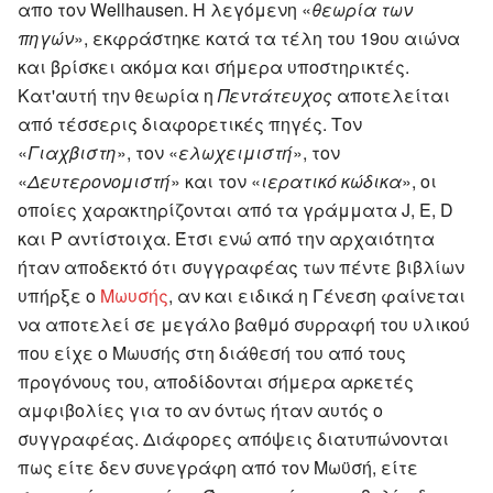
απο τον Wellhausen. Η λεγόμενη «
θεωρία των
πηγών
», εκφράστηκε κατά τα τέλη του 19ου αιώνα
και βρίσκει ακόμα και σήμερα υποστηρικτές.
Κατ'αυτή την θεωρία η
Πεντάτευχος
αποτελείται
από τέσσερις διαφορετικές πηγές. Τον
«
Γιαχβιστη
», τον «
ελωχειμιστή
», τον
«
Δευτερονομιστή
» και τον «
ιερατικό κώδικα
», οι
οποίες χαρακτηρίζονται από τα γράμματα J, E, D
και P αντίστοιχα. Έτσι ενώ από την αρχαιότητα
ήταν αποδεκτό ότι συγγραφέας των πέντε βιβλίων
υπήρξε ο
Μωυσής
, αν και ειδικά η Γένεση φαίνεται
να αποτελεί σε μεγάλο βαθμό συρραφή του υλικού
που είχε ο Μωυσής στη διάθεσή του από τους
προγόνους του, αποδίδονται σήμερα αρκετές
αμφιβολίες για το αν όντως ήταν αυτός ο
συγγραφέας. Διάφορες απόψεις διατυπώνονται
πως είτε δεν συνεγράφη από τον Μωϋσή, είτε