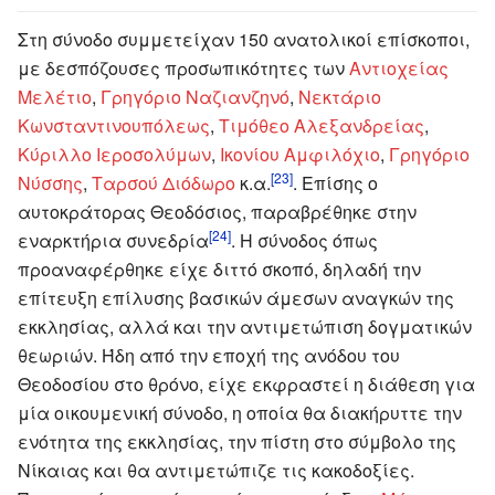
Στη σύνοδο συμμετείχαν 150 ανατολικοί επίσκοποι,
με δεσπόζουσες προσωπικότητες των
Αντιοχείας
Μελέτιο
,
Γρηγόριο Ναζιανζηνό
,
Νεκτάριο
Κωνσταντινουπόλεως
,
Τιμόθεο Αλεξανδρείας
,
Κύριλλο Ιεροσολύμων
,
Ικονίου Αμφιλόχιο
,
Γρηγόριο
[23]
Νύσσης
,
Ταρσού Διόδωρο
κ.α.
. Επίσης ο
αυτοκράτορας Θεοδόσιος, παραβρέθηκε στην
[24]
εναρκτήρια συνεδρία
. Η σύνοδος όπως
προαναφέρθηκε είχε διττό σκοπό, δηλαδή την
επίτευξη επίλυσης βασικών άμεσων αναγκών της
εκκλησίας, αλλά και την αντιμετώπιση δογματικών
θεωριών. Ήδη από την εποχή της ανόδου του
Θεοδοσίου στο θρόνο, είχε εκφραστεί η διάθεση για
μία οικουμενική σύνοδο, η οποία θα διακήρυττε την
ενότητα της εκκλησίας, την πίστη στο σύμβολο της
Νίκαιας και θα αντιμετώπιζε τις κακοδοξίες.