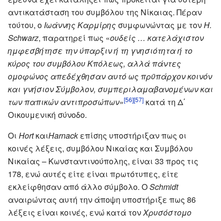
αντικατάσταση του συμβόλου της Νίκαιας. Πέραν
τούτου, ο
Ιωάννης Καρμίρης
συμφωνώντας με τον
Η.
Schwarz
, παρατηρεί πως «
ουδείς … κατελάχιστον
ημφεσβήτησε την ύπαρξιν ή τη γνησιότητα ή το
κύρος του συμβόλου Κπόλεως, αλλά πάντες
ομοφώνος απεδέχθησαν αυτό ως πρϋπάρχον κοινόν
και γνήσιον Σύμβολον, συμπεριλαμαβανομένων και
[56]
[57]
των παπικών αντιπροσώπων
»
κατά τη Δ΄
Οικουμενική σύνοδο.
Οι
Hort
και
Harnack
επίσης υποστήριξαν πως οι
κοινές λέξεις, συμβόλου Νικαίας και Συμβόλου
Νικαίας – Κωνσταντινούπολης, είναι 33 προς τις
178, ενώ αυτές είτε είναι πρωτότυπες, είτε
εκλείφθησαν από άλλο σύμβολο. Ο
Schmidt
αναιρώντας αυτή την άποψη υποστήριξε πως 86
λέξεις είναι κοινές, ενώ κατά τον
Χρυσόστομο