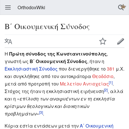
OrthodoxWiki
Β΄ Οικουμενική Σύνοδος
Η
Πρώτη σύνοδος της Κωνσταντινούπολης
,
γνωστή ως
Β΄ Οικουμενική Σύνοδος
, ήταν η
Εκκλησιαστική Σύνοδος
που διενεργήθηκε το
381
μ.Χ.
και συγκλήθηκε από τον αυτοκράτορα
Θεοδόσιο
,
[1]
μετά από προτροπή του
Μελετίου Αντιοχείας
.
[2]
Στόχος της ήταν η εκκλησιαστική ειρήνευση
, αλλά
και η «
επίλυση των αναφυέντων εν τη εκκλησία
κρίσιμων θεολογικών και διοικητικών
[3]
προβλημάτων
»
.
Κύρια εστία εντάσεων μετά την
Α΄ Οικουμενική