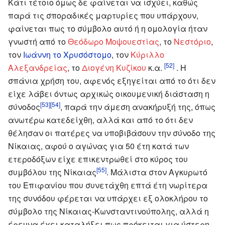
Κάτι τέτοιο όμως δε φαίνεται να ισχύει, καθώς
παρά τις σποραδικές μαρτυρίες που υπάρχουν,
φαίνεται πως το σύμβολο αυτό ή η ομολογία ήταν
γνωστή από το
Θεόδωρο Μοψουεστίας
, το
Νεστόριο
,
τον
Ιωάννη το Χρυσόστομο
, τον
Κύριλλο
[52]
Αλεξανδρείας
, το
Διογένη Κυζίκου
κ.α.
. Η
σπάνια χρήση του, αφενός εξηγείται από το ότι δεν
είχε λάβει όντως αρχικώς οικουμενική διάσταση η
[53]
[54]
σύνοδος
, παρά την άμεση ανακήρυξή της, όπως
ανωτέρω κατεδείχθη, αλλά και από το ότι δεν
θέλησαν οι πατέρες να υποβιβάσουν την σύνοδο της
Νίκαιας, αφού ο αγώνας για 50 έτη κατά των
ετεροδόξων είχε επικεντρωθεί στο κύρος του
[55]
συμβόλου της Νίκαιας
. Μάλιστα στον Αγκυρωτό
του Επιφανίου που συνετάχθη επτά έτη νωρίτερα
της συνόδου φέρεται να υπάρχει εξ ολοκλήρου το
σύμβολο της Νίκαιας-Κωνσταντινούπολης, αλλά η
έρευνα έχει καταλήξει πως πρόκειται για ύστερη