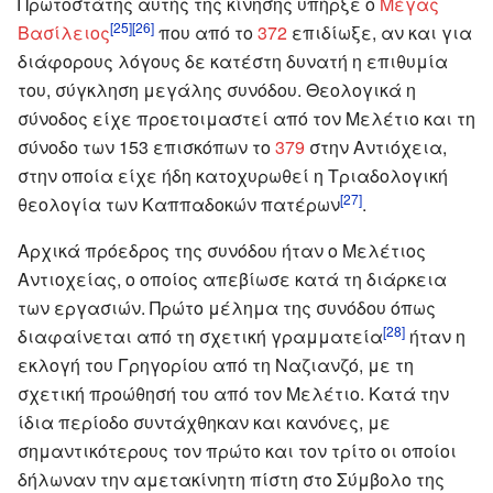
Πρωτοστάτης αυτής της κίνησης υπήρξε ο
Μέγας
[25]
[26]
Βασίλειος
που από το
372
επιδίωξε, αν και για
διάφορους λόγους δε κατέστη δυνατή η επιθυμία
του, σύγκληση μεγάλης συνόδου. Θεολογικά η
σύνοδος είχε προετοιμαστεί από τον Μελέτιο και τη
σύνοδο των 153 επισκόπων το
379
στην Αντιόχεια,
στην οποία είχε ήδη κατοχυρωθεί η Τριαδολογική
[27]
θεολογία των Καππαδοκών πατέρων
.
Αρχικά πρόεδρος της συνόδου ήταν ο Μελέτιος
Αντιοχείας, ο οποίος απεβίωσε κατά τη διάρκεια
των εργασιών. Πρώτο μέλημα της συνόδου όπως
[28]
διαφαίνεται από τη σχετική γραμματεία
ήταν η
εκλογή του Γρηγορίου από τη Ναζιανζό, με τη
σχετική προώθησή του από τον Μελέτιο. Κατά την
ίδια περίοδο συντάχθηκαν και κανόνες, με
σημαντικότερους τον πρώτο και τον τρίτο οι οποίοι
δήλωναν την αμετακίνητη πίστη στο Σύμβολο της