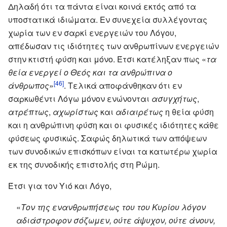
Δηλαδή ότι τα πάντα είναι κοινά εκτός από τα
υποστατικά ιδιώματα. Εν συνεχεία συλλέγοντας
χωρία των εν σαρκί ενεργειών του Λόγου,
απέδωσαν τις ιδιότητες των ανθρωπίνων ενεργειών
στην κτιστή φύση και μόνο. Έτσι κατέληξαν πως «
τα
θεία ενεργεί ο Θεός και τα ανθρώπινα ο
[46]
άνθρωπος
»
. Τελικά αποφάνθηκαν ότι εν
σαρκωθέντι Λόγω μόνον ενώνονται
ασυγχήτως
,
ατρέπτως
,
αχωρίστως
και
αδιαιρέτως
η θεία φύση
και η ανθρώπινη φύση και οι φυσικές ιδιότητες κάθε
φύσεως φυσικώς. Σαφώς δηλωτικά των απόψεων
των συνοδικών επισκόπων είναι τα κατωτέρω χωρία
εκ της συνοδικής επιστολής στη Ρώμη.
Έτσι για τον Υιό και Λόγο,
«
Τον της ενανθρωπήσεως του του Κυρίου λόγον
αδιάστροφον σόζωμεν, ούτε άψυχον, ούτε άνουν,