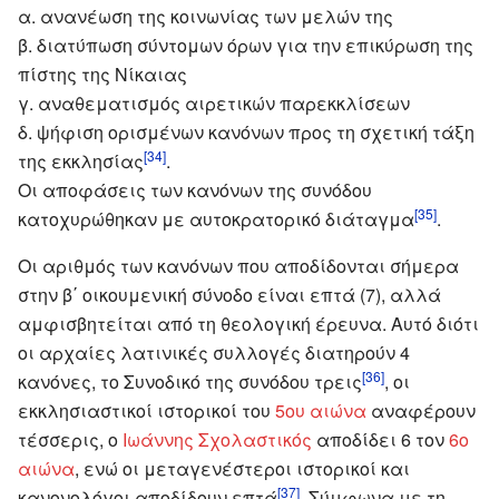
α. ανανέωση της κοινωνίας των μελών της
β. διατύπωση σύντομων όρων για την επικύρωση της
πίστης της Νίκαιας
γ. αναθεματισμός αιρετικών παρεκκλίσεων
δ. ψήφιση ορισμένων κανόνων προς τη σχετική τάξη
[34]
της εκκλησίας
.
Οι αποφάσεις των κανόνων της συνόδου
[35]
κατοχυρώθηκαν με αυτοκρατορικό διάταγμα
.
Οι αριθμός των κανόνων που αποδίδονται σήμερα
στην β΄ οικουμενική σύνοδο είναι επτά (7), αλλά
αμφισβητείται από τη θεολογική έρευνα. Αυτό διότι
οι αρχαίες λατινικές συλλογές διατηρούν 4
[36]
κανόνες, το Συνοδικό της συνόδου τρεις
, οι
εκκλησιαστικοί ιστορικοί του
5ου αιώνα
αναφέρουν
τέσσερις, o
Ιωάννης Σχολαστικός
αποδίδει 6 τον
6ο
αιώνα
, ενώ οι μεταγενέστεροι ιστορικοί και
[37]
κανονολόγοι αποδίδουν επτά
. Σύμφωνα με τη