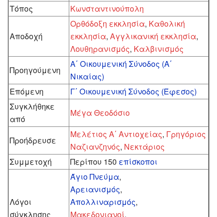
Τόπος
Κωνσταντινούπολη
Ορθόδοξη εκκλησία
,
Καθολική
Αποδοχή
εκκλησία
,
Αγγλικανική εκκλησία
,
Λουθηρανισμός
,
Καλβινισμός
Α΄ Οικουμενική Σύνοδος (Α΄
Προηγούμενη
Νικαίας)
Επόμενη
Γ΄ Οικουμενική Σύνοδος (Έφεσος)
Συγκλήθηκε
Μέγα Θεοδόσιο
από
Μελέτιος Α΄ Αντιοχείας
,
Γρηγόριος
Προήδρευσε
Ναζιανζηνός
,
Νεκτάριος
Συμμετοχή
Περίπου 150
επίσκοποι
Άγιο Πνεύμα
,
Αρειανισμός
,
Λόγοι
Απολλιναρισμός
,
σύγκλησης
Μακεδονιανοί
,