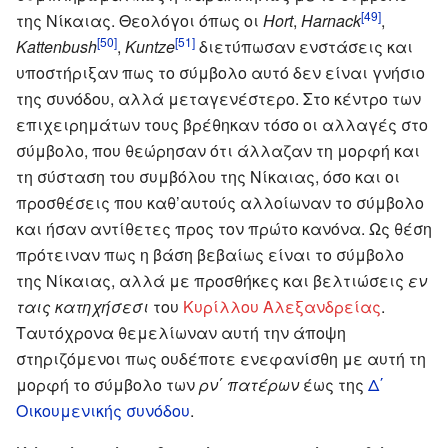
[49]
της Νίκαιας. Θεολόγοι όπως οι
Hort
,
Harnack
,
[50]
[51]
Kattenbush
,
Kuntze
διετύπωσαν ενστάσεις και
υποστήριξαν πως το σύμβολο αυτό δεν είναι γνήσιο
της συνόδου, αλλά μεταγενέστερο. Στο κέντρο των
επιχειρημάτων τους βρέθηκαν τόσο οι αλλαγές στο
σύμβολο, που θεώρησαν ότι άλλαζαν τη μορφή και
τη σύσταση του συμβόλου της Νίκαιας, όσο και οι
προσθέσεις που καθ’αυτούς αλλοίωναν το σύμβολο
και ήσαν αντίθετες προς τον πρώτο κανόνα. Ως θέση
πρότειναν πως η βάση βεβαίως είναι το σύμβολο
της Νίκαιας, αλλά με προσθήκες και βελτιώσεις
εν
ταις κατηχήσεσι
του
Κυρίλλου Αλεξανδρείας
.
Ταυτόχρονα θεμελίωναν αυτή την άποψη
στηριζόμενοι πως ουδέποτε ενεφανίσθη με αυτή τη
μορφή το σύμβολο των
ρν΄ πατέρων
έως της
Δ΄
Οικουμενικής συνόδου
.