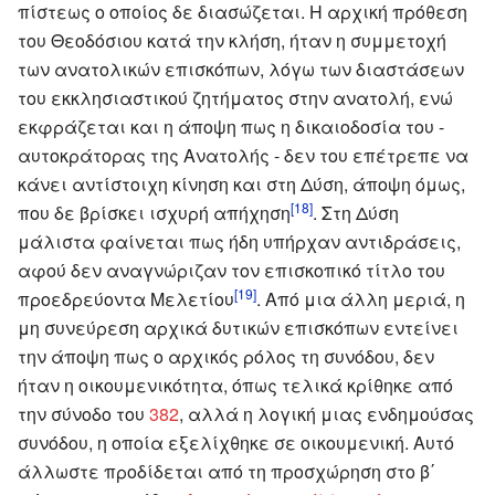
πίστεως ο οποίος δε διασώζεται. Η αρχική πρόθεση
του Θεοδόσιου κατά την κλήση, ήταν η συμμετοχή
των ανατολικών επισκόπων, λόγω των διαστάσεων
του εκκλησιαστικού ζητήματος στην ανατολή, ενώ
εκφράζεται και η άποψη πως η δικαιοδοσία του -
αυτοκράτορας της Ανατολής - δεν του επέτρεπε να
κάνει αντίστοιχη κίνηση και στη Δύση, άποψη όμως,
[18]
που δε βρίσκει ισχυρή απήχηση
. Στη Δύση
μάλιστα φαίνεται πως ήδη υπήρχαν αντιδράσεις,
αφού δεν αναγνώριζαν τον επισκοπικό τίτλο του
[19]
προεδρεύοντα Μελετίου
. Από μια άλλη μεριά, η
μη συνεύρεση αρχικά δυτικών επισκόπων εντείνει
την άποψη πως ο αρχικός ρόλος τη συνόδου, δεν
ήταν η οικουμενικότητα, όπως τελικά κρίθηκε από
την σύνοδο του
382
, αλλά η λογική μιας ενδημούσας
συνόδου, η οποία εξελίχθηκε σε οικουμενική. Αυτό
άλλωστε προδίδεται από τη προσχώρηση στο β΄