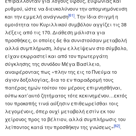
επιβάλλονταν για λόγους ύφους, ευφωνίας και
ρυθμού, ώστε να διευκολύνουν την απομνημόνευση
[61]
και την εμμελή ανάγνωση
. Την ίδια στιγμή η
ομοιότητα του Κυριλλικού συμβόλου αγγίζει τις 38
λέξεις από τις 170. Διάθεση μάλιστα για
προσθήκες, οι οποίες δε θα συνιστούσαν μεταβολή
αλλά συμπλήρωση, λόγω ελλείψεων στο σύμβολο,
είχαν εκφραστεί και από τον πρωτεργάτη
σύγκλησης της συνόδου Μέγα Βασίλειο,
αναφέροντας πως «πλην της εις το Πνεύμα το
άγιον δοξολογίας, δια το εν παραδρομή τους
πατέρας ημών τούτου του μέρους επιμνησθήναι,
ούπω κατ’αυτό ζητήματος τότε κεκινημένου…εκτός
του προκοπής τινά αύξησιν επιθεωρείσθαι τοις
λεγομένοις, όπερ ουχί μεταβολή εστίν εκ του
χείρονος προς το βέλτιον, αλλά συμπλήρωσις του
[62]
λείποντος κατά την προσθήκην της γνώσεως»
.