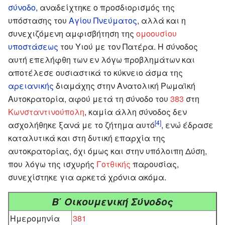
σύνοδο
, αναδείχτηκε ο προσδιορισμός της
υπόστασης του
Αγίου Πνεύματος
, αλλά και η
συνεχιζόμενη αμφισβήτηση της
ομοουσίου
υποστάσεως
του Υιού με τον Πατέρα. Η σύνοδος
αυτή επελήφθη των εν λόγω προβλημάτων και
αποτέλεσε ουσιαστικά το κύκνειο άσμα της
αρειανικής
διαμάχης στην Ανατολική Ρωμαϊκή
Αυτοκρατορία, αφού μετά τη σύνοδο του
383
στη
Κωνσταντινούπολη
, καμία άλλη σύνοδος δεν
[4]
ασχολήθηκε ξανά με το ζήτημα αυτό
, ενώ έδρασε
καταλυτικά και στη δυτική επαρχία της
αυτοκρατορίας, όχι όμως και στην υπόλοιπη Δύση,
που λόγω της ισχυρής
Γοτθικής
παρουσίας,
συνεχίστηκε για αρκετά χρόνια ακόμα.
Β΄ Οικουμενική Σύνοδος
Ημερομηνία
381