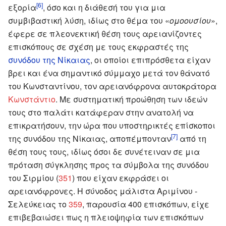
[6]
εξορία
, όσο και η διάθεσή του για μια
συμβιβαστική λύση, ιδίως στο θέμα του «
ομοουσίου
»,
έφερε σε πλεονεκτική θέση τους αρειανίζοντες
επισκόπους σε σχέση με τους εκφραστές της
συνόδου της Νίκαιας
, οι οποίοι επιπρόσθετα είχαν
βρει και ένα σημαντικό σύμμαχο μετά τον θάνατό
του Κωνσταντίνου, τον αρειανόφρονα αυτοκράτορα
Κωνστάντιο
. Με συστηματική προώθηση των ιδεών
τους στο παλάτι κατάφεραν στην ανατολή να
επικρατήσουν, την ώρα που υποστηρικτές επίσκοποι
[7]
της συνόδου της Νίκαιας, αποπέμπονταν
από τη
θέση τους τους, ιδίως όσοι δε συνέτειναν σε μια
πρόταση σύγκλησης προς τα σύμβολα της συνόδου
του Σιρμίου (
351
) που είχαν εκφράσει οι
αρειανόφρονες. Η σύνοδος μάλιστα Αριμίνου -
Σελεύκειας το
359
, παρουσία 400 επισκόπων, είχε
επιβεβαιώσει πως η πλειοψηφία των επισκόπων