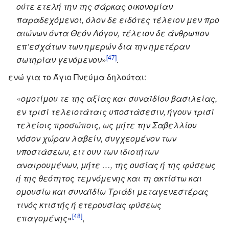
ούτε ετελή την της σάρκας οικονομίαν
παραδεχόμενοι, όλον δε ειδότες τέλειον μεν προ
αιώνων όντα Θεόν Λόγον, τέλειον δε άνθρωπον
επ’εσχάτων των ημερών δια την ημετέραν
[47]
σωτηρίαν γενόμενον
»
.
ενώ για το Άγιο Πνεύμα δηλούται:
«
ομοτίμου τε της αξίας και συναϊδίου βασιλείας,
εν τρισί τελειοτάταις υποστάσεσιν, ήγουν τρισί
τελείοις προσώποις, ως μήτε την Σαβελλίου
νόσον χώραν λαβείν, συγχεομένον των
υποστάσεων, ειτ ουν των ιδιοτήτων
αναιρουμένων, μήτε …, της ουσίας ή της φύσεως
ή της θεότητος τεμνόμενης και τη ακτίστω και
ομουσίω και συναϊδίω Τριάδι μεταγενεστέρας
τινός κτιστής ή ετερουσίας φύσεως
[48]
επαγομένης
»
,