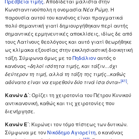
Πρεσβεία τιμής
. Αποδίδεται μάλιστα στην
Κωνσταντινούπολη η ονομασία
Νέα Ρώμη
. Η
παρουσία αυτού του κανόνος είναι πραγματικά
πολύ σημαντική γιατί δημιουργήθηκαν περί αυτής
σημαντικές ερμηνευτικές αποκλίσεις, ιδίως δε από
τους Λατίνους θεολόγους και αυτό γιατί θεωρήθηκε
ως κλίμακα εξουσίας στην εκκλησιαστική διοικητική
τάξη. Σύμφωνα όμως με το
Πηδάλιον
αυτός ο
κανόνας «
δηλοί ισότητα τιμής, και τάξιν…όχι
δεύτερον τη τιμή, αλλά τη τάξη της τιμής...καθώς
[41]
αδύνατο είναι να ευρεθούν δύο τινά ίσα όντα
»
.
Κανών Δ΄
: Ορίζει τη χειροτονία του Πέτρου Κυνικού
αντικανονική, καθώς και τις χειροτονίες που
διενήργησε.
Κανών Ε΄
: Κυρώνει τον τόμο πίστεως των δυτικών.
Σύμφωνα με τον
Νικόδημο Αγιορείτη
, ο κανόνας
[42]