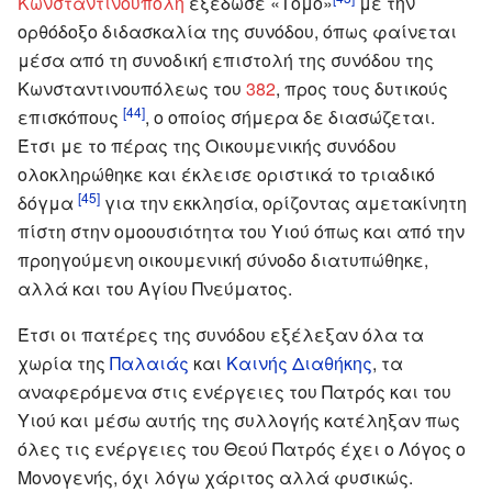
Κωνσταντινούπολη
εξέδωσε «Τόμο»
με την
ορθόδοξο διδασκαλία της συνόδου, όπως φαίνεται
μέσα από τη συνοδική επιστολή της συνόδου της
Κωνσταντινουπόλεως του
382
, προς τους δυτικούς
[44]
επισκόπους
, ο οποίος σήμερα δε διασώζεται.
Έτσι με το πέρας της Οικουμενικής συνόδου
ολοκληρώθηκε και έκλεισε οριστικά το τριαδικό
[45]
δόγμα
για την εκκλησία, ορίζοντας αμετακίνητη
πίστη στην ομοουσιότητα του Υιού όπως και από την
προηγούμενη οικουμενική σύνοδο διατυπώθηκε,
αλλά και του Αγίου Πνεύματος.
Έτσι οι πατέρες της συνόδου εξέλεξαν όλα τα
χωρία της
Παλαιάς
και
Καινής Διαθήκης
, τα
αναφερόμενα στις ενέργειες του Πατρός και του
Υιού και μέσω αυτής της συλλογής κατέληξαν πως
όλες τις ενέργειες του Θεού Πατρός έχει ο Λόγος ο
Μονογενής, όχι λόγω χάριτος αλλά φυσικώς.