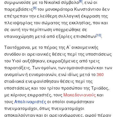
[8]
συμφωνούσε με το Νικαϊκό σύμβολο
, ενώ οι
[9]
παρεμβάσεις
του μονοκράτορα Κωνστάντιου δεν
επέτρεπαν την ελεύθερη συλλογική έκφραση της
πλειοψηφίας του σώματος της εκκλησίας, που και
σε αυτή την περίπτωση υποχρεώθηκε σε
[10]
υπαναχώρηση μετά από εξορίες επισκόπων
.
Ταυτόχρονα, με το πέρας της Α΄ οικουμενικής
συνόδου οι αρειανικές θέσεις περί της υποστάσεως
του Υιού αυξήθηκαν, εκφραζόμενες από τρεις
παρατάξεις. Των ομοίων, των ομοιουσιανών και των
ανομοίων ή ευνομοιανών, ενώ ιδίως μετά το
360
σταδιακά ενεφανίσθησαν θέσεις περί της
υποστάσεως και του τρίτου προσώπου της Τριάδος,
με κύριους εκφραστές, τους
Μακεδονιανούς
και
τους
Απολιναριστές
οι οποίοι ονομάστηκαν
πνευματομάχοι, όπως πνευματομάχοι
αποκαλούνταν και οι αρειανόφρονες, αφού πέραν