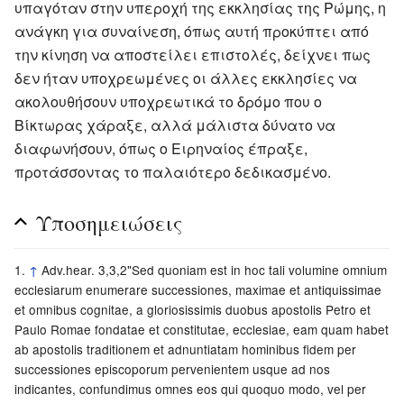
υπαγόταν στην υπεροχή της εκκλησίας της Ρώμης, η
ανάγκη για συναίνεση, όπως αυτή προκύπτει από
την κίνηση να αποστείλει επιστολές, δείχνει πως
δεν ήταν υποχρεωμένες οι άλλες εκκλησίες να
ακολουθήσουν υποχρεωτικά το δρόμο που ο
Βίκτωρας χάραξε, αλλά μάλιστα δύνατο να
διαφωνήσουν, όπως ο Ειρηναίος έπραξε,
προτάσσοντας το παλαιότερο δεδικασμένο.
Υποσημειώσεις
↑
Adv.hear. 3,3,2"Sed quoniam est in hoc tali volumine omnium
ecclesiarum enumerare successiones, maximae et antiquissimae
et omnibus cognitae, a gloriosissimis duobus apostolis Petro et
Paulo Romae fondatae et constitutae, ecclesiae, eam quam habet
ab apostolis traditionem et adnuntiatam hominibus fidem per
successiones episcoporum pervenientem usque ad nos
indicantes, confundimus omnes eos qui quoquo modo, vel per