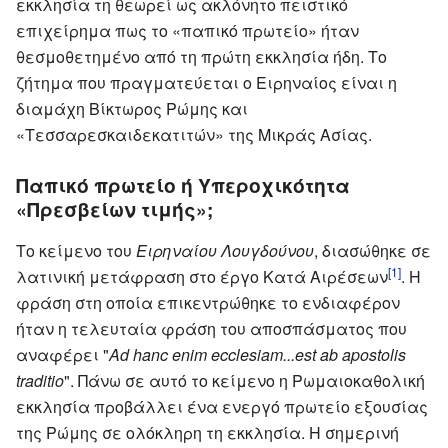
εκκλησία τη θεωρεί ως ακλόνητο πειστικό
επιχείρημα πως το «παπικό πρωτείο» ήταν
θεσμοθετημένο από τη πρώτη εκκλησία ήδη. Το
ζήτημα που πραγματεύεται ο Ειρηναίος είναι η
διαμάχη Βίκτωρος Ρώμης και
«Τεσσαρεσκαιδεκατιτών» της Μικράς Ασίας.
Παπικό πρωτείο ή Υπεροχικότητα
«Πρεσβείων τιμής»;
Το κείμενο του
Ειρηναίου Λουγδούνου
, διασώθηκε σε
[1]
λατινική μετάφραση στο έργο Κατά Αιρέσεων
. H
φράση στη οποία επικεντρώθηκε το ενδιαφέρον
ήταν η τελευταία φράση του αποσπάσματος που
αναφέρει "
Ad hanc enim ecclesiam...est ab apostolis
traditio
". Πάνω σε αυτό το κείμενο η Ρωμαιοκαθολική
εκκλησία προβάλλει ένα ενεργό πρωτείο εξουσίας
της Ρώμης σε ολόκληρη τη εκκλησία. Η σημερινή