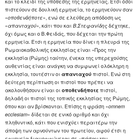
και το κλειδί της υπόθεσης της ερμηνείας. Έτσι όσοι
πιστεύουν σε δουλική ερμηνεία, το ερμηνεύουν σαν
«
οποθενδήποτε
», ενώ σε ελεύθερη απόδοση ως
«
απανταχού
», κάτι που και
Β.Στεφανίδης
δέχτηκε,
όχι όμως και ο Β.Φειδάς, που δέχεται την πρώτη
ερμηνεία. Έτσι η ερμηνεία που δίνει η πλευρά της
Ρωμαιοκαθολικής εκκλησίας είναι «Προς την
εκκλησία (Ρώμης) ταύτην, ένεκα της υπερεχούσης
αυθεντίας είναι ανάγκη να συμφωνεί ολόκληρη η
εκκλησία, τουτέστιν οι
απανταχού
πιστοί. Ενώ στη
δεύτερη περίπτωση οι πιστοί που πρέπει να
ακολουθήσουν είναι οι
οποθενδήποτε
πιστοί,
δηλαδή οι πιστοί της τοπικής εκκλησίας της Ρώμης,
όπου και αν βρίσκονται. Επίσης η φράση «
omnem
ecclesiam
» δίδεται σε ενικό αριθμό και όχι
πληθυντικό, κάτι που ενισχύει περαιτέρω την
άποψη των αρνούντων του πρωτείου, αφού έτσι η
ερμηνεία διαμορφώνεται σε «πάσαν την