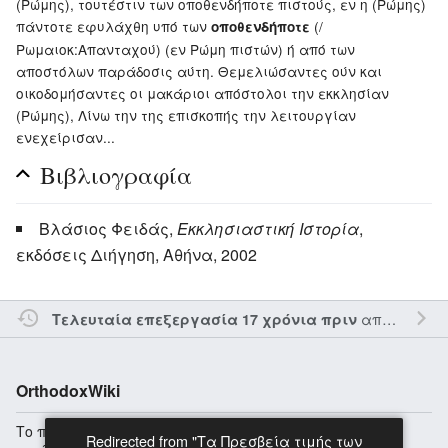
(Ρώμης), τουτέστιν των οποθενδήποτε πιστούς, εν η (Ρώμης)
πάντοτε εφυλάχθη υπό των
(/
οποθενδήποτε
Ρωμαιοκ:Απανταχού) (εν Ρώμη πιστών) ή από των
αποστόλων παράδοσις αύτη. Θεμελιώσαντες ούν και
οικοδομήσαντες οι μακάριοι απόστολοι την εκκλησίαν
(Ρώμης), Λίνω την της επισκοπής την λειτουργίαν
ενεχείρισαν...
Βιβλιογραφία
Βλάσιος Φειδάς,
Εκκλησιαστική Ιστορία
,
εκδόσεις Διήγηση, Αθήνα, 2002
από τον την
Τελευταία επεξεργασία 17 χρόνια πριν
OrthodoxWiki
Το περιεχόμενο είναι διαθέσιμο υπό
GFDL / CC by-sa
Redirected from "Τα Πρεσβεία τιμής των