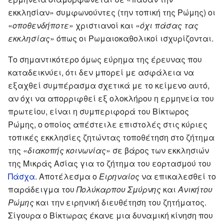
εκκλησίαν» συμφωνούντες (την τοπική της Ρώμης) οι
«
οποθενδήποτε
» χριστιανοί και «
όχι πάσας τας
εκκλησίας
» όπως οι Ρωμαιοκαθολικοί ισχυρίζονται.
Το σημαντικότερο όμως εύρημα της έρευνας που
καταδεικνύει, ότι δεν μπορεί με ασφάλεια να
εξαχθεί συμπέρασμα σχετικά με το κείμενο αυτό,
αν όχι να απορριφθεί εξ ολοκλήρου η ερμηνεία του
πρωτείου, είναι η συμπεριφορά του Βίκτωρος
Ρώμης, ο οποίος απέστειλε επιστολές στις κύριες
τοπικές εκκλησίες ζητώντας τοποθέτηση στο ζήτημα
της «
διακοπής κοινωνίας
» σε βάρος των εκκλησιών
της Μικράς Ασίας για το ζήτημα του εορτασμού του
Πάσχα
. Αποτέλεσμα ο
Ειρηναίος
να επικαλεσθεί το
παράδειγμα του
Πολύκαρπου Σμύρνης
και
Ανικήτου
Ρώμης
και την ειρηνική διευθέτηση του ζητήματος.
Σίγουρα ο Βίκτωρας έκανε μια δυναμική κίνηση που