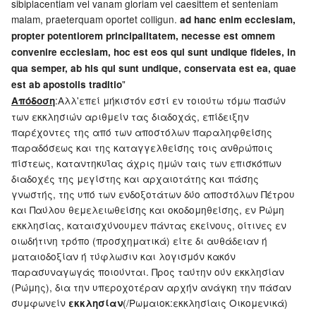
sibiplacentiam vel vanam gloriam vel caesittem et senteniam
malam, praeterquam oportet colligun.
ad hanc enim ecclesiam,
propter potentiorem principalitatem, necesse est omnem
convenire ecclesiam, hoc est eos qui sunt undique fideles, in
qua semper, ab his qui sunt undique, conservata est ea, quae
"
est ab apostolis traditio
:Αλλ'επεί μήκιστόν εστί εν τοιούτω τόμω πασών
Απόδοση
των εκκλησιών αριθμείν τας διαδοχάς, επίδειξην
παρέχοντες της από των αποστόλων παραληφθείσης
παραδόσεως και της καταγγελθείσης τοις ανθρώποις
πίστεως, καταντηκυΐας άχρις ημών ταις των επισκόπων
διαδοχές της μεγίστης και αρχαιοτάτης και πάσης
γνωστής, της υπό των ενδοξοτάτων δύο αποστόλων Πέτρου
και Παύλου θεμελειωθείσης και οκοδομηθείσης, εν Ρώμη
εκκλησίας, καταισχύνουμεν πάντας εκείνους, οίτινες εν
οιωδήτινη τρόπο (προσχηματικά) είτε δι αυθάδειαν ή
ματαιοδοξίαν ή τύφλωσιν και λογισμόν κακόν
παρασυναγωγάς ποιούνται. Προς ταύτην ούν εκκλησίαν
(Ρώμης), δια την υπεροχοτέραν αρχήν ανάγκη την πάσαν
συμφωνείν
(/Ρωμαιοκ:εκκλησίαις Οικομενικά)
εκκλησίαν