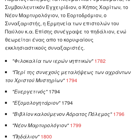
Συμβουλευτικόν Εγχειρίδιον, ο Κήπος Χαρίτων‚ το
Νέον Μαρτυρολόγιον, το Εορτοδρόμιον, ο
Συναξαριστής, η Ερμηνεία των επιστολών του
Παύλου κ.α. Επίσης συνέγραψε το πηδάλιον, ενώ
θεωρείται ένας απο το κορυφαίους
εκκλησιαστικούς συναξαριστές.
"Φιλοκαλία των ιερών νηπτικών"
1782
"Περί της συνεχούς μεταλήψεως των αχράντων
του Χριστού Μυστηρίων"
1794
"Ευεργετινός"
1794
"Εξομολογητάριον"
1794
"Βιβλίον καλούμενον Αόρατος Πόλεμος"
1796
"Νέον Μαρτυρολόγιον"
1799
"Πηδάλιον"
1800