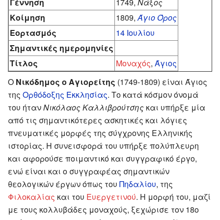
Γέννηση
1749,
Νάξος
Κοίμηση
1809,
Άγιο Όρος
Εορτασμός
14 Ιουλίου
Σημαντικές ημερομηνίες
Τίτλος
Μοναχός
,
Άγιος
O
Νικόδημος ο Αγιορείτης
(1749-1809) είναι Άγιος
της
Ορθόδοξης Εκκλησίας
. Το κατά κόσμον όνομά
του ήταν
Νικόλαος Καλλιβρούτσης
και υπήρξε μία
από τις σημαντικότερες ασκητικές και λόγιες
πνευματικές μορφές της σύγχρονης Ελληνικής
ιστορίας. Η συνεισφορά του υπήρξε πολύπλευρη
και αφορούσε ποιμαντικό και συγγραφικό έργο,
ενώ είναι και ο συγγραφέας σημαντικών
θεολογικών έργων όπως του
Πηδαλίου
, της
Φιλοκαλίας
και του
Ευεργετινού
. Η μορφή του, μαζί
με τους κολλυβάδες μοναχούς, ξεχώρισε τον 18ο