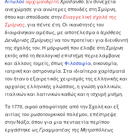
Αιτωλού
αρχιμανδρίτη
Χρύσανθο
. Εν συνεχεία
ανεχώρησε για ανώτερες σπουδές στη Σμύρνη,
όπου και σπούδασε στην
Ευαγγελική σχολή της
Σμύρνης
, για πέντε έτη. Οι ικανότητές του
διαφάνηκαν αμέσως, με αποτέλεσμα ο
Ιερόθεος
Δενδρινός (Σμύρνης)
να τον προτείνει για διευθυντή
της σχολής του. Η μόρφωσή που έλαβε στη
Σμύρνη
εκτός από τη
θεολογική επιστήμη
περιελάμβανε
και άλλους τομείς, όπως
Φιλοσοφία
, οικονομία,
ιατρική και αστρονομία. Στα ιδιαίτερα χαρίσματά
του ήταν ο εξαιρετικός χειρισμός της ελληνικής και
αρχαίας ελληνικής γλώσσας, η γνώση γαλλικών,
ιταλικών και λατινικών καθώς και η ισχυρή μνήμη.
Το 1770, αφού αποφοίτησε από την Σχολή και εξ
αιτίας του ρωσοτουρκικού πολέμου, επέστρεψε
στην Νάξο, όπου για μια πενταετία περίπου
εργάστηκε ως
Γραμματέας της Μητροπόλεως