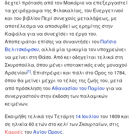
δεχτεί πρόταση από τον Μακάριο να επεξεργαστεί
τα χειρόγραφα της Φιλοκαλίας, του Ευεργετινού
και του βιβλίου Περί συνεχούς μεταλήψεως, με
αποτέλεσμα να αποσυρθεί ως ερημίτης στην
Καψάλα για να συνεχίσει το έργο του.
Αποπειράται επίσης να συναντήσει τον
Παΐσιο
Βελιτσκόφσκυ
, αλλά μία τρικυμία τον υποχρεώνει
να μείνει στη Θάσο. Από κει οδηγείται τελικά στη
Σκυροπούλα, όπου μένει υποτακτικός ενός μοναχού
[1]
Αρσενίου
. Επιστρέφει και πάλι στο Όρος το 1784,
όπου θα μείνει μέχρι το τέλος της ζωής του, μετά
από πρόσκληση του
Αθανασίου του Παρίου
για να
συνεργαστούν στην έκδοση των παλαμικών
κειμένων.
Εκοιμήθη τελικά την Τετάρτη
14 Ιουλίου
του 1809 και
σε ηλικία 60 ετών στο
κελί των Σκουρταίων
, στις
Καρυές
του
Αγίου Όρους
.