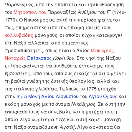
Παροναξίας
, υπό την εποπτεία και την καθοδήγηση
του
Μητροπολίτου
Παροναξίας
Ανθίμου του Γ΄
(1742-
1779). Ο Νικόδημος σε αυτή την περίοδο φαίνεται
πως επηρεάστηκε από την επαφή του με τους
κολλυβάδες
μοναχούς, οι οποίοι είχαν καταφύγει
στη Νάξο αλλά και από σημαντικές
προσωπικότητες, όπως είναι ο Άγιος
Μακάριος
Νοταράς
Επίσκοπος
Κορίνθου
. Στο νησί της Νάξου
επίσης φαίνεται να συνδέθηκε έντονα με τους
Ιησουσίτες
, από τους οποίους εικάζεται ότι οφείλει
τη βαθιά γνώση της δυτικής θεολογίας, αλλά και
της ιταλικής γλώσσας. Τελικώς το 1775 εισήχθη
στην
Ιερά Μονή Αγίου Διονυσίου
του
Αγίου Όρους
και
εκάρη μοναχός με το όνομα
Νικόδημος
. Σε αυτή την
απόφαση ίσως να συνέβαλε και η μητέρα του, η
οποία λίγο νωρίτερα είχε και αυτή καρεί μοναχή
στη Νάξο ονομαζόμενη
Αγαθή
. Λίγο αργότερα θα