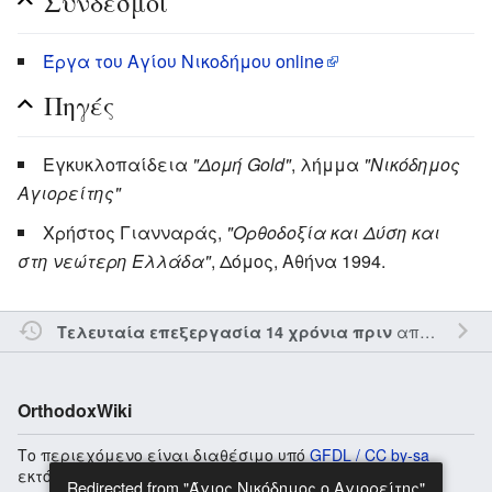
Σύνδεσμοι
Έργα του Αγίου Νικοδήμου online
Πηγές
Εγκυκλοπαίδεια
"Δομή Gold"
, λήμμα
"Νικόδημος
Αγιορείτης"
Χρήστος Γιανναράς,
"Ορθοδοξία και Δύση και
στη νεώτερη Ελλάδα"
, Δόμος, Αθήνα 1994.
από τον την
Τελευταία επεξεργασία 14 χρόνια πριν
OrthodoxWiki
Το περιεχόμενο είναι διαθέσιμο υπό
GFDL / CC by-sa
εκτός αν αναφέρεται διαφορετικά.