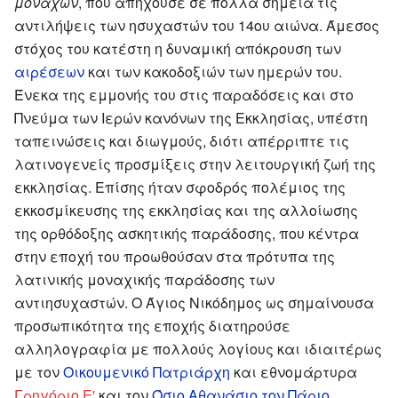
μοναχών
, που απηχούσε σε πολλά σημεία τις
αντιλήψεις των ησυχαστών του 14ου αιώνα. Άμεσος
στόχος του κατέστη η δυναμική απόκρουση των
αιρέσεων
και των κακοδοξιών των ημερών του.
Ένεκα της εμμονής του στις παραδόσεις και στο
Πνεύμα των Ιερών κανόνων της Εκκλησίας, υπέστη
ταπεινώσεις και διωγμούς, διότι απέρριπτε τις
λατινογενείς προσμίξεις στην λειτουργική ζωή της
εκκλησίας. Επίσης ήταν σφοδρός πολέμιος της
εκκοσμίκευσης της εκκλησίας και της αλλοίωσης
της ορθόδοξης ασκητικής παράδοσης, που κέντρα
στην εποχή του προωθούσαν στα πρότυπα της
λατινικής μοναχικής παράδοσης των
αντιησυχαστών. Ο Άγιος Νικόδημος ως σημαίνουσα
προσωπικότητα της εποχής διατηρούσε
αλληλογραφία με πολλούς λογίους και ιδιαιτέρως
με τον
Οικουμενικό Πατριάρχη
και εθνομάρτυρα
Γρηγόριο Ε'
και τον
Όσιο Αθανάσιο τον Πάριο
.