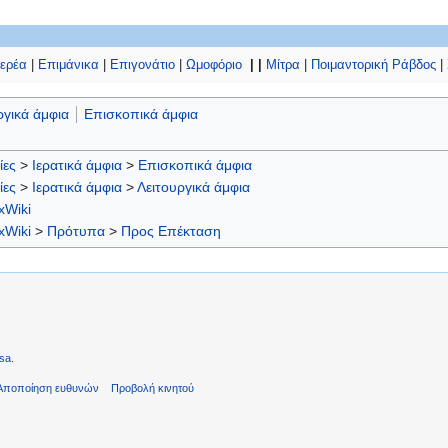
Ιερέα
|
Επιμάνικα
|
Επιγονάτιο
|
Ωμοφόριο
| |
Μίτρα
|
Ποιμαντορική Ράβδος
|
ργικά άμφια
Επισκοπικά άμφια
ίες
>
Ιερατικά άμφια
>
Επισκοπικά άμφια
ίες
>
Ιερατικά άμφια
>
Λειτουργικά άμφια
xWiki
xWiki
>
Πρότυπα
>
Προς Επέκταση
sa
.
Αποποίηση ευθυνών
Προβολή κινητού