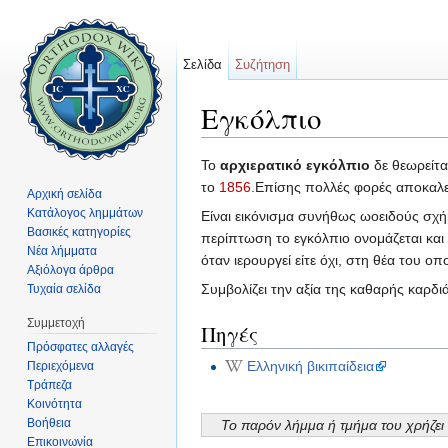
Σελίδα
Συζήτηση
Εγκόλπιο
Μετάβαση σε:
πλοήγηση
,
αναζήτηση
Το
αρχιερατικό εγκόλπιο
δε θεωρείτα
το
1856
.Επίσης πολλές φορές αποκαλε
Αρχική σελίδα
Κατάλογος λημμάτων
Είναι εικόνισμα συνήθως ωοειδούς σχήμ
Βασικές κατηγορίες
περίπτωση το εγκόλπιο ονομάζεται και
Νέα λήμματα
όταν ιερουργεί είτε όχι, στη θέα του ο
Αξιόλογα άρθρα
Συμβολίζει την αξία της καθαρής καρδιά
Τυχαία σελίδα
Συμμετοχή
Πηγές
Πρόσφατες αλλαγές
Ελληνική βικιπαίδεια
Περιεχόμενα
Τράπεζα
Κοινότητα
Βοήθεια
Το παρόν λήμμα ή τμήμα του χρήζε
Επικοινωνία