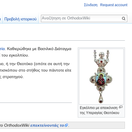
Σύνδεση
Request account
Αναζήτηση
α
Προβολή ιστορικού
σία
. Καθιερώθηκε με Βασιλικό Διάταγμα
ί του εγκολπίου.
λιο, ή την Θεοτόκο (οπότε σε αυτή την
επισκόπου στο στήθος του πάντοτε είτε
ές στρατηγού.
Εγκόλπιο με απεικόνιση
της Υπεραγίας Θεοτόκου
 το OrthodoxWiki
επεκτείνοντάς το
.