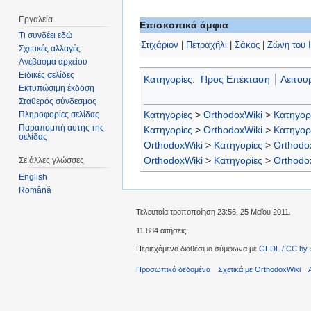
Εργαλεία
Επισκοπικά άμφια
Τι συνδέει εδώ
Στιχάριον
|
Πετραχήλι
|
Σάκος
|
Ζώνη του 
Σχετικές αλλαγές
Ανέβασμα αρχείου
Ειδικές σελίδες
Κατηγορίες
:
Προς Επέκταση
Λειτου
Εκτυπώσιμη έκδοση
Σταθερός σύνδεσμος
Κατηγορίες
>
OrthodoxWiki
>
Κατηγορ
Πληροφορίες σελίδας
Παραπομπή αυτής της
Κατηγορίες
>
OrthodoxWiki
>
Κατηγορ
σελίδας
OrthodoxWiki
>
Κατηγορίες
>
Orthodo
OrthodoxWiki
>
Κατηγορίες
>
Orthodo
Σε άλλες γλώσσες
English
Română
Τελευταία τροποποίηση 23:56, 25 Μαΐου 2011.
11.884 αιτήσεις
Περιεχόμενο διαθέσιμο σύμφωνα με
GFDL / CC by-
Προσωπικά δεδομένα
Σχετικά με OrthodoxWiki