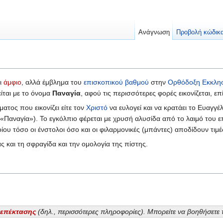
Ανάγνωση
Προβολή κώδικ
ι
άμφιο
, αλλά έμβλημα του
επισκοπικού βαθμού
στην
Ορθόδοξη Εκκλη
ίται με το όνομα
Παναγία
, αφού τις περισσότερες φορές εικονίζεται, επ
ατος που εικονίζει είτε τον
Χριστό
να ευλογεί και να κρατάει το Ευαγγέ
 «Παναγία»). Το εγκόλπιο φέρεται με χρυσή αλυσίδα από το λαιμό του 
ποίου τόσο οι ένστολοι όσο και οι φιλαρμονικές (μπάντες) αποδίδουν τιμ
ς και τη σφραγίδα και την ομολογία της πίστης.
ι
επέκτασης
(δηλ., περισσότερες πληροφορίες). Μπορείτε να βοηθήσετε