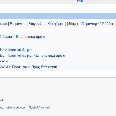
το
.
Ιερέα
|
Επιμάνικα
|
Επιγονάτιο
|
Ωμοφόριο
| |
Μίτρα
|
Ποιμαντορική Ράβδος
κά άμφια
Επισκοπικά άμφια
ίες
>
Ιερατικά άμφια
ίες
>
Ιερατικά άμφια
>
Επισκοπικά άμφια
xWiki
xWiki
>
Πρότυπα
>
Προς Επέκταση
sa
.
Αποποίηση ευθυνών
Προβολή κινητού