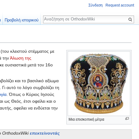
Σύνδεση
Request account
Αναζήτηση
α
Προβολή ιστορικού
ς (του κλειστού στέμματος με
ά την
Άλωση της
κε ουσιαστικά μετά τον 16ο
ολίζει και το βασιλικό αξίωμα
 Γι αυτό το λόγο συμβολίζει τη
ργία
. Όπως ο Κύριος Ιησούς
 ως Θεός, έτσι οφείλει και ο
αυτής, οφείλει να ενδύεται την
Μια επισκοπική μίτρα
το OrthodoxWiki
επεκτείνοντάς