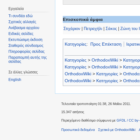
Εργαλεία
Τι συνδέει εδώ
Επισκοπικά άμφια
Σχετικές αλλαγές
Ανέβασμα αρχείου
Στιχάριον
|
Πετραχήλι
|
Σάκος
|
Ζώνη του 
Ειδικές σελίδες
Εκτυπώσιμη έκδοση
Κατηγορίες
:
Προς Επέκταση
Ιερατι
Σταθερός σύνδεσμος
Πληροφορίες σελίδας
Παραπομπή αυτής της
Κατηγορίες
>
OrthodoxWiki
>
Κατηγορ
σελίδας
Κατηγορίες
>
OrthodoxWiki
>
Κατηγορ
Σε άλλες γλώσσες
OrthodoxWiki
>
Κατηγορίες
>
Orthodo
English
OrthodoxWiki
>
Κατηγορίες
>
Orthodo
Τελευταία τροποποίηση 01:38, 26 Μαΐου 2011.
15.347 αιτήσεις
Περιεχόμενο διαθέσιμο σύμφωνα με
GFDL / CC by-
Προσωπικά δεδομένα
Σχετικά με OrthodoxWiki