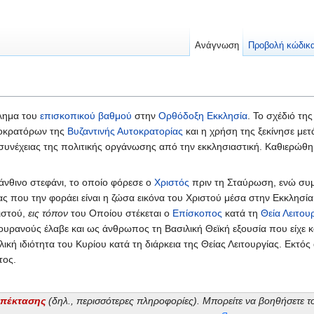
Ανάγνωση
Προβολή κώδικ
βλημα του
επισκοπικού βαθμού
στην
Ορθόδοξη Εκκλησία
. Το σχέδιό τη
τοκρατόρων της
Βυζαντινής Αυτοκρατορίας
και η χρήση της ξεκίνησε μετ
συνέχειας της πολιτικής οργάνωσης από την εκκλησιαστική. Καθιερώθη
άνθινο στεφάνι, το οποίο φόρεσε ο
Χριστός
πριν τη Σταύρωση, ενώ συμβ
έας που την φοράει είναι η ζώσα εικόνα του Χριστού μέσα στην Εκκλησία.
ιστού,
εις τόπον
του Οποίου στέκεται ο
Επίσκοπος
κατά τη
Θεία Λειτου
υρανούς έλαβε και ως άνθρωπος τη Βασιλική Θεϊκή εξουσία που είχε και
ική ιδιότητα του Κυρίου κατά τη διάρκεια της Θείας Λειτουργίας. Εκτός 
τος.
επέκτασης
(δηλ., περισσότερες πληροφορίες). Μπορείτε να βοηθήσετε 