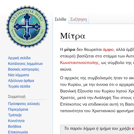
Σελίδα
Συζήτηση
Μίτρα
Μετάβαση σε:
πλοήγηση
,
αναζήτηση
Η
μίτρα
δεν θεωρείται
άμφιο
, αλλά έμ
σταυρό) βασίζεται στο στέμμα των Αυ
Αρχική σελίδα
Κωνσταντινούπολης
, ως σύμβολο της 
Κατάλογος λημμάτων
αιώνα.
Βασικές κατηγορίες
Νέα λήμματα
Ο αρχικός της συμβολισμός ήταν το ακ
Αξιόλογα άρθρα
του Κυρίου, με την έννοια ότι ο αρχιερ
Τυχαία σελίδα
Βασιλική Εξουσία του Κυρίου Ιησού Χρ
Συμμετοχή
Χριστός, μετά την Ανάληψή Του στους ο
Πρόσφατες αλλαγές
Επίσκοπος να επιδεικνύει αυτή τη Βασιλ
Περιεχόμενα
ταπεινότητα του Χριστιανικού φρονήμα
Τράπεζα
Κοινότητα
Βοήθεια
Το παρόν λήμμα ή τμήμα του χρήζει
Επικοινωνία