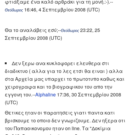
φτιάξαμε ένα καλό αρθράκι για τη μονή.:-).--
16:46, 4 Σεπτεμβρίου 2008 (UTC)
Θεόδωρος
Θα το αναλάβεις εσύ;--
23:22, 25
Θεόδωρος
Σεπτεμβρίου 2008 (UTC)
Δεν ξερω ανα κυκλοφορει ελευθερα στι
διαδικτυο ( αλλα για το λες ετσι θα ειναι ) αλλα
στα Αρχεία μας υπαρχει το πρωτοτυπο καθως και
χειρογραφα και το βιογραφικου του απο την
εγγονη του.--
Alphaline
17:36, 30 Σεπτεμβρίου 2008
(UTC)
Θετικες ηταν οι παρατησεις γιατι παντα κατι
βρισκουμε το οποιο δεν γνωριζουμε. Δεν ηξερα οτι
του Παπαοικονομου ηταν on line. Tα "Δοκίμια