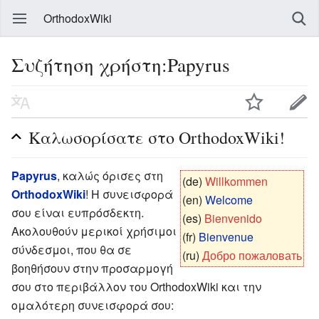
OrthodoxWiki
Συζήτηση χρήστη:Papyrus
Καλωσορίσατε στο OrthodoxWiki!
Papyrus
, καλώς όρισες στη
(de)
Willkommen
OrthodoxWiki
! Η συνεισφορά
(en)
Welcome
σου είναι ευπρόσδεκτη.
(es)
Bienvenido
Ακολουθούν μερικοί χρήσιμοι
(fr)
Bienvenue
σύνδεσμοι, που θα σε
(ru)
Добро пожаловать
βοηθήσουν στην προσαρμογή
σου στο περιβάλλον του OrthodoxWiki και την
ομαλότερη συνεισφορά σου: