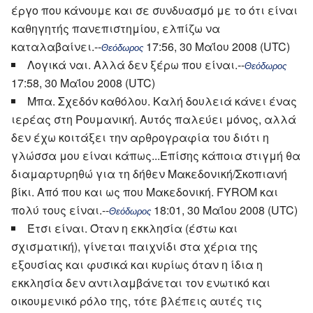
έργο που κάνουμε και σε συνδυασμό με το ότι είναι
καθηγητής πανεπιστημίου, ελπίζω να
καταλαβαίνει.--
17:56, 30 Μαΐου 2008 (UTC)
Θεόδωρος
Λογικά ναι. Αλλά δεν ξέρω που είναι.--
Θεόδωρος
17:58, 30 Μαΐου 2008 (UTC)
Μπα. Σχεδόν καθόλου. Καλή δουλειά κάνει ένας
ιερέας στη Ρουμανική. Αυτός παλεύει μόνος, αλλά
δεν έχω κοιτάξει την αρθρογραφία του διότι η
γλώσσα μου είναι κάπως...Επίσης κάποια στιγμή θα
διαμαρτυρηθώ για τη δήθεν Μακεδονική/Σκοπιανή
βίκι. Από που και ως που Μακεδονική. FYROM και
πολύ τους είναι.--
18:01, 30 Μαΐου 2008 (UTC)
Θεόδωρος
Έτσι είναι. Όταν η εκκλησία (έστω και
σχισματική), γίνεται παιχνίδι στα χέρια της
εξουσίας και φυσικά και κυρίως όταν η ίδια η
εκκλησία δεν αντιλαμβάνεται τον ενωτικό και
οικουμενικό ρόλο της, τότε βλέπεις αυτές τις