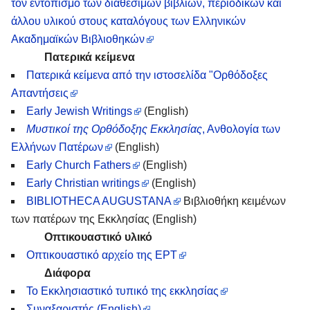
τον εντοπισμό των διαθέσιμων βιβλίων, περιοδικών και
άλλου υλικού στους καταλόγους των Ελληνικών
Ακαδημαϊκών Βιβλιοθηκών
Πατερικά κείμενα
Πατερικά κείμενα από την ιστοσελίδα "Ορθόδοξες
Απαντήσεις
Early Jewish Writings
(English)
Μυστικοί της Ορθόδοξης Εκκλησίας
, Ανθολογία των
Ελλήνων Πατέρων
(English)
Early Church Fathers
(English)
Early Christian writings
(English)
BIBLIOTHECA AUGUSTANA
Βιβλιοθήκη κειμένων
των πατέρων της Εκκλησίας (English)
Οπτικουαστικό υλικό
Οπτικουαστικό αρχείο της ΕΡΤ
Διάφορα
Το Εκκλησιαστικό τυπικό της εκκλησίας
Συναξαριστής (Εnglish)