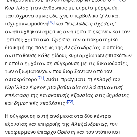
Κύριλλος
ήταν άνθρωπος με ευρεία μόρφωση,
ταυτόχρονα όμως έδειχνε υπερβολικό ζήλο και
[70]
ισχυρογνωμοσύνη
και
"θυελώδεις σχέσεις"
αναπτύχθηκαν αμέσως ανάμεσα σ' εκείνον και τον
-επίσης χριστιανό-
Ορέστη
, τον αυτοκρατορικό
διοικητή της πόλεως της
Αλεξανδρείας
, ο οποίος
αντιπαθούσε κάθε είδους κυριαρχία των επισκόπων
η οποία ερχόταν σε σύγκρουση με τις δικαιοδοσίες
των αξιωματούχων που διορίζονταν από τον
[71]
αυτοκράτορα
. Διότι, πράγματι,
"η εκλογή του
Κυρίλλου έφερε μια βαθμιαία αλλά σημαντική
επέκταση της επισκοπικής εξουσίας στις δημόσιες
[72]
και δημοτικές υποθέσεις"
.
Η σύγκρουση αυτή ανάμεσα στα δύο κέντρα
εξουσίας και επιρροής της
Αλεξάνδρειας
, τον
νεοφερμένο έπαρχο
Ορέστη
και τον ντόπιο και