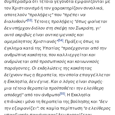
συμπέρασμα ότι τέτοια γεγονότα εμφανίζονται με
τον Χριστιανισμό ή τον χαρακτηρίζουν συνολικά,
αποτελούν
"προλήψεις"
που
"πρέπει να
[53]
διαλυθούν"
· Τέτοιες
προλήψεις
"όπως φαίνεται
δεν υπήρχαν διόλου στη σκέψη του Σωκράτη, γι'
αυτό ακριβώς είναι αντικειμενικός και
[54]
αμερόληπτος Χριστιανός"
. Πράξεις όπως το
έγκλημα κατά της
Υπατίας
"προέρχονται από την
ανθρώπινη κακότητα, που καλλιεργείται και
ανδρώνεται από προσωπικούς και κοινωνικούς
παράγοντες. Οι εκδηλώσεις της κακότητας
δείχνουν πως η θεραπεία, την οποία επαγγέλλεται
η Εκκλησία, δεν έγινε. Και ο λόγος είναι σαφής·
μια τέτοια θεραπεία προϋποθέτει την ελεύθερη
[55]
αποδοχή"
από τον άνθρωπο
. Η Εκκλησία
επιδιώκει μόνο τη θεραπεία της βούλησης και
"δεν
την εξαφανίζει"
: σε καμία περίπτωση
"ο ελεύθερος
υπαρξιακός παράγοντας"
δεν προορίζεται