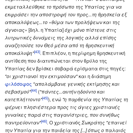
εκμεταλλεύθηκε το πρόσωπο της Υπατίας για να
εκφράσει την αποστροφή του προς...τη θρησκεία εξ
αποκαλύψεως...το «θύμα των προλήψεων και της
άγνοιας»
[δηλ. η Υπατία]
όχι μόνο πίστευε στις
λυτρωτικές δυνάμεις της λογικής αλλά επίσης
αναζητούσε τον Θεό μέσα από τη θρησκευτική
[43]
αποκάλυψη"
. Επιπλέον, η περίφημη θρησκευτική
αντίθεση που διατυπώνεται στον θρύλο της
Υπατίας
δεν βρίσκει σοβαρά ερίσματα στις πηγές:
"οι χριστιανοί την εκτιμούσαν"
και η διάσημη
φιλόσοφος
"απολάμβανε γενικής εκτίμησης και
[44]
σεβασμού"
(
"πάντες...αυτήν ηδούντο και
[45]
κατεπλήττοντο"
), ενώ
"η παρθενία της Υπατίας τη
φέρνει πλησιέστερα προς τις άγιες χριστιανές
γυναίκες παρά στις παγανίστριες, που συνήθως
[46]
παντρεύονταν"
. Ο χριστιανός
Σωκράτης
"επαινεί
την Υπατία για την παιδεία της [...] όπως ο παλαιός