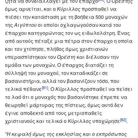
ζητά να συνδιαλλαγεί με τον έπαρχο
. Ο
Ορέστης
όμως αρνείται, και ο
Κύριλλος
προσπαθεί να
πιέσει την κατάσταση με τη βοήθεια 500 μοναχών
της
Αιγύπτου
οι οποίοι οχλαγωγούσαν κατά του
έπαρχου κατηγορώντας τον ως ειδωλολάτρη. Ένας
από αυτούς πέταξε μια πέτρα στον έπαρχο η οποία
και τον χτύπησε, πλήθος όμως χριστιανών
υπερασπίστηκαν τον
Ορέστη
και διέλυσαν την
ομάδα των μοναχών. Ο έπαρχος διατάζει τη
σύλληψή του μοναχού, τον καταδικάζει σε
βασανιστήρια, αλλά τον βασανίζουν τόσο, που
[81]
τελικά πέθανε
. Ο
Κύριλλος
προσπαθεί να πείσει
το λαό ότι ο μοναχός που βασανίστηκε έπρεπε να
θεωρηθεί μάρτυρας της πίστεως, όμως αυτό δεν
έγινε αποδεκτό από τους μετριοπαθείς
[82]
χριστιανούς και τελικά ο
Κύριλλος
υποχώρησε
.
"Η κεφαλή όμως της εκκλησίας και ο εκπρόσωπος