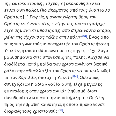
της αυτοκρατορικής ισχύος εξακολούθησαν να
είναι αντίπαλοι. Πιο άκαμπτος από τους δυο ήταν ο
Ορέστης
[...]
Σαφώς, η ανυποχώρητη θέση του
Ορέστη απέναντι στις ενέργειες του πατριάρχη
είχε σημαντική υποστήριξη από σημαίνοντα άτομα,
[83]
μέλη της άρχουσας τάξης στην πόλη"
. Ένας από
τους πιο γνωστούς υποστηρικτές του
Ορέστη
ήταν η
Υπατία
, η οποία σύμφωνα με τις πηγές, είχε λόγο
βαρυσήμαντο στις υποθέσεις της πόλης. Άρχισε να
διαδίδεται από μερίδα των χριστιανών ότι βασικό
ρόλο στην αδιαλλαξία του
Ορέστη
να συμφιλιωθεί
[84]
με τον
Κύριλλο
, έπαιζε η
Υπατία
. Όσο όμως
συνεχιζόταν η αδιαλλαξία αυτή, είχε μεγάλες
επιπτώσεις στον χριστιανικό πληθυσμό, διότι
συνοδευόταν και από την υποστήριξη του
Ορέστη
προς την εβραϊκή κοινότητα, η οποία προκαλούσε
[85]
διαρκώς τους χριστιανούς
.