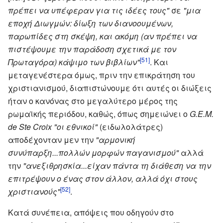
πρέπει να υπέφεραν για τις ιδέες τους"
σε
"μια
εποχή Διωγμών: δίωξη των διανοουμένων,
παρωπίδες στη σκέψη, και ακόμη (αν πρέπει να
πιστέψουμε την παράδοση σχετικά με τον
[51]
Πρωταγόρα) κάψιμο των βιβλίων"
. Και
μεταγενέστερα όμως, πριν την επικράτηση του
χριστιανισμού, διαπιστώνουμε ότι αυτές οι διώξεις
ήταν ο κανόνας στο μεγαλύτερο μέρος της
ρωμαϊκής περιόδου, καθώς, όπως σημειώνει ο
G.E.M.
de Ste Croix
"οι εθνικοί"
(ειδωλολάτρες)
αποδέχονταν μεν την
"αρμονική
συνύπαρξη...πολλών μορφών παγανισμού"
αλλά
την
"ανεξιθρησκία...είχαν πάντα τη διάθεση να την
επιτρέψουν ο ένας στον άλλον, αλλά όχι στους
[52]
χριστιανούς"
.
Κατά συνέπεια, απόψεις που οδηγούν στο