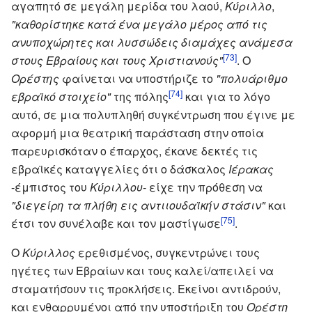
αγαπητό σε μεγάλη μερίδα του λαού,
Κύριλλο
,
"καθορίστηκε κατά ένα μεγάλο μέρος από τις
ανυποχώρητες και λυσσώδεις διαμάχες ανάμεσα
[73]
στους Εβραίους και τους Χριστιανούς"
. Ο
Ορέστης
φαίνεται να υποστήριζε το
"πολυάριθμο
[74]
εβραϊκό στοιχείο"
της πόλης
και για το λόγο
αυτό, σε μια πολυπληθή συγκέντρωση που έγινε με
αφορμή μια θεατρική παράσταση στην οποία
παρευρισκόταν ο έπαρχος, έκανε δεκτές τις
εβραϊκές καταγγελίες ότι ο δάσκαλος
Ιέρακας
-έμπιστος του
Κύριλλου
- είχε την πρόθεση να
"διεγείρη τα πλήθη εις αντιιουδαϊκήν στάσιν"
και
[75]
έτσι τον συνέλαβε και τον μαστίγωσε
.
Ο
Κύριλλος
ερεθισμένος, συγκεντρώνει τους
ηγέτες των Εβραίων και τους καλεί/απειλεί να
σταματήσουν τις προκλήσεις. Εκείνοι αντιδρούν,
και ενθαρρυμένοι από την υποστήριξη του
Ορέστη