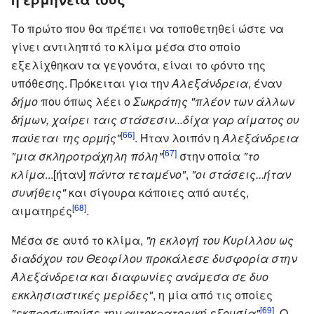
Το πρώτο που θα πρέπει να τοποθετηθεί ώστε να
γίνει αντιληπτό το κλίμα μέσα στο οποίο
εξελίχθηκαν τα γεγονότα, είναι το φόντο της
υπόθεσης. Πρόκειται για την
Αλεξάνδρεια
, έναν
δήμο
που όπως λέει ο
Σωκράτης
"πλέον των άλλων
δήμων, χαίρει ταις στάσεσιν...δίχα γαρ αίματος ου
[66]
παύεται της ορμής"
. Ήταν λοιπόν η
Αλεξάνδρεια
[67]
"μια σκληροτράχηλη πόλη"
στην οποία
"το
κλίμα
...[ήταν]
πάντα τεταμένο"
,
"οι στάσεις...ήταν
συνήθεις"
και σίγουρα κάποιες από αυτές,
[68]
αιματηρές
.
Μέσα σε αυτό το κλίμα,
"η εκλογή του Κυρίλλου ως
διαδόχου του Θεοφίλου προκάλεσε δυσφορία στην
Αλεξάνδρεια και διαφωνίες ανάμεσα σε δυο
εκκλησιαστικές μερίδες"
, η μία από τις οποίες
[69]
"εκπροσωπούσε την αυτοκρατορική εξουσία"
. Ο