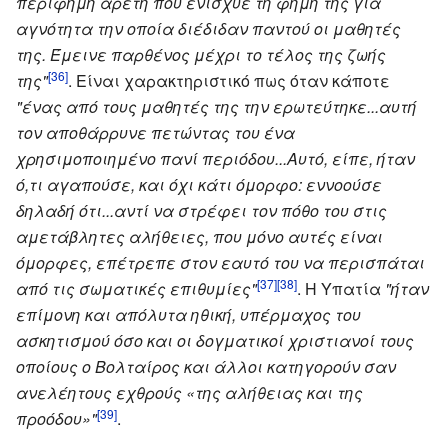
περίφημη αρετή που ενίσχυε τη φήμη της για
αγνότητα την οποία διέδιδαν παντού οι μαθητές
της. Έμεινε παρθένος μέχρι το τέλος της ζωής
[36]
της"
. Είναι χαρακτηριστικό πως όταν κάποτε
"ένας από τους μαθητές της την ερωτεύτηκε...αυτή
τον αποθάρρυνε πετώντας του ένα
χρησιμοποιημένο πανί περιόδου...Αυτό, είπε, ήταν
ό,τι αγαπούσε, και όχι κάτι όμορφο: εννοούσε
δηλαδή ότι...αντί να στρέφει τον πόθο του στις
αμετάβλητες αλήθειες, που μόνο αυτές είναι
όμορφες, επέτρεπε στον εαυτό του να περισπάται
[37]
[38]
από τις σωματικές επιθυμίες"
. Η Υπατία
"ήταν
επίμονη και απόλυτα ηθική, υπέρμαχος του
ασκητισμού όσο και οι δογματικοί χριστιανοί τους
οποίους ο Βολταίρος και άλλοι κατηγορούν σαν
ανελέητους εχθρούς «της αλήθειας και της
[39]
προόδου»"
.