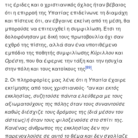
τις έριδες και ο χριστιανικός όχλος ήταν βέβαιος
ότι η επιρροή της
Υπατίας
επιδείνωνε τη διαμάχη
και πίστευε ότι, αν έβγαινε εκείνη από τη μέση, θα
μπορούσε να επιτευχθεί η συμφιλίωση. Έτσι τη
δολοφόνησαν με δική τους πρωτοβουλία όχι σαν
εχθρό της πίστης, αλλά σαν ένα υποτιθέμενο
εμπόδιο της ποθητής συμφιλίωσης
Κύριλλου
και
Ορέστη
, που θα έφερνε την τάξη και την ησυχία
[89]
στην πόλη και τους κατοίκους της
.
Οι πληροφορίες μας λένε ότι η
Υπατία
έχαιρε
εκτίμησης από τους χριστιανούς·
"αν και εκτός
εκκλησίας, συζητούσε πάντα ελεύθερα με τους
αξιωματούχους της πόλης όταν τους συναντούσε
καθώς διέσχιζε τους δρόμους της (διά μέσον του
άστεως) ή όταν τους φιλοξενούσε στο σπίτι της.
Κανένας άνθρωπος της εκκλησίας δεν την
παρενοχλούσε σε αυτό το θέμα και δεν σχολίαζε