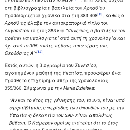
περίπου 60 ετών όταν πέθανε"
. Επιπλέον, συχνά
στη βιβλιογραφία η βασιλεία του
Αρκαδίου
[13]
προσδιορίζεται χρονικά στα έτη 383-408
, καθώς ο
Αρκάδιος
έλαβε τον αυτοκρατορικό τίτλο του
Αυγούστου
το έτος 383 και
"συνεπώς, η βασιλεία του
πρέπει να υπολογιστεί από αυτή τη χρονολογία και
όχι από το 395, οπότε πέθανε ο πατέρας του,
[14]
Θεοδόσιος Α΄"
.
Εκτός αυτών, η βιογραφία του
Συνεσίου
,
αγαπημένου μαθητή της
Υπατίας
, προσφέρει ένα
πρόσθετο επιχείρημα υπέρ της χρονολογίας
355/360. Σύμφωνα με την
Maria Dzielska
:
"Αν και το έτος της γέννησης του, το 370, είναι υπό
αμφισβήτηση, η περίοδος των σπουδών του με την
Υπατία -η δεκαετία του 390- είναι απολύτως
βέβαιη. Ο Κάμερον ομοίως πιστεύει ότι το έτος