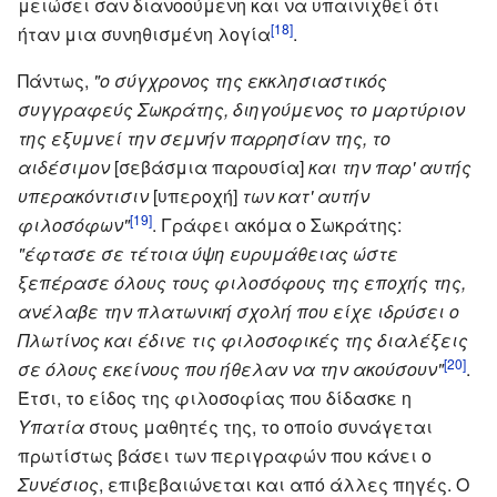
μειώσει σαν διανοούμενη και να υπαινιχθεί ότι
[18]
ήταν μια συνηθισμένη λογία
.
Πάντως,
"ο σύγχρονος της εκκλησιαστικός
συγγραφεύς Σωκράτης, διηγούμενος το μαρτύριον
της εξυμνεί την σεμνήν παρρησίαν της, το
αιδέσιμον
[σεβάσμια παρουσία]
και την παρ' αυτής
υπερακόντισιν
[υπεροχή]
των κατ' αυτήν
[19]
φιλοσόφων"
. Γράφει ακόμα ο Σωκράτης:
"έφτασε σε τέτοια ύψη ευρυμάθειας ώστε
ξεπέρασε όλους τους φιλοσόφους της εποχής της,
ανέλαβε την πλατωνική σχολή που είχε ιδρύσει ο
Πλωτίνος και έδινε τις φιλοσοφικές της διαλέξεις
[20]
σε όλους εκείνους που ήθελαν να την ακούσουν"
.
Έτσι, το είδος της φιλοσοφίας που δίδασκε η
Υπατία
στους μαθητές της, το οποίο συνάγεται
πρωτίστως βάσει των περιγραφών που κάνει ο
Συνέσιος
, επιβεβαιώνεται και από άλλες πηγές. Ο