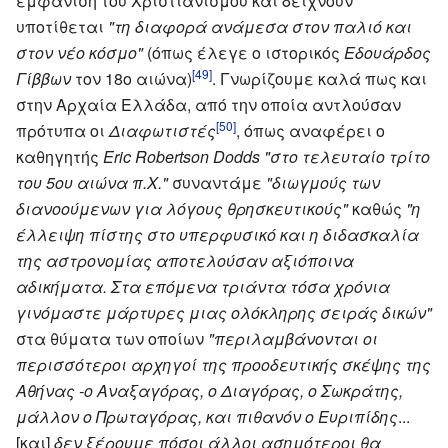
εμφάνιση του Χριστιανισμού και δείχνουν
υποτίθεται
"τη διαφορά ανάμεσα στον παλιό και
στον νέο κόσμο"
(όπως έλεγε ο ιστορικός
Εδουάρδος
[49]
Γίββων
τον 18ο αιώνα)
. Γνωρίζουμε καλά πως και
στην Αρχαία Ελλάδα, από την οποία αντλούσαν
[50]
πρότυπα οι
Διαφωτιστές
, όπως αναφέρει ο
καθηγητής
Eric Robertson Dodds
"στο τελευταίο τρίτο
του 5ου αιώνα π.Χ."
συναντάμε
"διωγμούς των
διανοούμενων για λόγους θρησκευτικούς"
καθώς
"η
έλλειψη πίστης στο υπερφυσικό και η διδασκαλία
της αστρονομίας αποτελούσαν αξιόποινα
αδικήματα. Στα επόμενα τριάντα τόσα χρόνια
γινόμαστε μάρτυρες μιας ολόκληρης σειράς δικών"
στα θύματα των οποίων
"περιλαμβάνονται οι
περισσότεροι αρχηγοί της προοδευτικής σκέψης της
Αθήνας -ο Αναξαγόρας, ο Διαγόρας, ο Σωκράτης,
μάλλον ο Πρωταγόρας, και πιθανόν ο Ευριπίδης
...
[και]
δεν ξέρουμε πόσοι άλλοι ασημότεροι θα