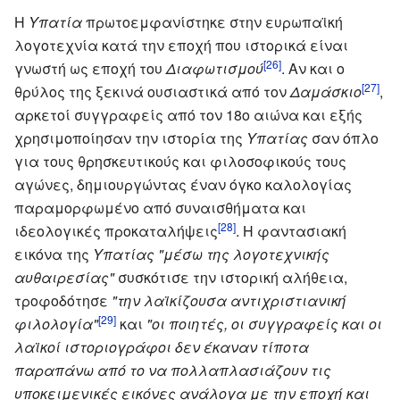
Η
Υπατία
πρωτοεμφανίστηκε στην ευρωπαϊκή
λογοτεχνία κατά την εποχή που ιστορικά είναι
[26]
γνωστή ως εποχή του
Διαφωτισμού
. Αν και ο
[27]
θρύλος της ξεκινά ουσιαστικά από τον
Δαμάσκιο
,
αρκετοί συγγραφείς από τον 18ο αιώνα και εξής
χρησιμοποίησαν την ιστορία της
Υπατίας
σαν όπλο
για τους θρησκευτικούς και φιλοσοφικούς τους
αγώνες, δημιουργώντας έναν όγκο καλολογίας
παραμορφωμένο από συναισθήματα και
[28]
ιδεολογικές προκαταλήψεις
. Η φαντασιακή
εικόνα της
Υπατίας
"μέσω της λογοτεχνικής
αυθαιρεσίας"
συσκότισε την ιστορική αλήθεια,
τροφοδότησε
"την λαϊκίζουσα αντιχριστιανική
[29]
φιλολογία"
και
"οι ποιητές, οι συγγραφείς και οι
λαϊκοί ιστοριογράφοι δεν έκαναν τίποτα
παραπάνω από το να πολλαπλασιάζουν τις
υποκειμενικές εικόνες ανάλογα με την εποχή και