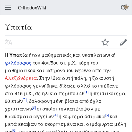
OrthodoxWiki
Υπατία
Η
Υπατία
ήταν μαθηματικός και νεοπλατωνική
φιλόσοφος
του 4ου/5ου αι. μ.Χ., κόρη του
μαθηματικού και αστρονόμου
Θέωνα
από την
Αλεξάνδρεια
. Στην ίδια αυτή πόλη, η ξακουστή
φιλόσοφος γεννήθηκε, δίδαξε αλλά και πέθανε
[1]
στα 415 μ.Χ., σε ηλικία περίπου 45
ή πειστικότερα,
[2]
60 ετών
, δολοφονημένη βίαια από όχλο
[3]
χριστιανών
οι οποίοι την κατέκοψαν με
[4]
[5]
θραύσματα αγγείων
ή κοφτερά όστρακα
και
μετά έκαψαν τα σκορπισμένα και αιμόφυρτα μέλη
[6]
της
, ως τραγική κατάληξη μιας σύγκρουσης που