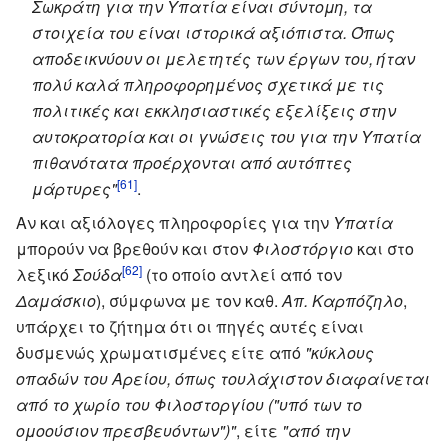
Σωκράτη για την Υπατία είναι σύντομη, τα
στοιχεία του είναι ιστορικά αξιόπιστα. Όπως
αποδεικνύουν οι μελετητές των έργων του, ήταν
πολύ καλά πληροφορημένος σχετικά με τις
πολιτικές και εκκλησιαστικές εξελίξεις στην
αυτοκρατορία και οι γνώσεις του για την Υπατία
πιθανότατα προέρχονται από αυτόπτες
[61]
μάρτυρες"
.
Αν και αξιόλογες πληροφορίες για την
Υπατία
μπορούν να βρεθούν και στον
Φιλοστόργιο
και στο
[62]
λεξικό
Σούδα
(το οποίο αντλεί από τον
Δαμάσκιο
), σύμφωνα με τον καθ.
Απ. Καρπόζηλο
,
υπάρχει το ζήτημα ότι οι πηγές αυτές είναι
δυσμενώς χρωματισμένες είτε από
"κύκλους
οπαδών του Αρείου, όπως τουλάχιστον διαφαίνεται
από το χωρίο του Φιλοστοργίου ("υπό των το
ομοούσιον πρεσβευόντων")"
, είτε
"από την