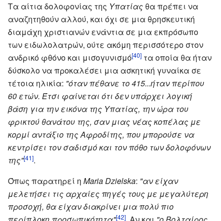
Τα αίτια δολοφονίας της
Υπατίας
θα πρέπει να
αναζητηθούν αλλού, και όχι σε μια θρησκευτική
διαμάχη χριστιανών ενάντια σε μια εκπρόσωπο
των ειδωλολατρών, ούτε ακόμη περισσότερο στον
[40]
ανδρικό φθόνο και μισογυνισμό
τα οποία θα ήταν
δύσκολο να προκαλέσει μια ασκητική γυναίκα σε
τέτοια ηλικία:
"όταν πέθανε το 415...ήταν περίπου
60 ετών. Έτσι φαίνεται ότι δεν υπάρχει λογική
βάση για την εικόνα της Υπατίας, την ώρα του
φρικτού θανάτου της, σαν μιας νέας κοπέλας με
κορμί αντάξιο της Αφροδίτης, που μπορούσε να
κεντρίσει τον σαδισμό και τον πόθο των δολοφόνων
[41]
της"
.
Όπως παρατηρεί η
Maria Dzielska
:
"αν είχαν
μελετήσει τις αρχαίες πηγές τους με μεγαλύτερη
προσοχή, θα είχαν διακρίνει μια πολύ πιο
[42]
περίπλοκη προσωπικότητα"
. Αν και
"ο Βολταίρος