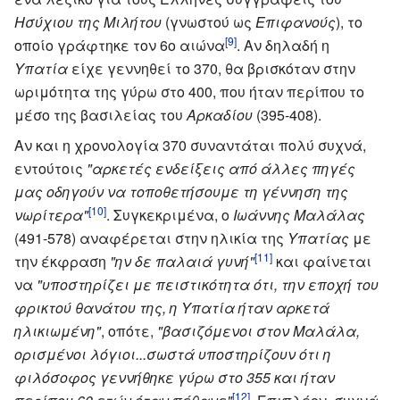
Ησύχιου της Μιλήτου
(γνωστού ως
Επιφανούς
), το
[9]
οποίο γράφτηκε τον 6ο αιώνα
. Αν δηλαδή η
Υπατία
είχε γεννηθεί το 370, θα βρισκόταν στην
ωριμότητα της γύρω στο 400, που ήταν περίπου το
μέσο της βασιλείας του
Αρκαδίου
(395-408).
Αν και η χρονολογία 370 συναντάται πολύ συχνά,
εντούτοις
"αρκετές ενδείξεις από άλλες πηγές
μας οδηγούν να τοποθετήσουμε τη γέννηση της
[10]
νωρίτερα"
. Συγκεκριμένα, ο
Ιωάννης Μαλάλας
(491-578) αναφέρεται στην ηλικία της
Υπατίας
με
[11]
την έκφραση
"ην δε παλαιά γυνή"
και φαίνεται
να
"υποστηρίζει με πειστικότητα ότι, την εποχή του
φρικτού θανάτου της, η Υπατία ήταν αρκετά
ηλικιωμένη"
, οπότε,
"βασιζόμενοι στον Μαλάλα,
ορισμένοι λόγιοι...σωστά υποστηρίζουν ότι η
φιλόσοφος γεννήθηκε γύρω στο 355 και ήταν
[12]