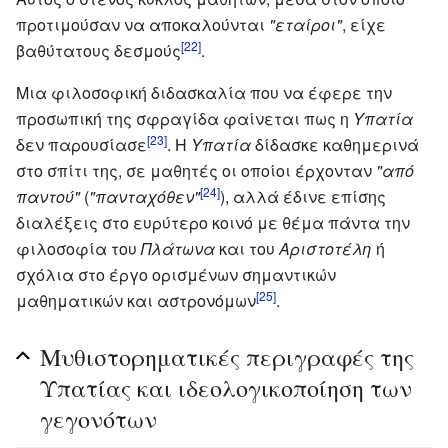
προτιμούσαν να αποκαλούνται
"εταίροι"
, είχε
[22]
βαθύτατους δεσμούς
.
Μια φιλοσοφική διδασκαλία που να έφερε την
προσωπική της σφραγίδα φαίνεται πως η
Υπατία
[23]
δεν παρουσίασε
. Η
Υπατία
δίδασκε καθημερινά
στο σπίτι της, σε μαθητές οι οποίοι έρχονταν
"από
[24]
παντού"
(
"πανταχόθεν"
), αλλά έδινε επίσης
διαλέξεις στο ευρύτερο κοινό με θέμα πάντα την
φιλοσοφία του
Πλάτωνα
και του
Αριστοτέλη
ή
σχόλια στο έργο ορισμένων σημαντικών
[25]
μαθηματικών και αστρονόμων
.
Μυθιστορηματικές περιγραφές της
Υπατίας και ιδεολογικοποίηση των
γεγονότων