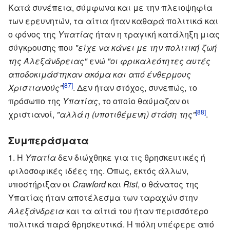
Κατά συνέπεια, σύμφωνα και με την πλειοψηφία
των ερευνητών, τα αίτια ήταν καθαρά πολιτικά και
ο φόνος της
Υπατίας
ήταν η τραγική κατάληξη μιας
σύγκρουσης που
"είχε να κάνει με την πολιτική ζωή
της Αλεξάνδρειας"
ενώ
"οι φρικαλεότητες αυτές
αποδοκιμάστηκαν ακόμα και από ένθερμους
[87]
Χριστιανούς"
. Δεν ήταν στόχος, συνεπώς, το
πρόσωπο της
Υπατίας
, το οποίο θαύμαζαν οι
[88]
χριστιανοί,
"αλλά η (υποτιθέμενη) στάση της"
.
Συμπεράσματα
Η
Υπατία
δεν διώχθηκε για τις θρησκευτικές ή
φιλοσοφικές ιδέες της. Όπως, εκτός άλλων,
υποστήριξαν οι
Crawford
και
Rist
, ο θάνατος της
Υπατίας ήταν αποτέλεσμα των ταραχών στην
Αλεξάνδρεια
και τα αίτιά του ήταν περισσότερο
πολιτικά παρά θρησκευτικά. Η πόλη υπέφερε από