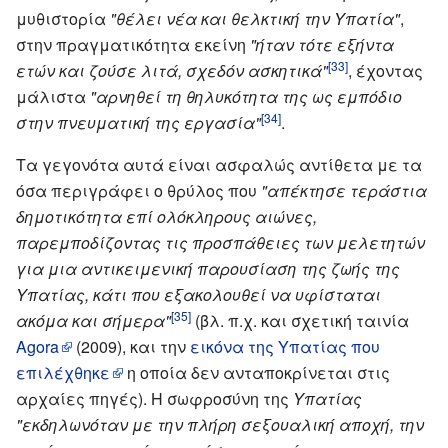
μυθιστορία
"θέλει νέα και θελκτική την Υπατία"
,
στην πραγματικότητα εκείνη
"ήταν τότε εξήντα
[33]
ετών και ζούσε λιτά, σχεδόν ασκητικά"
, έχοντας
μάλιστα
"αρνηθεί τη θηλυκότητα της ως εμπόδιο
[34]
στην πνευματική της εργασία"
.
Τα γεγονότα αυτά είναι ασφαλώς αντίθετα με τα
όσα περιγράφει ο θρύλος που
"απέκτησε τεράστια
δημοτικότητα επί ολόκληρους αιώνες,
παρεμποδίζοντας τις προσπάθειες των μελετητών
για μια αντικειμενική παρουσίαση της ζωής της
Υπατίας, κάτι που εξακολουθεί να υφίσταται
[35]
ακόμα και σήμερα"
(βλ. π.χ. και σχετική ταινία
Agora
(2009), και την
εικόνα της Υπατίας που
επιλέχθηκε
η οποία δεν ανταποκρίνεται στις
αρχαίες πηγές). Η σωφροσύνη της
Υπατίας
"εκδηλωνόταν με την πλήρη σεξουαλική αποχή, την