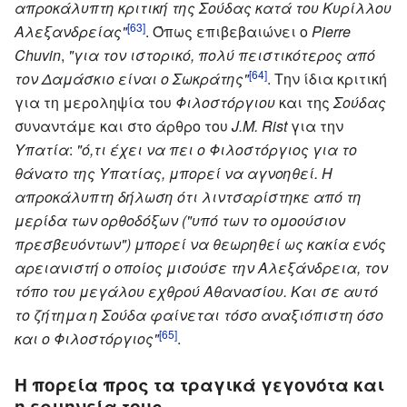
απροκάλυπτη κριτική της Σούδας κατά του Κυρίλλου
[63]
Αλεξανδρείας"
. Όπως επιβεβαιώνει ο
Pierre
Chuvin
,
"για τον ιστορικό, πολύ πειστικότερος από
[64]
τον Δαμάσκιο είναι ο Σωκράτης"
. Την ίδια κριτική
για τη μεροληψία του
Φιλοστόργιου
και της
Σούδας
συναντάμε και στο άρθρο του
J.M. Rist
για την
Υπατία
:
"ό,τι έχει να πει ο Φιλοστόργιος για το
θάνατο της Υπατίας, μπορεί να αγνοηθεί. Η
απροκάλυπτη δήλωση ότι λιντσαρίστηκε από τη
μερίδα των ορθοδόξων ("υπό των το ομοούσιον
πρεσβευόντων") μπορεί να θεωρηθεί ως κακία ενός
αρειανιστή ο οποίος μισούσε την Αλεξάνδρεια, τον
τόπο του μεγάλου εχθρού Αθανασίου. Και σε αυτό
το ζήτημα η Σούδα φαίνεται τόσο αναξιόπιστη όσο
[65]
και ο Φιλοστόργιος"
.
Η πορεία προς τα τραγικά γεγονότα και
η ερμηνεία τους