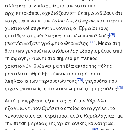
αλλά και τη δυσαρέσκεια του κατά του
αρχιεπισκόπου, σχεδιάζουν επίθεση. Διαδίδουν ότι
καίγεται ο ναός του
Αγίου Αλεξάνδρου
, και όταν οι
χριστιανοί συγκεντρώνονται, οι Εβραίοι τους
[76]
επιτίθενται ενόπλως και σκοτώνουν πολλούς
[77]
(
"κατέσφαξαν"
γράφει ο
Θεοφάνης
). Μέσα στη
δίνη των γεγονότων, ο
Κύριλλος
εξοργισμένος από
τη σφαγή, φτάνει στο σημείο με πλήθος
χριστιανών, διώχνει με τη βία εκτός της πόλης
μεγάλο αριθμό Εβραίων και επιτρέπει τη
[78]
λεηλασία των περιουσιών τους
, γεγονότα που
[79]
είχαν επιπτώσεις στην οικονομική ζωή της πόλης
.
Αυτή η υπέρβαση εξουσίας από τον
Κύριλλο
εξαγριώνει τον
Ορέστη
ο οποίος καταγγέλει το
γεγονός στον αυτοκράτορα, ενώ ο
Κύριλλος
, και με
την πίεση μερίδας της χριστιανικής κοινότητας,
[80]