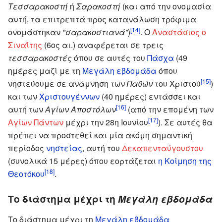
Τεσσαρακοστή
ή
Σαρακοστή
(και από την ονομασία
αυτή, τα επιτρεπτά προς κατανάλωση τρόφιμα
[14]
ονομάστηκαν
"σαρακοστιανά"
)
. Ο
Αναστάσιος ο
Σιναΐτης
(6ος αι.) αναφέρεται σε τρεις
τεσσαρακοστές
όπου σε αυτές του
Πάσχα
(49
ημέρες μαζί με τη
Μεγάλη εβδομάδα
όπου
[15]
νηστεύουμε σε ανάμνηση των
Παθών
του Χριστού
)
και των
Χριστουγέννων
(40 ημέρες) εντάσσει και
[16]
αυτή των
Αγίων Αποστόλων
(από την επομένη των
[17]
Αγίων Πάντων
μέχρι την 28η Ιουνίου
). Σε αυτές θα
πρέπει να προστεθεί και μία ακόμη σημαντική
περίοδος
νηστείας
, αυτή του
Δεκαπενταύγουστου
(συνολικά 15 μέρες) όπου εορτάζεται
η Κοίμηση της
[18]
Θεοτόκου
.
Το διάστημα μέχρι τη
Μεγάλη εβδομάδα
Το διάστημα μέχρι τη
Μεγάλη εβδομάδα