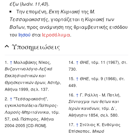
έξω
(
Ιωάν. 11,43
).
Την επομένη,
Έκτη Κυριακή
της
Μ.
Τεσσαρακοστής
, γιορτάζεται η
Κυριακή των
Βαΐων
, προς ανάμνηση της θριαμβευτικής εισόδου
του
Ιησού
στα
Ιεροσόλυμα
.
Υποσημειώσεις
↑
Μαλαβάκης Νίκος,
↑
, τόμ. 11 (1967), στ.
ΘΗΕ
Βυζαντινολόγιο-Λεξικό
730.
Εκκλησιαστικών και
↑
, τόμ. 9 (1966), στ.
ΘHE
, Αστήρ,
Θρησκευτικών όρων
449.
Αθήνα 1999, σελ. 137.
↑
Γ. Ράλλη - Μ. Ποτλή,
↑
"Τεσσαρακοστή",
Σύνταγμα των θείων και
εγκυκλοπαίδεια
Πάπυρος-
, τόμ. Δ΄,
Ιερών κανόνων
, τόμ.
Λαρούς-Μπριτάννικα
Αθήνησιν 1854, σελ. 580.
57, εκδ. Πάπυρος, Αθήνα
↑
Στύλιος Κ. Ευθύμιος
2004-2005 [CD-ROM].
Επίσκοπος,
Μικρό