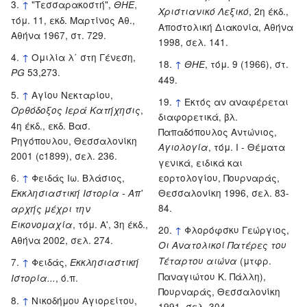
↑
"Τεσσαρακοστή",
,
ΘΗΕ
, 2η έκδ.,
Χριστιανικό Λεξικό
τόμ. 11, εκδ. Μαρτίνος Αθ.,
Αποστολική Διακονία, Αθήνα
Αθήνα 1967, στ. 729.
1998, σελ. 141.
↑
Ομιλία λ΄ στη Γένεση,
↑
, τόμ. 9 (1966), στ.
ΘHE
53,273.
PG
449.
↑
Αγίου Νεκταρίου,
↑
Εκτός αν αναφέρεται
,
Ορθόδοξος Ιερά Κατήχησις
διαφορετικά, βλ.
4η έκδ., εκδ. Βασ.
Παπαδόπουλος Αντώνιος,
Ρηγόπουλου, Θεσσαλονίκη
, τόμ. Ι - Θέματα
Αγιολογία
2001 (c1899), σελ. 236.
γενικά, ειδικά και
↑
Φειδάς Ιω. Βλάσιος,
εορτολογίου, Πουρναράς,
Θεσσαλονίκη 1996, σελ. 83-
Εκκλησιαστική Ιστορία - Απ'
84.
αρχής μέχρι την
, τόμ. Α', 3η έκδ.,
Εικονομαχία
↑
Φλορόφσκυ Γεώργιος,
Αθήνα 2002, σελ. 274.
Οι Ανατολικοί Πατέρες του
(μτφρ.
Τέταρτου αιώνα
↑
Φειδάς,
Εκκλησιαστική
Παναγιώτου Κ. Πάλλη),
, ό.π.
Ιστορία...
Πουρναράς, Θεσσαλονίκη
↑
Νικοδήμου Αγιορείτου,
1991, σελ. 304.