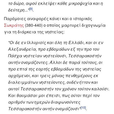
το δώρο, αφού εκλείψει κάθε μικροψυχία και η
[9]
δεύτερη..."
.
Παρόμοιες αναφορές κάνει και ο ιστορικός
Σωκράτης
(380-440) ο οποίος μαρτυρεί διχογνωμία
για τη διάρκεια της νηστείας:
"Οι δε εν Ιλλυριοίς και όλη τη Ελλάδι, και οι εν
Αλεξανδρεία, προ εβδομάδων εξ την προ του
Πάσχα νηστείαν νηστεύουσι, Τεσσαρακοστήν
αυτήν ονομάζοντες. Άλλοι δε παρά τούτους, οι
προ επτά της εορτής εβδομάδων της νηστείας
αρχόμενοι, και τρεις μόνας πενθημέρους εκ
διαλειμμάτων νηστεύοντες, ουδέν ήττον και
αυτοί Τεσσαρακοστήν τον χρόνον τούτον καλούσι.
Και θαυμάσαι μοι έπεισι, πως ούτοι περί τον
αριθμόν των ημερών διαφωνούντες
[10]
Τεσσαρακοστήν αυτήν ονομάζουσι"
.