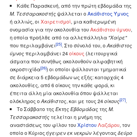
Κάθε Παρασκευή, από την πρώτη εβδομάδα της
Μ. Τεσσαρακοστής
ψάλλεται ο
Ακάθιστος Ύμνος
ή αλλιώς, οι
Χαιρετισμοί
, μια καθιερωμένη
ονομασία για την ακολουθία του
Ακάθιστου ύμνου
,
η οποία προήλθε από τα αλλεπάλληλα
"Χαίρε"
[25]
που περιλαμβάνει
. Στο σύνολό του, ο
Ακάθιστος
ύμνος
περιλαμβάνει 24
οίκους
(λειτουργικά
άσματα που συνήθως ακολουθούν αλφαβητική
[26]
ακροστιχίδα
) οι οποίοι ψάλλονται τμηματικά
σε διάρκεια 5 εβδομάδων ως εξής: καταρχάς 4
ακολουθίες, από 6 οίκους την κάθε φορά, κι
έπειτα άλλη μία ακολουθία όπου ψάλλεται
[27]
ολόκληρος ο
Ακάθιστος
, και με τους 24
οίκους
.
Το Σάββατο της
Έκτης Εβδομάδας
της
Μ.
Τεσσαρακοστής
τελείται η μνήμη της
αναστάσεως του φίλου του
Χρίστου
Λαζάρου
, τον
οποίο ο Κύριος
ήγειρεν εκ νεκρών
λέγοντας
δεύρο