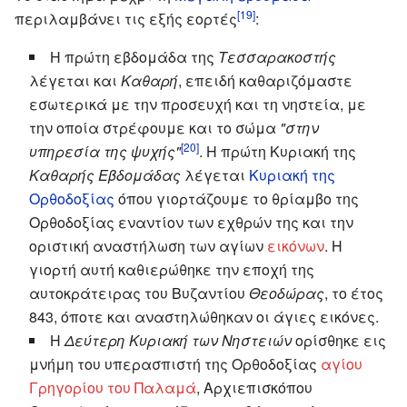
[19]
περιλαμβάνει τις εξής εορτές
:
Η πρώτη εβδομάδα της
Τεσσαρακοστής
λέγεται και
Καθαρή
, επειδή καθαριζόμαστε
εσωτερικά με την προσευχή και τη νηστεία, με
την οποία στρέφουμε και το σώμα
"στην
[20]
υπηρεσία της ψυχής"
. Η πρώτη Κυριακή της
Καθαρής Εβδομάδας
λέγεται
Κυριακή της
Ορθοδοξίας
όπου γιορτάζουμε το θρίαμβο της
Ορθοδοξίας εναντίον των εχθρών της και την
οριστική αναστήλωση των αγίων
εικόνων
. Η
γιορτή αυτή καθιερώθηκε την εποχή της
αυτοκράτειρας του Βυζαντίου
Θεοδώρας
, το έτος
843, όποτε και αναστηλώθηκαν οι άγιες εικόνες.
Η
Δεύτερη Κυριακή των Νηστειών
ορίσθηκε εις
μνήμη του υπερασπιστή της Ορθοδοξίας
αγίου
Γρηγορίου του Παλαμά
, Αρχιεπισκόπου