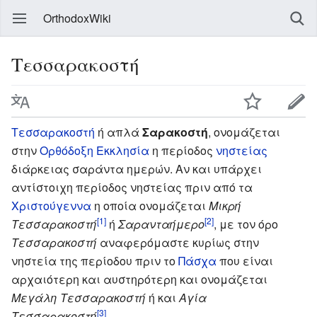
OrthodoxWiki
Τεσσαρακοστή
Τεσσαρακοστή
ή απλά
Σαρακοστή
, ονομάζεται
στην
Ορθόδοξη Εκκλησία
η περίοδος
νηστείας
διάρκειας σαράντα ημερών. Αν και υπάρχει
αντίστοιχη περίοδος νηστείας πριν από τα
Χριστούγεννα
η οποία ονομάζεται
Μικρή
[1]
[2]
Τεσσαρακοστή
ή
Σαρανταήμερο
, με τον όρο
Τεσσαρακοστή
αναφερόμαστε κυρίως στην
νηστεία της περίοδου πριν το
Πάσχα
που είναι
αρχαιότερη και αυστηρότερη και ονομάζεται
Μεγάλη Τεσσαρακοστή
ή και
Αγία
[3]
Τεσσαρακοστή
.