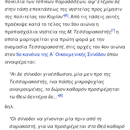
ποικιλία των τοπικών παραδόσεων, αφ' ετέρου δε
στην τάση επεκτάσεως της νηστείας προς μίμησιν
[6]
της πολιτείας του Κυρίου"
. Aπό τις τάσεις αυτές
προέκυψε κατά τo τέλος του 3ου αιώνα η
[7]
προπασχάλια νηστεία της
Μ. Τεσσαρακοστής
η
οποία μαρτυρείται για πρώτη φορά με την
ονομασία
Τεσσαρακοστή
, στις αρχές του 4ου αιώνα
στον
5ο κανόνα της Α΄ Οικουμενικής Συνόδου
όπου
αναφέρεται:
"Αι δε σύνοδοι γινέσθωσαν, μία μεν προ της
Τεσσαρακοστής, ίνα πάσης μικροψυχίας
αναιρουμένης, το δώρον καθαρόν προσφέρηται
[8]
τω Θεώ δευτέρα δε..."
δηλ.
"Οι σύνοδοι να γίνονται μία πριν από τη
σαρακοστή, για να προσφέρεται στο Θεό καθαρό