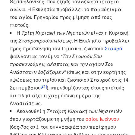
Θεσσαλονίκης, που έζησε τον δέκατο τέταρτο
αιώνα. Η Εκκλησία προβάλλει το παράδειγμα
του αγίου Γρηγορίου προς μίμηση από τους
πιστούς.
Η
Τρίτη Κυριακή των Νηστειών
είναι η Κυριακή
της
Σταυροπροσκυνήσεως
. Η Εκκλησία προβάλλει
προς προσκύνηση τον Τίμιο και ζωοποιό
Σταυρό
ψάλλοντας τον ύμνο
"Τον Σταυρόν Σου
προσκυνούμεν, Δέσποτα, και την αγίαν Σου
Ανάστασιν δοξάζομεν"
(όπως και στην εορτή της
υψώσεως του τιμίου και ζωοποιού Σταυρού στις 14
[21]
Σεπτεμβρίου
), υπενθυμίζοντας στους πιστούς
ότι πλησιάζει η χαρμόσυνη ημέρα της
Αναστάσεως.
Ακολουθεί η
Τετάρτη Κυριακή των Νηστειών
όπου γιορτάζουμε τη μνήμη του
οσίου Ιωάννου
(6ος-7ος αι.), του συγγραφέα του περίφημου
βιβλίου της
Κλίμακος
, ένα βιβλίο με πνευματικές