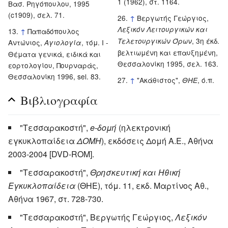
1 (1962), στ. 1164.
Βασ. Ρηγόπουλου, 1995
(c1909), σελ. 71.
↑
Βεργωτής Γεώργιος,
Λεξικόν Λειτουργικών και
↑
Παπαδόπουλος
, 3η έκδ.
Τελετουργικών Όρων
Αντώνιος,
, τόμ. Ι -
Αγιολογία
βελτιωμένη και επαυξημένη,
Θέματα γενικά, ειδικά και
Θεσσαλονίκη 1995, σελ. 163.
εορτολογίου, Πουρναράς,
Θεσσαλονίκη 1996, sel. 83.
↑
"Ακάθιστος",
, ό.π.
ΘΗΕ
Βιβλιογραφία
"Τεσσαρακοστή",
e-δομή
(ηλεκτρονική
εγκυκλοπαίδεια
ΔΟΜΗ
), εκδόσεις Δομή Α.Ε., Αθήνα
2003-2004 [DVD-ROM].
"Τεσσαρακοστή",
Θρησκευτική και Ηθική
Εγκυκλοπαίδεια
(ΘΗΕ), τόμ. 11, εκδ. Μαρτίνος Αθ.,
Αθήνα 1967, στ. 728-730.
"Τεσσαρακοστή", Βεργωτής Γεώργιος,
Λεξικόν