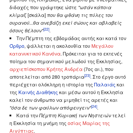
διδαχές που γράφτηκε ώστε
"ωσάν κάποια
κλίμαξ
[σκάλα]
που θα φθάνη τις πύλες του
ουρανού...θα ανεβάζη εκεί σώους και αβλαβείς
[22]
όσους θέλουν"
.
Την Πέμπτη της εβδομάδας αυτής και κατά τον
Όρθρο
, ψάλλεται η ακολουθία του
Μεγάλου
κατανυκτικού Κανόνα
. Πρόκειται για το εκτενές
ποίημα του σημαντικού μελωδού της Εκκλησίας,
αρχιεπίσκοπου Κρήτης Ανδρέα
(7ος αι.), που
[23]
αποτελείται από 280 τροπάρια
. Στο έργο αυτό
περιέχεται ολόκληρη η ιστορία της
Παλαιάς
και
της
Καινής Διαθήκης
και μέσω αυτού η Εκκλησία
καλεί τον άνθρωπο να μιμηθεί τις αρετές και
[24]
"όσα δε των φαύλων απόφευγειν"
.
Κατά την
Πέμπτη Κυριακή των Νηστειών
τελεί
η Εκκλησία τη μνήμη της
οσίας Μαρίας της
Αιγύπτιας
.