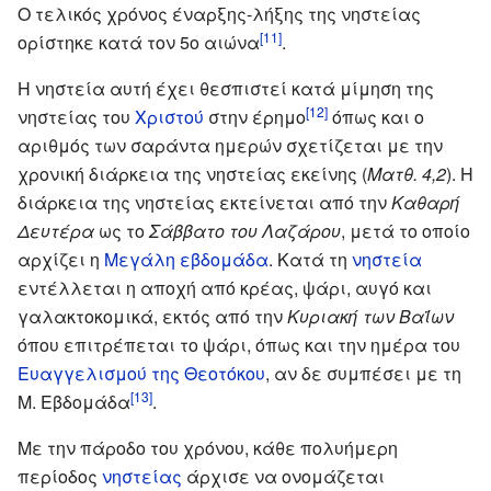
Ο τελικός χρόνος έναρξης-λήξης της νηστείας
[11]
ορίστηκε κατά τον 5ο αιώνα
.
H νηστεία αυτή έχει θεσπιστεί κατά μίμηση της
[12]
νηστείας του
Χριστού
στην έρημο
όπως και ο
αριθμός των σαράντα ημερών σχετίζεται με την
χρονική διάρκεια της νηστείας εκείνης (
Ματθ. 4,2
). Η
διάρκεια της νηστείας εκτείνεται από την
Καθαρή
Δευτέρα
ως το
Σάββατο του Λαζάρου
, μετά το οποίο
αρχίζει η
Μεγάλη εβδομάδα
. Κατά τη
νηστεία
εντέλλεται η αποχή από κρέας, ψάρι, αυγό και
γαλακτοκομικά, εκτός από την
Κυριακή των Βαΐων
όπου επιτρέπεται το ψάρι, όπως και την ημέρα του
Ευαγγελισμού της Θεοτόκου
, αν δε συμπέσει με τη
[13]
Μ. Εβδομάδα
.
Με την πάροδο του χρόνου, κάθε πολυήμερη
περίοδος
νηστείας
άρχισε να ονομάζεται