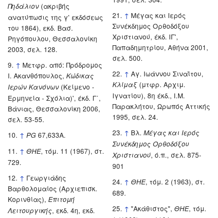
(ακριβής
Πηδάλιον
↑
Μέγας και Ιερός
ανατύπωσις της γ' εκδόσεως
Συνέκδημος Ορθοδόξου
του 1864), εκδ. Βασ.
Χριστιανού, έκδ. ΙΓ',
Ρηγόπουλου, Θεσσαλονίκη
Παπαδημητρίου, Αθήνα 2001,
2003, σελ. 128.
σελ. 500.
↑
Μετφρ. από: Πρόδρομος
↑
Αγ. Ιωάννου Σιναΐτου,
Ι. Ακανθόπουλος,
Κώδικας
(μτφρ. Αρχιμ.
Κλίμαξ
(Κείμενο -
Ιερών Κανόνων
Ιγνατίου), 8η έκδ., Ι.Μ.
Ερμηνεία - Σχόλια)', έκδ. Γ΄,
Παρακλήτου, Ωρωπός Αττικής
Βάνιας, Θεσσαλονίκη 2006,
1995, σελ. 24.
σελ. 53-55.
↑
Βλ.
Μέγας και Ιερός
↑
67,633Α.
PG
Συνέκδημος Ορθοδόξου
↑
, τόμ. 11 (1967), στ.
ΘHE
, ό.π., σελ. 875-
Χριστιανού
729.
901
↑
Γεωργιάδης
↑
, τόμ. 2 (1963), στ.
ΘΗΕ
Βαρθολομαίος (Αρχιεπισκ.
689.
Κορινθίας),
Επιτομή
↑
"Ακάθιστος",
, τόμ.
ΘΗΕ
, εκδ. 4η, εκδ.
Λειτουργικής