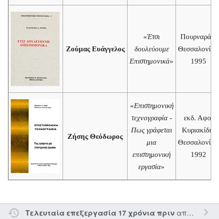
«
Έτσι
Πουρναράς,
Ζούμας Ευάγγελος
δουλεύουμε
Θεσσαλονίκη
Επιστημονικά
»
1995
«
Επιστημονική
τεχνογραφία -
εκδ. Αφοί
Πως γράφεται
Κυριακίδη,
Ζήσης Θεόδωρος
μια
Θεσσαλονίκη
επιστημονική
1992
εργασία
»
από τον την
Τελευταία επεξεργασία 17 χρόνια πριν