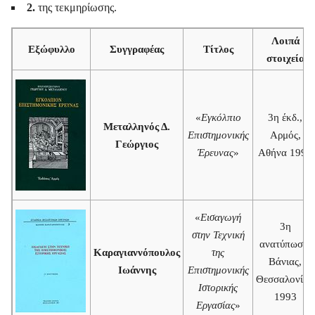
2.
της τεκμηρίωσης.
Λοιπά
Εξώφυλλο
Συγγραφέας
Τίτλος
στοιχεία
«
Εγκόλπιο
3η έκδ.,
Μεταλληνός Δ.
Επιστημονικής
Αρμός,
Γεώργιος
Έρευνας
»
Αθήνα 1998
«
Εισαγωγή
3η
στην Τεχνική
ανατύπωση,
Καραγιαννόπουλος
της
Βάνιας,
Ιωάννης
Επιστημονικής
Θεσσαλονίκη
Ιστορικής
1993
Εργασίας
»