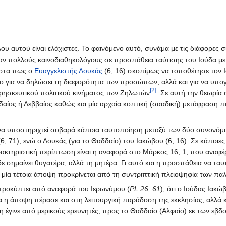
ου αυτού είναι ελάχιστες. Το φαινόμενο αυτό, συνάμα με τις διάφορες
αν πολλούς καινοδιαθηκολόγους σε προσπάθεια ταύτισης του Ιούδα 
λιστα πως ο
Ευαγγελιστής Λουκάς
(6, 16) σκοπίμως να τοποθέτησε τον 
ο για να δηλώσει τη διαφορότητα των προσώπων, αλλά και για να υπο
[2]
 θρησκευτικού πολιτικού κινήματος των Ζηλωτών
. Σε αυτή την θεωρία 
δδαίος ή Λεββαίος καθώς και μία αρχαία κοπτική (σααδική) μετάφραση 
ί να υποστηριχτεί σοβαρά κάποια ταυτοποίηση μεταξύ των δύο συνονό
6, 71), ενώ ο Λουκάς (για το Θαδδαίο) του Ιακώβου (6, 16). Σε κάποιε
ακτηριστική περίπτωση είναι η αναφορά στο Μάρκος 16, 1, που αναφέρε
σημαίνει θυγατέρα, αλλά τη μητέρα. Γι αυτό και η προσπάθεια να ταυτι
 μία τέτοια άποψη προκρίνεται από τη συντριπτική πλειοψηφία των πα
 προκύπτει από αναφορά του Ιερωνύμου (
PL 26, 61
), ότι ο Ιούδας Ιακ
τα η άποψη πέρασε και στη λειτουργική παράδοση της εκκλησίας, αλλά 
ση έγινε από μερικούς ερευνητές, προς το Θαδδαίο (Αλφαίο) εκ των εβδ