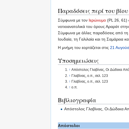
Παραδόσεις περί του βίου
Σύμφωνα με τον
Ιερώνυμο
(PL 26, 61) 
νοτιοανατολικά του όρους Αραράτ στην 
Σύμφωνα με άλλες παραδόσεις από τη Σ
Ιουδαία, τη Γαλιλαία και τη Σαμάρεια 
Η μνήμη του εορτάζεται στις
21 Αυγού
Υποσημειώσεις
↑
Απόστολος Γλαβίνας, Οι Δώδεκα Απόσ
↑
Γλαβίνας, ο.π., σελ. 123
↑
Γλαβίνας, ο.π., σελ. 123
↑
ο.π.
Βιβλιογραφία
Απόστολος Γλαβίνας, Οι Δώδεκα Από
Απόστολοι