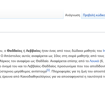
Ανάγνωση
Προβολή κώδικ
ου, ο
Θαδδαίος
ή
Λεββαίος
ήταν ένας από τους δώδεκα μαθητές του
Ι
ς. Ο Απόστολος αυτός αναφέρεται ως 10ος στη σειρά μαθητής από του
 Μάρκος τον αναφέρει ως Θαδδαίο. Αναφέρεται επίσης από το
Λουκά
(6,
ο όνομά του και το Λεββαίος-Θαδδαίος προσωνύμια που του αποδίδοντ
[1]
ύστερνος-μεγάθυμος αντίστοιχα
. Πληροφορίες για τη ζωή του αποστ
ής έρευνα από Καινοδιαθηκολόγους για να αποσαφηνιστεί η ταυτότητά τ