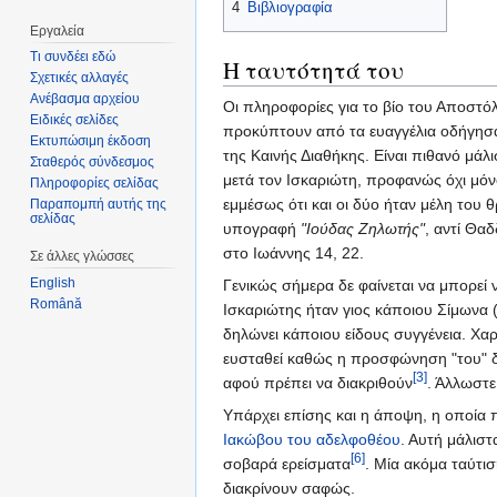
4
Βιβλιογραφία
Εργαλεία
Τι συνδέει εδώ
Η ταυτότητά του
Σχετικές αλλαγές
Ανέβασμα αρχείου
Οι πληροφορίες για το βίο του Αποστόλ
Ειδικές σελίδες
προκύπτουν από τα ευαγγέλια οδήγησ
Εκτυπώσιμη έκδοση
της Καινής Διαθήκης. Είναι πιθανό μά
Σταθερός σύνδεσμος
μετά τον Ισκαριώτη, προφανώς όχι μόν
Πληροφορίες σελίδας
εμμέσως ότι και οι δύο ήταν μέλη του
Παραπομπή αυτής της
σελίδας
υπογραφή
"Ιούδας Ζηλωτής"
, αντί Θα
στο Ιωάννης 14, 22.
Σε άλλες γλώσσες
English
Γενικώς σήμερα δε φαίνεται να μπορε
Română
Ισκαριώτης ήταν γιος κάποιου Σίμωνα (
δηλώνει κάποιου είδους συγγένεια. Χαρ
ευσταθεί καθώς η προσφώνηση "του" δε 
[3]
αφού πρέπει να διακριθούν
. Άλλωστε
Υπάρχει επίσης και η άποψη, η οποία
Ιακώβου του αδελφοθέου
. Αυτή μάλισ
[6]
σοβαρά ερείσματα
. Μία ακόμα ταύτι
διακρίνουν σαφώς.