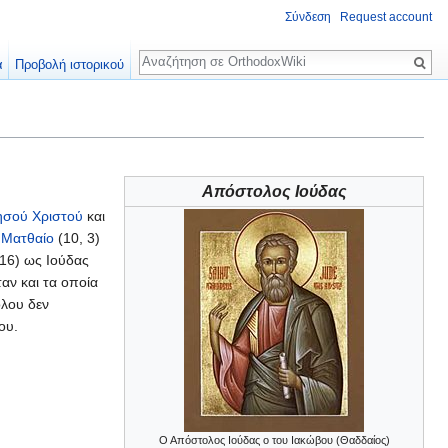
Σύνδεση
Request account
Αναζήτηση
α
Προβολή ιστορικού
Απόστολος Ιούδας
ησού Χριστού
και
ς
Ματθαίο
(10, 3)
 16) ως Ιούδας
αν και τα οποία
όλου δεν
ου.
Ο Απόστολος Ιούδας ο του Ιακώβου (Θαδδαίος)