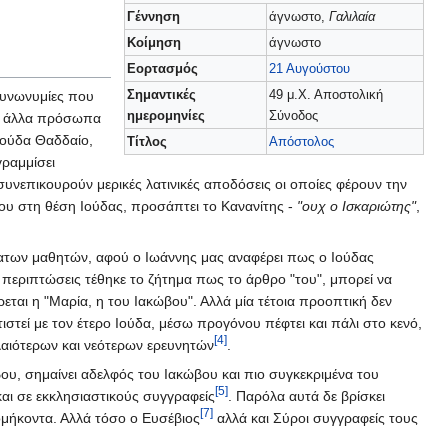
Γέννηση
άγνωστο,
Γαλιλαία
Κοίμηση
άγνωστο
Εορτασμός
21 Αυγούστου
Σημαντικές
49 μ.Χ. Αποστολική
 συνωνυμίες που
ημερομηνίες
Σύνοδος
με άλλα πρόσωπα
Ιούδα Θαδδαίο,
Τίτλος
Απόστολος
γραμμίσει
συνεπικουρούν μερικές λατινικές αποδόσεις οι οποίες φέρουν την
που στη θέση Ιούδας, προσάπτει το Κανανίτης -
"ουχ ο Ισκαριώτης"
,
ματων μαθητών, αφού ο Ιωάννης μας αναφέρει πως ο Ιούδας
ς περιπτώσεις τέθηκε το ζήτημα πως το άρθρο "του", μπορεί να
ται η "Μαρία, η του Ιακώβου". Αλλά μία τέτοια προοπτική δεν
στεί με τον έτερο Ιούδα, μέσω προγόνου πέφτει και πάλι στο κενό,
[4]
λαιότερων και νεότερων ερευνητών
.
ώβου, σημαίνει αδελφός του Ιακώβου και πιο συγκεκριμένα του
[5]
και σε εκκλησιαστικούς συγγραφείς
. Παρόλα αυτά δε βρίσκει
[7]
ομήκοντα. Αλλά τόσο ο Ευσέβιος
αλλά και Σύροι συγγραφείς τους