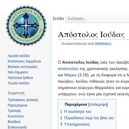
Σελίδα
Συζήτηση
Απόστολος Ιούδας
(Ανακατεύθυνση από
Θαδδαίος
)
Μετάβαση σε:
πλοήγηση
,
αναζήτηση
Αρχική σελίδα
Κατάλογος λημμάτων
Ο
Απόστολος Ιούδας
υιός του Ιακώβ
Βασικές κατηγορίες
απόστολος
της χριστιανικής εκκλησία
Νέα λήμματα
και
Μάρκο
(3,18), με τη διαφορά ότι ο
Αξιόλογα άρθρα
Ιακώβου. Ιούδας πιθανώς ήταν το κύρι
Τυχαία σελίδα
σημαίνουν εύψυχος-θαρραλέος και ευρ
Συμμετοχή
υπάρχουν, ενώ έγινε μία σχετικά εκτεν
Πρόσφατες αλλαγές
Περιεχόμενα
[
απόκρυψη
]
Περιεχόμενα
Τράπεζα
1
Η ταυτότητά του
Κοινότητα
2
Παραδόσεις περί του βίου του
Βοήθεια
3
Υποσημειώσεις
Επικοινωνία