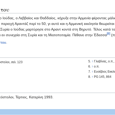
 του
ο Ιούδας, ο Λεββαίος και Θαδδαίος, κήρυξε στην Αρμενία φέροντας μάλ
περιοχή Αραντάζ περί το 50, γι αυτό και η Αρμενική εκκλησία θεωρείτ
υρία ο Ιούδας μαρτύρησε στο Αραντ κοντά στη Βηρυτό. Τέλος κατά το 
[8]
και εν συνεχεία στη Συρία και τη Μεσοποταμία. Πέθανε στην Έδεσσα
(π
στου
.
↑
Γλαβίνας, ο.π.,
τολοι, σελ. 123
↑
ο.π.
↑
Ευσέβιος Εκκλη
↑
PG 145, 864
στολοι, Τέρτιος, Κατερίνη 1993.