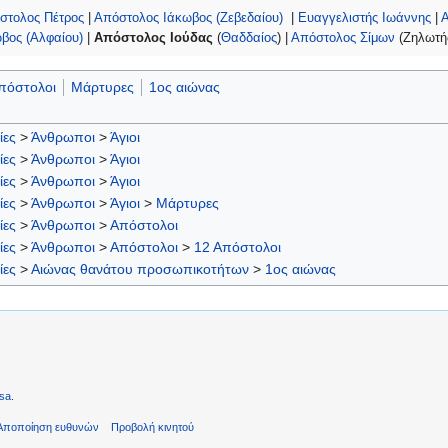
στολος Πέτρος
|
Απόστολος Ιάκωβος (Ζεβεδαίου)
|
Ευαγγελιστής Ιωάννης
|
Α
βος (Αλφαίου)
|
Απόστολος Ιούδας
(
Θαδδαίος
) |
Απόστολος Σίμων
(Ζηλωτής
πόστολοι
Μάρτυρες
1ος αιώνας
ίες
>
Άνθρωποι
>
Άγιοι
ίες
>
Άνθρωποι
>
Άγιοι
ίες
>
Άνθρωποι
>
Άγιοι
ίες
>
Άνθρωποι
>
Άγιοι
>
Μάρτυρες
ίες
>
Άνθρωποι
>
Απόστολοι
ίες
>
Άνθρωποι
>
Απόστολοι
>
12 Απόστολοι
ίες
>
Αιώνας θανάτου προσωπικοτήτων
>
1ος αιώνας
sa
.
Αποποίηση ευθυνών
Προβολή κινητού