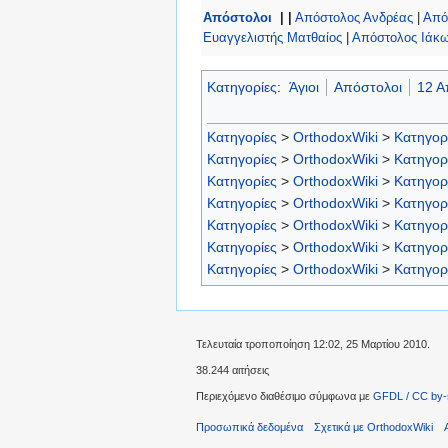
Απόστολοι
| |
Απόστολος Ανδρέας
|
Από
Ευαγγελιστής Ματθαίος
|
Απόστολος Ιάκω
Κατηγορίες
:
Άγιοι
Απόστολοι
12 Α
Κατηγορίες
>
OrthodoxWiki
>
Κατηγορ
Κατηγορίες
>
OrthodoxWiki
>
Κατηγορ
Κατηγορίες
>
OrthodoxWiki
>
Κατηγορ
Κατηγορίες
>
OrthodoxWiki
>
Κατηγορ
Κατηγορίες
>
OrthodoxWiki
>
Κατηγορ
Κατηγορίες
>
OrthodoxWiki
>
Κατηγορ
Κατηγορίες
>
OrthodoxWiki
>
Κατηγορ
Τελευταία τροποποίηση 12:02, 25 Μαρτίου 2010.
38.244 αιτήσεις
Περιεχόμενο διαθέσιμο σύμφωνα με
GFDL / CC by-
Προσωπικά δεδομένα
Σχετικά με OrthodoxWiki