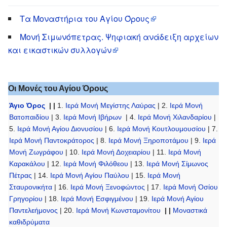
Τα Μοναστήρια του Αγίου Όρους
Μονή Σιμωνόπετρας. Ψηφιακή ανάδειξη αρχείων
και εικαστικών συλλογών
Οι Μονές του Αγίου Όρους
Άγιο Όρος
| |
1.
Ιερά Μονή Μεγίστης Λαύρας
| 2.
Ιερά Μονή
Βατοπαιδίου
| 3.
Ιερά Μονή Ιβήρων
| 4.
Ιερά Μονή Χιλανδαρίου
|
5.
Ιερά Μονή Αγίου Διονυσίου
| 6.
Ιερά Μονή Κουτλουμουσίου
| 7.
Ιερά Μονή Παντοκράτορος
| 8.
Ιερά Μονή Ξηροποτάμου
| 9.
Ιερά
Μονή Ζωγράφου
| 10.
Ιερά Μονή Δοχειαρίου
| 11.
Ιερά Μονή
Καρακάλου
| 12.
Ιερά Μονή Φιλόθεου
| 13.
Ιερά Μονή Σίμωνος
Πέτρας
| 14.
Ιερά Μονή Αγίου Παύλου
| 15.
Ιερά Μονή
Σταυρονικήτα
| 16.
Ιερά Μονή Ξενοφώντος
| 17.
Ιερά Μονή Οσίου
Γρηγορίου
| 18.
Ιερά Μονή Εσφιγμένου
| 19.
Ιερά Μονή Αγίου
Παντελεήμονος
| 20.
Ιερά Μονή Κωνσταμονίτου
| |
Μοναστικά
καθιδρύματα