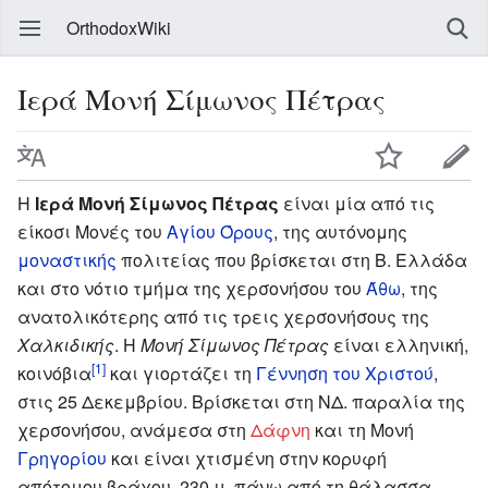
OrthodoxWiki
Ιερά Μονή Σίμωνος Πέτρας
Η
Ιερά Μονή Σίμωνος Πέτρας
είναι μία από τις
είκοσι Μονές του
Αγίου Όρους
, της αυτόνομης
μοναστικής
πολιτείας που βρίσκεται στη Β. Ελλάδα
και στο νότιο τμήμα της χερσονήσου του
Άθω
, της
ανατολικότερης από τις τρεις χερσονήσους της
Χαλκιδικής
. Η
Μονή Σίμωνος Πέτρας
είναι ελληνική,
[1]
κοινόβια
και γιορτάζει τη
Γέννηση του Χριστού
,
στις 25 Δεκεμβρίου. Βρίσκεται στη ΝΔ. παραλία της
χερσονήσου, ανάμεσα στη
Δάφνη
και τη Μονή
Γρηγορίου
και είναι χτισμένη στην κορυφή
απότομου βράχου, 230 μ. πάνω από τη θάλασσα.