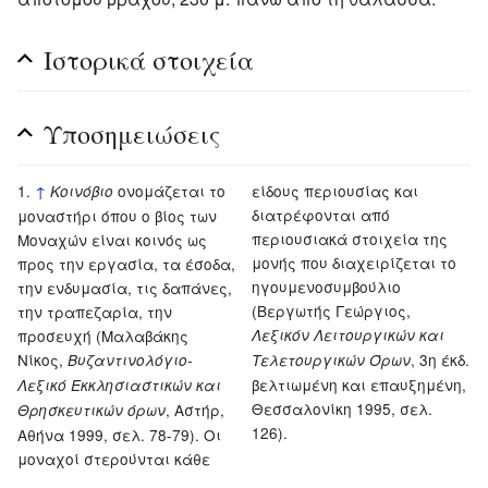
Ιστορικά στοιχεία
Υποσημειώσεις
↑
ονομάζεται το
είδους περιουσίας και
Κοινόβιο
διατρέφονται από
μοναστήρι όπου ο βίος των
περιουσιακά στοιχεία της
Μοναχών είναι κοινός ως
μονής που διαχειρίζεται το
προς την εργασία, τα έσοδα,
ηγουμενοσυμβούλιο
την ενδυμασία, τις δαπάνες,
(Βεργωτής Γεώργιος,
την τραπεζαρία, την
προσευχή (Μαλαβάκης
Λεξικόν Λειτουργικών και
Νίκος,
, 3η έκδ.
Βυζαντινολόγιο-
Τελετουργικών Όρων
βελτιωμένη και επαυξημένη,
Λεξικό Εκκλησιαστικών και
Θεσσαλονίκη 1995, σελ.
, Αστήρ,
Θρησκευτικών όρων
126).
Αθήνα 1999, σελ. 78-79). Οι
μοναχοί στερούνται κάθε