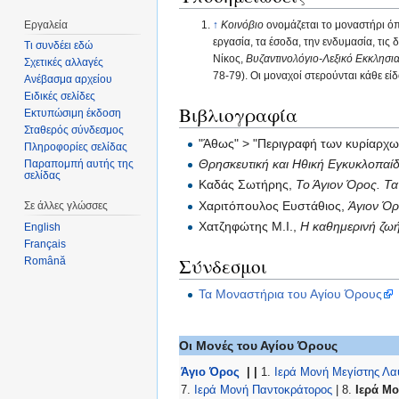
Εργαλεία
↑
Κοινόβιο
ονομάζεται το μοναστήρι όπ
εργασία, τα έσοδα, την ενδυμασία, τι
Τι συνδέει εδώ
Νίκος,
Βυζαντινολόγιο-Λεξικό Εκκλησι
Σχετικές αλλαγές
78-79). Οι μοναχοί στερούνται κάθε εί
Ανέβασμα αρχείου
Ειδικές σελίδες
Βιβλιογραφία
Εκτυπώσιμη έκδοση
Σταθερός σύνδεσμος
"Άθως" > "Περιγραφή των κυρίαρχ
Πληροφορίες σελίδας
Θρησκευτική και Ηθική Εγκυκλοπαίδ
Παραπομπή αυτής της
σελίδας
Καδάς Σωτήρης,
Το Άγιον Όρος. Τα
Χαριτόπουλος Ευστάθιος,
Άγιον Όρ
Σε άλλες γλώσσες
Χατζηφώτης Μ.Ι.,
Η καθημερινή ζωή
English
Français
Σύνδεσμοι
Română
Τα Μοναστήρια του Αγίου Όρους
Οι Μονές του Αγίου Όρους
Άγιο Όρος
| |
1.
Ιερά Μονή Μεγίστης Λα
7.
Ιερά Μονή Παντοκράτορος
| 8.
Ιερά Μ