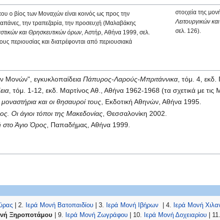
στοιχεία της μο
ου ο βίος των Μοναχών είναι κοινός ως προς την
Λειτουργικών κα
ς δαπάνες, την τραπεζαρία, την προσευχή (Μαλαβάκης
σελ. 126).
αστικών και Θρησκευτικών όρων
, Αστήρ, Αθήνα 1999, σελ.
δους περιουσίας και διατρέφονται από περιουσιακά
ων Μονών", εγκυκλοπαίδεια
Πάπυρος-Λαρούς-Μπριτάννικα
, τόμ. 4, εκ
εια
, τόμ. 1-12, εκδ. Μαρτίνος Αθ., Αθήνα 1962-1968 (τα σχετικά με τις
 μοναστήρια και οι θησαυροί τους
, Εκδοτική Αθηνών, Αθήνα 1995.
ος. Οι άγιοι τόποι της Μακεδονίας
, Θεσσαλονίκη 2002.
 στο Άγιο Όρος
, Παπαδήμας, Αθήνα 1999.
ύρας
| 2.
Ιερά Μονή Βατοπαιδίου
| 3.
Ιερά Μονή Ιβήρων
| 4.
Ιερά Μονή Χιλα
ονή Ξηροποτάμου
| 9.
Ιερά Μονή Ζωγράφου
| 10.
Ιερά Μονή Δοχειαρίου
| 11