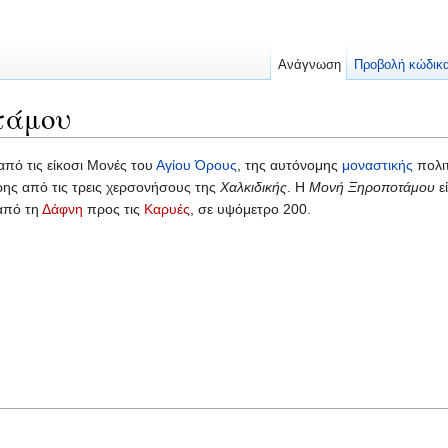
Ανάγνωση
Προβολή κώδικ
τάμου
 από τις είκοσι Μονές του
Αγίου Όρους
, της αυτόνομης
μοναστικής
πολιτ
ερης από τις τρεις χερσονήσους της
Χαλκιδικής
. Η
Μονή Ξηροποτάμου
εί
από τη
Δάφνη
προς τις
Καρυές
, σε υψόμετρο 200.