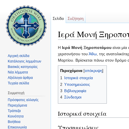
Σελίδα
Συζήτηση
Ιερά Μονή Ξηροπο
Μετάβαση σε:
πλοήγηση
,
αναζήτηση
Η
Ιερά Μονή Ξηροποτάμου
είναι μία
χερσονήσου του
Άθω
, της ανατολικότ
Αρχική σελίδα
Μαρτίου. Βρίσκεται πάνω στον δρόμο 
Κατάλογος λημμάτων
Βασικές κατηγορίες
Περιεχόμενα
[
απόκρυψη
]
Νέα λήμματα
Αξιόλογα άρθρα
1
Ιστορικά στοιχεία
Τυχαία σελίδα
2
Υποσημειώσεις
3
Βιβλιογραφία
Συμμετοχή
4
Σύνδεσμοι
Πρόσφατες αλλαγές
Περιεχόμενα
Τράπεζα
Ιστορικά στοιχεία
Κοινότητα
Βοήθεια
Υποσημειώσεις
Επικοινωνία