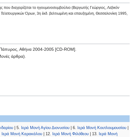
νής που διαχειρίζεται το ηγουμενοσυμβούλιο (Βεργωτής Γεώργιος,
Λεξικόν
ι Τελετουργικών Όρων
, 3η έκδ. βελτιωμένη και επαυξημένη, Θεσσαλονίκη 1995,
δ. Πάπυρος, Αθήνα 2004-2005 [CD-ROM].
 Μονές άρθρα).
νδαρίου
| 5.
Ιερά Μονή Αγίου Διονυσίου
| 6.
Ιερά Μονή Κουτλουμουσίου
|
.
Ιερά Μονή Καρακάλου
| 12.
Ιερά Μονή Φιλόθεου
| 13.
Ιερά Μονή