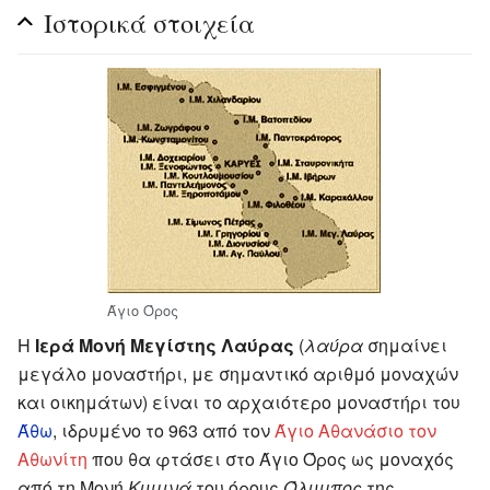
Ιστορικά στοιχεία
Άγιο Όρος
Η
Ιερά Μονή Μεγίστης Λαύρας
(
λαύρα
σημαίνει
μεγάλο μοναστήρι, με σημαντικό αριθμό μοναχών
και οικημάτων) είναι το αρχαιότερο μοναστήρι του
Άθω
, ιδρυμένο το 963 από τον
Άγιο Αθανάσιο τον
Αθωνίτη
που θα φτάσει στο Άγιο Όρος ως μοναχός
από τη Μονή
Κυμινά
του όρους
Όλυμπος
της