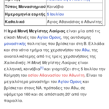
Τύπος Μοναστηριού
Κοινόβιο
Ημερομηνία εορτής
5 Ιουλίου
Καθολικό
Άγιος Αθανάσιος ο Αθωνίτης
Η
Ιερά Μονή Μεγίστης Λαύρας
είναι μία από τις
είκοσι Μονές του
Αγίου Όρους
, της αυτόνομης
μοναστικής
πολιτείας που βρίσκεται στη Β. Ελλάδα
και στο νότιο τμήμα της χερσονήσου του
Άθω
, της
ανατολικότερης από τις τρεις χερσονήσους της
Χαλκιδικής
. Η
Μονή Μεγίστης Λαύρας
είναι
[1]
ελληνική, κοινόβια
και γιορτάζει στις 5 Ιουλίου την
Κοίμηση του
οσίου Αθανασίου του Αθωνίτη
. Είναι το
μεγαλύτερο μοναστήρι του
Αγίου Όρους
και
βρίσκεται στους ΝΑ. πρόποδες του Άθω, σε
υψόμετρο 160 και σε απόσταση 20' από την
παραλία.