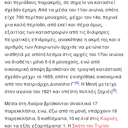
και περιόδους παρακμής, σε σημείο να καταστεί
σχεδόν έρημη. Από τα μέσα του 11ου αιώνα, οπότε
είχε 700 περίπου μοναχούς, μέχρι τον 14ο, περνά
μια καλή περίοδο, από εκεί και πέρα όμως,
εξαιτίας των καταστροφών από τις διάφορες
πειρατικές επιδρομές, ανακόπηκε η ακμή της και ο
αριθμός των Λαυριωτών άρχισε να μειώνεται
αισθητά με αποτέλεσμα στις αρχές του 17ου αιώνα
να διαθέτει μόνο 5 ή 6 μοναχούς, ενώ από
οικονομική άποψη βρισκόταν σε τραγική κατάσταση
σχεδόν μέχρι το 1655, οπότε ενισχύθηκε οικονομικά
[4]
από τον πατριάρχη
Διονύσιο Γ΄
. Η Μονή μετείχε
[5]
στον αγώνα του 1821 και υπέστη πολλές ζημιές
.
Μέσα στη
Λαύρα
βρίσκονται συνολικά 17
παρεκκλήσια, ενώ, έξω από τη μονή, υπάρχουν 19
παρεκκλήσια, 5
καθίσματα
, 10
κελιά
στις
Καρυές
και τα εξής
εξαρτήματα
: 1. Η
Σκήτη του Τιμίου