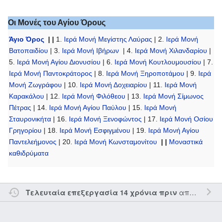
Οι Μονές του Αγίου Όρους
Άγιο Όρος
| |
1.
Ιερά Μονή Μεγίστης Λαύρας
| 2.
Ιερά Μονή
Βατοπαιδίου
| 3.
Ιερά Μονή Ιβήρων
| 4.
Ιερά Μονή Χιλανδαρίου
|
5.
Ιερά Μονή Αγίου Διονυσίου
| 6.
Ιερά Μονή Κουτλουμουσίου
| 7.
Ιερά Μονή Παντοκράτορος
| 8.
Ιερά Μονή Ξηροποτάμου
| 9.
Ιερά
Μονή Ζωγράφου
| 10.
Ιερά Μονή Δοχειαρίου
| 11.
Ιερά Μονή
Καρακάλου
| 12.
Ιερά Μονή Φιλόθεου
| 13.
Ιερά Μονή Σίμωνος
Πέτρας
| 14.
Ιερά Μονή Αγίου Παύλου
| 15.
Ιερά Μονή
Σταυρονικήτα
| 16.
Ιερά Μονή Ξενοφώντος
| 17.
Ιερά Μονή Οσίου
Γρηγορίου
| 18.
Ιερά Μονή Εσφιγμένου
| 19.
Ιερά Μονή Αγίου
Παντελεήμονος
| 20.
Ιερά Μονή Κωνσταμονίτου
| |
Μοναστικά
καθιδρύματα
από τον την
Τελευταία επεξεργασία 14 χρόνια πριν