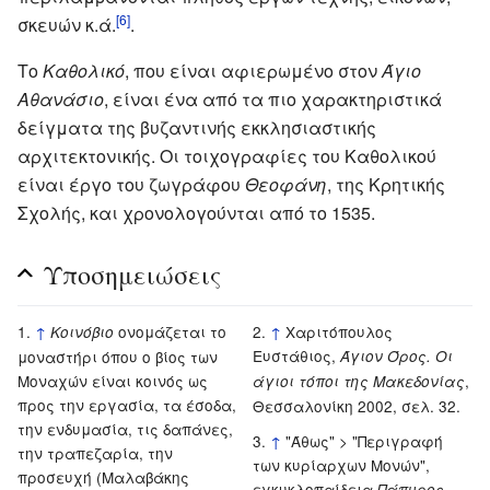
[6]
σκευών κ.ά.
.
Το
Καθολικό
, που είναι αφιερωμένο στον
Άγιο
Αθανάσιο
, είναι ένα από τα πιο χαρακτηριστικά
δείγματα της βυζαντινής εκκλησιαστικής
αρχιτεκτονικής. Οι τοιχογραφίες του Καθολικού
είναι έργο του ζωγράφου
Θεοφάνη
, της Κρητικής
Σχολής, και χρονολογούνται από το 1535.
Υποσημειώσεις
↑
ονομάζεται το
↑
Χαριτόπουλος
Κοινόβιο
Ευστάθιος,
μοναστήρι όπου ο βίος των
Άγιον Όρος. Οι
Μοναχών είναι κοινός ως
,
άγιοι τόποι της Μακεδονίας
προς την εργασία, τα έσοδα,
Θεσσαλονίκη 2002, σελ. 32.
την ενδυμασία, τις δαπάνες,
↑
"Άθως" > "Περιγραφή
την τραπεζαρία, την
των κυρίαρχων Μονών",
προσευχή (Μαλαβάκης
εγκυκλοπαίδεια
Πάπυρος-