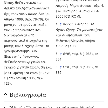
Νίκος,
Βυζαντινολόγιο-
, τόμ. 4,
Λαρούς-Μπριτάννικα
Λεξικό Εκκλησιαστικών και
εκδ. Πάπυρος, Αθήνα 2004-
, Αστήρ,
Θρησκευτικών όρων
2005 [CD-ROM].
Αθήνα 1999, σελ. 78-79). Οι
↑
Καδάς Σωτήρης,
Το
μοναχοί στερούνται κάθε
είδους περιουσίας και
Άγιον Όρος. Τα μοναστήρια
διατρέφονται από
,
και οι θησαυροί τους
περιουσιακά στοιχεία της
Εκδοτική Αθηνών, Αθήνα
μονής που διαχειρίζεται το
1995, σελ. 36.
ηγουμενοσυμβούλιο
↑
, τόμ. 8 (1966), στ.
ΘΗΕ
(Βεργωτής Γεώργιος,
884.
Λεξικόν Λειτουργικών και
↑
, τόμ. 8 (1966), στ.
, 3η έκδ.
ΘΗΕ
Τελετουργικών Όρων
885.
βελτιωμένη και επαυξημένη,
Θεσσαλονίκη 1995, σελ.
126).
Βιβλιογραφία
"Άθως" > "Περιγραφή των κυρίαρχων Μονών",