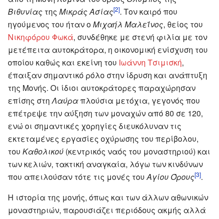
[2]
Βιθυνίας
της
Μικράς Ασίας
. Τον καιρό που
ηγούμενος του ήταν ο
Μιχαήλ Μαλεΐνος
, θείος του
Νικηφόρου Φωκά
, συνδέθηκε με στενή φιλία με τον
μετέπειτα αυτοκράτορα, η οικονομική ενίσχυση του
οποίου καθώς και εκείνη του
Ιωάννη Τσιμισκή
,
έπαιξαν σημαντικό ρόλο στην ίδρυση και ανάπτυξη
της Μονής. Οι ίδιοι αυτοκράτορες παραχώρησαν
επίσης στη
Λαύρα
πλούσια μετόχια, γεγονός που
επέτρεψε την αύξηση των μοναχών από 80 σε 120,
ενώ οι σημαντικές χορηγίες διευκόλυναν τις
εκτεταμένες εργασίες οχύρωσης του περίβολου,
του
Καθολικού
(κεντρικός ναός του μοναστηριού) και
των κελιών, τακτική αναγκαία, λόγω των κινδύνων
[3]
που απειλούσαν τότε τις μονές του
Αγίου Όρους
.
Η ιστορία της μονής, όπως και των άλλων αθωνικών
μοναστηριών, παρουσιάζει περιόδους ακμής αλλά