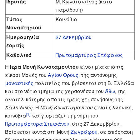
Ιδρυτής
Μ. Κωνσταντίνος (κατά
παράδοση)
Τύπος
Κοινόβιο
Μοναστηριού
Ημερομηνία
27 Δεκεμβρίου
εορτής
Καθολικό
Πρωτομάρτυρας Στέφανος
Η
Ιερά Μονή Κωνσταμονίτου
είναι μία από τις
είκοσι Μονές του
Αγίου Όρους
, της αυτόνομης
μοναστικής
πολιτείας που βρίσκεται στη Β. Ελλάδα
και στο νότιο τμήμα της χερσονήσου του
Άθω
, της
ανατολικότερης από τις τρεις χερσονήσους της
Χαλκιδικής
. Η
Μονή Κωνσταμονίτου
είναι ελληνική,
[1]
κοινόβια
και γιορτάζει τη μνήμη του
Πρωτομάρτυρα Στεφάνου
, στις 27 Δεκεμβρίου.
Βρίσκεται κοντά στη Μονή
Ζωγράφου
, σε απόσταση
50' περίπου από την παραλία, σε υψόμετρο 200.