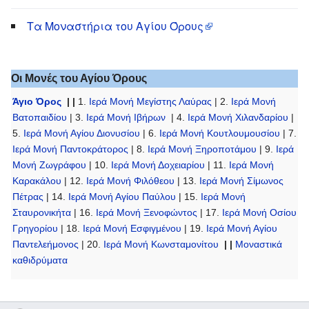
Τα Μοναστήρια του Αγίου Όρους
Οι Μονές του Αγίου Όρους
Άγιο Όρος
| |
1.
Ιερά Μονή Μεγίστης Λαύρας
| 2.
Ιερά Μονή
Βατοπαιδίου
| 3.
Ιερά Μονή Ιβήρων
| 4.
Ιερά Μονή Χιλανδαρίου
|
5.
Ιερά Μονή Αγίου Διονυσίου
| 6.
Ιερά Μονή Κουτλουμουσίου
| 7.
Ιερά Μονή Παντοκράτορος
| 8.
Ιερά Μονή Ξηροποτάμου
| 9.
Ιερά
Μονή Ζωγράφου
| 10.
Ιερά Μονή Δοχειαρίου
| 11.
Ιερά Μονή
Καρακάλου
| 12.
Ιερά Μονή Φιλόθεου
| 13.
Ιερά Μονή Σίμωνος
Πέτρας
| 14.
Ιερά Μονή Αγίου Παύλου
| 15.
Ιερά Μονή
Σταυρονικήτα
| 16.
Ιερά Μονή Ξενοφώντος
| 17.
Ιερά Μονή Οσίου
Γρηγορίου
| 18.
Ιερά Μονή Εσφιγμένου
| 19.
Ιερά Μονή Αγίου
Παντελεήμονος
| 20.
Ιερά Μονή Κωνσταμονίτου
| |
Μοναστικά
καθιδρύματα