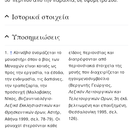
Ιστορικά στοιχεία
Υποσημειώσεις
↑
ονομάζεται το
είδους περιουσίας και
Κοινόβιο
διατρέφονται από
μοναστήρι όπου ο βίος των
περιουσιακά στοιχεία της
Μοναχών είναι κοινός ως
μονής που διαχειρίζεται το
προς την εργασία, τα έσοδα,
ηγουμενοσυμβούλιο
την ενδυμασία, τις δαπάνες,
(Βεργωτής Γεώργιος,
την τραπεζαρία, την
προσευχή (Μαλαβάκης
Λεξικόν Λειτουργικών και
Νίκος,
, 3η έκδ.
Βυζαντινολόγιο-
Τελετουργικών Όρων
βελτιωμένη και επαυξημένη,
Λεξικό Εκκλησιαστικών και
Θεσσαλονίκη 1995, σελ.
, Αστήρ,
Θρησκευτικών όρων
126).
Αθήνα 1999, σελ. 78-79). Οι
μοναχοί στερούνται κάθε