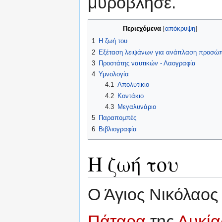
μυρόβλησε.
Περιεχόμενα
[
απόκρυψη
]
1
Η ζωή του
2
Εξέταση λειψάνων για ανάπλαση προσώ
3
Προστάτης ναυτικών - Λαογραφία
4
Υμνολογία
4.1
Απολυτίκιο
4.2
Κοντάκιο
4.3
Μεγαλυνάριο
5
Παραπομπές
6
Βιβλιογραφία
Η ζωή του
Ο Άγιος Νικόλαος
Πάταρα
της
Λυκία