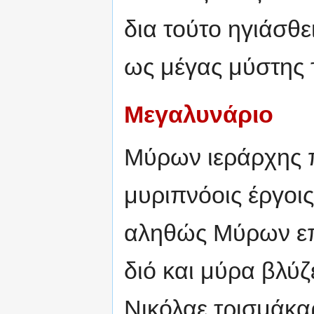
δια τούτο ηγιάσθει
ως μέγας μύστης 
Μεγαλυνάριο
Μύρων ιεράρχης π
μυριπνόοις έργοι
αληθώς Μύρων επ
διό και μύρα βλύζε
Νικόλαε τρισμάκα