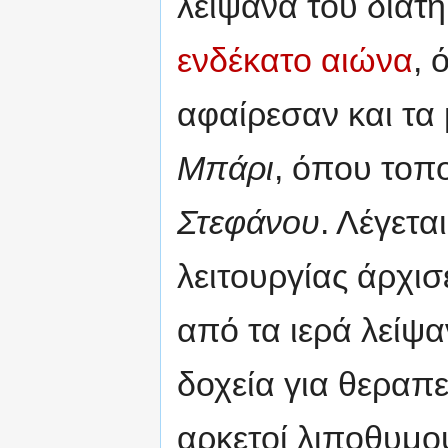
λείψανά του διατ
ενδέκατο αιώνα
, 
αφαίρεσαν και τα
Μπάρι
, όπου τοπ
Στεφάνου
. Λέγετα
λειτουργίας άρχι
από τα ιερά λείψα
δοχεία για θεραπ
αρκετοί λιποθυμο