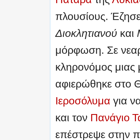
πλουσίους. Έζησ
Διοκλητιανού
και
μόρφωση. Σε νεαρ
κληρονόμος μιας 
αφιερώθηκε στο Θ
Ιεροσόλυμα
για ν
και τον
Πανάγιο Τ
επέστρεψε στην π