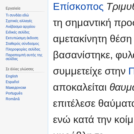
Επίσκοπος
Τριμυ
Εργαλεία
Τι συνδέει εδώ
τη σημαντική προ
Σχετικές αλλαγές
Ανέβασμα αρχείου
Ειδικές σελίδες
αμετακίνητη θέση
Εκτυπώσιμη έκδοση
Σταθερός σύνδεσμος
Πληροφορίες σελίδας
βασανίστηκε, φυλα
Παραπομπή αυτής της
σελίδας
συμμετείχε στην
Π
Σε άλλες γλώσσες
English
Español
αποκαλείται
θαυμ
Македонски
Português
Română
επιτέλεσε θαύματ
ενώ κατά την κοί