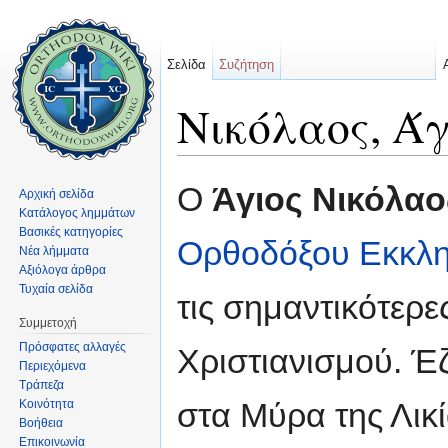
Σελίδα
Συζήτηση
Νικόλαος, Άγ
Μετάβαση σε:
πλοήγηση
,
αναζήτηση
Ο
Άγιος Νικόλαο
Αρχική σελίδα
Κατάλογος λημμάτων
Βασικές κατηγορίες
Ορθοδόξου Εκκλη
Νέα λήμματα
Αξιόλογα άρθρα
Τυχαία σελίδα
τις σημαντικότερε
Συμμετοχή
Πρόσφατες αλλαγές
Χριστιανισμού. Έ
Περιεχόμενα
Τράπεζα
στα Μύρα της Λικί
Κοινότητα
Βοήθεια
Επικοινωνία