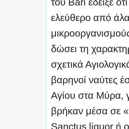
του Bari έδειξε ότ
ελεύθερο από άλα
μικροοργανισμούς
δώσει τη χαρακτη
σχετικά Αγιολογικά
βαρηνοί ναύτες έ
Αγίου στα Μύρα, γ
βρήκαν μέσα σε «
Sanctus liguor ή