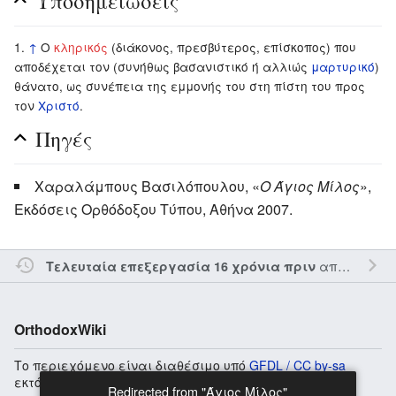
Υποσημειώσεις
↑
O
κληρικός
(διάκονος, πρεσβύτερος, επίσκοπος) που
αποδέχεται τον (συνήθως βασανιστικό ή αλλιώς
μαρτυρικό
)
θάνατο, ως συνέπεια της εμμονής του στη πίστη του προς
τον
Χριστό
.
Πηγές
Χαραλάμπους Βασιλόπουλου, «
Ο Άγιος Μίλος
»,
Εκδόσεις Ορθόδοξου Τύπου, Αθήνα 2007.
από τον την
Τελευταία επεξεργασία 16 χρόνια πριν
OrthodoxWiki
Το περιεχόμενο είναι διαθέσιμο υπό
GFDL / CC by-sa
εκτός αν αναφέρεται διαφορετικά.
Redirected from "Άγιος Μίλος"