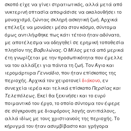
σκοπό είχε να γίνει στρατιωτικός, αλλά μετά από
νυκτερινή οπτασία αποφάσισε να ακολουθήσει το
μοναχισμό, ζώντας σκληρή ασκητική ζωή. Αρχικά
επέλεξε να μονάσει μέσα στον κόσμο, σύντομα
όμως αντιλήφθηκε πως κάτι τέτοιο ήταν αδύνατο,
με αποτέλεσμα να οδηγηθεί σε ερημική τοποθεσία
πλησίον της
Βαβυλώνας
. Ο
Μίλος
μετά από μερικά
έτη γνωρίζεται με την προσωπικότητα που έμελλε
να του αλλάξει για πάντα τη ζωή. Τον Άγιο και
ιερομάρτυρα
Γεννάδιο
, που ήταν επίσκοπος της
περιοχής. Αρχικά τον χειροτονεί
διάκονο
, εν
συνεχεία ιερέα και τελικά επίσκοπο
Περσίας και
Τελεπόλεως
. Εκεί θα ξεκινήσει και το ευρύ
ποιμαντικό του έργο, το οποίο σύντομα τον έφερε
σε σύγκρουση με διαφόρους λογής αντιπάλους,
αλλά ιδίως με τους χριστιανούς της περιοχής. Το
κήρυγμά του ήταν ασυμβίβαστο και γρήγορα