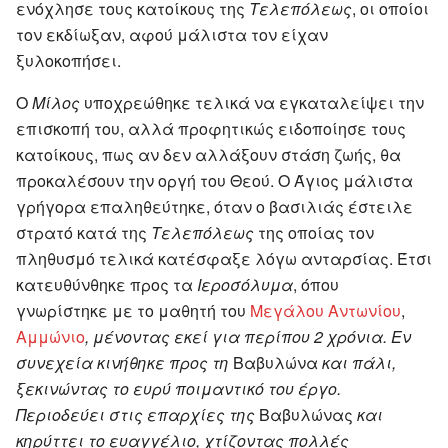
ενόχλησε τους κατοίκους της
Τελεπόλεως
, οι οποίοι
τον εκδίωξαν, αφού μάλιστα τον είχαν
ξυλοκοπήσει.
Ο
Μίλος
υποχρεώθηκε τελικά να εγκαταλείψει την
επισκοπή του, αλλά προφητικώς ειδοποίησε τους
κατοίκους, πως αν δεν αλλάξουν στάση ζωής, θα
προκαλέσουν την οργή του Θεού. Ο Άγιος μάλιστα
γρήγορα επαληθεύτηκε, όταν ο βασιλιάς έστειλε
στρατό κατά της
Τελεπόλεως
της οποίας τον
πληθυσμό τελικά κατέσφαξε λόγω ανταρσίας. Έτσι
κατευθύνθηκε προς τα
Ιεροσόλυμα
, όπου
γνωρίστηκε με το μαθητή του
Μεγάλου Αντωνίου
,
Αμμώνιο
, μένοντας εκεί για περίπου 2 χρόνια. Εν
συνεχεία κινήθηκε προς τη
Βαβυλώνα
και πάλι,
ξεκινώντας το ευρύ ποιμαντικό του έργο.
Περιοδεύει στις επαρχίες της
Βαβυλώνας
και
κηρύττει το ευαγγέλιο, χτίζοντας πολλές