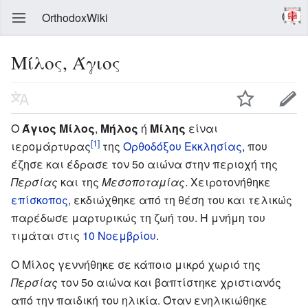
OrthodoxWiki
Μίλος, Άγιος
Ο
Άγιος Μίλος
,
Μήλος
ή
Μίλης
είναι
[1]
ιερομάρτυρας
της
Ορθοδόξου Εκκλησίας
, που
έζησε και έδρασε τον 5ο αιώνα στην περιοχή της
Περσίας
και της
Μεσοποταμίας
. Χειροτονήθηκε
επίσκοπος
, εκδιώχθηκε από τη θέση του και τελικώς
παρέδωσε μαρτυρικώς τη ζωή του. Η μνήμη του
τιμάται στις
10 Νοεμβρίου
.
Ο Μίλος γεννήθηκε σε κάποιο μικρό χωριό της
Περσίας
τον 5ο αιώνα και βαπτίστηκε χριστιανός
από την παιδική του ηλικία. Όταν ενηλικιώθηκε