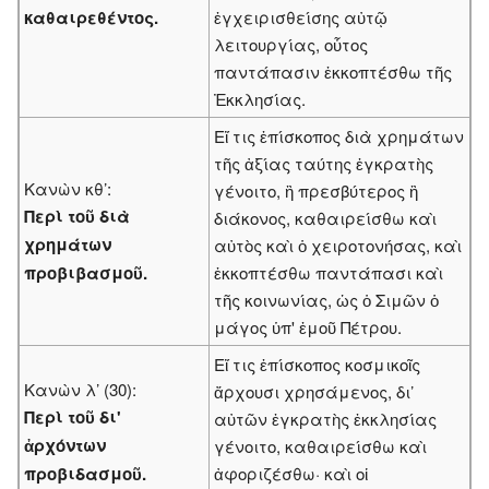
καθαιρεθέντος.
ἐγχειρισθείσης αὐτῷ
λειτουργίας, οὗτος
παντάπασιν ἐκκοπτέσθω τῆς
Ἐκκλησίας.
Εἴ τις ἐπίσκοπος διὰ χρημάτων
τῆς ἀξίας ταύτης ἐγκρατὴς
Κανὼν κθ’:
γένοιτο, ἢ πρεσβύτερος ἢ
Περὶ τοῦ διὰ
διάκονος, καθαιρείσθω καὶ
χρημάτων
αὐτὸς καὶ ὁ χειροτονήσας, καὶ
προβιβασμοῦ.
ἐκκοπτέσθω παντάπασι καὶ
τῆς κοινωνίας, ὡς ὁ Σιμῶν ὁ
μάγος ὑπ' ἐμοῦ Πέτρου.
Εἴ τις ἐπίσκοπος κοσμικοῖς
Κανὼν λ’ (30):
ἄρχουσι χρησάμενος, δι’
Περὶ τοῦ δι'
αὐτῶν ἐγκρατὴς ἐκκλησίας
ἀρχόντων
γένοιτο, καθαιρείσθω καὶ
προβιδασμοῦ.
ἀφοριζέσθω· καὶ οἱ