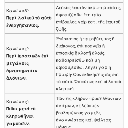
Λαϊκὸς ἑαυτὸν ἀκρωτηριάσας,
Κανὼν κδ’:
ἀφοριζέσθω ἔτη τρία∙
Περὶ λαϊκοῦ τὸ αὐτὸ
ἐπίβουλος γάρ ἐστι τῆς ἑαυτοῦ
ἐνεργήσαντος.
ζωῆς.
Ἐπίσκοπος ἢ πρεσβύτερος ἢ
διάκονος, ἐπὶ πορνεῖᾳ ἢ
Κανὼν κε’:
ἐπιορκίᾳ ἢ κλοπῇ ἁλούς,
Περὶ ἱερατικῶν ἐπὶ
καθαιρείσθω καὶ μὴ
μεγάλοις
ἀφοριζέσθω. λέγει γὰρ ἡ
ἁμαρτημασιν
Γραφή∙ Οὐκ ἐκδικήσεις δὶς ἐπὶ
ἁλόντων.
τὸ αὐτό. Ὡσαύτως καὶ οἱ λοι­ποὶ
κληρικοὶ.
Τῶν εἰς κλῆρον προσελθόντων
Κανὼν κς’:
ἀγάμων, κελεύομεν
Ποῖοι μετὰ τὸ
βουλομένους γαμεῖν,
κληρωθῆναι
ἀναγνώστας καὶ ψάλτας
γαμοῦσιν.
μόνους.