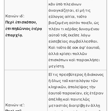
κἄν ὑπὸ πλειόνων
ἀναγκάζηται, εἰ μή τις
Κανὼν ιδ’:
εὔλογος αἰτία, τοῦτο
Περὶ ἐπισκόπου,
βιαζομένη αὐτὸν ποιεῖν, ὡς
ἐπιπηδῶντος ἑτέρᾳ
πλέον τι κέρδος δυναμένου
ἐπαρχίᾳ.
αὐτοῦ τοῖς ἐκεῖσε λόγω
εὐσεβείας συμβάλλεσθαι.
Καὶ τοῦτο δὲ οὐκ ἀφ' ἑαυτοῦ,
ἀλλὰ κρίσει πολλῶν
ἐπισκόπων καὶ παρακλήσει
μεγίστῃ.
Εἴ τις πρεσβύτερος ἢ διάκονος
ἢ ὅλως τοῦ καταλό­γου τῶν
κληρικῶν, ἀπολείψας τὴν
ἑαυτοῦ παροικίαν, εἰς ἑτέραν
ἀπέλθῃ καὶ παντελῶς
Κανὼν ιε’:
μεταστὰς διατρίβῃ ἐν ἅλλῃ
Περὶ τοῦ