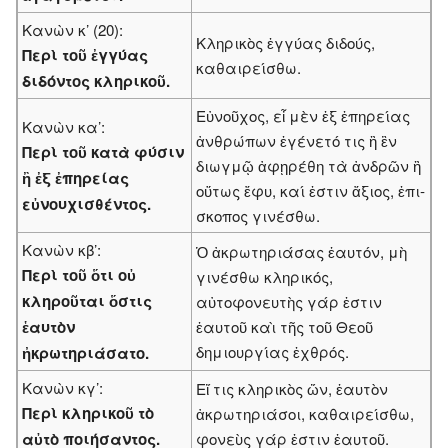
Κανὼν κ’ (20):
Κληρικὸς ἐγγύας διδούς,
Περὶ τοῦ ἐγγύας
καθαιρείσθω.
διδόντος κληρικοῦ.
Εὐνοῦχος, εἶ μὲν ἐξ ἐπηρείας
Κανὼν κα’:
ἀνθρώπων ἐγένετό τις ἢ ἒν
Περὶ τοῦ κατὰ φύσιν
διωγμῷ ἀφῃρέθη τὰ ἀνδρῶν ἢ
ἢ ἐξ ἐπηρείας
οὕτως ἔφυ, καί ἐστιν ἄξιος, ἐπι­
εὐνουχισθέντος.
σκοπος γινέσθω.
Κανὼν κβ’:
Ὁ ἀκρωτηριάσας ἑαυτόν, μὴ
Περὶ τοῦ ὅτι οὐ
γινέσθω κληρικός,
κληροῦται ὅστις
αὐτοφονευτὴς γάρ ἐστιν
ἑαυτὸν
ἑαυτοῦ καὶ τῆς τοῦ Θεοῦ
δημιουργίας ἐχθρός.
ἠκρωτηριάσατο.
Κανὼν κγ’:
Εἴ τις κληρικὸς ὤν, ἑαυτὸν
Περὶ κληρικοῦ τὸ
ἀκρωτηριάσοι, καθαιρείσθω,
αὐτὸ ποιήσαντος.
φονεὺς γάρ ἐστιν ἑαυτοῦ.