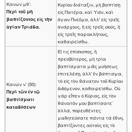
Κανὼν μθ’:
Κυρίου διάταξιν, μὴ βαπτίσῃ
Περὶ τοῦ μὴ
εἰς Πατέρα, καὶ Ὑιόν, καὶ
βαπτίζοντος εἰς τὴν
ἅγιον Πνεῦμα, ἀλλ' εἰς τρεῖς
ἁγίαν Τριάδα.
ἀνάρχους, ἢ εἰς τρεῖς υἱούς, ἢ
εἰς τρεῖς παρακλήτους,
καθαιρείσθω.
Εἴ τις ἐπίσκοπος, ἢ
πρεσβύτερος, μὴ τρία
βαπτίσματα μιᾶς μυήσεως
ἐπιτελέσῃ, ἀλλ' ἓν βάπτισμα,
τὸ εἰς τὸν θάνατον τοῦ Κυρίου
Κανὼν ν’ (50):
διδόμενον, καθαιρείσθω. Οὐ
Περὶ τῶν ἐν τῷ
γὰρ εἶπεν ὁ Κύριος, εἰς τὸν
βαπτίσματι
θάνατόν μου βαπτίσατε˙
καταδύσεων
ἀλλά, πορευθέντες
μαθητεύσατε πάντα τὰ ἔθνη,
βαπτίζοντες αὐτοὺς εἰς τὸ