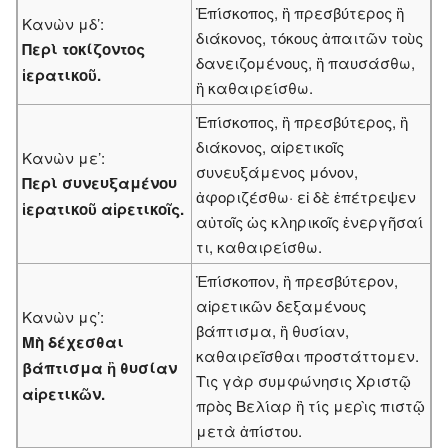
Ἐπίσκοπος, ἢ πρεσβύτερος ἢ
Κανὼν μδ’:
διάκονος, τόκους ἀπαιτῶν τοὺς
Περὶ τοκίζοντος
δανειζομένους, ἢ παυσάσθω,
ἱερατικοῦ.
ἢ καθαιρείσθω.
Ἐπίσκοπος, ἢ πρεσβύτερος, ἢ
διάκονος, αἱρετικοῖς
Κανὼν με’:
συνευξάμενος μόνον,
Περὶ συνευξαμένου
ἀφοριζέσθω· εἰ δὲ ἐπέτρεψεν
ἱερατικοῦ αἱρετικοῖς.
αὐτοῖς ὡς κληρικοῖς ἐνεργῆσαί
τι, καθαιρείσθω.
Ἐπίσκοπον, ἢ πρεσβύτερον,
αἱρετικῶν δεξαμένους
Κανὼν μς’:
βάπτισμα, ἢ θυσίαν,
Μὴ δέχεσθαι
καθαιρεῖσθαι προστάττομεν.
βάπτισμα ἢ θυσίαν
Τὶς γὰρ συμφώνησις Χριστῷ
αἱρετικῶν.
πρὸς Βελίαρ ἢ τίς μερὶς πιστῷ
μετὰ ἀπίστου.