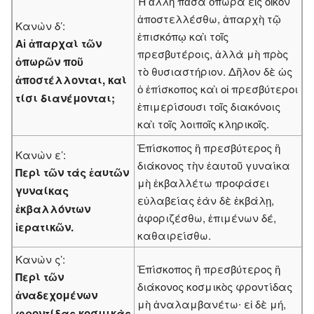
Ἡ ἄλλη πᾶσα ὀπώρα εἰς οἶκον
ἀποστελλέσθω, ἀπαρχὴ τῷ
Κανὼν δ’:
ἐπισκόπῳ καὶ τοῖς
Αἱ ἀπαρχαὶ τῶν
πρεσβυτέροις, ἀλλὰ μὴ πρὸς
ὀπωρῶν ποῦ
τὸ θυσιαστήριον. Δῆλον δὲ ὡς
ἀποστέλλονται, καὶ
ὁ ἐπίσκοπος καὶ οἱ πρεσβύτεροι
τίσι διανέμονται;
ἐπιμερίσουσι τοῖς δια­κόνοις
καὶ τοῖς λοιποῖς κληρικοῖς.
Ἐπίσκοπος ἢ πρεσβύτερος ἢ
Κανὼν ε’:
διάκονος τὴν ἑαυτοῦ γυ­ναίκα
Περὶ τῶν τάς ἑαυτῶν
μὴ ἐκβαλλέτω προφάσει
γυναίκας
εὐλαβείας ἐὰν δὲ ἐκβάλῃ,
ἐκβαλλόντων
ἀφοριζέσθω, ἐπιμένων δέ,
ἱερατικῶν.
καθαιρείσθω.
Κανὼν ς’:
Ἐπίσκοπος ἢ πρεσβύτερος ἢ
Περὶ τῶν
διάκονος κοσμικὸς φροντίδας
ἀναδεχομένων
μὴ ἀναλαμβανέτω∙ εἰ δὲ μή,
φροντίδας κοσμικὰς