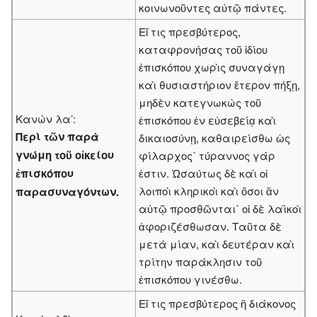
κοινωνοῦντες αὐτῷ πάντες.
Εἴ τις πρεσβύτερος,
καταφρονήσας τοῦ ἰδίου
ἐπισκόπου χωρὶς συναγάγῃ
καὶ θυσιαστήριον ἕτερον πήξῃ,
μηδὲν κατεγνωκὼς τοῦ
Κανὼν λα’:
ἐπισκόπου ἐν εὐσεβείᾳ καὶ
Περὶ τῶν παρὰ
δικαιοσύνῃ, καθαιρείσθω ὡς
γνώμη τοῦ οἰκείου
φίλαρχος˙ τύραννος γάρ
ἐπισκόπου
ἐστιν. Ὡσαύτως δὲ καὶ οἱ
λοιποὶ κληρικοὶ καὶ ὅσοι ἂν
παρασυναγόντων.
αὐτῷ προσθῶνται˙ οἱ δὲ λαϊκοὶ
ἀφοριζέσθωσαν. Ταῦτα δὲ
μετὰ μίαν, καὶ δευτέραν καὶ
τρίτην παράκλησιν τοῦ
ἐπισκόπου γινέσθω.
Εἴ τις πρεσβύτερος ἢ διάκονος