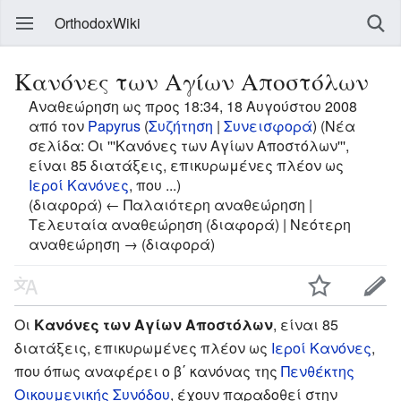
OrthodoxWiki
Κανόνες των Αγίων Αποστόλων
Αναθεώρηση ως προς 18:34, 18 Αυγούστου 2008
από τον
Papyrus
(
Συζήτηση
|
Συνεισφορά
)
(Νέα
σελίδα: Οι '''Κανόνες των Αγίων Αποστόλων''',
είναι 85 διατάξεις, επικυρωμένες πλέον ως
Ιεροί Κανόνες
, που ...)
(διαφορά) ← Παλαιότερη αναθεώρηση |
Τελευταία αναθεώρηση (διαφορά) | Νεότερη
αναθεώρηση → (διαφορά)
Οι
Κανόνες των Αγίων Αποστόλων
, είναι 85
διατάξεις, επικυρωμένες πλέον ως
Ιεροί Κανόνες
,
που όπως αναφέρει ο β΄ κανόνας της
Πενθέκτης
Οικουμενικής Συνόδου
, έχουν παραδοθεί στην