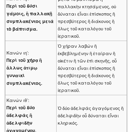
Περὶ τοῦ δύσι
παλλακὴν κτησάμενος, οὐ
γάμοις, ἢ παλλακῇ
δύναται εἶναι ἐπίσκοπος ἢ
συμπλακέντος μετὰ
πρεσβύτερος ἢ διάκονος ἢ
ὅλως τοῦ καταλόγου τοῦ
τὸ βάπτισμα.
ἱερατικοῦ.
Ὁ χήραν λαβὼν ἢ
Κανὼν ιη’:
ἐκβεβλημένην ἢ ἑταίραν ἢ
Περὶ τοῦ χήρᾳ ἢ
οἰκέτιν ἢ τῶν ἐπὶ σκηνῆς, οὗ
ἄλλως ἀτιμῳ
δύναται εἶναι ἐπίσκοπος ἢ
γυναικὶ
πρεσβύτερος ἢ διά­κονος ἢ
ὅλως τοῦ καταλόγου τοῦ
συμπλακέντος.
ἱερατικοῦ.
Κανὼν ιθ’:
Περὶ τοῦ δύο
Ὁ δύο ἀδελφὰς ἀγαγόμενος ἢ
ἀδελφὰς ἢ
ἀδελφιδὴν οὗ δύναται εἶναι
ἀδελφιδὴν
κληρικός.
ἀγαγομένου.