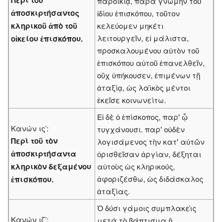
παροικίᾳ, παρὰ γνώμην τοῦ
ἀποσκιρτήσαντος
ἰδίου ἐπισκόπου, τοῦτον
κληρικοῦ ἀπὸ τοῦ
κελεύομεν μηκέτι
λειτουργεῖν, εἰ μάλιστα,
οἰκείου ἐπισκόπου.
προσκαλουμένου αὐτὸν τοῦ
ἐπισκόπου αὐτοῦ ἐπανελθεῖν,
οὒχ ὑπήκουσεν, ἐπιμένων τῇ
ἀταξίᾳ, ὡς λαϊκὸς μέντοι
ἐκεῖσε κοινωνείτω.
Εἰ δὲ ὁ ἐπίσκοπος, παρ' ᾧ
Κανὼν ις’:
τυγχάνουσι. παρ' οὐδὲν
Περὶ τοῦ τὸν
λογισάμενος τὴν κατ' αὐτῶν
ἀποσκιρτήσαντα
ὁρισθεῖσαν ἀργίαν, δέξηται
κληρικὸν δεξαμένου
αὐτοὺς ὡς κληρικούς,
ἀφοριζέσθω, ὡς διδάσκαλος
ἐπισκόπου.
ἀταξίας.
Ὁ δύσι γάμοις συμπλακεὶς
Κανὼν ιζ’:
μετὰ τὸ βάπτισμα ἢ