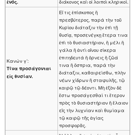
ἑνός.
διάκονος καὶ οἱ λοιποὶ κληρικοί.
Εἴ τις ἐπίσκοπος ἢ
πρεσβύτερος, παρὰ τὴν τοῦ
Κυρίου διάταξιν τὴν ἐπὶ τῇ
θυσίᾳ, προσενέγκῃ ἕτερα τινα
ἐπὶ τὸ θυσιαστήριον, ἢ μέλι ἢ
γάλα ἢ ἀντὶ οἴνου σίκερα
ἐπιτηδευτὰ ἢ ὄρνεις ἢ ζῶά
Κανὼν γ’:
τινα ἢ ὄσπρια, παρὰ τὴν
Τίνα προσάγονται
διάταξιν, καθαιρείσθω, πλὴν
εἰς θυσίαν.
νέων χίδρων ἢ σταφυλῆς, τῷ
καιρῷ τῷ δέοντι. Μὴ ἐξὸν δὲ
ἔστω προσάγεσθαί τι ἕτερον
πρὸς τὸ θυσιαστήριον ἢ ἔλαιον
εἲς τὴν λυχνίαν καὶ θυμίαμα
τῷ καιρῷ τῆς ἁγίας
προσφορᾶς.