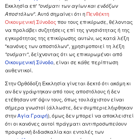
Εκκλησία επ'
"ονόματι των αγίων και ενδόξων
Αποστόλων"
. Αυτό σημαίνει ότι η
Πενθέκτη
Οικουμενική Σύνοδος
που τους επικύρωσε, θέλοντας
να προλάβει συζητήσεις επί της γνησιότητας ή της
εγκυρότητας της επικύρωσης αυτών, ως κατά λέξη
"κανόνες των αποστόλων", χρησιμοποιεί τη λέξη
"ονόματι"
, δείχνοντας ότι ως επικυρωμένοι από
Οικουμενική Σύνοδο
, είναι σε κάθε περίπτωση
αυθεντικοί.
Στην Ορθόδοξη Εκκλησία γίνεται δεκτό ότι ακόμη κι
αν δεν γράφτηκαν από τους αποστόλους ή δεν
ετέθησαν υπ' όψιν τους, όπως τουλάχιστον είναι
σήμερα γνωστοί (άλλωστε, δεν συμπεριελήφθηκαν
στην
Αγία Γραφή
), όμως δεν μπορεί να αποκλειστεί
ότι οι κανόνες αυτοί πράγματι αντιπροσωπεύουν
προφορική διδασκαλία και εντολές των