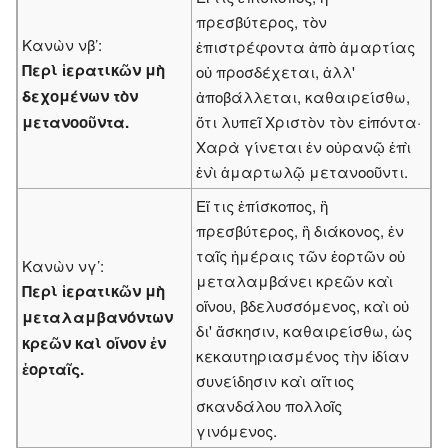
πρεσβύτερος, τὸν
Κανὼν νβ’:
ἐπιστρέφοντα ἀπὸ ἁμαρτίας
Περὶ ἱερατικῶν μὴ
οὐ προσδέχεται, ἀλλ'
δεχομένων τὸν
ἀποβάλλεται, καθαιρείσθω,
μετανοοῦντα.
ὅτι λυπεῖ Χριστὸν τὸν εἰπόντα·
Χαρὰ γίνεται ἐν οὐρανῷ ἐπὶ
ἐνὶ ἁμαρτωλῷ μετανοοῦντι.
Εἴ τις ἐπίσκοπος, ἢ
πρεσβύτερος, ἢ διάκονος, ἐν
ταῖς ἡμέραις τῶν ἑορτῶν οὐ
Κανὼν νγ’:
μεταλαμβάνει κρεῶν καὶ
Περὶ ἱερατικῶν μὴ
οἴνου, βδελυσσόμενος, καὶ οὐ
μεταλαμβανόντων
δι' ἄσκησιν, καθαιρείσθω, ὡς
κρεῶν καὶ οἴνον ἐν
κεκαυτηριασμένος τὴν ἰδίαν
ἑορταῖς.
συνείδησιν καὶ αἴτιος
σκανδάλου πολλοῖς
γινόμενος.