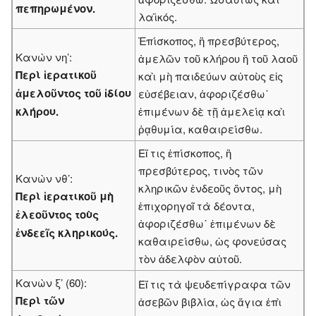
πεπηρωμένον.
λαϊκός.
Ἐπίσκοπος, ἢ πρεσβύτερος,
Κανὼν νη’:
ἀμελῶν τοῦ κλήρου ἢ τοῦ λαοῦ
Περὶ ἱερατικοῦ
καὶ μὴ παιδεύων αὐτοὺς εἰς
ἀμελοῦντος τοῦ ἰδίου
εὐσέβειαν, ἀφοριζέσθω˙
κλήρου.
ἐπιμένων δὲ τῇ ἀμελείᾳ καὶ
ῥᾳθυμία, καθαιρείσθω.
Εἴ τις ἐπίσκοπος, ἢ
πρεσβύτερος, τινὸς τῶν
Κανὼν νθ’:
κληρικῶν ἐνδεοῦς ὄντος, μὴ
Περὶ ἱερατικοῦ μὴ
ἐπιχορηγοῖ τὰ δέοντα,
ἐλεοῦντος τοὺς
ἀφοριζέσθω˙ ἐπιμένων δὲ
ἐνδεεῖς κληρικούς.
καθαιρείσθω, ὡς φονεύσας
τὸν ἀδελφὸν αὐτοῦ.
Κανὼν ξ’ (60):
Εἴ τις τὰ ψευδεπίγραφα τῶν
Περὶ τῶν
ἀσεβῶν βιβλία, ὡς ἅγια ἐπὶ