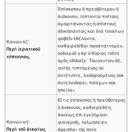
Ἐπίσκοπον ἢ πρεσβύτερον ἢ
διάκονον, τύπτοντα πιστοὺς
ἁμαρτάνοντας ἢ ἀπίστους
ἀδικήσαντας καὶ διὰ τοιούτων
φοβεῖν ἐθέλοντα,
Κανὼν κζ’:
καθαιρεῖσθαι προστάττομεν,
Περὶ ἱερατικοῦ
οὐδαμοῦ γὰρ ὁ Κύριος τοῦτο
τύπτοντος.
ἡμᾶς ἐδίδαξε˙ Τουναντίον δέ,
αὐτὸς τυπτόμενος οὐ
ἀντέτυπτε, λοιδορούμενος οὐκ
ἀντελοιδόρει, πάσχων οὐκ
ἠπείλει.
Εἴ τις ἐπίσκοπος ἢ πρεσβύτερος
ἢ διάκονος, καθαιρεθεὶς
δικαίως ἐπὶ ἐγκλήμασι
Κανὼν κη':
φανεροῖς, τολμήσειεν
Περὶ τοῦ δικαίως
ἅψεσθαι τῆς ποτε