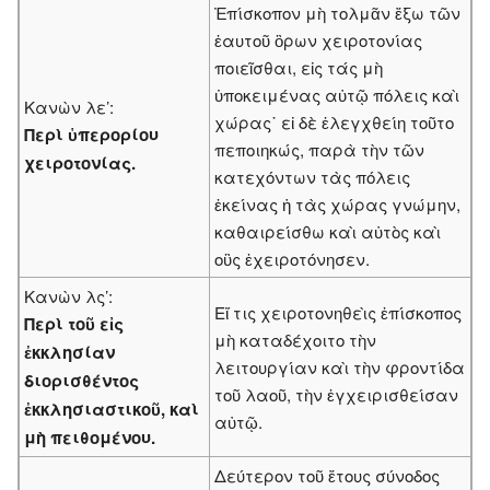
Ἐπίσκοπον μὴ τολμᾶν ἔξω τῶν
ἑαυτοῦ ὃρων χειροτονίας
ποιεῖσθαι, εἰς τάς μὴ
ὑποκειμένας αὐτῷ πόλεις καὶ
Κανὼν λε’:
χώρας˙ εἰ δὲ ἐλεγχθείη τοῦτο
Περὶ ὑπερορίου
πεποιηκώς, παρὰ τὴν τῶν
χειροτονίας.
κατεχόντων τὰς πόλεις
ἐκείνας ἡ τὰς χώρας γνώμην,
καθαιρείσθω καὶ αὐτὸς καὶ
οὓς ἐχειροτόνησεν.
Κανὼν λς’:
Εἴ τις χειροτονηθεὶς ἐπίσκοπος
Περὶ τοῦ εἰς
μὴ καταδέχοιτο τὴν
ἐκκλησίαν
λειτουργίαν καὶ τὴν φροντίδα
διορισθέντος
τοῦ λαοῦ, τὴν ἐγχειρισθείσαν
ἐκκλησιαστικοῦ, καὶ
αὐτῷ.
μὴ πειθομένου.
Δεύτερον τοῦ ἔτους σύνοδος