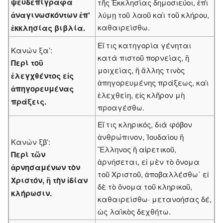
ψευδεπίγραφα
τῆς Ἐκκλησίας δημοσιεύοι, ἐπὶ
ἀναγινωσκόντων ἐπ'
λύμῃ τοῦ λαοῦ καὶ τοῦ κλήρου,
καθαιρείσθω.
ἐκκλησίας βιβλία.
Εἴ τις κατηγορία γένηται
Κανὼν ξα’:
κατὰ πιστοῦ πορνείας, ἢ
Περὶ τοῦ
μοιχείας, ἢ ἄλλης τινὸς
ἐλεγχθέντος εἰς
ἀπηγορευμένης πράξεως, καὶ
ἀπηγορευμένας
ἐλεχθείη, εἰς κλῆρον μὴ
πράξεις.
προαγέσθω.
Εἴ τις κληρικός, διὰ φόβον
ἀνθρώπινον, Ἰουδαίου ἢ
Κανὼν ξβ’:
Ἕλληνος ἢ αἱρετικοῦ,
Περὶ τῶν
ἀρνήσεται, εἰ μὲν τὸ ὄνομα
ἀρνησαμένων τὸν
τοῦ Χριστοῦ, ἀποβαλλέσθω˙ εἰ
Χριστόν, ἢ τὴν ἰδίαν
δὲ τὸ ὄνομα τοῦ κληρικοῦ,
κλήρωσιν.
καθαιρείσθω· μετανοήσας δέ,
ὡς λαϊκὸς δεχθήτω.