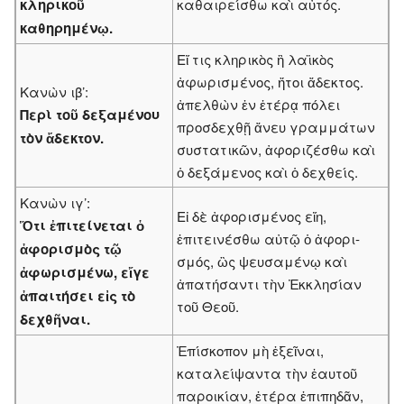
κληρικοῦ
καθαιρείσθω καὶ αὐτός.
καθηρημένῳ.
Εἴ τις κληρικὸς ἢ λαϊκὸς
ἀφωρισμένος, ἤτοι ἄδεκτος.
Κανὼν ιβ’:
ἀπελθὼν ἐν ἑτέρᾳ πόλει
Περὶ τοῦ δεξαμένου
προσδεχθῇ ἄνευ γραμμάτων
τὸν ἄδεκτον.
συστατικῶν, ἀφοριζέσθω καὶ
ὁ δεξάμενος καὶ ὁ δεχθείς.
Κανὼν ιγ’:
Εἰ δὲ ἀφορισμένος εἴη,
Ὅτι ἐπιτείνεται ὁ
ἐπιτεινέσθω αὐτῷ ὁ ἀφορι­
ἀφορισμὸς τῷ
σμός, ὣς ψευσαμένῳ καὶ
ἀφωρισμένω, εἴγε
ἀπατήσαντι τὴν Ἐκκλησίαν
ἀπαιτήσει εἰς τὸ
τοῦ Θεοῦ.
δεχθῆναι.
Ἐπίσκοπον μὴ ἐξεῖναι,
καταλείψαντα τὴν ἑαυτοῦ
παροικίαν, ἑτέρα ἐπιπηδᾶν,