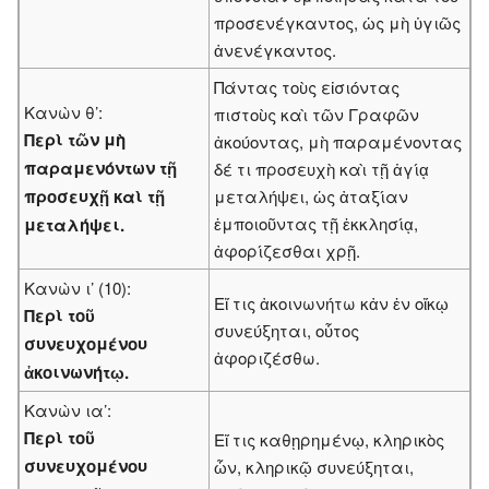
προσενέγκαντος, ὡς μὴ ὑγιῶς
ἀνενέγκαντος.
Πάντας τοὺς εἰσιόντας
Κανὼν θ’:
πιστοὺς καὶ τῶν Γραφῶν
Περὶ τῶν μὴ
ἀκούοντας, μὴ παραμένοντας
παραμενόντων τῇ
δέ τι προσευχὴ καὶ τῇ ἁγίᾳ
προσευχῇ καὶ τῇ
μεταλήψει, ὡς ἀταξίαν
ἐμποιοῦντας τῇ ἐκκλησίᾳ,
μεταλήψει.
ἀφορίζεσθαι χρῇ.
Κανὼν ι’ (10):
Εἴ τις ἀκοινωνήτω κἀν ἐν οἴκῳ
Περὶ τοῦ
συνεύξηται, οὗτος
συνευχομένου
ἀφοριζέσθω.
ἀκοινωνήτῳ.
Κανὼν ια’:
Περὶ τοῦ
Εἴ τις καθῃρημένῳ, κληρικὸς
συνευχομένου
ὧν, κληρικῷ συνεύξηται,