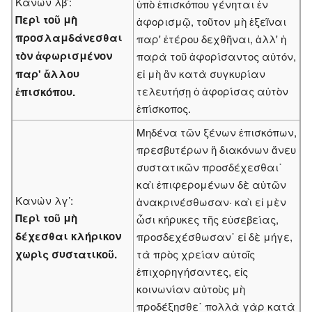
Κανὼν λβ’:
ὑπὸ ἐπισκόπου γένηται ἐν
Περὶ τοῦ μὴ
ἀφορισμῷ, τοῦτον μὴ ἐξεῖναι
προσλαμδάνεσθαι
παρ' ἑτέρου δεχθῆναι, ἀλλ' ἡ
τὸν ἀφωρισμένον
παρὰ τοῦ ἀφορίσαντος αὐτόν,
παρ' ἄλλου
εἰ μὴ ἂν κατὰ συγκυρίαν
τελευτήσῃ ὁ ἀφορίσας αὐτὸν
ἐπισκόπου.
ἐπίσκοπος.
Μηδένα τῶν ξένων ἐπισκόπων,
πρεσβυτέρων ἢ διακόνων ἄνευ
συστατικῶν προσδέχεσθαι˙
καὶ ἐπιφερομένων δὲ αὐτῶν
Κανὼν λγ’:
ἀνακρινέσθωσαν· καὶ εἰ μὲν
Περὶ τοῦ μὴ
ὦσι κήρυκες τῆς εὐσεβείας,
δέχεσθαι κλήρικον
προσδεχέσθωσαν˙ εἰ δὲ μήγε,
χωρὶς συστατικοῦ.
τὰ πρὸς χρείαν αὐτοῖς
ἐπιχορηγήσαντες, εἰς
κοινωνίαν αὐτοὺς μὴ
προδέξησθε˙ πολλὰ γὰρ κατὰ