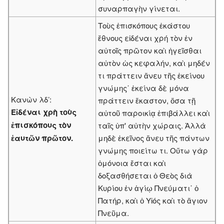
συναρπαγὴν γίνεται.
Τοὺς ἐπισκόπους ἑκάστου
ἔθνους εἰδέναι χρή τὸν ἐν
αὐτοῖς πρῶτον καὶ ἡγεῖσθαι
αὐτὸν ὡς κεφαλήν, καὶ μηδέν
τι πράττειν ἄνευ τῆς ἐκείνου
γνώμης˙ ἐκείνα δὲ μόνα
Κανὼν λδ’:
πράττειν ἕκαστον, ὅσα τῇ
Εἰδέναι χρὴ τοὺς
αὐτοῦ παροικίᾳ ἐπιβάλλει καὶ
ἐπισκόπους τὸν
ταῖς ὑπ' αὐτὴν χώραις. Ἀλλὰ
ἑαυτῶν πρῶτον.
μηδὲ ἐκεῖνος ἄνευ τῆς πάντων
γνώμης ποιείτω τι. Οὕτω γὰρ
ὁμόνοια ἔσται καὶ
δοξασθήσεται ὁ Θεὸς διὰ
Κυρίου ἐν ἁγίῳ Πνεύματι˙ ὁ
Πατήρ, καὶ ὁ Υἱός καὶ τὸ ἅγιον
Πνεῦμα.