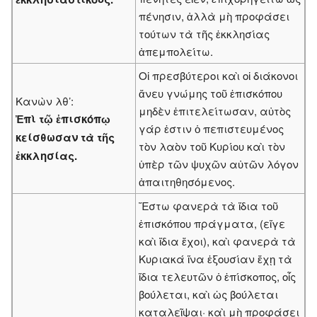
πένησιν, ἀλλὰ μὴ προφάσει
τούτων τὰ τῆς ἐκκλησίας
ἀπεμπολείτω.
Οἱ πρεσβύτεροι καὶ οἱ διάκονοι
ἄνευ γνώμης τοῦ ἐπισκόπου
Κανὼν λθ’:
μηδὲν ἐπιτελείτωσαν, αὐτὸς
Ἐπὶ τῷ ἐπισκόπῳ
γάρ ἐστιν ὁ πεπιστευμένος
κείσθωσαν τὰ τῆς
τὸν λαὸν τοῦ Κυρίου καὶ τὸν
ἐκκλησίας.
ὑπὲρ τῶν ψυχῶν αὐτῶν λόγον
ἀπαιτηθησόμενος.
Ἔστω φανερὰ τὰ ἴδια τοῦ
ἐπισκόπου πράγματα, (εἴγε
καὶ ἴδια ἔχοι), καὶ φανερὰ τὰ
Κυριακά ἵνα ἐξουσίαν ἔχῃ τὰ
ἴδια τελευτῶν ὁ ἐπίσκοπος, οἷς
βούλεται, καὶ ὡς βούλεται
καταλεῖψαι· καὶ μὴ προφάσει