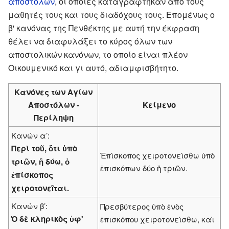
αποστόλων
, οι οποίες καταγράφτηκαν από τους
μαθητές τους και τους διαδόχους τους. Επομένως ο
β' κανόνας της Πενθέκτης με αυτή την έκφραση
θέλει να διαφυλάξει το κύρος όλων των
αποστολικών κανόνων, το οποίο είναι πλέον
Οικουμενικό και γι αυτό, αδιαμφισβήτητο.
Κανόνες των Αγίων
Αποστόλων -
Κείμενο
Περίληψη
Κανὼν α’:
Περὶ τοῦ, ὅτι ὑπὸ
Ἐπίσκοπος χειροτονείσθω ὑπὸ
τριῶν, ἢ δύω, ὁ
ἐπισκόπων δύο ἢ τριῶν.
ἐπίσκοπος
χειροτονεῖται.
Κανὼν β’:
Πρεσβύτερος ὑπὸ ἑνὸς
Ὁ δὲ κληρικὸς ὑφ'
ἐπισκόπου χειροτονείσθω, καὶ