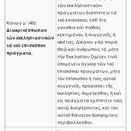
τῶν ἐκκλησιαστικῶν
πραγμάτων διαπίπτειν τά
τοῦ ἐπισκόπου, ἐσθ' ὅτε
Κανὼν μ’ (40):
γυναῖκα καὶ παῖδας
Διακρινέσθωσαν
κεκτημένου, ἢ συγγενεῖς, ἢ
τῶν ἐκκλησιαστικῶν
οἰκέτας. Δίκαιον γὰρ παρὰ
τά τοῦ ἐπισκόπου
Θεῷ καὶ ἀνθρώποις τό, μήτε
πράγματα.
τὴν Ἐκκλησίαν ζημίαν τινὰ
ὑπομένειν ἀγνοίᾳ τῶν τοῦ
ἐπισκόπου πραγμάτων, μήτε
τὸν ἐπίσκοπον ἡ τοὺς αὐτοῦ
συγγενεῖς, προφάσει τῆς
ἐκκλησίας, δημεύεσθαι, ἢ καὶ
εἰς πράγματα ἐμπίπτειν τοὺς
αὐτῷ διαφέροντας, καὶ τὸν
αὐτοῦ θάνατον δυσφημίαις
περιβάλλεσθαι.