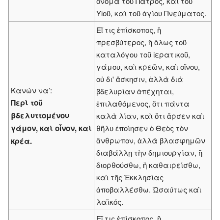
ὄνομα τοῦ Πατρός, καὶ τοῦ
Υἱοῦ, καὶ τοῦ ἁγίου Πνεύματος.
Εἴ τις ἐπίσκοπος, ἢ
πρεσβύτερος, ἢ ὅλως τοῦ
καταλόγου τοῦ ἱερατικοῦ,
γάμου, καὶ κρεῶν, καὶ οἴνου,
οὐ δι' ἄσκησιν, ἀλλὰ διὰ
Κανὼν να’:
βδελυρίαν ἀπέχηται,
Περὶ τοῦ
ἐπιλαθόμενος, ὅτι πάντα
βδελυττομένου
καλὰ λίαν, καὶ ὅτι ἄρσεν καὶ
γάμον, καὶ οἶνον, καὶ
θῆλυ ἐποίησεν ὁ Θεὸς τὸν
ἄνθρωπον, ἀλλὰ βλασφημῶν
κρέα.
διαβάλλῃ τὴν δημιουργίαν, ἢ
διορθούσθω, ἢ καθαιρείσθω,
καὶ τῆς Ἐκκλησίας
ἀποβαλλέσθω. Ὡσαύτως καὶ
λαϊκός.
Εἴ τις ἐπίσκοπος, ἢ