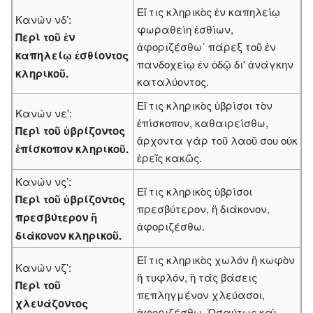
Εἴ τις κληρικὸς ἐν καπηλείῳ
Κανὼν νδ’:
φωραθείη ἐσθίων,
Περὶ τοῦ ἐν
ἀφοριζέσθω˙ πάρεξ τοῦ ἐν
καπηλείῳ ἐσθίοντος
πανδοχείῳ ἐν ὁδῷ δι' ἀνάγκην
κληρικοῦ.
καταλύοντος.
Εἴ τις κληρικὸς ὑβρίσοι τὸν
Κανὼν νε':
ἐπίσκοπον, καθαιρείσθω,
Περὶ τοῦ ὑβρίζοντος
ἄρχοντα γὰρ τοῦ λαοῦ σου οὐκ
ἐπίσκοπον κληρικοῦ.
ἐρεῖς κακῶς.
Κανὼν νς’:
Εἴ τις κληρικὸς ὑβρίσοι
Περὶ τοῦ ὑβρίζοντος
πρεσβύτερον, ἢ διάκονον,
πρεσβύτερον ἢ
ἀφοριζέσθω.
διάκονον κληρικοῦ.
Εἴ τις κληρικὸς χωλόν ἢ κωφὸν
Κανὼν νζ’:
ἢ τυφλόν, ἢ τάς βάσεις
Περὶ τοῦ
πεπληγμένον χλεύασοι,
χλευάζοντος
ἀφοριζέσθω. Ὡσαύτως καὶ