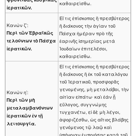
καθαιρείσθω.
ἱερατικῶν.
Εἴ τις ἐπίσκοπος ἢ πρεσβύτερος
Κανὼν ζ’:
ἢ διάκονος τὴν ἁγίαν τοῦ
Περὶ τῶν Ἑβραϊκῶς
Πάσχα ἡμέραν πρὸ τῆς
τελούντων τὸ Πάσχα
ἐαρινῆς ἰσημερίας μετὰ
ἱερατικῶν.
Ἰουδαίων ἐπιτελέσοι,
καθαιρείσθω.
Εἴ τις ἐπίσκοπος ἢ πρεσβύτερος
ἢ διάκονος ἢ ἐκ τοῦ καταλόγου
τοῦ Ἱερατικοῦ, προσφορᾶς
γενομένης, μὴ μεταλάβοι, τὴν
Κανὼν η’:
αἰτίαν εἰπάτω∙ καὶ ἐὰν ᾗ
Περὶ τῶν μὴ
εὔλογος, συγγνώμης
μεταλαμβανόντων
τυγχανέτω, εἰ δὲ μὴ λέγοι,
ἱερατικῶν ἐν τῇ
ἀφοριζέσθω, ὡς αἴτιος βλάβης
λειτουργία.
γενόμενος τῷ λαῷ καὶ
ὑπόνοιαν ἐμποιήσας κατὰ τοῦ