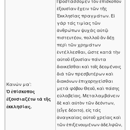
Προστάσσομεν τὸν ἐπίσκοπον
ἐξουσίαν ἔχειν τῶν τῆς
Ἐκκλησίας πραγμάτων. Εἰ
γὰρ τάς τιμίας τῶν
ἀνθρώπων ψυχὰς αὐτῷ
πιστευτέον, πολλοῦ ἂν δέῃ
περὶ τῶν χρημάτων
ἐντέλλεσθαι, ὥστε κατὰ τὴν
αὐτοῦ ἐξουσίαν πάντα
διοικεῖσθαι καὶ τοῖς δεομένοις
διὰ τῶν πρεσβυτέρων καὶ
διακόνων ἐπιχορηγείσθαι
Κανὼν μα’:
μετὰ φόβου Θεοῦ, καὶ πάσης
Ὁ ἐπίσκοπος
εὐλαβείας. Μεταλαμβάνειν
ἐξουσιαζέτω τὰ τῆς
δὲ καὶ αὐτὸν τῶν δεόντων,
ἐκκλησίας.
(εἶγε δέοιτο), εἰς τάς
ἀναγκαίας αὐτοῦ χρείας καὶ
τῶν ἐπιξενουμένων ἀδελφῶν,