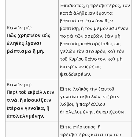
Ἐπίσκοπος, ἢ πρεσβύτερος, τὸν
κατὰ ἀλήθειαν ἔχοντα
βάπτισμα, ἐὰν ἄνωθεν
Κανὼν μζ’:
βαπτίσῃ, ἢ τὸν μεμολυσμένον
Πῶς χρηστέον τοῖς
παρὰ τῶν ἀσεβῶν, ἐὰν μὴ
ἀληθὲς ἐχονσι
βαπτίση, καθαιρείσθω, ὡς
βάπτισμα ἢ μὴ.
γελῶν τὸν σταυρόν, καὶ τόν
τοῦ Κυρίου θάνατον, καὶ μὴ
διακρίνων ἱερέας
ψευδοϊερέων.
Κανὼν μη’:
Εἴ τις λαϊκὸς τὴν ἑαυτοῦ
Περὶ τοῦ ἐκβάλλειν
γυναῖκα ἐκβαλών, ἑτέραν
τινὰ, ἢ εἰσοικίζειν
λάβοι, ἡ παρ' ἄλλου
ἑτέραν γυναῖκα, ἢ
ἀπολελυμένην, ἀφοριζέσθω.
ἀπολελυμένην.
Εἴ τις ἐπίσκοπος, ἢ
πρεσβύτερος κατὰ τήν τοῦ