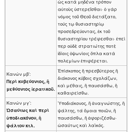
ὡς κατὰ μηδένα τρόπον
αὐτοὺς ὑστερεῖσθαι· ὁ γὰρ
νόμος τοῦ Θεοῦ διετάξατο,
τούς τῳ θυσιαστηρίῳ
προσεδρεύοντας, ἐκ τοῦ
θυσιαστηρίου τρέφεσθαι· ἐπεί
περ οὐδὲ στρατιώτης ποτὲ
ἰδίοις ὀψωνίοις ὅπλα κατὰ
πολεμίων ἐπιφέρεται.
Ἐπίσκοπος ἢ πρεσβύτερος ἢ
Κανὼν μβ’:
διάκονος κύβοις σχολάζων,
Περὶ κυβεύοντος, ἢ
καὶ μέθαις, ἢ παυσάσθω, ἢ
μεθύοντος ἱερατικοῦ.
καθαιρείσθω.
Κανὼν μγ’:
Ὑποδιάκονος, ἢ ἀναγνώστης, ἢ
Ὡσαύτως καὶ περὶ
ψάλτης, τά ὅμοια ποιῶν, ἢ
ὑποδιακόνου, ἢ
παυσάσθω, ἢ ἀφοριζέσθω·
ὡσαύτως καὶ λαϊκός.
ψάλτου κτλ.