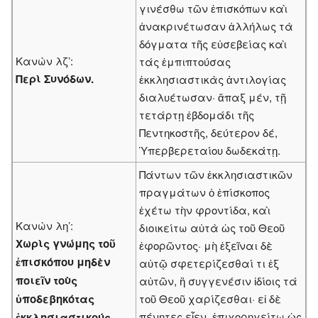
γινέσθω τῶν ἐπισκόπων καὶ
ἀνακρινέτωσαν ἀλλήλως τὰ
δόγματα τῆς εὐσεβείας καὶ
Κανὼν λζ’:
τάς ἐμπιπτούσας
Περὶ Συνόδων.
ἐκκλησιαστικὰς ἀντιλογίας
διαλυέτωσαν· ἅπαξ μέν, τῇ
τετάρτῃ ἑβδομάδι τῆς
Πεντηκοστῆς, δεύτερον δέ,
Ὑπερβερεταίου δωδεκάτῃ.
Πάντων τῶν ἐκκλησιαστικῶν
πραγμάτων ὁ ἐπίσκοπος
ἐχέτω τὴν φροντίδα, καὶ
Κανὼν λη’:
διοικείτω αὐτὰ ὡς τοῦ Θεοῦ
Χωρὶς γνώμης τοῦ
ἐφορῶντος· μὴ ἐξεῖναι δὲ
ἐπισκόπου μηδὲν
αὐτῷ σφετερίζεσθαί τι ἐξ
ποιεῖν τοὺς
αὐτῶν, ἢ συγγενέσιν ἰδίοις τά
ὑποδεβηκότας
τοῦ Θεοῦ χαρίζεσθαι· εἰ δὲ
πένητες εἶεν, ἐπιχορηγείτω ὡς
ἐκκλησιαστικούς.