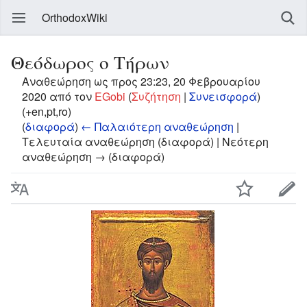
OrthodoxWiki
Θεόδωρος ο Τήρων
Αναθεώρηση ως προς 23:23, 20 Φεβρουαρίου
2020 από τον
EGobi
(
Συζήτηση
|
Συνεισφορά
)
(+en,pt,ro)
(
διαφορά
)
← Παλαιότερη αναθεώρηση
|
Τελευταία αναθεώρηση (διαφορά) | Νεότερη
αναθεώρηση → (διαφορά)