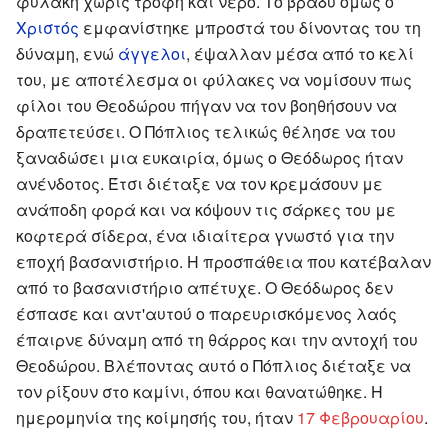
φυλακή χωρίς τροφή και νερό. Το βράδυ όμως ο
Χριστός
εμφανίστηκε μπροστά του δίνοντας του τη
δύναμη, ενώ
άγγελοι
, έψαλλαν μέσα από το κελί
του, με αποτέλεσμα οι φύλακες να νομίσουν πως
φίλοι του Θεοδώρου πήγαν να τον βοηθήσουν να
δραπετεύσει. Ο Πόπλιος τελικώς θέλησε να του
ξαναδώσει μια ευκαιρία, όμως ο Θεόδωρος ήταν
ανένδοτος. Έτσι διέταξε να τον κρεμάσουν με
ανάποδη φορά και να κόψουν τις σάρκες του με
κοφτερά σίδερα, ένα ιδιαίτερα γνωστό για την
εποχή βασανιστήριο. Η προσπάθεια που κατέβαλαν
από το βασανιστήριο απέτυχε. Ο Θεόδωρος δεν
έσπασε και αντ'αυτού ο παρευρισκόμενος λαός
έπαιρνε δύναμη από τη θάρρος και την αντοχή του
Θεοδώρου. Βλέποντας αυτό ο Πόπλιος διέταξε να
τον ρίξουν στο καμίνι, όπου και θανατώθηκε. Η
ημερομηνία της κοίμησής του, ήταν
17 Φεβρουαρίου
.