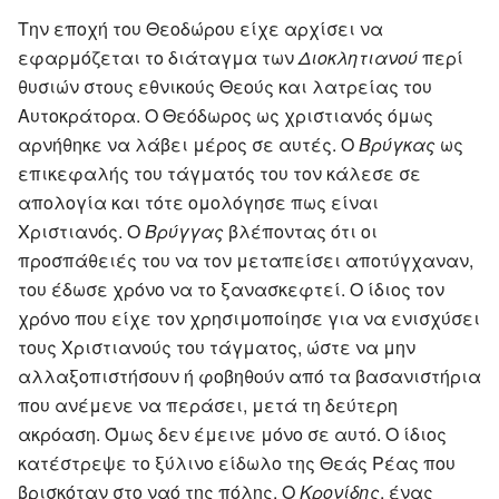
Την εποχή του Θεοδώρου είχε αρχίσει να
εφαρμόζεται το διάταγμα των
Διοκλητιανού
περί
θυσιών στους εθνικούς Θεούς και λατρείας του
Αυτοκράτορα. Ο Θεόδωρος ως χριστιανός όμως
αρνήθηκε να λάβει μέρος σε αυτές. Ο
Βρύγκας
ως
επικεφαλής του τάγματός του τον κάλεσε σε
απολογία και τότε ομολόγησε πως είναι
Χριστιανός. Ο
Βρύγγας
βλέποντας ότι οι
προσπάθειές του να τον μεταπείσει αποτύγχαναν,
του έδωσε χρόνο να το ξανασκεφτεί. Ο ίδιος τον
χρόνο που είχε τον χρησιμοποίησε για να ενισχύσει
τους Χριστιανούς του τάγματος, ώστε να μην
αλλαξοπιστήσουν ή φοβηθούν από τα βασανιστήρια
που ανέμενε να περάσει, μετά τη δεύτερη
ακρόαση. Όμως δεν έμεινε μόνο σε αυτό. Ο ίδιος
κατέστρεψε το ξύλινο είδωλο της Θεάς Ρέας που
βρισκόταν στο ναό της πόλης. Ο
Κρονίδης
, ένας