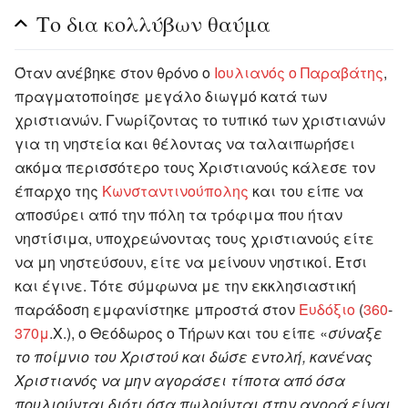
Το δια κολλύβων θαύμα
Όταν ανέβηκε στον θρόνο ο
Ιουλιανός ο Παραβάτης
,
πραγματοποίησε μεγάλο διωγμό κατά των
χριστιανών. Γνωρίζοντας το τυπικό των χριστιανών
για τη νηστεία και θέλοντας να ταλαιπωρήσει
ακόμα περισσότερο τους Χριστιανούς κάλεσε τον
έπαρχο της
Κωνσταντινούπολης
και του είπε να
αποσύρει από την πόλη τα τρόφιμα που ήταν
νηστίσιμα, υποχρεώνοντας τους χριστιανούς είτε
να μη νηστεύσουν, είτε να μείνουν νηστικοί. Έτσι
και έγινε. Τότε σύμφωνα με την εκκλησιαστική
παράδοση εμφανίστηκε μπροστά στον
Ευδόξιο
(
360
-
370μ
.Χ.), ο Θεόδωρος ο Τήρων και του είπε «
σύναξε
το ποίμνιο του Χριστού και δώσε εντολή, κανένας
Χριστιανός να μην αγοράσει τίποτα από όσα
πουλιούνται διότι όσα πωλούνται στην αγορά είναι