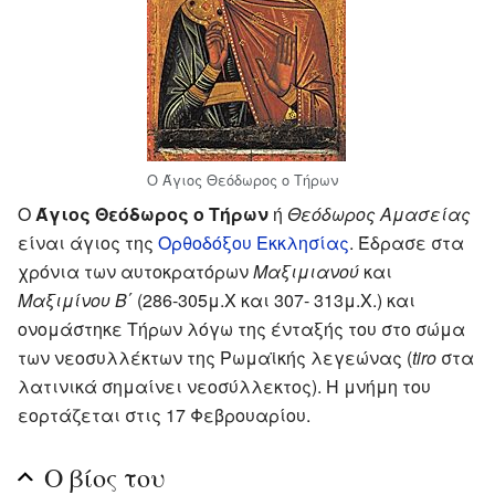
Ο Άγιος Θεόδωρος ο Τήρων
O
Άγιος Θεόδωρος ο Τήρων
ή
Θεόδωρος Αμασείας
είναι άγιος της
Ορθοδόξου Εκκλησίας
. Έδρασε στα
χρόνια των αυτοκρατόρων
Μαξιμιανού
και
Μαξιμίνου Β΄
(286-305μ.Χ και 307- 313μ.Χ.) και
ονομάστηκε Τήρων λόγω της ένταξής του στο σώμα
των νεοσυλλέκτων της Ρωμαϊκής λεγεώνας (
tiro
στα
λατινικά σημαίνει νεοσύλλεκτος). Η μνήμη του
εορτάζεται στις 17 Φεβρουαρίου.
Ο βίος του