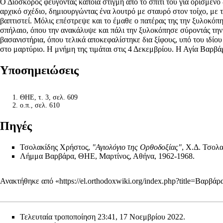
Ο Διόσκορος φεύγοντας κάποια στιγμή από το σπίτι του για ορισμέν
αρχικό σχέδιο, δημιουργώντας ένα λουτρό με
σταυρό
στον τοίχο, με 
βαπτιστεί. Μόλις επέστρεψε και το έμαθε ο πατέρας της την ξυλοκόπη
σπήλαιο, όπου την ανακάλυψε και πάλι την ξυλοκόπησε σύροντάς την 
βασανιστήρια, όπου τελικά αποκεφαλίστηκε δια ξίφους, υπό του ιδίου
στο μαρτύριο. Η μνήμη της τιμάται στις
4 Δεκεμβρίου
. Η Αγία Βαρβά
Υποσημειώσεις
ΘΗΕ, τ. 3, σελ. 609
ο.π., σελ. 610
Πηγές
Τσολακίδης Χρήστος,
"Αγιολόγιο της Ορθοδοξίας"
, Χ.Δ. Τσολ
Λήμμα Βαρβάρα, ΘΗΕ, Μαρτίνος, Αθήνα, 1962-1968.
Ανακτήθηκε από «
https://el.orthodoxwiki.org/index.php?title=Βαρβ
Τελευταία τροποποίηση 23:41, 17 Νοεμβρίου 2022.