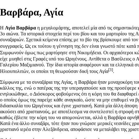
Βαρβάρα, Αγία
Η
Αγία Βαρβάρα
η μεγαλομάρτης, αποτελεί μία από τις σημαντικότ
3ο αιώνα. Τα ιστορικά στοιχεία περί του βίου και του μαρτυρίου της
συναξαριών
. Σχετικά κείμενα επίσης με το βίο της βρίσκουμε από το
συγγραφείς. Ως εκ τούτου η γέννηση της δεν είναι γνωστό πότε κατά
Συμφωνούν όμως πως μαρτύρησε στη Νικομήδεια. Οι αρχαιότεροι κώδ
είχε μυηθεί στις Γραφές υπό του
Ωριγένους
. Αντίθετα ο Βασίλειος ο 
Γαλερίου Μαξιμιανού. Την ίδια ιστορία αναφέρουν και τα ελληνικά σ
[3]
Ηλιουπολιτών, οι οποίοι τη θεωρούσαν δική τους Αγία
.
Σύμφωνα με τα συναξάρια της Αγίας, η Βαρβάρα ήταν μοναχοκόρη του
κάλλος της, ενώ ο πατέρας της την υπεραγαπούσε και της προσέφερε 
ενηλικιώθηκε, ο Διόσκορος φοβούμενος ότι η κόρη του θα διαφθαρεί ε
ο οποίος όμως της παρείχε κάθε αναγκαίο, ώστε να μην επιθυμεί να β
διδασκαλία του Ωριγένους και έγινε χριστιανή. Κατά μία άλλη άποψη 
ακούσει από χριστιανούς, με αποτέλεσμα να συντελεστεί η στροφή σ
καθώς έβλεπε την κόρη του να απομονώνεται, αλλά η Βαρβάρα αρνήθη
Κατά ένα άλλο συναξάρι, τότε ήταν που γνώρισε μερικές νεανίδες χρι
χριστιανό ιερέα στην Αλεξάνδρεια, αποφάσισε να μεταλάβει της χριστ