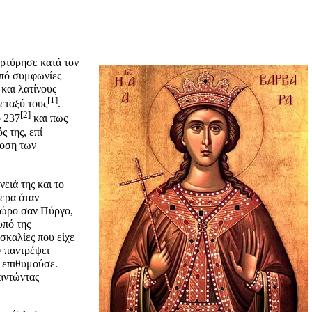
αρτύρησε κατά τον
 από συμφωνίες
και λατίνους
[1]
εταξύ τους
.
[2]
ο 237
και πως
ς της, επί
δοση των
ειά της και το
τερα όταν
 χώρο σαν Πύργο,
υπό της
σκαλίες που είχε
ν παντρέψει
 επιθυμούσε.
ναντώντας