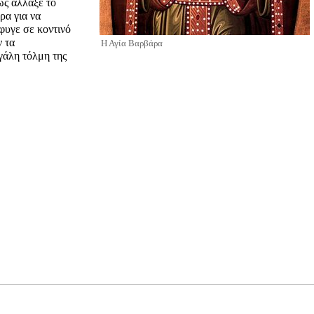
ως άλλαξε το
ρα για να
φυγε σε κοντινό
ν τα
Η Αγία Βαρβάρα
εγάλη τόλμη της