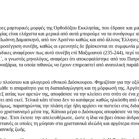
ερες μαρτυρικές μορφές της
Ορθοδόξου Εκκλησίας
, που έδρασε και μ
 Αγίας είναι ελάχιστα και μερικά από αυτά μπορούμε να τα συνάγουμε
ν
Ιωάννη Δαμασκηνό
, από τον
Αρσένιο
καθώς και από άλλους Έλληνες 
 προσέγγιση συνέβη, καθώς οι ερευνητές δε βρίσκονται σε συμφωνία μ
ικες αναφέρουν πως αυτό συνέβη επί Μαξιμιανού (235-244), περί τ
Α΄, ο γνωστός
μηνολόγος
, αναφέρει ότι αποκεφαλίστηκε από του Πατρό
υναξάρια, τα οποία πιθανώς να έχουν επηρεαστεί από ανατολική παρά
 πλούσιου και φλογερού εθνικού Διόσκουρου. Φημιζόταν για την οξύν
κάθε τι απαραίτητο για τη διαπαιδαγώγηση και τη μόρφωσή της. Αργό
ξ αιτίας των αρετών της, αποφάσισε να την κλείσει στο σπίτι σε ένα
γει από εκεί. Τελικά κάτι τέτοιο δεν το κατάφερε καθώς ηλκύσθη από 
όμως, παρατηρώντας την πλάση είχε ήδη αρχίσει να πιστεύει στις διδα
το χριστιανισμό μέσα της. Κάποια μέρα ο Διόσκορος αποφάσισε να τη
κε. Έτσι έκτοτε την απελευθέρωσε, ώστε η ίδια να βρει όποιο άνδρα
στιανές οι οποίες τη μύησαν στα χριστιανικά ιδεώδη και αργότερα συ
ιανικής ζωής.