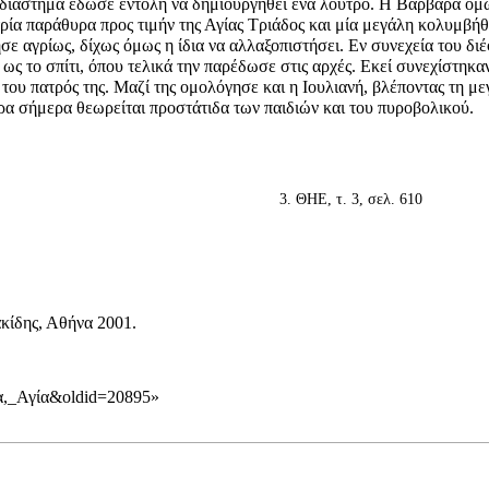
ο διάστημα έδωσε εντολή να δημιουργηθεί ένα λουτρό. Η Βαρβάρα όμ
τρία παράθυρα προς τιμήν της Αγίας Τριάδος και μία μεγάλη κολυμβήθ
σε αγρίως, δίχως όμως η ίδια να αλλαξοπιστήσει. Εν συνεχεία του διέ
ως το σπίτι, όπου τελικά την παρέδωσε στις αρχές. Εκεί συνεχίστηκα
 του πατρός της. Μαζί της ομολόγησε και η Ιουλιανή, βλέποντας τη μ
ρα σήμερα θεωρείται προστάτιδα των παιδιών και του πυροβολικού.
ΘΗΕ, τ. 3, σελ. 610
ακίδης, Αθήνα 2001.
άρα,_Αγία&oldid=20895
»