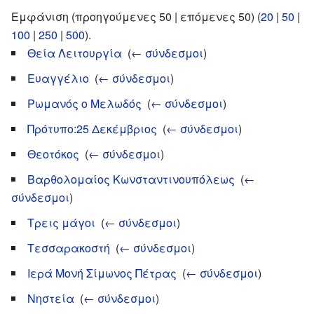
Εμφάνιση (προηγούμενες 50 | επόμενες 50) (
20
|
50
|
100
|
250
|
500
).
Θεία Λειτουργία
‎
(
← σύνδεσμοι
)
Ευαγγέλιο
‎
(
← σύνδεσμοι
)
Ρωμανός ο Μελωδός
‎
(
← σύνδεσμοι
)
Πρότυπο:25 Δεκέμβριος
‎
(
← σύνδεσμοι
)
Θεοτόκος
‎
(
← σύνδεσμοι
)
Βαρθολομαίος Κωνσταντινουπόλεως
‎
(
←
σύνδεσμοι
)
Τρεις μάγοι
‎
(
← σύνδεσμοι
)
Τεσσαρακοστή
‎
(
← σύνδεσμοι
)
Ιερά Μονή Σίμωνος Πέτρας
‎
(
← σύνδεσμοι
)
Νηστεία
‎
(
← σύνδεσμοι
)