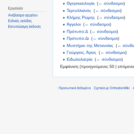
Θρησκειολογία
‎
(
← σύνδεσμοι
)
Εργαλεία
Τερτυλλιανός
‎
(
← σύνδεσμοι
)
Ανέβασμα αρχείου
Κλήμης Ρώμης
‎
(
← σύνδεσμοι
)
Ειδικές σελίδες
Άγγελοι
‎
(
← σύνδεσμοι
)
Εκτυπώσιμη έκδοση
Πρότυπο:Δ
‎
(
← σύνδεσμοι
)
Πρότυπο:Δι
‎
(
← σύνδεσμοι
)
Μυστήριο της Μετανοίας
‎
(
← σύνδε
Γεώργιος, Άγιος
‎
(
← σύνδεσμοι
)
Ειδωλολατρία
‎
(
← σύνδεσμοι
)
Εμφάνιση (προηγούμενες 50 | επόμενες
Προσωπικά δεδομένα
Σχετικά με OrthodoxWiki