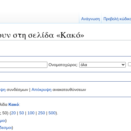
Ανάγνωση
Προβολή κώδικ
ουν στη σελίδα «Κακό»
Ονοματοχώρος:
υψη
συνδέσμων |
Απόκρυψη
ανακατευθύνσεων
ελίδα
Κακό
:
 50) (
20
|
50
|
100
|
250
|
500
).
μοι
)
δεσμοι
)