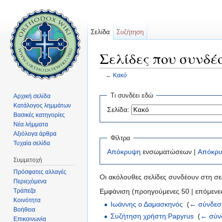
Σελίδα
Συζήτηση
Σελίδες που συνδέ
←
Κακό
Μετάβαση σε:
πλοήγηση
,
αναζήτηση
Τι συνδέει εδώ
Αρχική σελίδα
Κατάλογος λημμάτων
Σελίδα:
Βασικές κατηγορίες
Νέα λήμματα
Αξιόλογα άρθρα
Φίλτρα
Τυχαία σελίδα
Απόκρυψη
ενσωματώσεων |
Απόκρ
Συμμετοχή
Πρόσφατες αλλαγές
Οι ακόλουθες σελίδες συνδέουν στη σ
Περιεχόμενα
Τράπεζα
Εμφάνιση (προηγούμενες 50 | επόμενες
Κοινότητα
Ιωάννης ο Δαμασκηνός
‎
(
← σύνδεσ
Βοήθεια
Συζήτηση χρήστη:Papyrus
‎
(
← σύν
Επικοινωνία