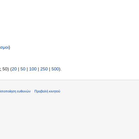
σμοι
)
 50) (
20
|
50
|
100
|
250
|
500
).
Αποποίηση ευθυνών
Προβολή κινητού