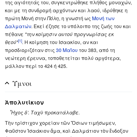
της αγιότητάς του, συγκεντρώθηκε πλήθος μοναχών,
και με τη συνδρομή αρχόντων και λαού, ιδρύθηκε η
πρώτη Μονή στην
Πόλη
, η γνωστή ως
Μονή των
Δαλματών
. Εκεί έζησε το υπόλοιπο της ζωής του και
πέθανε
"την κοίμησιν αυτού προγνωρίσας εκ
[1]
θεού"
. Η κοίμηση του Ισαακίου, αν και
προσδιοριζόταν στις
30 Μαΐου
του 383, από τη
νεώτερη έρευνα, τοποθετείται πολύ αργότερα,
μάλλον περί το 424 ή 425.
Ύμνοι
Ἀπολυτίκιον
Ἦχος δ’. Ταχὺ προκατάλαβε.
Τὴν τρίστιχον χορείαν τῶν Ὅσιων τιμήσωμεν,
Φαῦστον Ἰσαάκιον ἅμα, καὶ Δαλμάτιον τὸν ἔνδοξον