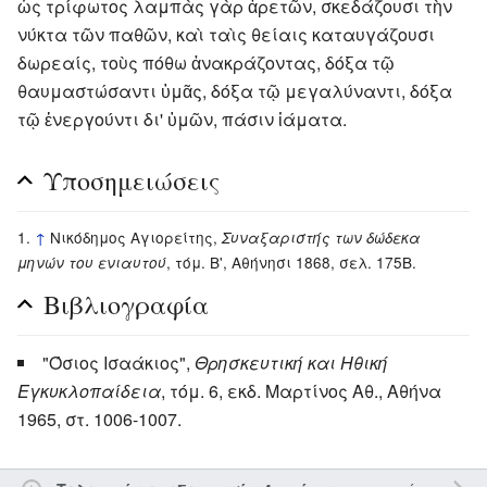
ὡς τρίφωτος λαμπὰς γὰρ ἀρετῶν, σκεδάζουσι τὴν
νύκτα τῶν παθῶν, καὶ ταὶς θείαις καταυγάζουσι
δωρεαίς, τοὺς πόθω ἀνακράζοντας, δόξα τῷ
θαυμαστώσαντι ὑμᾶς, δόξα τῷ μεγαλύναντι, δόξα
τῷ ἐνεργούντι δι' ὑμῶν, πάσιν ἰάματα.
Υποσημειώσεις
↑
Νικόδημος Αγιορείτης,
Συναξαριστής των δώδεκα
, τόμ. Β', Αθήνησι 1868, σελ. 175Β.
μηνών του ενιαυτού
Βιβλιογραφία
"Όσιος Ισαάκιος",
Θρησκευτική και Ηθική
Εγκυκλοπαίδεια
, τόμ. 6, εκδ. Μαρτίνος Αθ., Αθήνα
1965, στ. 1006-1007.