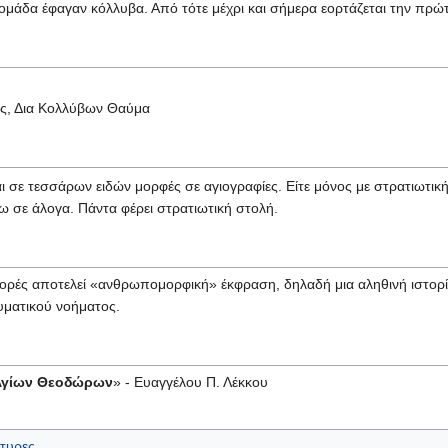
βδομάδα έφαγαν κόλλυβα. Από τότε μέχρι και σήμερα εορτάζεται την π
ς, Δια Κολλύβων Θαύμα
σε τεσσάρων ειδών μορφές σε αγιογραφίες. Είτε μόνος με στρατιωτική στ
 σε άλογα. Πάντα φέρει στρατιωτική στολή.
φορές αποτελεί «ανθρωπομορφική» έκφραση, δηλαδή μια αληθινή ιστορία
υματικού νοήματος.
 Αγίων Θεοδώρων
» - Ευαγγέλου Π. Λέκκου
τυρες