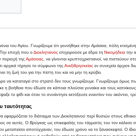
ρόνια του Αγίου. Γνωρίζουμε ότι γεννήθηκε στην
Αμάσεια
, πόλη κτισμέν
 Την εποχή που ο
Διοκλητιανός
επιχειρούσε με έδρα τη
Νικομήδεια
την α
ν περιοχή της
Αμάσειας
, να γίνονται κρυπτοχριστιανοί, να πιστεύουν σ
ι αρχικά τήρησε το σύμφωνο της
Ανεξιθρησκείας
εν συνεχεία άρχισε δ
ι τη ζωή του για την πίστη του και να μην τη κρύβει.
ο να καταταγεί στο στρατό δεν τους γνωρίζουμε. Γνωρίζουμε όμως πω
κε η βοήθεια που έδωσε σε κάποια πλούσια γυναίκα και τους κατοίκους μ
ξε το φίδι και όταν το συνάντησε εκτόξευσε εναντίον του ακόντιο, τρ
υ ταυτότητας
να εφαρμόζεται το διάταγμα των
Διοκλητιανού
περί θυσιών στους εθνικ
ρος σε αυτές. Ο
Βρύγκας
ως επικεφαλής του τάγματός του τον κάλεσε σ
ον μεταπείσει αποτύγχαναν, του έδωσε χρόνο να το ξανασκεφτεί. Ο ίδιο
ν αλλαξοπιστήσουν ή φοβηθούν από τα βασανιστήρια που ανέμενε να πε