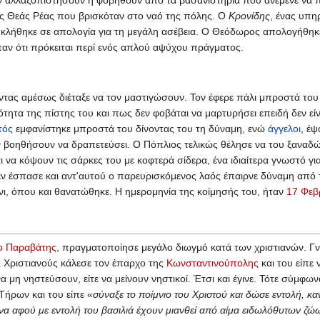
της Θεάς Ρέας που βρισκόταν στο ναό της πόλης. Ο
Κρονίδης
, ένας υπη
λήθηκε σε απολογία για τη μεγάλη ασέβεια. Ο Θεόδωρος απολογήθηκε 
αν ότι πρόκειται περί ενός απλού αψύχου πράγματος.
ντας αμέσως διέταξε να τον μαστιγώσουν. Τον έφερε πάλι μπροστά του
ητα της πίστης του και πως δεν φοβάται να μαρτυρήσει επειδή δεν είν
τός
εμφανίστηκε μπροστά του δίνοντας του τη δύναμη, ενώ
άγγελοι
, έψ
βοηθήσουν να δραπετεύσει. Ο Πόπλιος τελικώς θέλησε να του ξαναδώσ
 να κόψουν τις σάρκες του με κοφτερά σίδερα, ένα ιδιαίτερα γνωστό 
ν έσπασε και αντ'αυτού ο παρευρισκόμενος λαός έπαιρνε δύναμη από 
ίνι, όπου και θανατώθηκε. Η ημερομηνία της κοίμησής του, ήταν
17 Φεβ
 ο Παραβάτης
, πραγματοποίησε μεγάλο διωγμό κατά των χριστιανών. Γνω
 Χριστιανούς κάλεσε τον έπαρχο της
Κωνσταντινούπολης
και του είπε
α μη νηστεύσουν, είτε να μείνουν νηστικοί. Έτσι και έγινε. Τότε σύμ
Τήρων και του είπε «
σύναξε το ποίμνιο του Χριστού και δώσε εντολή, κα
να αφού με εντολή του βασιλιά έχουν μιανθεί από αίμα ειδωλόθυτων ζώ