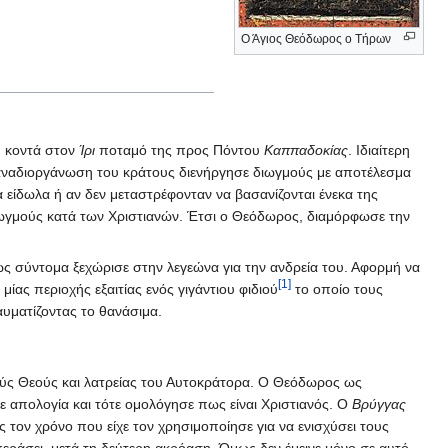
Ο Άγιος Θεόδωρος ο Τήρων
η κοντά στον
Ίρι
ποταμό της προς Πόντου
Καππαδοκίας
. Ιδιαίτερη
ναδιοργάνωση του κράτους διενήργησε διωγμούς με αποτέλεσμα
τα είδωλα ή αν δεν μεταστρέφονταν να βασανίζονται ένεκα της
ιωγμούς κατά των Χριστιανών. Έτσι ο Θεόδωρος, διαμόρφωσε την
ς σύντομα ξεχώρισε στην λεγεώνα για την ανδρεία του. Αφορμή να
[1]
ίας περιοχής εξαιτίας ενός γιγάντιου φιδιού
το οποίο τους
αυματίζοντας το θανάσιμα.
ούς Θεούς και λατρείας του Αυτοκράτορα. Ο Θεόδωρος ως
ε απολογία και τότε ομολόγησε πως είναι Χριστιανός. Ο
Βρύγγας
ς τον χρόνο που είχε τον χρησιμοποίησε για να ενισχύσει τους
ράσει, μετά τη δεύτερη ακρόαση. Όμως δεν έμεινε μόνο σε αυτό.