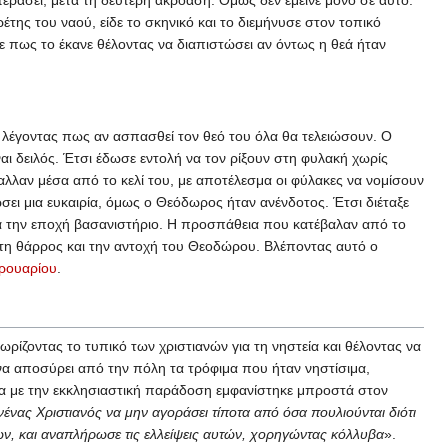
ρέτης του ναού, είδε το σκηνικό και το διεμήνυσε στον τοπικό
πως το έκανε θέλοντας να διαπιστώσει αν όντως η θεά ήταν
 λέγοντας πως αν ασπασθεί τον θεό του όλα θα τελειώσουν. Ο
αι δειλός. Έτσι έδωσε εντολή να τον ρίξουν στη φυλακή χωρίς
αλλαν μέσα από το κελί του, με αποτέλεσμα οι φύλακες να νομίσουν
ει μια ευκαιρία, όμως ο Θεόδωρος ήταν ανένδοτος. Έτσι διέταξε
για την εποχή βασανιστήριο. Η προσπάθεια που κατέβαλαν από το
τη θάρρος και την αντοχή του Θεοδώρου. Βλέποντας αυτό ο
ρουαρίου
.
ρίζοντας το τυπικό των χριστιανών για τη νηστεία και θέλοντας να
 να αποσύρει από την πόλη τα τρόφιμα που ήταν νηστίσιμα,
φωνα με την εκκλησιαστική παράδοση εμφανίστηκε μπροστά στον
νένας Χριστιανός να μην αγοράσει τίποτα από όσα πουλιούνται διότι
ων, και αναπλήρωσε τις ελλείψεις αυτών, χορηγώντας κόλλυβα
».