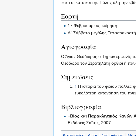
Έτσι οι κάτοικοι της Πόλης όλη την ε
Εορτή
17 Φεβρουαρίου, κοίμηση
Α΄ Σάββατο μεγάλης Τεσσαρακοστή
Αγιογραφία
Ο Άγιος Θεόδωρος ο Τήρων εμφανίζεται 
Θεόδωρο τον Στρατηλάτη όρθιοι ή πάνω
Σημειώσεις
↑
Η ιστορία του φιδιού πολλές 
ευκολότερη κατανόηση του πνε
Βιβλιογραφία
«
Βίος και Παρακλητικός Κανών
Εκδόσεις Σαΐτης, 2007.
Κατηγορίες
:
Άγιοι
4ος αιώνας
Μάρ