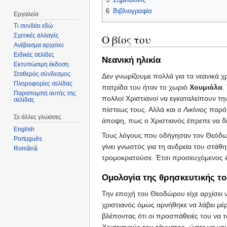
6
Βιβλιογραφία
Εργαλεία
Τι συνδέει εδώ
Σχετικές αλλαγές
Ο βίος του
Ανέβασμα αρχείου
Ειδικές σελίδες
Νεανική ηλικία
Εκτυπώσιμη έκδοση
Σταθερός σύνδεσμος
Δεν γνωρίζουμε πολλά για τα νεανικά χ
Πληροφορίες σελίδας
πατρίδα του ήταν το χωριό
Χουμιάλα
.
Παραπομπή αυτής της
πολλοί Χριστιανοί να εγκαταλείπουν τη
σελίδας
πίστεως τους. Αλλά και ο
Λικίνιος
παρότ
Σε άλλες γλώσσες
άποψη, πως ο Χριστιανός έπρεπε να δίνε
English
Τους λόγους που οδήγησαν τον Θεόδωρ
Português
γίνει γνωστός για τη ανδρεία του στάθη
Română
τρομοκρατούσε. Έτσι προσευχόμενος έψα
Ομολογία της θρησκευτικής το
Την εποχή του Θεοδώρου είχε αρχίσει 
χριστιανός όμως αρνήθηκε να λάβει μέ
βλέποντας ότι οι προσπάθειές του να τ
Χριστιανούς του τάγματος, ώστε να μη