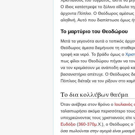
Ο ίδιος κατέστρεψε το ξύλινο είδωλο 
άρχοντα
Πόπλιο
. Ο Θεόδωρος αμέσως κ
αληθινή. Αυτό που διαπίστωσε όμως ήτ
Το μαρτύριο του Θεοδώρου
Μετά τα γεγονότα αυτά ο τοπικός άρχο
Θεόδωρος άμεσα διεμήνυσε τη σταθερότ
τροφή και νερό. Το βράδυ όμως ο
Χρισ
πως φίλοι του Θεοδώρου πήγαν να τον 
να τον κρεμάσουν με ανάποδη φορά και
βασανιστήριο απέτυχε. Ο Θεόδωρος δε
Πόπλιος διέταξε να τον ρίξουν στο καμ
Το δια κολλύβων θαύμα
Όταν ανέβηκε στον θρόνο ο
Ιουλιανός
ταλαιπωρήσει ακόμα περισσότερο τους
υποχρεώνοντας τους χριστιανούς είτε ν
Ευδόξιο
(
360
-
370μ
.Χ.), ο Θεόδωρος ο 
όσα πωλούνται στην αγορά είναι μιασμέ