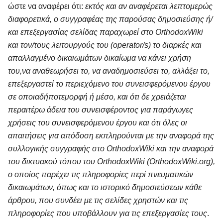
ώστε να αναφέρει ότι:
εκτός και αν αναφέρεται λεπτομερώς
διαφορετικά, ο συγγραφέας της παρούσας δημοσιεύσης ή/
και επεξεργασίας σελίδας παραχωρεί στο OrthodoxWiki
και τον/τους λειτουργούς του (operator/s) το διαρκές και
απαλλαγμένο δικαιωμάτων δικαίωμα να κάνει χρήση
του,να αναθεωρήσει το, να αναδημοσιεύσει το, αλλάξει το,
επεξεργαστεί το περιεχόμενο του συνεισφερόμενου έργου
σε οποιαδήποτεμορφή ή μέσο, και ότι δε χρειάζεται
περαιτέρω άδεια του συνεισφέροντος για παράγωγες
χρήσεις του συνεισφερόμενου έργου και ότι όλες οι
απαιτήσεις για απόδοση εκπληρούνται με την αναφορά της
συλλογικής συγγραφής στο OrthodoxWiki και την αναφορά
του δικτυακού τόπου του OrthodoxWiki (OrthodoxWiki.org),
ο οποίος παρέχει τις πληροφορίες περί πνευματικών
δικαιωμάτων, όπως και το ιστορικό δημοσιεύσεων κάθε
άρθρου, που συνδέει με τις σελίδες χρηστών και τις
πληροφορίες που υποβάλλουν για τις επεξεργασίες τους
.