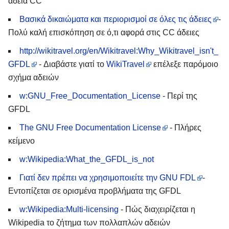
άδεια CC
Βασικά δικαιώματα και περιορισμοί σε όλες τις άδειες
-
Πολύ καλή επισκόπηση σε ό,τι αφορά στις CC άδειες
http://wikitravel.org/en/Wikitravel:Why_Wikitravel_isn't_
GFDL
- Διαβάστε γιατί το
WikiTravel
επέλεξε παρόμοιο
σχήμα αδειών
w:GNU_Free_Documentation_License
- Περί της
GFDL
The GNU Free Documentation License
- Πλήρες
κείμενο
w:Wikipedia:What_the_GFDL_is_not
Γιατί δεν πρέπει να χρησιμοποιείτε την GNU FDL
-
Εντοπίζεται σε ορισμένα προβλήματα της GFDL
w:Wikipedia:Multi-licensing
- Πώς διαχειρίζεται η
Wikipedia το ζήτημα των πολλαπλών αδειών