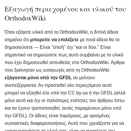
Εξαγωγή περιεχομένου και υλικού του
OrthodoxWiki
Όταν εξάγετε υλικό από το OrthodoxWiki, η διπλή άδεια
σημαίνει ότι
μπορείτε να επιλέξετε
με ποιά άδεια θα το
δημοσιεύσετε — Είναι "είτε/ή" όχι "και οι δύο." Είναι
σημαντικό να σημειώσετε πως αυτό συμβαίνει με το υλικό
που έχει δημοσιευθεί απευθείας στο OrthodoxWiki. Άρθρα
που ξεκίνησαν ως εισαγωγές από τη OrthodoxWiki
εξάγονται μόνο υπό την GFDL
αν μείνουν
ανεπεξέργαστα. Αν προστεθεί νέο περιεχόμενο αυτό
μπορεί να εξαχθεί είτε υπό την CC by-sa ή την GFDL (αλλά
μόνο αυτό και όχι οι παλιότερες ενότητες του άρθρου έστω
και αν έχουν τροποποιηθεί, αυτές παραμένουν μόνο υπό
την GFDL). Οι άδειες είναι παρόμοιες, με ορισμένες
ουσιαστικές διαφοροποιήσεις. Αυτό που χρειάζεστε για να
χρησιμοποιήσετε το υλικό σας, είναι να αναφέρετε την