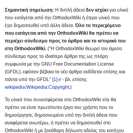
Σημαντική σημείωση:
Η διπλή άδεια
δεν ισχύει
για υλικό
που εισάγεται από την OrthodoxWiki ή έτερο υλικό που
έχει δημοσιευθεί υπό άλλη άδεια.
Όλο το περιεχόμενο
που εισάγεται από την OrthodoxWiki θα πρέπει να
περιέχει σύνδεσμο προς το άρθρο και το ιστορικό του
στη OrthodoxWiki.
("Η OrthodoxWiki θεωρεί τον άμεσο
σύνδεσμο προς το ιδιαίτερο άρθρο της ως πλήρη
συμφωνία με την GNU Free Documentation License
(GFDL), εφόσον βέβαια το νέο άρθρο εκδίδεται επίσης και
πάντα υπό την GFDL"
[1]
- βλ. επίσης
wikipedia:Wikipedia:Copyright
.)
Το υλικό που συνεισφέρεται στο OrthodoxWiki είτε θα
πρέπει να είναι πρωτότυπο έργο του χρήστη που το
δημιούργησε, δημοσιευμένο υπό την διπλή άδεια που
αναφέρεται ανωτέρω, ή πρέπει να δημοσιευθεί στο
OrthodoxWiki ή με ξεκάθαρη δήλωση αδείας του κατόχου