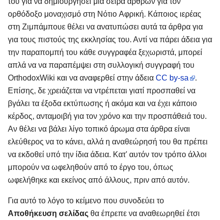
του για να δημιουργήσει μια σειρά άρθρων για τον
ορθόδοξο μοναχισμό στη Νότιο Aφρική. Κάποιος ιερέας
στη Ζιμπάμπουε θέλει να ανατυπώσει αυτά τα άρθρα για
για τους πιστούς της εκκλησίας του. Αντί να πάρει άδεια για
την παραπομπή του κάθε συγγραφέα ξεχωριστά, μπορεί
απλά να να παραπέμψει στη συλλογική συγγραφή του
OrthodoxWiki και να αναφερθεί στην άδεια
CC by-sa
.
Επίσης, δε χρειάζεται να ντρέπεται γιατί προσπαθεί να
βγάλει τα έξοδα εκτύπωσης ή ακόμα και να έχει κάποιο
κέρδος, ανταμοιβή για τον χρόνο και την προσπάθειά του.
Αν θέλει να βάλει λίγο τοπικό άρωμα στα άρθρα είναι
ελεύθερος να το κάνει, αλλά η αναθεώρησή του θα πρέπει
να εκδοθεί υπό την ίδια άδεια. Κατ' αυτόν τον τρόπο άλλοι
μπορούν να ωφεληθούν από το έργο του, όπως
ωφελήθηκε και εκείνος από άλλους, πριν από αυτόν.
Για αυτό το λόγο το κείμενο που συνοδεύει το
Αποθήκευση σελίδας
θα έπρεπε να αναθεωρηθεί έτσι