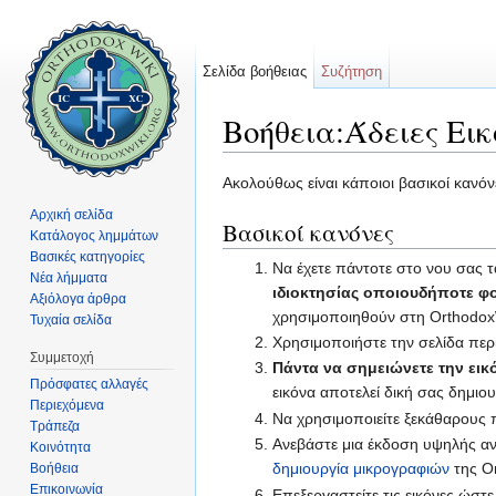
Σελίδα βοήθειας
Συζήτηση
Βοήθεια:Άδειες Ει
Μετάβαση σε:
πλοήγηση
,
αναζήτηση
Ακολούθως είναι κάποιοι βασικοί κανό
Αρχική σελίδα
Βασικοί κανόνες
Κατάλογος λημμάτων
Βασικές κατηγορίες
Να έχετε πάντοτε στο νου σας 
Νέα λήμματα
ιδιοκτησίας οποιουδήποτε φ
Αξιόλογα άρθρα
χρησιμοποιηθούν στη OrthodoxW
Τυχαία σελίδα
Χρησιμοποιήστε την σελίδα περι
Συμμετοχή
Πάντα να σημειώνετε την εικ
Πρόσφατες αλλαγές
εικόνα αποτελεί δική σας δημιου
Περιεχόμενα
Να χρησιμοποιείτε ξεκάθαρους πε
Τράπεζα
Ανεβάστε μια έκδοση υψηλής ανά
Κοινότητα
δημιουργία μικρογραφιών
της Or
Βοήθεια
Επικοινωνία
Επεξεργαστείτε τις εικόνες ώστε