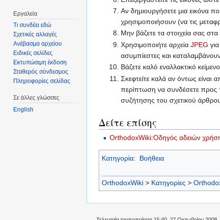
Αν δημιουργήσετε μια εικόνα που
Εργαλεία
χρησιμοποιήσουν (να τις μεταφ
Τι συνδέει εδώ
Μην βάζετε τα στοιχεία σας στα
Σχετικές αλλαγές
Ανέβασμα αρχείου
Χρησιμοποιήτε αρχεία
JPEG
για
Ειδικές σελίδες
ασυμπίεστες και καταλαμβάνου
Εκτυπώσιμη έκδοση
Βάζετε καλό εναλλακτικό κείμενο 
Σταθερός σύνδεσμος
Σκεφτείτε καλά αν όντως είναι
Πληροφορίες σελίδας
περίπτωση να συνδέσετε προς τη
Σε άλλες γλώσσες
συζήτησης του σχετικού άρθρου
English
Δείτε επίσης
OrthodoxWiki:Οδηγός αδειών χρήσης
Κατηγορία
:
Βοήθεια
OrthodoxWiki
>
Κατηγορίες
>
Orthodo
Τελευταία τροποποίηση 15:40, 27 Οκτωβρίου 2008.