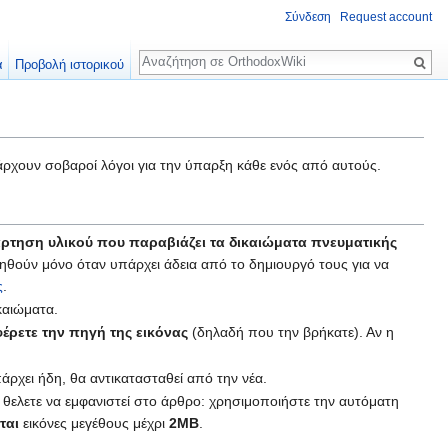
Σύνδεση
Request account
Αναζήτηση
α
Προβολή ιστορικού
ρχουν σοβαροί λόγοι για την ύπαρξη κάθε ενός από αυτούς.
ρτηση υλικού που παραβιάζει τα δικαιώματα πνευματικής
θούν μόνο όταν υπάρχει άδεια από το δημιουργό τους για να
ς
.
καιώματα.
έρετε την πηγή της εικόνας
(δηλαδή που την βρήκατε). Αν η
πάρχει ήδη, θα αντικατασταθεί από την νέα.
 θελετε να εμφανιστεί στο άρθρο: χρησιμοποιήστε την αυτόματη
ται
εικόνες μεγέθους μέχρι
2MB
.