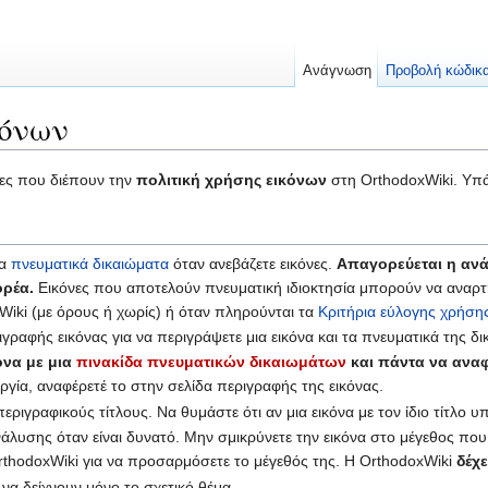
Ανάγνωση
Προβολή κώδικ
κόνων
νες που διέπουν την
πολιτική χρήσης εικόνων
στη OrthodoxWiki. Υπά
τα
πνευματικά δικαιώματα
όταν ανεβάζετε εικόνες.
Απαγορεύεται η ανά
ορέα.
Εικόνες που αποτελούν πνευματική ιδιοκτησία μπορούν να αναρτη
iki (με όρους ή χωρίς) ή όταν πληρούνται τα
Κριτήρια εύλογης χρήση
γραφής εικόνας για να περιγράψετε μια εικόνα και τα πνευματικά της δι
όνα με μια
πινακίδα πνευματικών δικαιωμάτων
και πάντα να αναφ
ργία, αναφέρετέ το στην σελίδα περιγραφής της εικόνας.
ριγραφικούς τίτλους. Να θυμάστε ότι αν μια εικόνα με τον ίδιο τίτλο υ
λυσης όταν είναι δυνατό. Μην σμικρύνετε την εικόνα στο μέγεθος που
thodoxWiki για να προσαρμόσετε το μέγεθός της. Η OrthodoxWiki
δέχε
 να δείχνουν μόνο το σχετικό θέμα.