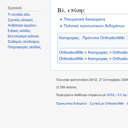
Εργαλεία
Βλ. επίσης
Τι συνδέει εδώ
Πνευματικά δικαιώματα
Σχετικές αλλαγές
Πολιτική προσωπικών δεδομένων
Ανέβασμα αρχείου
Ειδικές σελίδες
Εκτυπώσιμη έκδοση
Κατηγορίες
:
Πρότυπα OrthodoxWiki
Σταθερός σύνδεσμος
Πληροφορίες σελίδας
OrthodoxWiki
>
Κατηγορίες
>
Orthodo
OrthodoxWiki
>
Κατηγορίες
>
Orthodo
Τελευταία τροποποίηση 09:52, 27 Σεπτεμβρίου 2008
11.599 αιτήσεις
Περιεχόμενο διαθέσιμο σύμφωνα με
GFDL / CC by-
Προσωπικά δεδομένα
Σχετικά με OrthodoxWiki