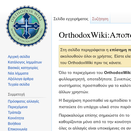
Σελίδα εγχειρήματος
Συζήτηση
OrthodoxWiki:Αποπ
Μετάβαση σε:
πλοήγηση
,
αναζήτηση
Στη σελίδα περιγράφεται η
επίσημη π
ακολουθούν όλοι οι χρήστες. Είστε ελε
Αρχική σελίδα
Κατάλογος λημμάτων
του OrthodoxWiki πριν τις κάνετε.
Βασικές κατηγορίες
Όλο το περιεχόμενο του
OrthodoxWik
Νέα λήμματα
φυλλομετρητή, οποτεδήποτε. Συνεπώς το
Αξιόλογα άρθρα
Τυχαία σελίδα
συστήματος προσπαθούν για το καλύτερ
άλλων χρηστών.
Συμμετοχή
Η διαχείριση προσπαθεί να εμποδίσει τ
Πρόσφατες αλλαγές
πιστεύετε ότι υπάρχει υλικό στον παρ
Περιεχόμενα
Τράπεζα
Παρακαλούμε επίσης σημειώστε ότι το O
Κοινότητα
καθορίζονται μόνο από το την κοινότη
Βοήθεια
όλες οι αλλαγές είναι υποκείμενες σε
Επικοινωνία