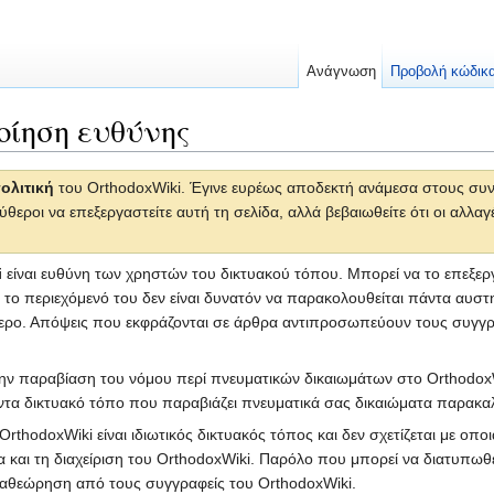
Ανάγνωση
Προβολή κώδικ
οίηση ευθύνης
ολιτική
του OrthodoxWiki. Έγινε ευρέως αποδεκτή ανάμεσα στους συντ
ύθεροι να επεξεργαστείτε αυτή τη σελίδα, αλλά βεβαιωθείτε ότι οι αλλα
i
είναι ευθύνη των χρηστών του δικτυακού τόπου. Μπορεί να το επεξεργ
 περιεχόμενό του δεν είναι δυνατόν να παρακολουθείται πάντα αυστηρά
ο. Απόψεις που εκφράζονται σε άρθρα αντιπροσωπεύουν τους συγγραφε
ην παραβίαση του νόμου περί πνευματικών δικαιωμάτων στο OrthodoxWiki
όντα δικτυακό τόπο που παραβιάζει πνευματικά σας δικαιώματα παρακα
rthodoxWiki είναι ιδιωτικός δικτυακός τόπος και δεν σχετίζεται με οπο
τα και τη διαχείριση του OrthodoxWiki. Παρόλο που μπορεί να διατυπω
 αναθεώρηση από τους συγγραφείς του OrthodoxWiki.