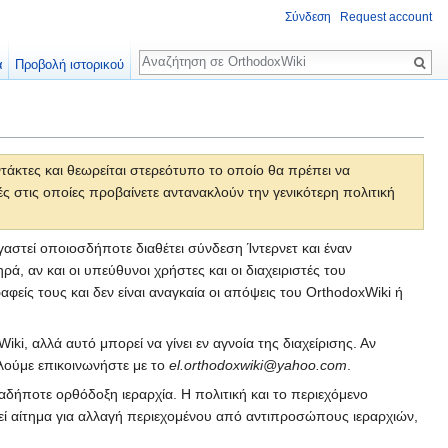
Σύνδεση
Request account
Αναζήτηση
α
Προβολή ιστορικού
άκτες και θεωρείται στερεότυπο το οποίο θα πρέπει να
γές στις οποίες προβαίνετε αντανακλούν την γενικότερη πολιτική
αστεί οποιοσδήποτε διαθέτει σύνδεση Ίντερνετ και έναν
, αν και οι υπεύθυνοι χρήστες και οι διαχειριστές του
ίς τους και δεν είναι αναγκαία οι απόψεις του OrthodoxWiki ή
, αλλά αυτό μπορεί να γίνει εν αγνοία της διαχείρισης. Αν
λούμε επικοινωνήστε με το
el.orthodoxwiki@yahoo.com
.
ιαδήποτε ορθόδοξη ιεραρχία. Η πολιτική και το περιεχόμενο
θεί αίτημα για αλλαγή περιεχομένου από αντιπροσώπους ιεραρχιών,