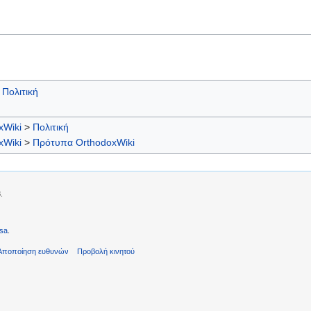
Πολιτική
xWiki
>
Πολιτική
xWiki
>
Πρότυπα OrthodoxWiki
.
sa
.
Αποποίηση ευθυνών
Προβολή κινητού