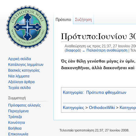
Πρότυπο
Συζήτηση
Πρότυπο:Ιουνίου 3
Αναθεώρηση ως προς 21:37, 27 Ιουνίου 2
(
διαφορά
)
← Παλαιότερη αναθεώρηση
| Τε
Μετάβαση σε:
πλοήγηση
,
αναζήτηση
Αρχική σελίδα
Ός ἐὰν θέλῃ γενέσθαι μέγας ἐν ὑμῖν
Κατάλογος λημμάτων
διακονηθῆναι, ἀλλὰ διακονῆσαι καὶ
Βασικές κατηγορίες
Νέα λήμματα
Αξιόλογα άρθρα
Τυχαία σελίδα
Κατηγορία
:
Πρότυπα φθεγμάτων
Συμμετοχή
Πρόσφατες αλλαγές
Κατηγορίες
>
OrthodoxWiki
>
Κατηγορ
Περιεχόμενα
Τράπεζα
Κοινότητα
Βοήθεια
Τελευταία τροποποίηση 21:37, 27 Ιουνίου 2008.
Επικοινωνία