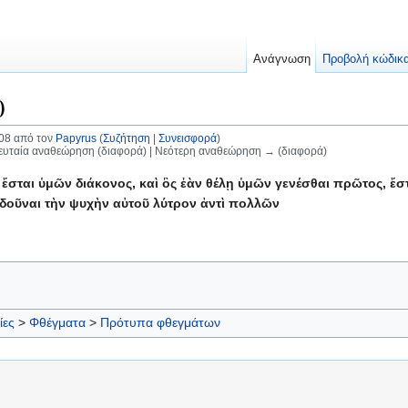
Ανάγνωση
Προβολή κώδικ
0
008 από τον
Papyrus
(
Συζήτηση
|
Συνεισφορά
)
λευταία αναθεώρηση (διαφορά) | Νεότερη αναθεώρηση → (διαφορά)
, ἔσται ὑμῶν διάκονος, καὶ ὃς ἐὰν θέλῃ ὑμῶν γενέσθαι πρῶτος, ἔ
 δοῦναι τὴν ψυχὴν αὐτοῦ λύτρον ἀντὶ πολλῶν
ίες
>
Φθέγματα
>
Πρότυπα φθεγμάτων