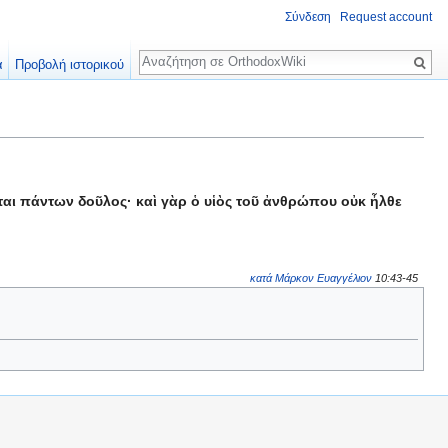
Σύνδεση
Request account
Αναζήτηση
α
Προβολή ιστορικού
σται πάντων δοῦλος· καὶ γὰρ ὁ υἱὸς τοῦ ἀνθρώπου οὐκ ἦλθε
κατά Μάρκον Ευαγγέλιον
10:43-45