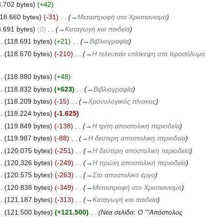
8.702 bytes)
(+42)
18.660 bytes)
(-31)
‎
. .
(
→
Μεταστροφή στο Χριστιανισμό
)
8.691 bytes)
(0)
‎
. .
(
→
Καταγωγή και παιδεία
)
 .
(118.691 bytes)
(+21)
‎
. .
(
→
Βιβλιογραφία
)
 .
(118.670 bytes)
(-210)
‎
. .
(
→
Η τελευταία επίσκεψη στα Ιεροσόλυμα
 .
(118.880 bytes)
(+48)
 .
(118.832 bytes)
(+623)
‎
. .
(
→
Βιβλιογραφία
)
 .
(118.209 bytes)
(-15)
‎
. .
(
→
Χρονολογικός πίνακας
)
 .
(118.224 bytes)
(-1.625)
 .
(119.849 bytes)
(-138)
‎
. .
(
→
Η τρίτη αποστολική περιοδεία
)
 .
(119.987 bytes)
(-88)
‎
. .
(
→
Η δεύτερη αποστολική περιοδεία
)
 .
(120.075 bytes)
(-251)
‎
. .
(
→
Η δεύτερη αποστολική περιοδεία
)
 .
(120.326 bytes)
(-249)
‎
. .
(
→
Η πρώτη αποστολική περιοδεία
)
 .
(120.575 bytes)
(-263)
‎
. .
(
→
Στο αποστολικό έργο
)
 .
(120.838 bytes)
(-349)
‎
. .
(
→
Μεταστροφή στο Χριστιανισμό
)
 .
(121.187 bytes)
(-313)
‎
. .
(
→
Καταγωγή και παιδεία
)
 .
(121.500 bytes)
(+121.500)
‎
. .
(Νέα σελίδα: Ο '''Απόστολος