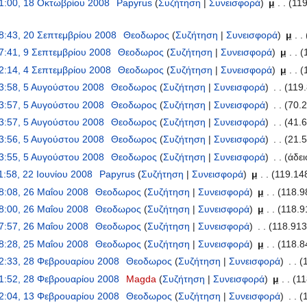
1:00, 18 Οκτωβρίου 2008
‎
Papyrus
(
Συζήτηση
|
Συνεισφορά
)
‎
μ
. .
(119
8:43, 20 Σεπτεμβρίου 2008
‎
Θεοδωρος
(
Συζήτηση
|
Συνεισφορά
)
‎
μ
. .
7:41, 9 Σεπτεμβρίου 2008
‎
Θεοδωρος
(
Συζήτηση
|
Συνεισφορά
)
‎
μ
. .
(
2:14, 4 Σεπτεμβρίου 2008
‎
Θεοδωρος
(
Συζήτηση
|
Συνεισφορά
)
‎
μ
. .
(
3:58, 5 Αυγούστου 2008
‎
Θεοδωρος
(
Συζήτηση
|
Συνεισφορά
)
‎
. .
(119.
3:57, 5 Αυγούστου 2008
‎
Θεοδωρος
(
Συζήτηση
|
Συνεισφορά
)
‎
. .
(70.2
3:57, 5 Αυγούστου 2008
‎
Θεοδωρος
(
Συζήτηση
|
Συνεισφορά
)
‎
. .
(41.6
3:56, 5 Αυγούστου 2008
‎
Θεοδωρος
(
Συζήτηση
|
Συνεισφορά
)
‎
. .
(21.5
3:55, 5 Αυγούστου 2008
‎
Θεοδωρος
(
Συζήτηση
|
Συνεισφορά
)
‎
. .
(άδει
1:58, 22 Ιουνίου 2008
‎
Papyrus
(
Συζήτηση
|
Συνεισφορά
)
‎
μ
. .
(119.14
8:08, 26 Μαΐου 2008
‎
Θεοδωρος
(
Συζήτηση
|
Συνεισφορά
)
‎
μ
. .
(118.9
8:00, 26 Μαΐου 2008
‎
Θεοδωρος
(
Συζήτηση
|
Συνεισφορά
)
‎
μ
. .
(118.9
7:57, 26 Μαΐου 2008
‎
Θεοδωρος
(
Συζήτηση
|
Συνεισφορά
)
‎
. .
(118.913
8:28, 25 Μαΐου 2008
‎
Θεοδωρος
(
Συζήτηση
|
Συνεισφορά
)
‎
μ
. .
(118.8
2:33, 28 Φεβρουαρίου 2008
‎
Θεοδωρος
(
Συζήτηση
|
Συνεισφορά
)
‎
. .
(
1:52, 28 Φεβρουαρίου 2008
‎
Magda
(
Συζήτηση
|
Συνεισφορά
)
‎
μ
. .
(11
2:04, 13 Φεβρουαρίου 2008
‎
Θεοδωρος
(
Συζήτηση
|
Συνεισφορά
)
‎
. .
(