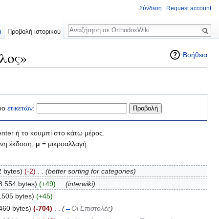
Σύνδεση
Request account
Αναζήτηση
α
Προβολή ιστορικού
λος»
Βοήθεια
ρο
ετικετών
:
nter ή το κουμπί στο κάτω μέρος.
νη έκδοση,
μ
= μικροαλλαγή.
 bytes)
(-2)
‎
. .
(better sorting for categories)
8.554 bytes)
(+49)
‎
. .
(interwiki)
.505 bytes)
(+45)
460 bytes)
(-704)
‎
. .
(
→
Οι Επιστολές
)