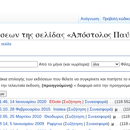
Ανάγνωση
Προβολή κώδικ
σεων της σελίδας «Απόστολος Παύ
 σελίδα
Από το μήνα (και νωρίτερα):
Φίλτ
κια επιλογής των εκδόσεων που θέλετε να συγκρίνετε και πατήστε το e
την τελευταία έκδοση,
(προηγούμενη)
= διαφορά από την προηγούμε
1:46, 14 Ιανουαρίου 2020
‎
EGobi
(
Συζήτηση
|
Συνεισφορά
)
‎
. .
(118.552
5:10, 28 Φεβρουαρίου 2015
‎
Inistea
(
Συζήτηση
|
Συνεισφορά
)
‎
μ
. .
(11
2:05, 25 Μαρτίου 2010
‎
Θεοδωρος
(
Συζήτηση
|
Συνεισφορά
)
‎
μ
. .
(118
8:14, 5 Ιανουαρίου 2009
‎
Papyrus
(
Συζήτηση
|
Συνεισφορά
)
‎
μ
. .
(118.