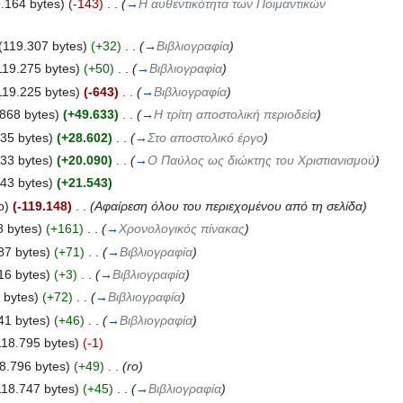
.164 bytes)
(-143)
‎
. .
(
→
Η αυθεντικότητα των Ποιμαντικών
(119.307 bytes)
(+32)
‎
. .
(
→
Βιβλιογραφία
)
119.275 bytes)
(+50)
‎
. .
(
→
Βιβλιογραφία
)
119.225 bytes)
(-643)
‎
. .
(
→
Βιβλιογραφία
)
868 bytes)
(+49.633)
‎
. .
(
→
Η τρίτη αποστολική περιοδεία
)
35 bytes)
(+28.602)
‎
. .
(
→
Στο αποστολικό έργο
)
33 bytes)
(+20.090)
‎
. .
(
→
Ο Παύλος ως διώκτης του Χριστιανισμού
)
43 bytes)
(+21.543)
ο)
(-119.148)
‎
. .
(Αφαίρεση όλου του περιεχομένου από τη σελίδα)
8 bytes)
(+161)
‎
. .
(
→
Χρονολογικός πίνακας
)
87 bytes)
(+71)
‎
. .
(
→
Βιβλιογραφία
)
16 bytes)
(+3)
‎
. .
(
→
Βιβλιογραφία
)
 bytes)
(+72)
‎
. .
(
→
Βιβλιογραφία
)
41 bytes)
(+46)
‎
. .
(
→
Βιβλιογραφία
)
118.795 bytes)
(-1)
8.796 bytes)
(+49)
‎
. .
(ro)
118.747 bytes)
(+45)
‎
. .
(
→
Βιβλιογραφία
)