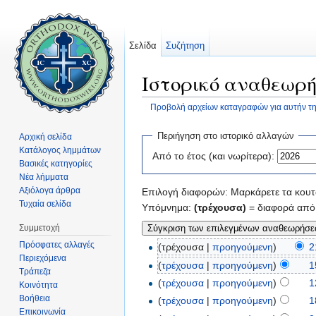
Σελίδα
Συζήτηση
Ιστορικό αναθεωρή
Προβολή αρχείων καταγραφών για αυτήν τη
Μετάβαση σε:
πλοήγηση
,
αναζήτηση
Περιήγηση στο ιστορικό αλλαγών
Αρχική σελίδα
Κατάλογος λημμάτων
Από το έτος (και νωρίτερα):
Βασικές κατηγορίες
Νέα λήμματα
Αξιόλογα άρθρα
Επιλογή διαφορών: Μαρκάρετε τα κουτά
Τυχαία σελίδα
Υπόμνημα:
(τρέχουσα)
= διαφορά από 
Συμμετοχή
Πρόσφατες αλλαγές
(τρέχουσα |
προηγούμενη
)
2
Περιεχόμενα
(
τρέχουσα
|
προηγούμενη
)
1
Τράπεζα
(
τρέχουσα
|
προηγούμενη
)
1
Κοινότητα
Βοήθεια
(
τρέχουσα
|
προηγούμενη
)
1
Επικοινωνία