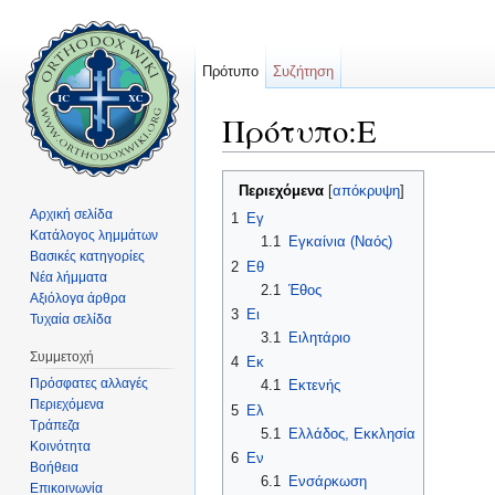
Πρότυπο
Συζήτηση
Πρότυπο:Ε
Μετάβαση σε:
πλοήγηση
,
αναζήτηση
Περιεχόμενα
[
απόκρυψη
]
Αρχική σελίδα
1
Εγ
Κατάλογος λημμάτων
1.1
Εγκαίνια (Ναός)
Βασικές κατηγορίες
2
Εθ
Νέα λήμματα
2.1
Έθος
Αξιόλογα άρθρα
3
Ει
Τυχαία σελίδα
3.1
Ειλητάριο
Συμμετοχή
4
Εκ
Πρόσφατες αλλαγές
4.1
Εκτενής
Περιεχόμενα
5
Ελ
Τράπεζα
5.1
Ελλάδος, Εκκλησία
Κοινότητα
6
Εν
Βοήθεια
6.1
Ενσάρκωση
Επικοινωνία