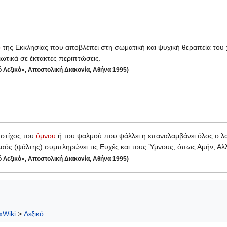
ο
της Εκκλησίας που αποβλέπει στη σωματική και ψυχική θεραπεία του χ
ιωτικά σε έκτακτες περιπτώσεις.
ό Λεξικό», Αποστολική Διακονία, Αθήνα 1995)
 στίχος του
ύμνου
ή του ψαλμού που ψάλλει η επαναλαμβάνει όλος ο λα
ο λαός (ψάλτης) συμπληρώνει τις Ευχές και τους Ύμνους, όπως Αμήν, Αλ
ό Λεξικό», Αποστολική Διακονία, Αθήνα 1995)
xWiki
>
Λεξικό