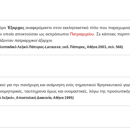
 όρο
Έξαρχος
αναφερόμαστε στον εκκλησιαστικό τίτλο που παραχωρούντ
τον οποίο αποκτούσαν ως εκπρόσωποι
Πατριαρχείου
. Σε κάποιες περιπ
μάζονταν
πατριαρχικοί έξαρχοι
.
λοπαιδικό Λεξικό
Πάπυρος-Larousse
, εκδ. Πάπυρος, Αθήνα 2003, σελ. 566)
αού για την πανήγυρη και ανάμνηση ενός σημαντικού θρησκευτικού γε
 Θεομητορικές, ταυτόχρονα όμως και ονομαστικές, λόγω της προσωπική
ό Λεξικό», Αποστολική Διακονία, Αθήνα 1995)