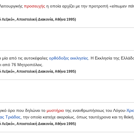
Λειτουργικής
προσευχής
η οποία αρχίζει με την προτροπή «
είπωμεν πάν
ό Λεξικό», Αποστολική Διακονία, Αθήνα 1995)
ι μία από τις αυτοκέφαλες
ορθόδοξες εκκλησίες
. Η Εκκλησία της Ελλάδο
αι από 76 Μητροπόλεις.
ό Λεξικό», Αποστολική Διακονία, Αθήνα 1995)
γικό όρο που δηλώνει το
μυστήριο
της ενανθρωπήσεως του Λόγου-
Χρι
ίας Τριάδας
, την οποία κατείχε ακεραίως, όπως ταυτόχρονα και τη θεϊ
ό Λεξικό», Αποστολική Διακονία, Αθήνα 1995)