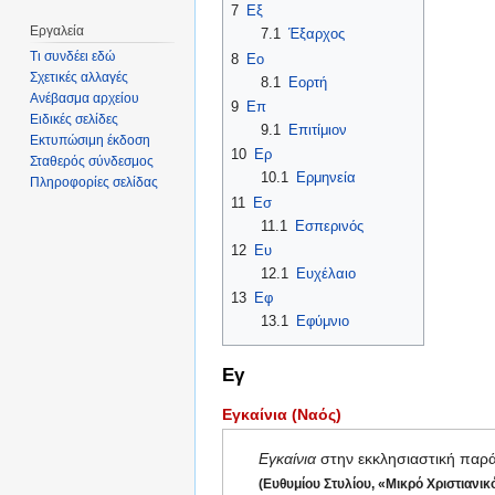
7
Εξ
Εργαλεία
7.1
Έξαρχος
Τι συνδέει εδώ
8
Εο
Σχετικές αλλαγές
8.1
Εορτή
Ανέβασμα αρχείου
9
Επ
Ειδικές σελίδες
9.1
Επιτίμιον
Εκτυπώσιμη έκδοση
10
Ερ
Σταθερός σύνδεσμος
10.1
Ερμηνεία
Πληροφορίες σελίδας
11
Εσ
11.1
Εσπερινός
12
Ευ
12.1
Ευχέλαιο
13
Εφ
13.1
Εφύμνιο
Εγ
Εγκαίνια (Ναός)
Εγκαίνια
στην εκκλησιαστική παρά
(Ευθυμίου Στυλίου, «Μικρό Χριστιανικ