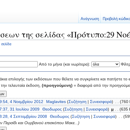
Ανάγνωση
Προβολή κώδικ
σεων της σελίδας «Πρότυπο:29 Νο
 σελίδα
Από το μήνα (και νωρίτερα):
Φίλτ
κια επιλογής των εκδόσεων που θέλετε να συγκρίνετε και πατήστε το e
την τελευταία έκδοση,
(προηγούμενη)
= διαφορά από την προηγούμε
9:54, 4 Νοεμβρίου 2012
‎
Maglavites
(
Συζήτηση
|
Συνεισφορά
)
‎
. .
(760 
7:37, 31 Ιουλίου 2009
‎
Θεοδωρος
(
Συζήτηση
|
Συνεισφορά
)
‎
μ
. .
(635 
8:28, 4 Σεπτεμβρίου 2008
‎
Θεοδωρος
(
Συζήτηση
|
Συνεισφορά
)
‎
. .
(59
ν Περσίδι και Ουρβανού επισκόπου Μακε...)