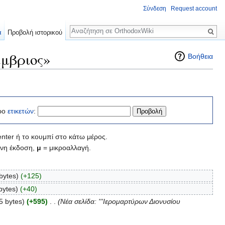
Σύνδεση
Request account
Αναζήτηση
α
Προβολή ιστορικού
έμβριος»
Βοήθεια
ρο
ετικετών
:
nter ή το κουμπί στο κάτω μέρος.
νη έκδοση,
μ
= μικροαλλαγή.
bytes)
(+125)
bytes)
(+40)
5 bytes)
(+595)
‎
. .
(Νέα σελίδα: '''Ιερομαρτύρων Διονυσίου