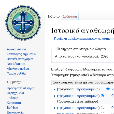
Πρότυπο
Συζήτηση
Ιστορικό αναθεωρή
Προβολή αρχείων καταγραφών για αυτήν τη
Μετάβαση σε:
πλοήγηση
,
αναζήτηση
Περιήγηση στο ιστορικό αλλαγών
Αρχική σελίδα
Κατάλογος λημμάτων
Από το έτος (και νωρίτερα):
Βασικές κατηγορίες
Νέα λήμματα
Αξιόλογα άρθρα
Επιλογή διαφορών: Μαρκάρετε τα κουτά
Τυχαία σελίδα
Υπόμνημα:
(τρέχουσα)
= διαφορά από 
Συμμετοχή
Πρόσφατες αλλαγές
(τρέχουσα |
προηγούμενη
)
2
Περιεχόμενα
(
τρέχουσα
|
προηγούμενη
)
0
Τράπεζα
Πρότυπο:23 Σεπτεμβρίου)
Κοινότητα
(
τρέχουσα
|
προηγούμενη
)
0
Βοήθεια
Επικοινωνία