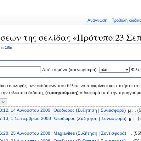
Ανάγνωση
Προβολή κώδικ
σεων της σελίδας «Πρότυπο:23 Σε
 σελίδα
Από το μήνα (και νωρίτερα):
Φίλτ
κια επιλογής των εκδόσεων που θέλετε να συγκρίνετε και πατήστε το e
την τελευταία έκδοση,
(προηγούμενη)
= διαφορά από την προηγούμε
0:12, 14 Αυγούστου 2009
‎
Θεοδωρος
(
Συζήτηση
|
Συνεισφορά
)
‎
μ
. .
(
7:13, 1 Σεπτεμβρίου 2008
‎
Θεοδωρος
(
Συζήτηση
|
Συνεισφορά
)
‎
μ
. .
(
6:28, 25 Αυγούστου 2008
‎
Maglavites
(
Συζήτηση
|
Συνεισφορά
)
‎
. .
(55