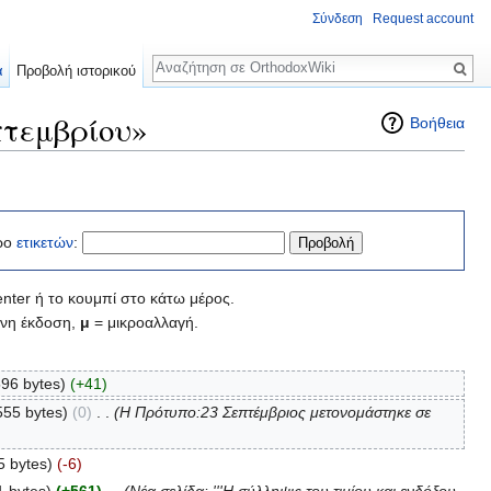
Σύνδεση
Request account
Αναζήτηση
α
Προβολή ιστορικού
πτεμβρίου»
Βοήθεια
ρο
ετικετών
:
nter ή το κουμπί στο κάτω μέρος.
νη έκδοση,
μ
= μικροαλλαγή.
596 bytes)
(+41)
555 bytes)
(0)
‎
. .
(Η Πρότυπο:23 Σεπτέμβριος μετονομάστηκε σε
5 bytes)
(-6)