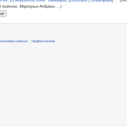
9:49, 21 Αυγούστου 2008
‎
Θεοδωρος
(
Συζήτηση
|
Συνεισφορά
)
‎
. .
(56
 Ιωάννου. Μαρτύρων Ανδρέου, ...)
Αποποίηση ευθυνών
Προβολή κινητού