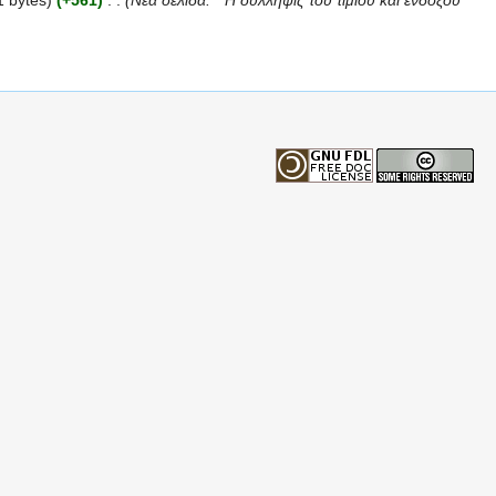
1 bytes)
(+561)
‎
. .
(Νέα σελίδα: '''Η σύλληψις του τιμίου και ενδόξου