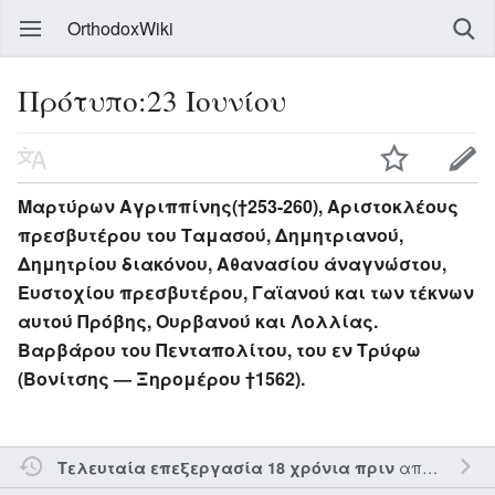
OrthodoxWiki
Πρότυπο:23 Ιουνίου
Μαρτύρων Αγριππίνης(†253-260), Αριστοκλέους
πρεσβυτέρου του Ταμασού, Δημητριανού,
Δημητρίου διακόνου, Αθανασίου άναγνώστου,
Ευστοχίου πρεσβυτέρου, Γαϊανού και των τέκνων
αυτού Πρόβης, Ουρβανού και Λολλίας.
Βαρβάρου του Πενταπολίτου, του εν Τρύφω
(Βονίτσης — Ξηρομέρου †1562).
από τον την
Τελευταία επεξεργασία 18 χρόνια πριν