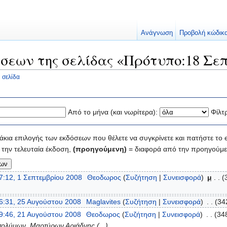
Ανάγνωση
Προβολή κώδικ
σεων της σελίδας «Πρότυπο:18 Σε
 σελίδα
Από το μήνα (και νωρίτερα):
Φίλτ
κια επιλογής των εκδόσεων που θέλετε να συγκρίνετε και πατήστε το e
την τελευταία έκδοση,
(προηγούμενη)
= διαφορά από την προηγούμε
7:12, 1 Σεπτεμβρίου 2008
‎
Θεοδωρος
(
Συζήτηση
|
Συνεισφορά
)
‎
μ
. .
(
6:31, 25 Αυγούστου 2008
‎
Maglavites
(
Συζήτηση
|
Συνεισφορά
)
‎
. .
(34
9:46, 21 Αυγούστου 2008
‎
Θεοδωρος
(
Συζήτηση
|
Συνεισφορά
)
‎
. .
(34
οσολύμων. Μαρτύρων Αριάδνης (...)