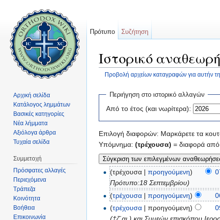
Πρότυπο
Συζήτηση
Ιστορικό αναθεωρή
Προβολή αρχείων καταγραφών για αυτήν τη
Μετάβαση σε:
πλοήγηση
,
αναζήτηση
Περιήγηση στο ιστορικό αλλαγών
Αρχική σελίδα
Κατάλογος λημμάτων
Από το έτος (και νωρίτερα):
Βασικές κατηγορίες
Νέα λήμματα
Αξιόλογα άρθρα
Επιλογή διαφορών: Μαρκάρετε τα κουτά
Τυχαία σελίδα
Υπόμνημα:
(τρέχουσα)
= διαφορά από 
Συμμετοχή
Πρόσφατες αλλαγές
(τρέχουσα |
προηγούμενη
)
0
Περιεχόμενα
Πρότυπο:18 Σεπτεμβρίου)
Τράπεζα
(
τρέχουσα
|
προηγούμενη
)
0
Κοινότητα
(
τρέχουσα
| προηγούμενη)
0
Βοήθεια
Επικοινωνία
(†ζ΄αι.) και Συμεών επισκόπου Ιερ