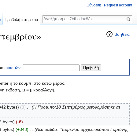
Σύνδεση
Request account
Αναζήτηση
α
Προβολή ιστορικού
πτεμβρίου»
Βοήθεια
ρο
ετικετών
:
nter ή το κουμπί στο κάτω μέρος.
νη έκδοση,
μ
= μικροαλλαγή.
342 bytes)
(0)
‎
. .
(Η Πρότυπο:18 Σεπτέμβριος μετονομάστηκε σε
2 bytes)
(-6)
8 bytes)
(+348)
‎
. .
(Νέα σελίδα: '''Ευμενίου αρχιεπισκόπου Γορτύνης