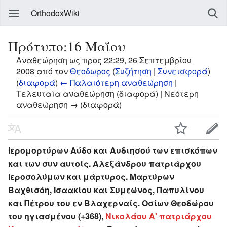
OrthodoxWiki
Πρότυπο:16 Μαΐου
Αναθεώρηση ως προς 22:29, 26 Σεπτεμβρίου
2008 από τον
Θεοδωρος
(
Συζήτηση
|
Συνεισφορά
)
(
διαφορά
)
← Παλαιότερη αναθεώρηση
|
Τελευταία αναθεώρηση (διαφορά) | Νεότερη
αναθεώρηση → (διαφορά)
Ιερομορτύρων Αύδο και Αυδιησού των επισκόπων
και των συν αυτοίς. Αλεξάνδρου πατριάρχου
Ιεροσολύμων και μάρτυρος. Μαρτύρων
Βαχθισόη, Ισαακίου και Συμεώνος, Παπυλίνου
και Πέτρου του εν Βλαχερναίς. Οσίων Θεοδώρου
του ηγιασμένου (+368),
Νικολάου Α' πατριάρχου