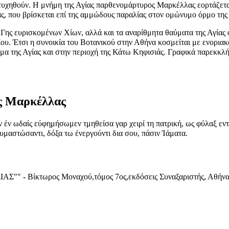
σευχηθούν. Η μνήμη της Αγίας παρθενομάρτυρος Μαρκέλλας εορτάζετα
ας, που βρίσκεται επί της αμμώδους παραλίας στον ομώνυμο όρμο της
 Γης ευρισκομένων Χίων, αλλά και τα αναρίθμητα θαύματα της Αγίας 
ου. Έτσι η συνοικία του Βοτανικού στην Αθήνα κοσμείται με ενοριακ
α της Αγίας και στην περιοχή της Κάτω Κηφισιάς. Γραφικά παρεκκλήσι
ας Μαρκέλλας
ν έν ωδαίς εύφημήσωμεν τμηθείσα γαρ χειρί τη πατρική, ως φύλαξ εν
υμαστώσαντι, δόξα τω ένεργούντι δια σου, πάσιν Ίάματα.
Βίκτωρος Μοναχού,τόμος 7ος,εκδόσεις Συναξαριστής, Αθήνα