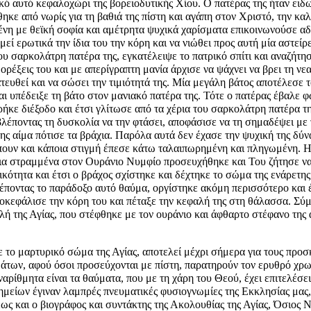
ικό αυτό κεφαλοχώρι της βορειοδυτικής Χίου. Ο πατέρας της ήταν ειδ
ηκε από νωρίς για τη βαθιά της πίστη και αγάπη στον Χριστό, την κα
σμένη με θεϊκή σοφία και αμέτρητα ψυχικά χαρίσματα επικοινωνούσε α
ί ερωτικά την ίδια του την κόρη και να νιώθει προς αυτή μία αστείρ
υ σαρκολάτρη πατέρα της, εγκατέλειψε το πατρικό σπίτι και αναζήτη
 ορέξεις του και με απερίγραπτη μανία άρχισε να ψάχνει να βρει τη ν
υθεί και να σώσει την τιμιότητά της. Μία μεγάλη βάτος αποτέλεσε 
 υπέδειξε τη βάτο στον μανιακό πατέρα της. Τότε ο πατέρας έβαλε φ
ήκε διέξοδο και έτσι γλίτωσε από τα χέρια του σαρκολάτρη πατέρα τη
 βλέποντας τη δυσκολία να την φτάσει, αποφάσισε να τη σημαδέψει με 
ης αίμα πότισε τα βράχια. Παρόλα αυτά δεν έχασε την ψυχική της δύν
ίπουν και κάποια στιγμή έπεσε κάτω ταλαιπωρημένη και πληγωμένη. Η
τια στραμμένα στον Ουράνιο Νυμφίο προσευχήθηκε και Του ζήτησε να
ικότητα και έτσι ο βράχος σχίστηκε και δέχτηκε το σώμα της ενάρετ
λέποντας το παράδοξο αυτό θαύμα, οργίστηκε ακόμη περισσότερο και 
αποκεφάλισε την κόρη του και πέταξε την κεφαλή της στη θάλασσα. Σύ
ή της Αγίας, που στέφθηκε με τον ουράνιο και άφθαρτο στέφανο της 
ε το μαρτυρικό σώμα της Αγίας, αποτελεί μέχρι σήμερα για τους προσ
μάτων, αφού όσοι προσεύχονται με πίστη, παρατηρούν τον ερυθρό χρ
Αναρίθμητα είναι τα θαύματα, που με τη χάρη του Θεού, έχει επιτελέσ
μείων έγιναν λαμπρές πνευματικές φυσιογνωμίες της Εκκλησίας μας
ς και ο βιογράφος και συντάκτης της Ακολουθίας της Αγίας, Όσιος Ν