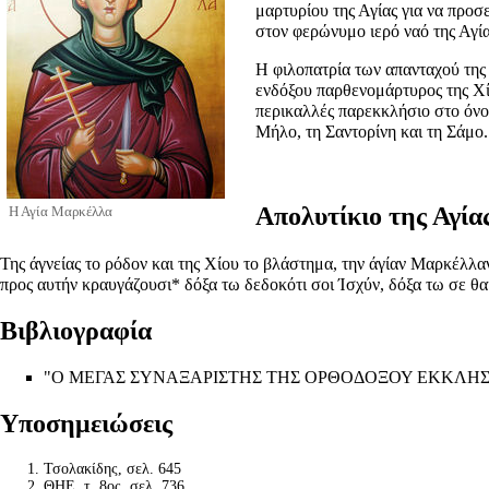
μαρτυρίου της Αγίας για να προ
στον φερώνυμο ιερό ναό της Αγί
Η φιλοπατρία των απανταχού της
ενδόξου παρθενομάρτυρος της Χί
περικαλλές παρεκκλήσιο στο όνομ
Μήλο, τη Σαντορίνη και τη Σάμο.
Απολυτίκιο της Αγί
Η Αγία Μαρκέλλα
Της άγνείας το ρόδον και της Χίου το βλάστημα, την άγίαν Μαρκέλλα
προς αυτήν κραυγάζουσι* δόξα τω δεδοκότι σοι Ίσχύν, δόξα τω σε θα
Βιβλιογραφία
"Ο ΜΕΓΑΣ ΣΥΝΑΞΑΡΙΣΤΗΣ ΤΗΣ ΟΡΘΟΔΟΞΟΥ ΕΚΚΛΗΣΙΑΣ"" - 
Υποσημειώσεις
Τσολακίδης, σελ. 645
ΘΗΕ, τ. 8ος, σελ. 736