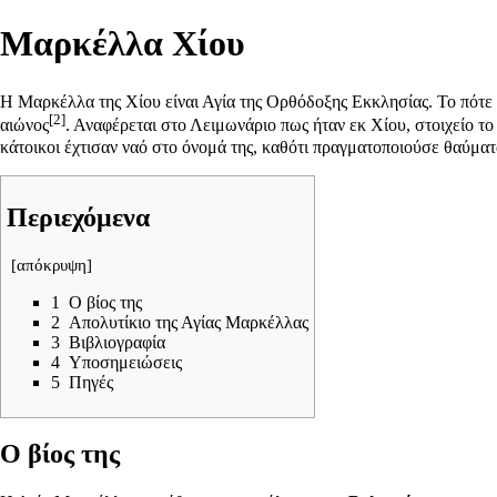
Μαρκέλλα Χίου
H Μαρκέλλα της Χίου είναι Αγία της Ορθόδοξης Εκκλησίας. Το πότε 
[2]
αιώνος
. Αναφέρεται στο Λειμωνάριο πως ήταν εκ Χίου, στοιχείο το
κάτοικοι έχτισαν ναό στο όνομά της, καθότι πραγματοποιούσε θαύματ
Περιεχόμενα
[
απόκρυψη
]
1
Ο βίος της
2
Απολυτίκιο της Αγίας Μαρκέλλας
3
Βιβλιογραφία
4
Υποσημειώσεις
5
Πηγές
Ο βίος της