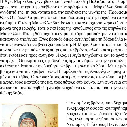
Η Αγία Μαρκέλλα γεννήθηκε και μεγάλωσε στη
Βολισσό
, στο ιστορ
χριστιανή μητέρα της απεβίωσε σε νεαρά ηλικία. Η Μαρκέλλα διακρίθ
αγνότητά της, τη σεμνότητα και την ευγένεια της ψυχής της. Προικι
Θεό. Ο ειδωλολάτρης και σκληρόκαρδος πατέρας της άρχισε να επιθυμε
επιθυμία. Όταν η Μαρκέλλα διαπίστωσε τον αναίσχυντο χαρακτήρα το
βουνά της περιοχής. Τότε ο πατέρας της κινούμενος από τις κτηνώδεις
Μαρκέλλα. Τότε η δύστυχη και έντρομη κόρη προσπάθησε να προστατε
καταφύγιο της Αγίας. Ένας βοσκός όμως αντιλήφθηκε τη Μαρκέλλα και
να την αναγκάσει να βγει έξω από αυτή. Η Μαρκέλλα κατάφερε και βρ
άρχισε να τρέχει πάνω στις πέτρες και τα βράχια, αλλά ο πατέρας της
έτσι εκτόξευσε προς αυτή ένα βέλος. Η Αγία πληγώθηκε και το αγνό τ
να τρέχει. Οι σωματικές της δυνάμεις άρχισαν όμως να την εγκαταλε
ακλόνητη πίστη της την βοήθησε να βρει τη σωτήρια λύση. Με τα μά
βράχο και να την κρύψει μέσα. Η παράκληση της Αγίας έγινε πραγματ
μέχρι το στήθος. Ο σαρκολάτρης πατέρας φτάνοντας στον τόπο και β
μαχαίρι τους μαστούς της και τους πέταξε στο βουνό. Στη συνέχεια 
παράδοση μία ασυνήθιστη λάμψη άρχισε να εκπέμπεται από την κεφαλ
θεϊκής δόξας.
Ο σχισμένος βράχος, που δέχτηκ
ευλαβικής αναφοράς και πηγή ια
βράχων και το νερό να ατμίζει. 
μας, ενώ μάρτυρες θαυμαστών ση
Νεκτάριος Επίσκοπος Πενταπόλεω