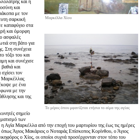
ωλολάτρης και η
λοσύνη και
διάκοπα με τον
Μαρκέλλα Χίου
ευτη σαρκική
σε καταφύγιο στα
εαρή και όμορφη
το ασφαλές
ωτιά στη βάτο για
ς. Στη συνέχεια
το τόξο του και
αμη και συνέχισε
 βαθιά και
 σχίσει τον
ης Μαρκέλλας
έκοψε με ένα
μφωνα με την
άθλησης και της
Το μέρος όπου μφανίζεται ετήσια το αίμα της αγίας
κυνητές σημείο
ωματισμό των
ει η Αγία Μαρκέλλα από την εποχή του μαρτυρίου της έως τις ημέρες
, όπως Άγιος Μακάριος ο Νοταράς Επίσκοπος Κορίνθου, ο Άγιος
ικηφόρος ο Χίος, οι οποίοι συχνά προσέρχονταν στον τόπο του