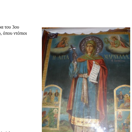
ρα του 3ου
, όπου ντόπιοι